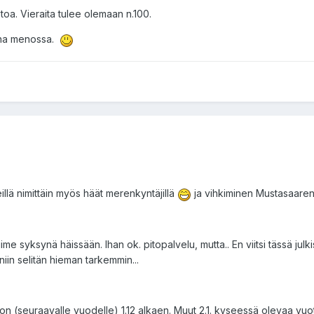
etoa. Vieraita tulee olemaan n.100.
aina menossa.
Meillä nimittäin myös häät merenkyntäjillä
ja vihkiminen Mustasaaren
iime syksynä häissään. Ihan ok. pitopalvelu, mutta.. En viitsi tässä julki
 niin selitän hieman tarkemmin...
on (seuraavalle vuodelle) 1.12 alkaen. Muut 2.1. kyseessä olevaa vuot