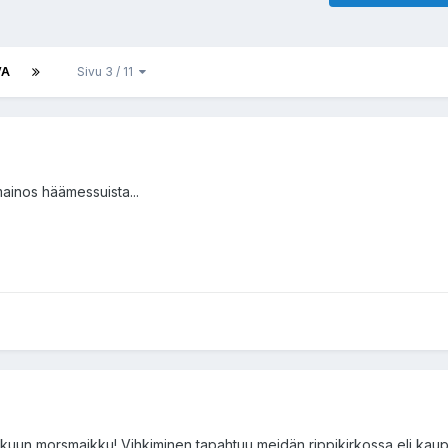
VA
Sivu 3 / 11
mainos häämessuista...
äkuun morsmaikku! Vihkiminen tapahtuu meidän rippikirkossa eli kau