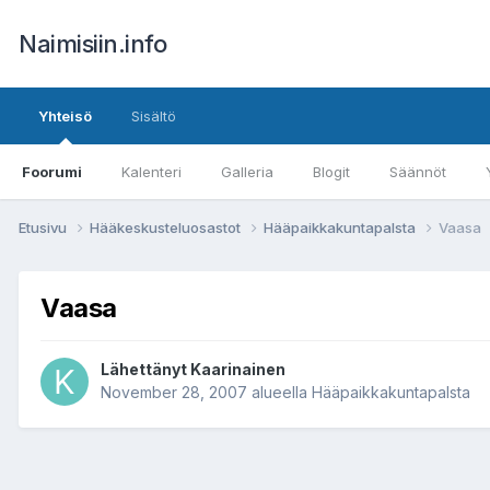
Naimisiin.info
Yhteisö
Sisältö
Foorumi
Kalenteri
Galleria
Blogit
Säännöt
Etusivu
Hääkeskusteluosastot
Hääpaikkakuntapalsta
Vaasa
Vaasa
Lähettänyt
Kaarinainen
November 28, 2007
alueella
Hääpaikkakuntapalsta