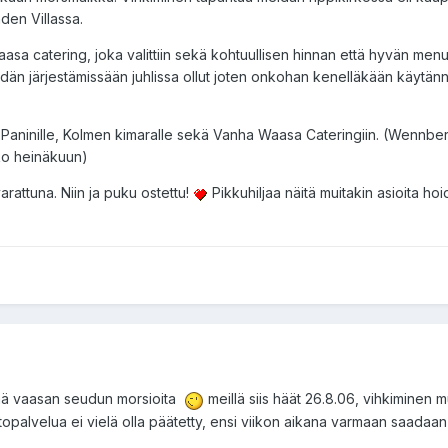
hden Villassa.
asa catering, joka valittiin sekä kohtuullisen hinnan että hyvän men
idän järjestämissään juhlissa ollut joten onkohan kenelläkään käytän
 Paninille, Kolmen kimaralle sekä Vanha Waasa Cateringiin. (Wennberg
oko heinäkuun)
rattuna. Niin ja puku ostettu!
Pikkuhiljaa näitä muitakin asioita hoi
isää vaasan seudun morsioita
meillä siis häät 26.8.06, vihkiminen 
Pitopalvelua ei vielä olla päätetty, ensi viikon aikana varmaan saadaan