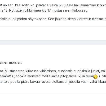
o 8 alkaen. Itse soitin ko. päivänä vasta 8.30 eikä haluamaamme kirkko
2 ja 18. Nyt sitten vihkiminen klo 17 mustasaaren kirkossa...
ehdittiin puoli yhden näytökseen. Sen jälkeen sitten kierrettiin messut lä
ainen morsian.
. Mustasaaren kirkossa vihkiminen, sundomin nuoriskalla juhlat, va
 varattu.( cookie monster: meillä sama pitopalvelu kuin teillä
) St
telu puolta pitäis kovaa ruveta alottamaan,ideoita vaan vähä liikaa