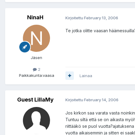
NinaH
Kirjoitettu
February 13, 2006
Te jotka olitte vaasan häämessuilla
Jäsen
2
Paikkakunta:
vaasa
Lainaa
Guest LillaMy
Kirjoitettu
February 14, 2006
Jos kirkon saa varata vasta noinki
Tuntuu siltä että se on aikasta my
riittääkö se puol vuotta?ajatuksena l
vuotta aikaisemmin ja sitten ei saa