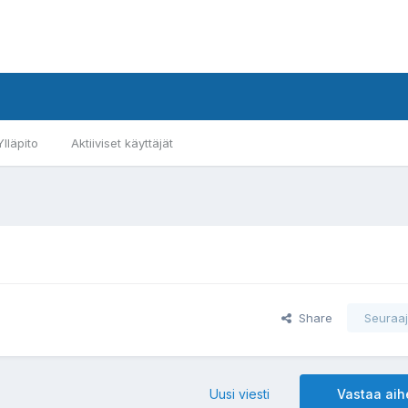
Ylläpito
Aktiiviset käyttäjät
Share
Seuraaj
Uusi viesti
Vastaa ai