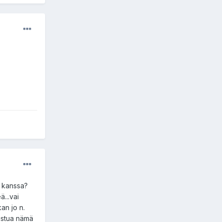
n kanssa?
...vai
kan jo n.
aistua nämä