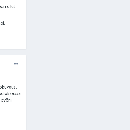
on ollut
pi.
lokuvaus,
udioksessa
 pyörii