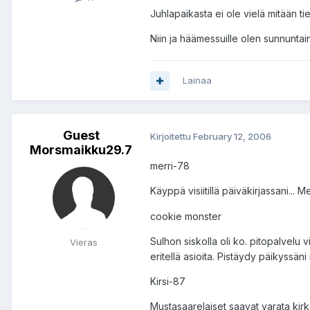
Juhlapaikasta ei ole vielä mitään ti
Niin ja häämessuille olen sunnunt
Lainaa
Guest
Kirjoitettu
February 12, 2006
Morsmaikku29.7
merri-78
Käyppä visiitillä päiväkirjassani... 
cookie monster
Sulhon siskolla oli ko. pitopalvelu v
Vieras
eritellä asioita. Pistäydy päikyssäni
Kirsi-87
Mustasaarelaiset saavat varata kirk