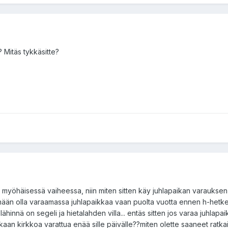
? Mitäs tykkäsitte?
n myöhäisessä vaiheessa, niin miten sitten käy juhlapaikan varaukse
öhään olla varaamassa juhlapaikkaa vaan puolta vuotta ennen h-hetkeä
ähinnä on segeli ja hietalahden villa... entäs sitten jos varaa juhlapai
kkaan kirkkoa varattua enää sille päivälle??miten olette saaneet ratk