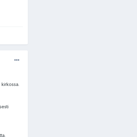
 kirkossa.
sesti
ta.