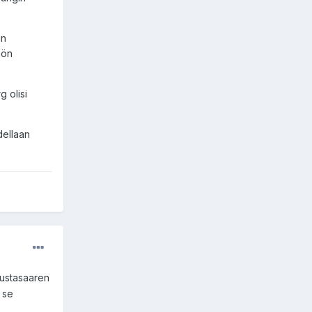
un
nön
 olisi
dellaan
mustasaaren
 se