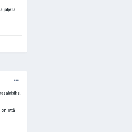
 jäljellä
salaisiksi.
 on että