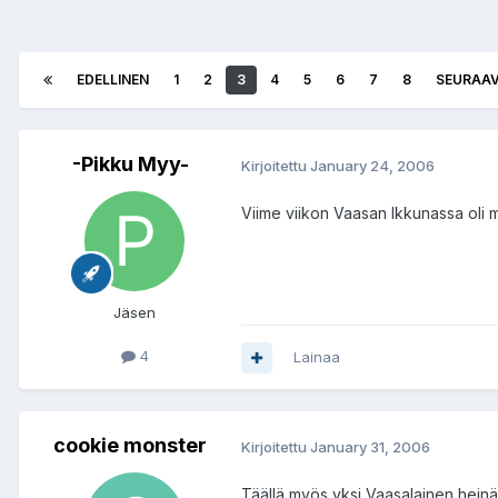
EDELLINEN
1
2
3
4
5
6
7
8
SEURAA
-Pikku Myy-
Kirjoitettu
January 24, 2006
Viime viikon Vaasan Ikkunassa oli 
Jäsen
4
Lainaa
cookie monster
Kirjoitettu
January 31, 2006
Täällä myös yksi Vaasalainen hein