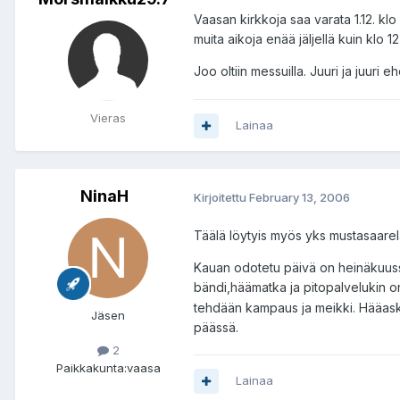
Vaasan kirkkoja saa varata 1.12. kl
muita aikoja enää jäljellä kuin klo 1
Joo oltiin messuilla. Juuri ja juuri 
Vieras
Lainaa
NinaH
Kirjoitettu
February 13, 2006
Täälä löytyis myös yks mustasaarel
Kauan odotetu päivä on heinäkuussa
bändi,häämatka ja pitopalvelukin on
tehdään kampaus ja meikki. Hääaskar
Jäsen
päässä.
2
Paikkakunta:
vaasa
Lainaa