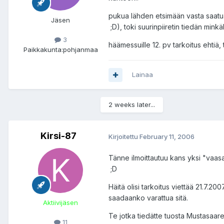
pukua lähden etsimään vasta saatuani
Jäsen
;D), toki suurinpiiretin tiedän minkä
3
häämessuille 12. pv tarkoitus ehtiä, 
Paikkakunta:
pohjanmaa
Lainaa
2 weeks later...
Kirsi-87
Kirjoitettu
February 11, 2006
Tänne ilmoittautuu kans yksi "vaas
;D
Häitä olisi tarkoitus viettää 21.7.20
saadaanko varattua sitä.
Aktiivijäsen
Te jotka tiedätte tuosta Mustasaare
11