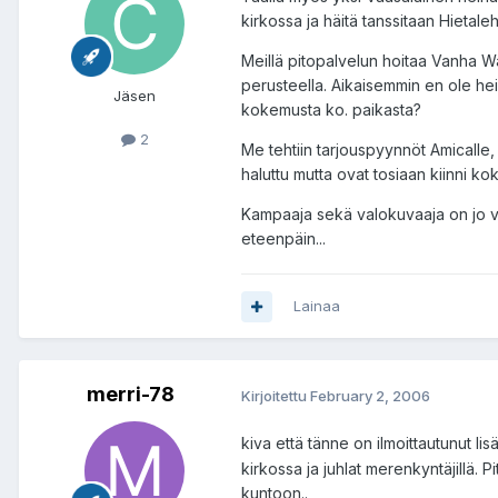
kirkossa ja häitä tanssitaan Hietale
Meillä pitopalvelun hoitaa Vanha Wa
perusteella. Aikaisemmin en ole he
Jäsen
kokemusta ko. paikasta?
2
Me tehtiin tarjouspyynnöt Amicalle,
haluttu mutta ovat tosiaan kiinni k
Kampaaja sekä valokuvaaja on jo va
eteenpäin...
Lainaa
merri-78
Kirjoitettu
February 2, 2006
kiva että tänne on ilmoittautunut l
kirkossa ja juhlat merenkyntäjillä. 
kuntoon..