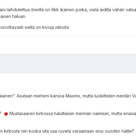
 laihdutettua (meillä on 6kk ikäinen poika, vielä äidillä vähän vatsaa
laisen haluan.
toivottavasti siellä on kivoja ideoita
alainen". Asutaan mieheni kanssa Maxmo, mutta luokittelen meidän Vaa
07
Mustasaaren kirkossa haluttaisiin mennän naimisiin, mutta eriasia
n kirkosta niin koska sitä saa ruveta varaamaan ensi vuoden häille?