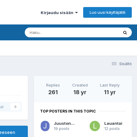
Luo uusi käyttäjätili
Kirjaudu sisään
Sisältö
Replies
Created
Last Reply
261
18 yr
11 yr
at
0
TOP POSTERS IN THIS TOPIC
Juustonaksu
Lauantai
19 posts
12 posts
heeseen