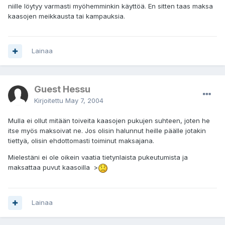
niille löytyy varmasti myöhemminkin käyttöä. En sitten taas maksa
kaasojen meikkausta tai kampauksia.
Lainaa
Guest Hessu
Kirjoitettu
May 7, 2004
Mulla ei ollut mitään toiveita kaasojen pukujen suhteen, joten he
itse myös maksoivat ne. Jos olisin halunnut heille päälle jotakin
tiettyä, olisin ehdottomasti toiminut maksajana.
Mielestäni ei ole oikein vaatia tietynlaista pukeutumista ja
maksattaa puvut kaasoilla >
Lainaa