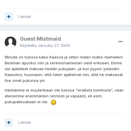
Lainaa
Guest Mistmaid
Kirjoitettu
January 27, 2004
Minulle on tulossa kaksi Kaasoa ja sitten niiden lisäksi miehelleni
Bestman apuriksi..niin ja seremoniamestari vielä erikseen. Emme
ole ajatelleet maksaa heidän pukujaan...ja kun pyysin ystäviäni
Kaasoiksi, huomasin, että hekin ajattelivat niin, että he maksavat
itse omat pukunsa ym.
Häistämme ei muutenkaan ole tulossa "virallista toimitusta", vaan
etenemme enemmänkin rennosti ja vapaasti, eli esim.
pukupakkoakaan ei ole.
Lainaa