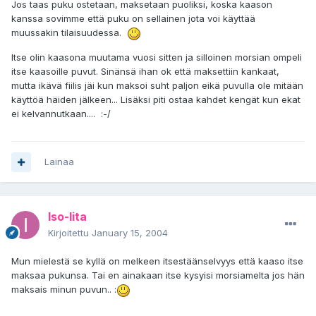
Jos taas puku ostetaan, maksetaan puoliksi, koska kaason
kanssa sovimme että puku on sellainen jota voi käyttää
muussakin tilaisuudessa.
Itse olin kaasona muutama vuosi sitten ja silloinen morsian ompeli
itse kaasoille puvut. Sinänsä ihan ok että maksettiin kankaat,
mutta ikävä fiilis jäi kun maksoi suht paljon eikä puvulla ole mitään
käyttöä häiden jälkeen... Lisäksi piti ostaa kahdet kengät kun ekat
ei kelvannutkaan.... :-/
Lainaa
Iso-Iita
Kirjoitettu
January 15, 2004
Mun mielestä se kyllä on melkeen itsestäänselvyys että kaaso itse
maksaa pukunsa. Tai en ainakaan itse kysyisi morsiamelta jos hän
maksais minun puvun.. :