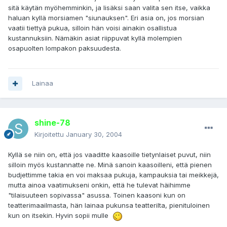
sitä käytän myöhemminkin, ja lisäksi saan valita sen itse, vaikka
haluan kyllä morsiamen "siunauksen". Eri asia on, jos morsian
vaatii tiettyä pukua, silloin hän voisi ainakin osallistua
kustannuksiin. Nämäkin asiat riippuvat kyllä molempien
osapuolten lompakon paksuudesta.
Lainaa
shine-78
Kirjoitettu
January 30, 2004
Kyllä se niin on, että jos vaaditte kaasoille tietynlaiset puvut, niin
silloin myös kustannatte ne. Minä sanoin kaasoilleni, että pienen
budjettimme takia en voi maksaa pukuja, kampauksia tai meikkejä,
mutta ainoa vaatimukseni onkin, että he tulevat häihimme
"tilaisuuteen sopivassa" asussa. Toinen kaasoni kun on
teatterimaailmasta, hän lainaa pukunsa teatterilta, pienituloinen
kun on itsekin. Hyvin sopii mulle