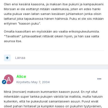
Olen ensi kesänä kaasona, ja maksan itse pukuni ja kampaukseni.
Morsian ei ole esittänyt mitään vaatimuksia, joten en edes hanki
uutta pukua vaan laitan saman kesäisen juhlamekon jonka olisin
laittanut joka tapauksessa hänen häihinsä. Puku ei ole siis mikään
erityinen "kaason puku".
Omalta kaasoltani en myöskään aio vaatia erikoispukeutumista.
"Tavalliset" juhlavaatteet riittävät oikein hyvin, ja hän saa valita
asunsa itse.
Lainaa
Alice
Kirjoitettu
May 7, 2004
Minä (morsian) maksoin kummankin kaason puvut. En nyt ollut
mitenkään super tarkka pukujen väristä tai mallista, mutta halusin
kuitenkin, että he pukeutuvat samanlaiseen asuun. Puvut eivät
olleet pahan hintaiset ja kumpikin kaaso on pukuihin tyytyväinen,