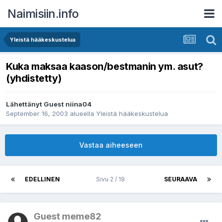
Naimisiin.info
Yleistä hääkeskustelua
Kuka maksaa kaason/bestmanin ym. asut?
(yhdistetty)
Lähettänyt Guest niina04
September 16, 2003
alueella
Yleistä hääkeskustelua
Vastaa aiheeseen
EDELLINEN
Sivu 2 / 19
SEURAAVA
Guest meme82