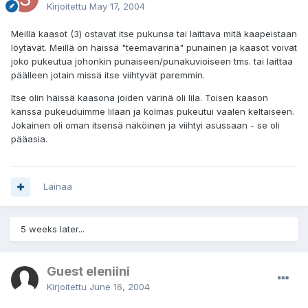
Kirjoitettu
May 17, 2004
Meillä kaasot (3) ostavat itse pukunsa tai laittava mitä kaapeistaan
löytävät. Meillä on häissä "teemavärinä" punainen ja kaasot voivat
joko pukeutua johonkin punaiseen/punakuvioiseen tms. tai laittaa
päälleen jotain missä itse viihtyvät paremmin.
Itse olin häissä kaasona joiden värinä oli lila. Toisen kaason
kanssa pukeuduimme lilaan ja kolmas pukeutui vaalen keltaiseen.
Jokainen oli oman itsensä näköinen ja viihtyi asussaan - se oli
pääasia.
Lainaa
5 weeks later...
Guest eleniini
Kirjoitettu
June 16, 2004