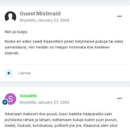
Guest Mistmaid
Kirjoitettu
January 27, 2004
Niin ja lisäys:
Koska en edes vaadi Kaasoilleni jotain tietynlaisia pukuja tai edes
samanlaisia, niin heidän on helppo hommata itse itselleen
sopivat..
Lainaa
susann
Kirjoitettu
January 27, 2004
Aikanaan maksoin itse puvut, tosin kaikilta hääpareilta sain
puhdasta rahaa ja lahjan, kattamaan kuluja kuten juuri puvun,
meikit, hiukset, koristuksia, polttarit jne jne. Kaasona olen ollut