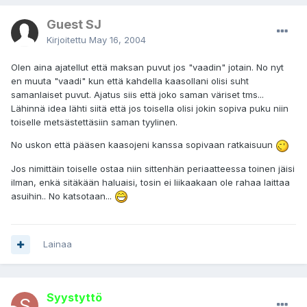
Guest SJ
Kirjoitettu
May 16, 2004
Olen aina ajatellut että maksan puvut jos "vaadin" jotain. No nyt
en muuta "vaadi" kun että kahdella kaasollani olisi suht
samanlaiset puvut. Ajatus siis että joko saman väriset tms...
Lähinnä idea lähti siitä että jos toisella olisi jokin sopiva puku niin
toiselle metsästettäsiin saman tyylinen.
No uskon että pääsen kaasojeni kanssa sopivaan ratkaisuun
Jos nimittäin toiselle ostaa niin sittenhän periaatteessa toinen jäisi
ilman, enkä sitäkään haluaisi, tosin ei liikaakaan ole rahaa laittaa
asuihin.. No katsotaan...
Lainaa
Syystyttö