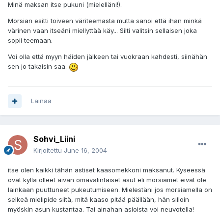
Minä maksan itse pukuni (mielelläni!).
Morsian esitti toiveen väriteemasta mutta sanoi että ihan minkä
värinen vaan itseäni miellyttää käy... Silti valitsin sellaisen joka
sopii teemaan.
Voi olla että myyn häiden jälkeen tai vuokraan kahdesti, siinähän
sen jo takaisin saa.
Lainaa
Sohvi_Liini
Kirjoitettu
June 16, 2004
itse olen kaikki tähän astiset kaasomekkoni maksanut. Kyseessä
ovat kyllä olleet aivan omavalintaiset asut eli morsiamet eivät ole
lainkaan puuttuneet pukeutumiseen. Mielestäni jos morsiamella on
selkeä mielipide siitä, mitä kaaso pitää päällään, hän silloin
myöskin asun kustantaa. Tai ainahan asioista voi neuvotella!