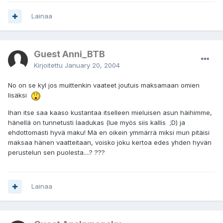
Lainaa
Guest Anni_BTB
Kirjoitettu
January 20, 2004
No on se kyl jos muittenkin vaateet joutuis maksamaan omien
lisäksi
Ihan itse saa kaaso kustantaa itselleen mieluisen asun häihimme,
hänellä on tunnetusti laadukas (lue myös siis kallis ;D) ja
ehdottomasti hyvä maku! Mä en oikein ymmärrä miksi mun pitäisi
maksaa hänen vaatteitaan, voisko joku kertoa edes yhden hyvän
perustelun sen puolesta....? ???
Lainaa