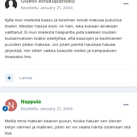
Guest Anskupansku
Kirjoitettu
January 21, 2004
Kyllä mun mielestä kaaso ja bestman voivat maksaa pukunsa
itsekin. Meidän häissä esim. oli näin, eikä kukaan ainakaan
valittanut. Ei mun mielestä hääparilta pidä kaikkien muiden
kustannuksien lisäksi edellyttää, että kaasojen ja bestmanien
puvutkin pitäisi maksaa. Jos jotain pientä hauskaa haluaa
järjestää, niin sitten vaikka kaasolle meikin ja kampauksen
ilmaiseksi tms.
Lainaa
Nappula
Kirjoitettu
January 21, 2004
Meillä minä maksan kaason puvun, koska haluan sen olevan
tietyn värinen ja mallinen, joten en voi vaatia häntä ostamaan sitä
itse.