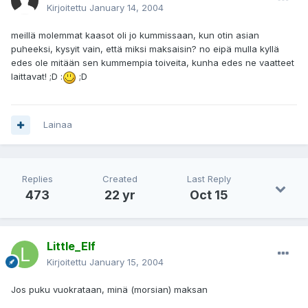
Kirjoitettu
January 14, 2004
meillä molemmat kaasot oli jo kummissaan, kun otin asian
puheeksi, kysyit vain, että miksi maksaisin? no eipä mulla kyllä
edes ole mitään sen kummempia toiveita, kunha edes ne vaatteet
laittavat! ;D :
;D
Lainaa
Replies
Created
Last Reply
473
22 yr
Oct 15
Little_Elf
Kirjoitettu
January 15, 2004
Jos puku vuokrataan, minä (morsian) maksan