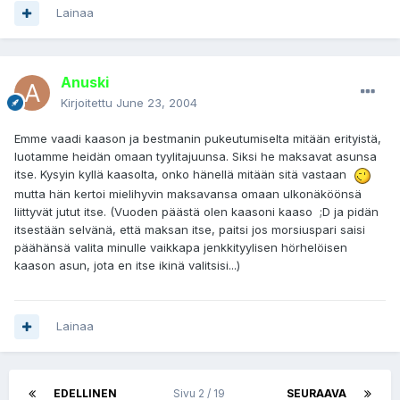
Lainaa
Anuski
Kirjoitettu
June 23, 2004
Emme vaadi kaason ja bestmanin pukeutumiselta mitään erityistä,
luotamme heidän omaan tyylitajuunsa. Siksi he maksavat asunsa
itse. Kysyin kyllä kaasolta, onko hänellä mitään sitä vastaan
mutta hän kertoi mielihyvin maksavansa omaan ulkonäköönsä
liittyvät jutut itse. (Vuoden päästä olen kaasoni kaaso ;D ja pidän
itsestään selvänä, että maksan itse, paitsi jos morsiuspari saisi
päähänsä valita minulle vaikkapa jenkkityylisen hörhelöisen
kaason asun, jota en itse ikinä valitsisi...)
Lainaa
EDELLINEN
Sivu 2 / 19
SEURAAVA