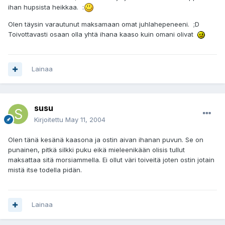
ihan hupsista heikkaa. :
Olen täysin varautunut maksamaan omat juhlahepeneeni. ;D
Toivottavasti osaan olla yhtä ihana kaaso kuin omani olivat
Lainaa
susu
Kirjoitettu
May 11, 2004
Olen tänä kesänä kaasona ja ostin aivan ihanan puvun. Se on
punainen, pitkä silkki puku eikä mieleenikään olisis tullut
maksattaa sitä morsiammella. Ei ollut väri toiveitä joten ostin jotain
mistä itse todella pidän.
Lainaa