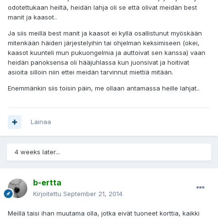
odotettukaan heiltä, heidän lahja oli se että olivat meidän best
manit ja kaasot..
Ja siis meillä best manit ja kaasot ei kyllä osallistunut myöskään
mitenkään häiden järjestelyihin tai ohjelman keksimiseen (okei,
kaasot kuunteli mun pukuongelmia ja auttoivat sen kanssa) vaan
heidän panoksensa oli hääjuhlassa kun juonsivat ja hoitivat
asioita silloin niin ettei meidän tarvinnut miettiä mitään.
Enemmänkin siis toisin päin, me ollaan antamassa heille lahjat..
Lainaa
4 weeks later...
b-ertta
Kirjoitettu
September 21, 2014
Meillä taisi ihan muutama olla, jotka eivät tuoneet korttia, kaikki