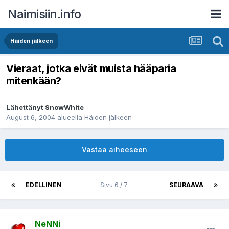
Naimisiin.info
Häiden jälkeen
Vieraat, jotka eivät muista hääparia
mitenkään?
Lähettänyt
SnowWhite
August 6, 2004
alueella
Häiden jälkeen
Vastaa aiheeseen
EDELLINEN
Sivu 6 / 7
SEURAAVA
NeNNi