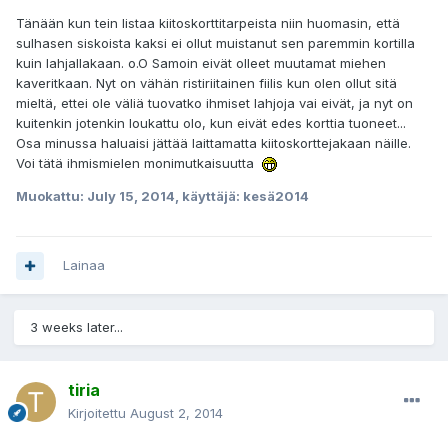
Tänään kun tein listaa kiitoskorttitarpeista niin huomasin, että
sulhasen siskoista kaksi ei ollut muistanut sen paremmin kortilla
kuin lahjallakaan. o.O Samoin eivät olleet muutamat miehen
kaveritkaan. Nyt on vähän ristiriitainen fiilis kun olen ollut sitä
mieltä, ettei ole väliä tuovatko ihmiset lahjoja vai eivät, ja nyt on
kuitenkin jotenkin loukattu olo, kun eivät edes korttia tuoneet...
Osa minussa haluaisi jättää laittamatta kiitoskorttejakaan näille.
Voi tätä ihmismielen monimutkaisuutta
Muokattu:
July 15, 2014
, käyttäjä: kesä2014
Lainaa
3 weeks later...
tiria
Kirjoitettu
August 2, 2014