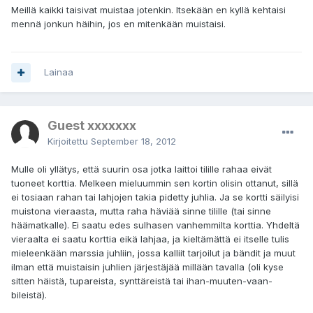
Meillä kaikki taisivat muistaa jotenkin. Itsekään en kyllä kehtaisi
mennä jonkun häihin, jos en mitenkään muistaisi.
Lainaa
Guest xxxxxxx
Kirjoitettu
September 18, 2012
Mulle oli yllätys, että suurin osa jotka laittoi tilille rahaa eivät
tuoneet korttia. Melkeen mieluummin sen kortin olisin ottanut, sillä
ei tosiaan rahan tai lahjojen takia pidetty juhlia. Ja se kortti säilyisi
muistona vieraasta, mutta raha häviää sinne tilille (tai sinne
häämatkalle). Ei saatu edes sulhasen vanhemmilta korttia. Yhdeltä
vieraalta ei saatu korttia eikä lahjaa, ja kieltämättä ei itselle tulis
mieleenkään marssia juhliin, jossa kalliit tarjoilut ja bändit ja muut
ilman että muistaisin juhlien järjestäjää millään tavalla (oli kyse
sitten häistä, tupareista, synttäreistä tai ihan-muuten-vaan-
bileistä).