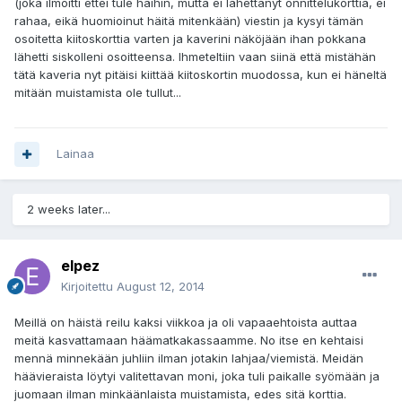
(joka ilmoitti ettei tule häihin, mutta ei lähettänyt onnittelukorttia, ei
rahaa, eikä huomioinut häitä mitenkään) viestin ja kysyi tämän
osoitetta kiitoskorttia varten ja kaverini näköjään ihan pokkana
lähetti siskolleni osoitteensa. Ihmeteltiin vaan siinä että mistähän
tätä kaveria nyt pitäisi kiittää kiitoskortin muodossa, kun ei häneltä
mitään muistamista ole tullut...
Lainaa
2 weeks later...
elpez
Kirjoitettu
August 12, 2014
Meillä on häistä reilu kaksi viikkoa ja oli vapaaehtoista auttaa
meitä kasvattamaan häämatkakassaamme. No itse en kehtaisi
mennä minnekään juhliin ilman jotakin lahjaa/viemistä. Meidän
häävieraista löytyi valitettavan moni, joka tuli paikalle syömään ja
juomaan ilman minkäänlaista muistamista, edes sitä korttia.