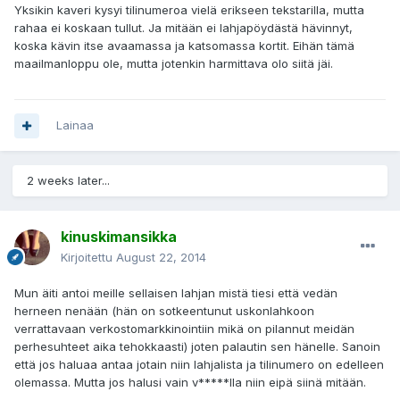
Yksikin kaveri kysyi tilinumeroa vielä erikseen tekstarilla, mutta
rahaa ei koskaan tullut. Ja mitään ei lahjapöydästä hävinnyt,
koska kävin itse avaamassa ja katsomassa kortit. Eihän tämä
maailmanloppu ole, mutta jotenkin harmittava olo siitä jäi.
Lainaa
2 weeks later...
kinuskimansikka
Kirjoitettu
August 22, 2014
Mun äiti antoi meille sellaisen lahjan mistä tiesi että vedän
herneen nenään (hän on sotkeentunut uskonlahkoon
verrattavaan verkostomarkkinointiin mikä on pilannut meidän
perhesuhteet aika tehokkaasti) joten palautin sen hänelle. Sanoin
että jos haluaa antaa jotain niin lahjalista ja tilinumero on edelleen
olemassa. Mutta jos halusi vain v*****lla niin eipä siinä mitään.