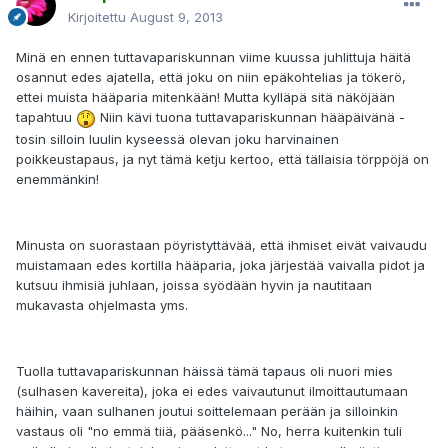
Kirjoitettu
August 9, 2013
Minä en ennen tuttavapariskunnan viime kuussa juhlittuja häitä
osannut edes ajatella, että joku on niin epäkohtelias ja tökerö,
ettei muista hääparia mitenkään! Mutta kylläpä sitä näköjään
tapahtuu
Niin kävi tuona tuttavapariskunnan hääpäivänä -
tosin silloin luulin kyseessä olevan joku harvinainen
poikkeustapaus, ja nyt tämä ketju kertoo, että tällaisia törppöjä on
enemmänkin!
Minusta on suorastaan pöyristyttävää, että ihmiset eivät vaivaudu
muistamaan edes kortilla hääparia, joka järjestää vaivalla pidot ja
kutsuu ihmisiä juhlaan, joissa syödään hyvin ja nautitaan
mukavasta ohjelmasta yms.
Tuolla tuttavapariskunnan häissä tämä tapaus oli nuori mies
(sulhasen kavereita), joka ei edes vaivautunut ilmoittautumaan
häihin, vaan sulhanen joutui soittelemaan perään ja silloinkin
vastaus oli "no emmä tiiä, pääsenkö..." No, herra kuitenkin tuli