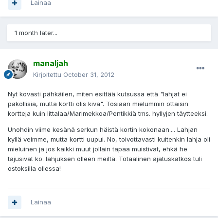
Lainaa
1 month later...
manaljah
Kirjoitettu
October 31, 2012
Nyt kovasti pähkäilen, miten esittää kutsussa että "lahjat ei
pakollisia, mutta kortti olis kiva". Tosiaan mielummin ottaisin
kortteja kuin Iittalaa/Marimekkoa/Pentikkiä tms. hyllyjen täytteeksi.
Unohdin viime kesänä serkun häistä kortin kokonaan.... Lahjan
kyllä veimme, mutta kortti uupui. No, toivottavasti kuitenkin lahja oli
mieluinen ja jos kaikki muut jollain tapaa muistivat, ehkä he
tajusivat ko. lahjuksen olleen meiltä. Totaalinen ajatuskatkos tuli
ostoksilla ollessa!
Lainaa