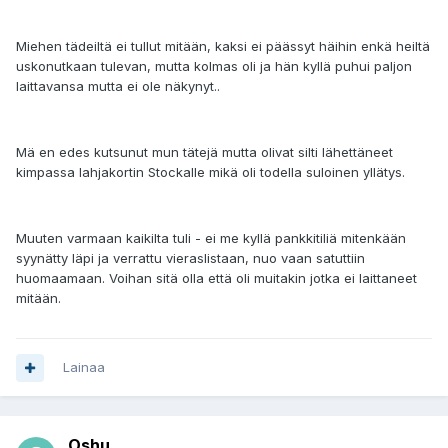
Miehen tädeiltä ei tullut mitään, kaksi ei päässyt häihin enkä heiltä
uskonutkaan tulevan, mutta kolmas oli ja hän kyllä puhui paljon
laittavansa mutta ei ole näkynyt..
Mä en edes kutsunut mun tätejä mutta olivat silti lähettäneet
kimpassa lahjakortin Stockalle mikä oli todella suloinen yllätys.
Muuten varmaan kaikilta tuli - ei me kyllä pankkitiliä mitenkään
syynätty läpi ja verrattu vieraslistaan, nuo vaan satuttiin
huomaamaan. Voihan sitä olla että oli muitakin jotka ei laittaneet
mitään.
Lainaa
Oshu