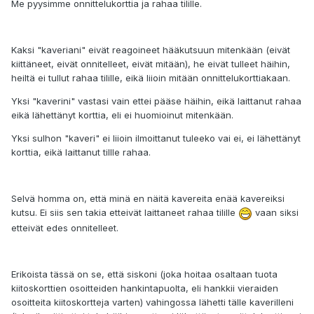
Me pyysimme onnittelukorttia ja rahaa tilille.
Kaksi "kaveriani" eivät reagoineet hääkutsuun mitenkään (eivät
kiittäneet, eivät onnitelleet, eivät mitään), he eivät tulleet häihin,
heiltä ei tullut rahaa tilille, eikä liioin mitään onnittelukorttiakaan.
Yksi "kaverini" vastasi vain ettei pääse häihin, eikä laittanut rahaa
eikä lähettänyt korttia, eli ei huomioinut mitenkään.
Yksi sulhon "kaveri" ei liioin ilmoittanut tuleeko vai ei, ei lähettänyt
korttia, eikä laittanut tillle rahaa.
Selvä homma on, että minä en näitä kavereita enää kavereiksi
kutsu. Ei siis sen takia etteivät laittaneet rahaa tilille
vaan siksi
etteivät edes onnitelleet.
Erikoista tässä on se, että siskoni (joka hoitaa osaltaan tuota
kiitoskorttien osoitteiden hankintapuolta, eli hankkii vieraiden
osoitteita kiitoskortteja varten) vahingossa lähetti tälle kaverilleni