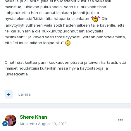
paikalle ja oli ainut, joka ei noudattanut kutsussa selkeästi
mainittua, juhlavaa pukukoodia, vaan tuli arkivaatteissa.
Lahjaa/korttia hän ei tuonut lainkaan ja lähti juhlista
hyvästelemättä/kiittämättä hääparia ollenkaan
Olin
järkyttynyt! Sulhanen vielä soitti häiden jälkeen tälle kaverille, että
"ei kai sun lahja ole hukkunut/pudonnut lahjapöydältä
mihinkään?" ja kaveri vaan totesi tyynesti, yhtään pahoittelematta,
että "ei mulla mitään lahjaa ollu"
Omat häät koittaa parin kuukauden päästä ja toivon hartaasti, että
ihmiset noudattaisi kuitenkin niissä hyviä käytöstapoja ja
juhlaetikettiä.
Lainaa
Shere Khan
Kirjoitettu
August 10, 2013