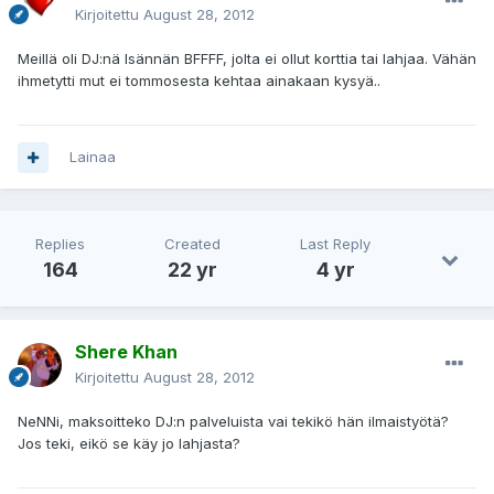
Kirjoitettu
August 28, 2012
Meillä oli DJ:nä Isännän BFFFF, jolta ei ollut korttia tai lahjaa. Vähän
ihmetytti mut ei tommosesta kehtaa ainakaan kysyä..
Lainaa
Replies
Created
Last Reply
164
22 yr
4 yr
Shere Khan
Kirjoitettu
August 28, 2012
NeNNi, maksoitteko DJ:n palveluista vai tekikö hän ilmaistyötä?
Jos teki, eikö se käy jo lahjasta?