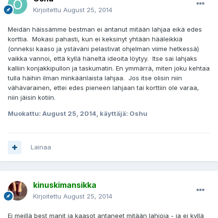
Kirjoitettu
August 25, 2014
Meidän häissämme bestman ei antanut mitään lahjaa eikä edes
korttia. Mokasi pahasti, kun ei keksinyt yhtään hääleikkiä
(onneksi kaaso ja ystäväni pelastivat ohjelman viime hetkessä)
vaikka vannoi, että kyllä häneltä ideoita löytyy. Itse sai lahjaks
kalliin konjakkipullon ja taskumatin. En ymmärrä, miten joku kehtaa
tulla häihin ilman minkäänlaista lahjaa. Jos itse olisin niin
vähävarainen, ettei edes pieneen lahjaan tai korttiin ole varaa,
niin jäisin kotiin.
Muokattu:
August 25, 2014
, käyttäjä: Oshu
Lainaa
kinuskimansikka
Kirjoitettu
August 25, 2014
Ei meillä best manit ja kaasot antaneet mitään lahjoja - ja ei kyllä