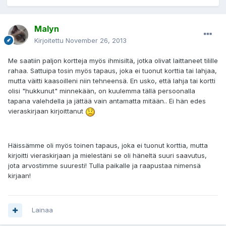
Malyn
Kirjoitettu
November 26, 2013
Me saatiin paljon kortteja myös ihmisiltä, jotka olivat laittaneet tilille
rahaa. Sattuipa tosin myös tapaus, joka ei tuonut korttia tai lahjaa,
mutta väitti kaasoilleni niin tehneensä. En usko, että lahja tai kortti
olisi "hukkunut" minnekään, on kuulemma tällä persoonalla
tapana valehdella ja jättää vain antamatta mitään.. Ei hän edes
vieraskirjaan kirjoittanut
Häissämme oli myös toinen tapaus, joka ei tuonut korttia, mutta
kirjoitti vieraskirjaan ja mielestäni se oli häneltä suuri saavutus,
jota arvostimme suuresti! Tulla paikalle ja raapustaa nimensä
kirjaan!
Lainaa