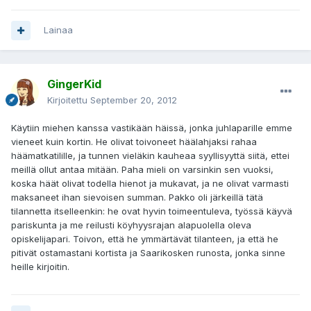
Lainaa
GingerKid
Kirjoitettu
September 20, 2012
Käytiin miehen kanssa vastikään häissä, jonka juhlaparille emme
vieneet kuin kortin. He olivat toivoneet häälahjaksi rahaa
häämatkatilille, ja tunnen vieläkin kauheaa syyllisyyttä siitä, ettei
meillä ollut antaa mitään. Paha mieli on varsinkin sen vuoksi,
koska häät olivat todella hienot ja mukavat, ja ne olivat varmasti
maksaneet ihan sievoisen summan. Pakko oli järkeillä tätä
tilannetta itselleenkin: he ovat hyvin toimeentuleva, työssä käyvä
pariskunta ja me reilusti köyhyysrajan alapuolella oleva
opiskelijapari. Toivon, että he ymmärtävät tilanteen, ja että he
pitivät ostamastani kortista ja Saarikosken runosta, jonka sinne
heille kirjoitin.