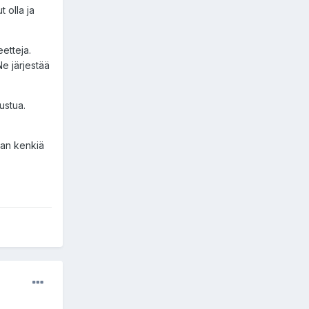
t olla ja
eetteja.
Ne järjestää
tustua.
lman kenkiä