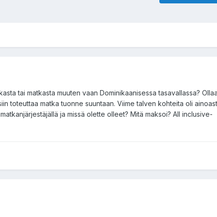
kasta tai matkasta muuten vaan Dominikaanisessa tasavallassa? Olla
isiin toteuttaa matka tuonne suuntaan. Viime talven kohteita oli ainoa
 matkanjärjestäjällä ja missä olette olleet? Mitä maksoi? All inclusive-