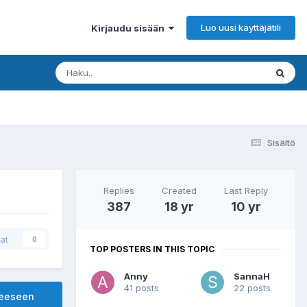
Luo uusi käyttäjätili
Kirjaudu sisään
Sisältö
Replies
Created
Last Reply
387
18 yr
10 yr
at
0
TOP POSTERS IN THIS TOPIC
Anny
SannaH
41 posts
22 posts
heeseen