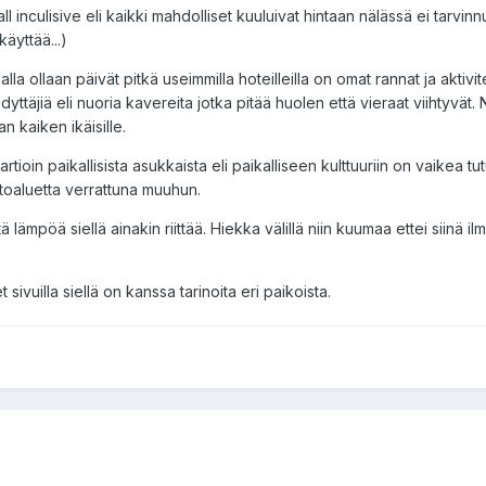
ll inculisive eli kaikki mahdolliset kuuluivat hintaan nälässä ei tarvinnu
käyttää...)
nalla ollaan päivät pitkä useimmilla hoteilleilla on omat rannat ja aktivit
ihdyttäjiä eli nuoria kavereita jotka pitää huolen että vieraat viihtyvät. 
an kaiken ikäisille.
artioin paikallisista asukkaista eli paikalliseen kulttuuriin on vaikea tu
stoaluetta verrattuna muuhun.
tä lämpöä siellä ainakin riittää. Hiekka välillä niin kuumaa ettei siinä i
vuilla siellä on kanssa tarinoita eri paikoista.