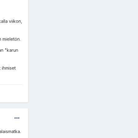
alla viikon,
n mieletön.
man "karun
t ihmiset
laismatka.