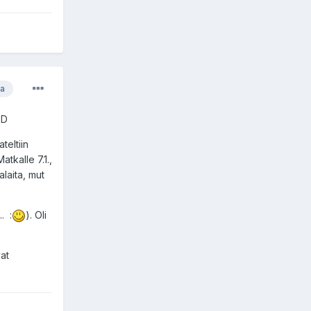
ja
;D
teltiin
atkalle 7.1.,
laita, mut
. :
). Oli
vat