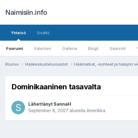
Naimisiin.info
Yhteisö
Sisältö
Foorumi
Kalenteri
Galleria
Blogit
Säännöt
Etusivu
Hääkeskusteluosastot
Häämatkat, -kohteet ja hääyön vi
Dominikaaninen tasavalta
Lähettänyt
SannaH
September 8, 2007
alueella
Amerikka