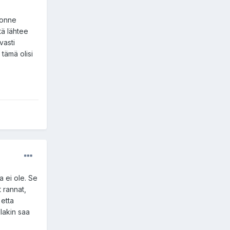
uonne
tä lähtee
vasti
 tämä olisi
a ei ole. Se
 rannat,
 etta
lakin saa