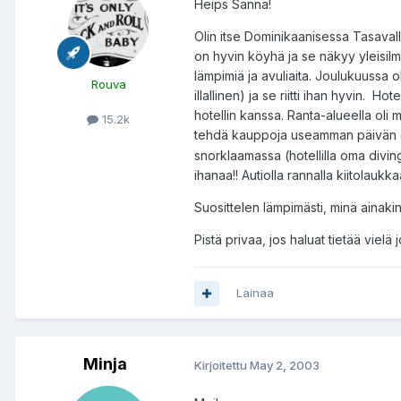
Heips Sanna!
Olin itse Dominikaanisessa Tasaval
on hyvin köyhä ja se näkyy yleisilmee
lämpimiä ja avuliaita. Joulukuussa 
Rouva
illallinen) ja se riitti ihan hyvin. H
hotellin kanssa. Ranta-alueella oli
15.2k
tehdä kauppoja useamman päivän e
snorklaamassa (hotellilla oma divin
ihanaa!! Autiolla rannalla kiitolaukkaa
Suosittelen lämpimästi, minä ainaki
Pistä privaa, jos haluat tietää vielä
Lainaa
Minja
Kirjoitettu
May 2, 2003