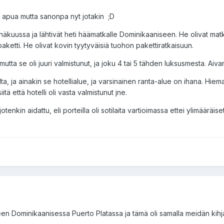
la apua mutta sanonpa nyt jotakin ;D
inäkuussa ja lähtivät heti häämatkalle Dominikaaniseen. He olivat matk
 paketti. He olivat kovin tyytyväisiä tuohon pakettiratkaisuun.
utta se oli juuri valmistunut, ja joku 4 tai 5 tähden luksusmesta. Aiva
ta, ja ainakin se hotellialue, ja varsinainen ranta-alue on ihana. Hie
itä että hotelli oli vasta valmistunut jne.
tenkin aidattu, eli porteilla oli sotilaita vartioimassa ettei ylimääräise
 Dominikaanisessa Puerto Platassa ja tämä oli samalla meidän kihja