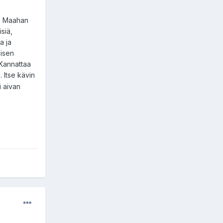
M. Maahan
isiä,
a ja
oisen
 Kannattaa
. Itse kävin
i aivan