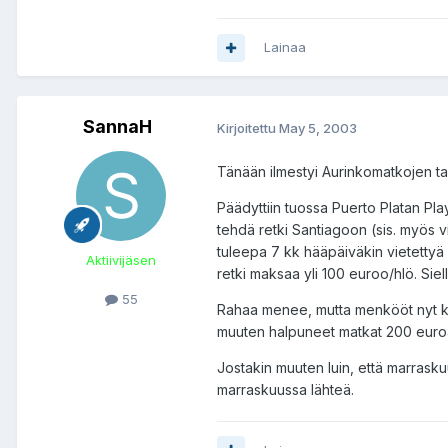
Lainaa
SannaH
Kirjoitettu
May 5, 2003
Tänään ilmestyi Aurinkomatkojen ta
Päädyttiin tuossa Puerto Platan Play
tehdä retki Santiagoon (sis. myös vie
tuleepa 7 kk hääpäiväkin vietettyä s
Aktiivijäsen
retki maksaa yli 100 euroo/hlö. Sie
55
Rahaa menee, mutta menkööt nyt kerr
muuten halpuneet matkat 200 euroa
Jostakin muuten luin, että marraskuu
marraskuussa lähteä.