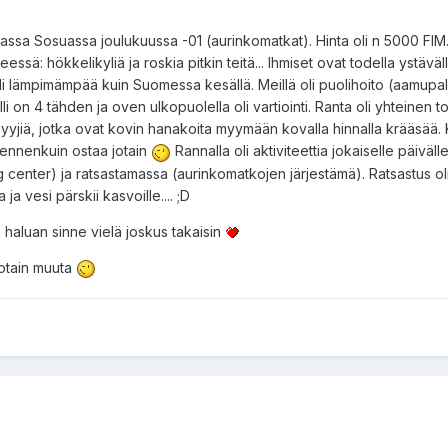
lassa Sosuassa joulukuussa -01 (aurinkomatkat). Hinta oli n 5000 FI
ssä: hökkelikyliä ja roskia pitkin teitä... Ihmiset ovat todella ystäväll
oli lämpimämpää kuin Suomessa kesällä. Meillä oli puolihoito (aamupal
otelli on 4 tähden ja oven ulkopuolella oli vartiointi. Ranta oli yhteinen t
 myyjiä, jotka ovat kovin hanakoita myymään kovalla hinnalla krääsää.
nnenkuin ostaa jotain
Rannalla oli aktiviteettia jokaiselle päivälle
g center) ja ratsastamassa (aurinkomatkojen järjestämä). Ratsastus ol
 ja vesi pärskii kasvoille.... ;D
n haluan sinne vielä joskus takaisin
 jotain muuta