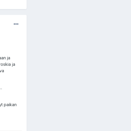
aan ja
roskia ja
uva
..
yt paikan