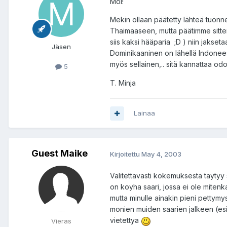
Moi!
Mekin ollaan päätetty lähteä tuon
Thaimaaseen, mutta päätimme sitten
siis kaksi hääparia ;D ) niin jakse
Jäsen
Dominikaaninen on lähellä Indoneesia
myös sellainen,.. sitä kannattaa od
5
T. Minja
Lainaa
Guest Maike
Kirjoitettu
May 4, 2003
Valitettavasti kokemuksesta taytyy 
on koyha saari, jossa ei ole mitenka
mutta minulle ainakin pieni pettymys
monien muiden saarien jalkeen (esi
vietettya
Vieras