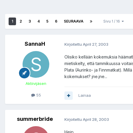
1
2
3
4
5
6
SEURAAVA
Sivu 1 / 16
SannaH
Kirjoitettu
April 27, 2003
Olisiko kellään kokemuksia häämat
mietiskelty, että tammikuussa voita
Plata (Aurinko- ja Finnmatkat). Millä
kokemukset? jne.jne...
Aktiivijäsen
55
Lainaa
summerbride
Kirjoitettu
April 28, 2003
Heip,