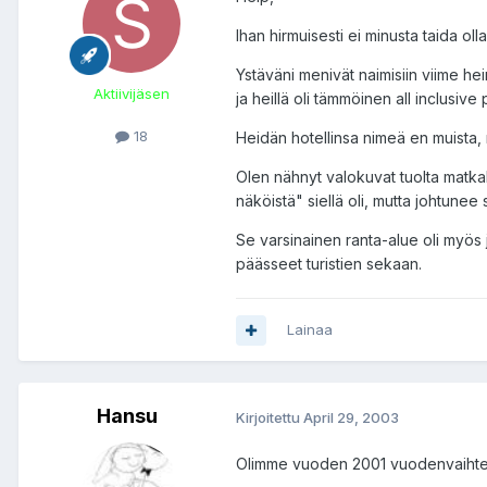
Ihan hirmuisesti ei minusta taida ol
Ystäväni menivät naimisiin viime he
Aktiivijäsen
ja heillä oli tämmöinen all inclusive
18
Heidän hotellinsa nimeä en muista, m
Olen nähnyt valokuvat tuolta matkal
näköistä" siellä oli, mutta johtunee si
Se varsinainen ranta-alue oli myös jo
päässeet turistien sekaan.
Lainaa
Hansu
Kirjoitettu
April 29, 2003
Olimme vuoden 2001 vuodenvaihteen