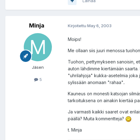
Lainaa
Minja
Kirjoitettu
May 6, 2003
Moips!
Me ollaan siis juuri menossa tuohon "
Tuohon, pettymykseen sanoisin, ett
Jäsen
auton lähdimme kiertämään saarta. Mu
"uhrilahjoja" kukka-asetelmia joka 
5
sylissään anomaan "rahaa"..
Kauneus on monesti katsojan silmäss
tarkoituksena on ainakin kiertää pai
Ja varmasti kaikki saaret ovat eril
päällä? Muita kommentteja?
t. Minja