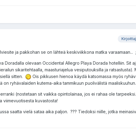
Kirjoitta
lviesite ja pakkohan se on lähteä keskiviikkona matka varaamaan... 
a Doradalla olevaan Occidental Allegro Playa Dorada hotelliin. Sit aja
railun sikaritehtaalla, maasturiajelua vesiputouksilla ja ratsastusta). M
iellä sitten.
Ois pikkusen hienoa käydä katsomassa myös ryhäva
llä on ryhävalaiden kutema-aika tammikuun puolivälistä maaliskuuhun.
anki (nostetaan sit vaikka opintolainaa, jos ei rahaa ole tarpeeksi..
 viimevuotisesta kuvastosta!
ssa saatta vielä sataa aika paljon. ??? Tiedoksi niille, jotka meinasi