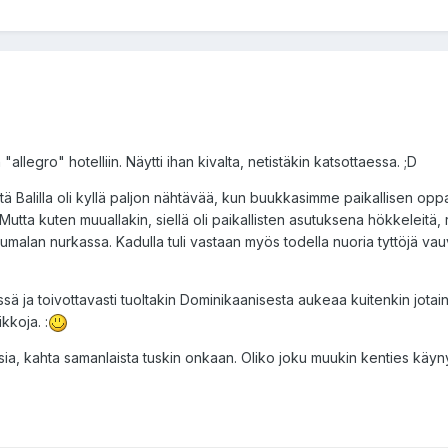
allegro" hotelliin. Näytti ihan kivalta, netistäkin katsottaessa. ;D
ä Balilla oli kyllä paljon nähtävää, kun buukkasimme paikallisen opp
tta kuten muuallakin, siellä oli paikallisten asutuksena hökkeleitä, 
jumalan nurkassa. Kadulla tuli vastaan myös todella nuoria tyttöjä va
ä ja toivottavasti tuoltakin Dominikaanisesta aukeaa kuitenkin jotain
kkoja. :
aisia, kahta samanlaista tuskin onkaan. Oliko joku muukin kenties käyn