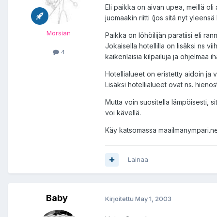
Eli paikka on aivan upea, meillä oli a
juomaakin riitti (jos sitä nyt yleensä 
Morsian
Paikka on löhöilijän paratiisi eli ran
Jokaisella hotellilla on lisäksi ns vi
4
kaikenlaisia kilpailuja ja ohjelmaa ih
Hotellialueet on eristetty aidoin ja v
Lisäksi hotellialueet ovat ns. hieno
Mutta voin suositella lämpöisesti, si
voi kävellä.
Käy katsomassa maailmanympari.net si
Lainaa
Baby
Kirjoitettu
May 1, 2003