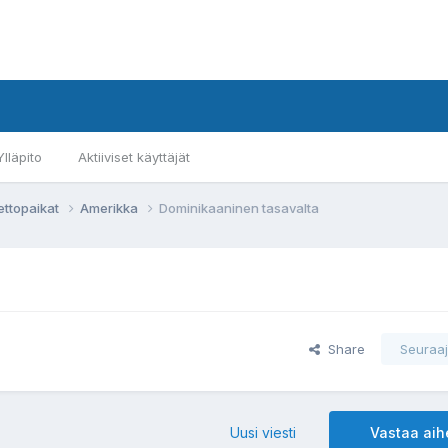
Ylläpito
Aktiiviset käyttäjät
ettopaikat
Amerikka
Dominikaaninen tasavalta
Share
Seuraaj
Uusi viesti
Vastaa ai