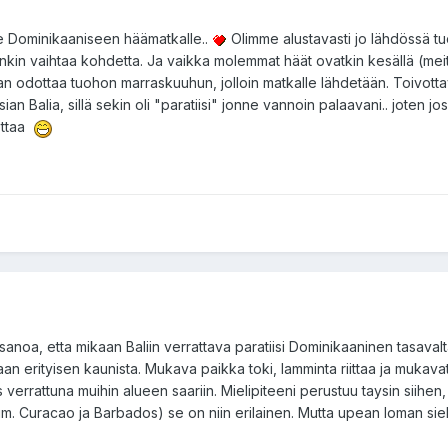
ne Dominikaaniseen häämatkalle..
Olimme alustavasti jo lähdössä t
kin vaihtaa kohdetta. Ja vaikka molemmat häät ovatkin kesällä (mei
taan odottaa tuohon marraskuuhun, jolloin matkalle lähdetään. Toivotta
n Balia, sillä sekin oli "paratiisi" jonne vannoin palaavani.. joten jos
ottaa
sanoa, etta mikaan Baliin verrattava paratiisi Dominikaaninen tasavalt
an erityisen kaunista. Mukava paikka toki, lamminta riittaa ja mukavat
 verrattuna muihin alueen saariin. Mielipiteeni perustuu taysin siihen,
m. Curacao ja Barbados) se on niin erilainen. Mutta upean loman siel