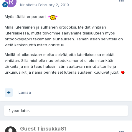
Kirjoitettu
February 2, 2010
Myös täällä eriparipari!
Minä luterilainen ja sulhanen ortodoksi. Meidät vihitään
luterilaisessa, mutta toivomme saavamme tilaisuuteen myös
ortodoksipapin tekemään siunauksen. Tämän asian selvittely on
vielä kesken,että miten onnistuu.
Meillä oli oikeastaan melko selvää,että luterilaisessa meidät
vihitään. Sillä miehelle nuo ortodoksimenot ei ole mitenkään
tärkeitä ja minä taas halusin isän saattavan minut alttarille ja
urkumusiikit ja nämä perinteiset luterilaisuuteen kuuluvat jutut.
Lainaa
1 year later...
Guest Tipsukka81