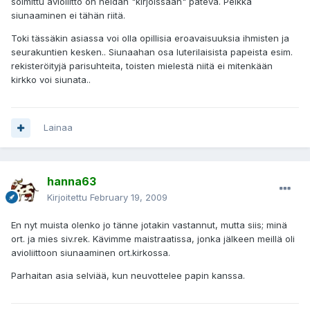
solmittu avioliitto on heidän "kirjoissaan" pätevä. Pelkkä
siunaaminen ei tähän riitä.
Toki tässäkin asiassa voi olla opillisia eroavaisuuksia ihmisten ja
seurakuntien kesken.. Siunaahan osa luterilaisista papeista esim.
rekisteröityjä parisuhteita, toisten mielestä niitä ei mitenkään
kirkko voi siunata..
Lainaa
hanna63
Kirjoitettu
February 19, 2009
En nyt muista olenko jo tänne jotakin vastannut, mutta siis; minä
ort. ja mies siv.rek. Kävimme maistraatissa, jonka jälkeen meillä oli
avioliittoon siunaaminen ort.kirkossa.
Parhaitan asia selviää, kun neuvottelee papin kanssa.