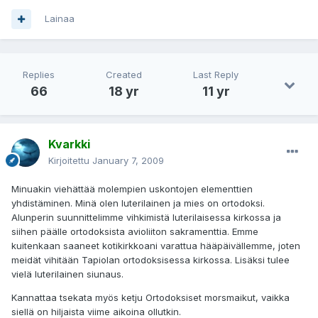
Lainaa
Replies
Created
Last Reply
66
18 yr
11 yr
Kvarkki
Kirjoitettu
January 7, 2009
Minuakin viehättää molempien uskontojen elementtien
yhdistäminen. Minä olen luterilainen ja mies on ortodoksi.
Alunperin suunnittelimme vihkimistä luterilaisessa kirkossa ja
siihen päälle ortodoksista avioliiton sakramenttia. Emme
kuitenkaan saaneet kotikirkkoani varattua hääpäivällemme, joten
meidät vihitään Tapiolan ortodoksisessa kirkossa. Lisäksi tulee
vielä luterilainen siunaus.
Kannattaa tsekata myös ketju Ortodoksiset morsmaikut, vaikka
siellä on hiljaista viime aikoina ollutkin.