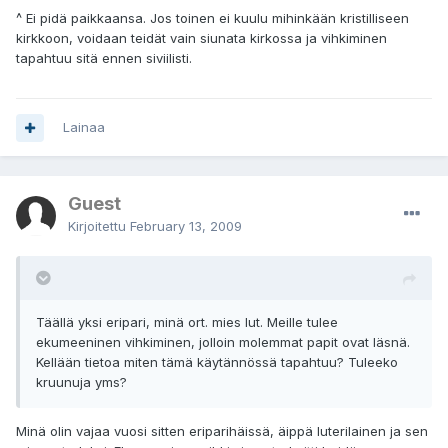
^ Ei pidä paikkaansa. Jos toinen ei kuulu mihinkään kristilliseen
kirkkoon, voidaan teidät vain siunata kirkossa ja vihkiminen
tapahtuu sitä ennen siviilisti.
Lainaa
Guest
Kirjoitettu
February 13, 2009
Täällä yksi eripari, minä ort. mies lut. Meille tulee
ekumeeninen vihkiminen, jolloin molemmat papit ovat läsnä.
Kellään tietoa miten tämä käytännössä tapahtuu? Tuleeko
kruunuja yms?
Minä olin vajaa vuosi sitten eriparihäissä, äippä luterilainen ja sen