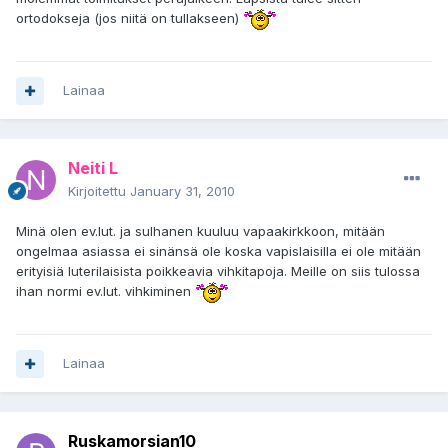
ortodokseja (jos niitä on tullakseen)
Lainaa
Neiti L
Kirjoitettu
January 31, 2010
Minä olen ev.lut. ja sulhanen kuuluu vapaakirkkoon, mitään
ongelmaa asiassa ei sinänsä ole koska vapislaisilla ei ole mitään
erityisiä luterilaisista poikkeavia vihkitapoja. Meille on siis tulossa
ihan normi ev.lut. vihkiminen
Lainaa
Ruskamorsian10