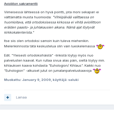
Avioliiton sakramentti
Viimeisessä lähteessä on hyvä pointti, jota moni sekapari ei
välttämättä muista huomioida:
"Vihkipäivää valittaessa on
huomioitava, että ortodoksisessa kirkossa ei vihitä avioliittoon
eräiden paasto- ja juhlakausien aikana. Nämä ajat löytyvät
kirkkokalenterista."
Itse siis olen ortodoksi samoin kuin tuleva miehenikin.
Mielenkiinnosta tätä keskustelua olin vain lueskelemassa
Edit. "Yleisesti ortodoksihäistä" -linkistä löytyy myös nuo
palvelusten kaavat. Kun rullaa sivua alas päin, sieltä löytyy mm.
kihlauksen kaava kohdasta "Euhologion/ Kihlaus". Kaikki nuo
"Euhologion" -alkuiset jutut on jumalanpalveluskaavoja
Muokattu:
January 9, 2009
, käyttäjä: saluki
Lainaa