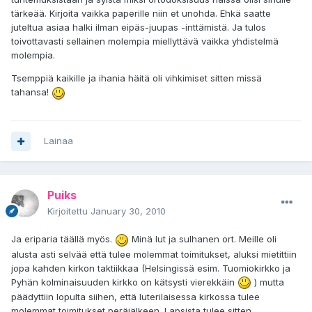
tärkeää. Kirjoita vaikka paperille niin et unohda. Ehkä saatte
juteltua asiaa halki ilman eipäs-juupas -inttämistä. Ja tulos
toivottavasti sellainen molempia miellyttävä vaikka yhdistelmä
molempia.
Tsemppiä kaikille ja ihania häitä oli vihkimiset sitten missä
tahansa!
Lainaa
Puiks
Kirjoitettu
January 30, 2010
Ja eriparia täällä myös.
Minä lut ja sulhanen ort. Meille oli
alusta asti selvää että tulee molemmat toimitukset, aluksi mietittiin
jopa kahden kirkon taktiikkaa (Helsingissä esim. Tuomiokirkko ja
Pyhän kolminaisuuden kirkko on kätsysti vierekkäin
) mutta
päädyttiin lopulta siihen, että luterilaisessa kirkossa tulee
molemmat toimitukset peräjälkeen. Lapsista tulee sitten