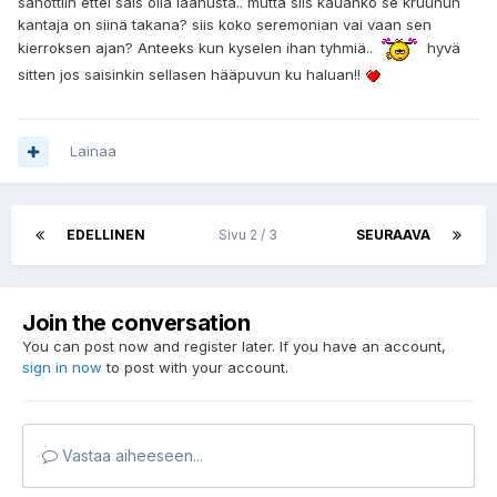
sanottiin ettei sais olla laahusta.. mutta siis kauanko se kruunun
kantaja on siinä takana? siis koko seremonian vai vaan sen
kierroksen ajan? Anteeks kun kyselen ihan tyhmiä..
hyvä
sitten jos saisinkin sellasen hääpuvun ku haluan!!
Lainaa
EDELLINEN
Sivu 2 / 3
SEURAAVA
Join the conversation
You can post now and register later. If you have an account,
sign in now
to post with your account.
Vastaa aiheeseen...