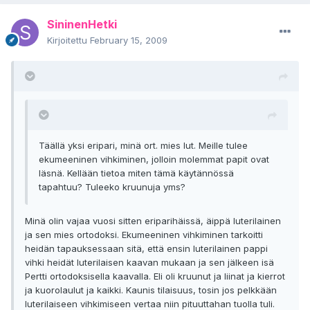
SininenHetki
Kirjoitettu
February 15, 2009
Täällä yksi eripari, minä ort. mies lut. Meille tulee
ekumeeninen vihkiminen, jolloin molemmat papit ovat
läsnä. Kellään tietoa miten tämä käytännössä
tapahtuu? Tuleeko kruunuja yms?
Minä olin vajaa vuosi sitten eriparihäissä, äippä luterilainen
ja sen mies ortodoksi. Ekumeeninen vihkiminen tarkoitti
heidän tapauksessaan sitä, että ensin luterilainen pappi
vihki heidät luterilaisen kaavan mukaan ja sen jälkeen isä
Pertti ortodoksisella kaavalla. Eli oli kruunut ja liinat ja kierrot
ja kuorolaulut ja kaikki. Kaunis tilaisuus, tosin jos pelkkään
luterilaiseen vihkimiseen vertaa niin pituuttahan tuolla tuli.