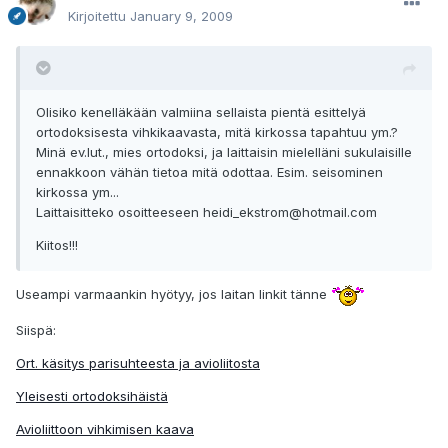
Kirjoitettu
January 9, 2009
Olisiko kenelläkään valmiina sellaista pientä esittelyä
ortodoksisesta vihkikaavasta, mitä kirkossa tapahtuu ym.?
Minä ev.lut., mies ortodoksi, ja laittaisin mielelläni sukulaisille
ennakkoon vähän tietoa mitä odottaa. Esim. seisominen
kirkossa ym...
Laittaisitteko osoitteeseen
heidi_ekstrom@hotmail.com
Kiitos!!!
Useampi varmaankin hyötyy, jos laitan linkit tänne
Siispä:
Ort. käsitys parisuhteesta ja avioliitosta
Yleisesti ortodoksihäistä
Avioliittoon vihkimisen kaava