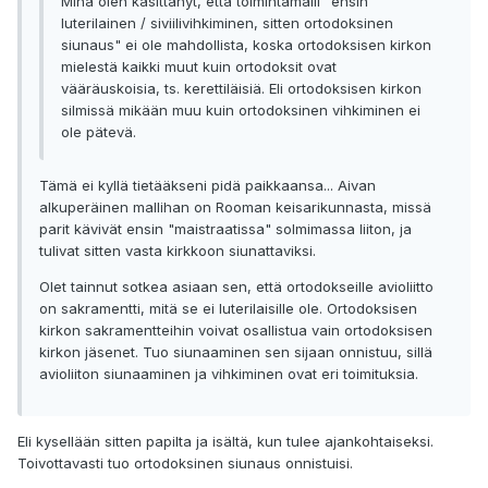
Minä olen käsittänyt, että toimintamalli "ensin
luterilainen / siviilivihkiminen, sitten ortodoksinen
siunaus" ei ole mahdollista, koska ortodoksisen kirkon
mielestä kaikki muut kuin ortodoksit ovat
vääräuskoisia, ts. kerettiläisiä. Eli ortodoksisen kirkon
silmissä mikään muu kuin ortodoksinen vihkiminen ei
ole pätevä.
Tämä ei kyllä tietääkseni pidä paikkaansa... Aivan
alkuperäinen mallihan on Rooman keisarikunnasta, missä
parit kävivät ensin "maistraatissa" solmimassa liiton, ja
tulivat sitten vasta kirkkoon siunattaviksi.
Olet tainnut sotkea asiaan sen, että ortodokseille avioliitto
on sakramentti, mitä se ei luterilaisille ole. Ortodoksisen
kirkon sakramentteihin voivat osallistua vain ortodoksisen
kirkon jäsenet. Tuo siunaaminen sen sijaan onnistuu, sillä
avioliiton siunaaminen ja vihkiminen ovat eri toimituksia.
Eli kysellään sitten papilta ja isältä, kun tulee ajankohtaiseksi.
Toivottavasti tuo ortodoksinen siunaus onnistuisi.