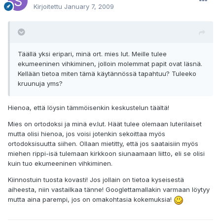
Kirjoitettu
January 7, 2009
Täällä yksi eripari, minä ort. mies lut. Meille tulee
ekumeeninen vihkiminen, jolloin molemmat papit ovat läsnä.
Kellään tietoa miten tämä käytännössä tapahtuu? Tuleeko
kruunuja yms?
Hienoa, että löysin tämmöisenkin keskustelun täältä!
Mies on ortodoksi ja minä ev.lut. Häät tulee olemaan luterilaiset
mutta olisi hienoa, jos voisi jotenkin sekoittaa myös
ortodoksisuutta siihen. Ollaan mietitty, että jos saataisiin myös
miehen rippi-isä tulemaan kirkkoon siunaamaan liitto, eli se olisi
kuin tuo ekumeeninen vihkiminen.
Kiinnostuin tuosta kovasti! Jos jollain on tietoa kyseisestä
aiheesta, niin vastailkaa tänne! Googlettamallakin varmaan löytyy
mutta aina parempi, jos on omakohtasia kokemuksia!