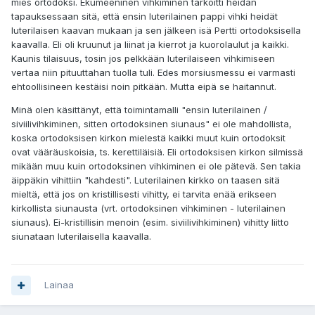
mies ortodoksi. Ekumeeninen vihkiminen tarkoitti heidän
tapauksessaan sitä, että ensin luterilainen pappi vihki heidät
luterilaisen kaavan mukaan ja sen jälkeen isä Pertti ortodoksisella
kaavalla. Eli oli kruunut ja liinat ja kierrot ja kuorolaulut ja kaikki.
Kaunis tilaisuus, tosin jos pelkkään luterilaiseen vihkimiseen
vertaa niin pituuttahan tuolla tuli. Edes morsiusmessu ei varmasti
ehtoollisineen kestäisi noin pitkään. Mutta eipä se haitannut.
Minä olen käsittänyt, että toimintamalli "ensin luterilainen /
siviilivihkiminen, sitten ortodoksinen siunaus" ei ole mahdollista,
koska ortodoksisen kirkon mielestä kaikki muut kuin ortodoksit
ovat vääräuskoisia, ts. kerettiläisiä. Eli ortodoksisen kirkon silmissä
mikään muu kuin ortodoksinen vihkiminen ei ole pätevä. Sen takia
äippäkin vihittiin "kahdesti". Luterilainen kirkko on taasen sitä
mieltä, että jos on kristillisesti vihitty, ei tarvita enää erikseen
kirkollista siunausta (vrt. ortodoksinen vihkiminen - luterilainen
siunaus). Ei-kristillisin menoin (esim. siviilivihkiminen) vihitty liitto
siunataan luterilaisella kaavalla.
Lainaa