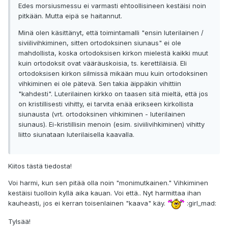
Edes morsiusmessu ei varmasti ehtoollisineen kestäisi noin
pitkään. Mutta eipä se haitannut.
Minä olen käsittänyt, että toimintamalli "ensin luterilainen /
siviilivihkiminen, sitten ortodoksinen siunaus" ei ole
mahdollista, koska ortodoksisen kirkon mielestä kaikki muut
kuin ortodoksit ovat vääräuskoisia, ts. kerettiläisiä. Eli
ortodoksisen kirkon silmissä mikään muu kuin ortodoksinen
vihkiminen ei ole pätevä. Sen takia äippäkin vihittiin
"kahdesti". Luterilainen kirkko on taasen sitä mieltä, että jos
on kristillisesti vihitty, ei tarvita enää erikseen kirkollista
siunausta (vrt. ortodoksinen vihkiminen - luterilainen
siunaus). Ei-kristillisin menoin (esim. siviilivihkiminen) vihitty
liitto siunataan luterilaisella kaavalla.
Kiitos tästä tiedosta!
Voi harmi, kun sen pitää olla noin "monimutkainen." Vihkiminen
kestäisi tuolloin kyllä aika kauan. Voi että.. Nyt harmittaa ihan
kauheasti, jos ei kerran toisenlainen "kaava" käy.
:girl_mad:
Tylsää!