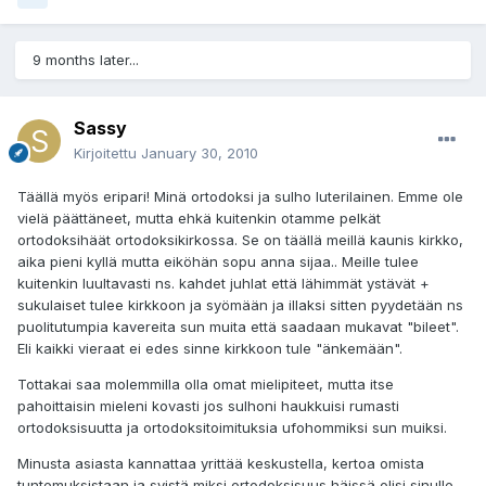
9 months later...
Sassy
Kirjoitettu
January 30, 2010
Täällä myös eripari! Minä ortodoksi ja sulho luterilainen. Emme ole
vielä päättäneet, mutta ehkä kuitenkin otamme pelkät
ortodoksihäät ortodoksikirkossa. Se on täällä meillä kaunis kirkko,
aika pieni kyllä mutta eiköhän sopu anna sijaa.. Meille tulee
kuitenkin luultavasti ns. kahdet juhlat että lähimmät ystävät +
sukulaiset tulee kirkkoon ja syömään ja illaksi sitten pyydetään ns
puolitutumpia kavereita sun muita että saadaan mukavat "bileet".
Eli kaikki vieraat ei edes sinne kirkkoon tule "änkemään".
Tottakai saa molemmilla olla omat mielipiteet, mutta itse
pahoittaisin mieleni kovasti jos sulhoni haukkuisi rumasti
ortodoksisuutta ja ortodoksitoimituksia ufohommiksi sun muiksi.
Minusta asiasta kannattaa yrittää keskustella, kertoa omista
tuntemuksistaan ja syistä miksi ortodoksisuus häissä olisi sinulle