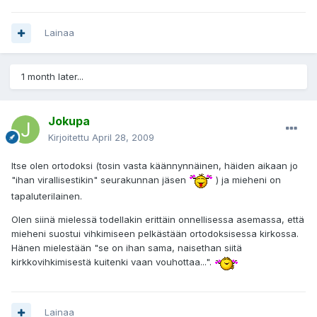
Lainaa
1 month later...
Jokupa
Kirjoitettu
April 28, 2009
Itse olen ortodoksi (tosin vasta käännynnäinen, häiden aikaan jo
"ihan virallisestikin" seurakunnan jäsen
) ja mieheni on
tapaluterilainen.
Olen siinä mielessä todellakin erittäin onnellisessa asemassa, että
mieheni suostui vihkimiseen pelkästään ortodoksisessa kirkossa.
Hänen mielestään "se on ihan sama, naisethan siitä
kirkkovihkimisestä kuitenki vaan vouhottaa...".
Lainaa