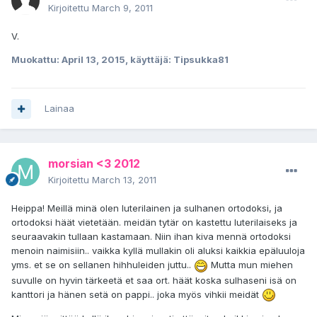
Kirjoitettu
March 9, 2011
V.
Muokattu:
April 13, 2015
, käyttäjä: Tipsukka81
Lainaa
morsian <3 2012
Kirjoitettu
March 13, 2011
Heippa! Meillä minä olen luterilainen ja sulhanen ortodoksi, ja
ortodoksi häät vietetään. meidän tytär on kastettu luterilaiseks ja
seuraavakin tullaan kastamaan. Niin ihan kiva mennä ortodoksi
menoin naimisiin.. vaikka kyllä mullakin oli aluksi kaikkia epäluuloja
yms. et se on sellanen hihhuleiden juttu..
Mutta mun miehen
suvulle on hyvin tärkeetä et saa ort. häät koska sulhaseni isä on
kanttori ja hänen setä on pappi.. joka myös vihkii meidät