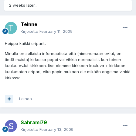
2 weeks later...
Teinne
Kirjoitettu
February 11, 2009
Heippa kaikki eriparit,
Minulla on sellaista informaatiota että (nimenomaan ev.lut, en
tiedä muista) kirkossa pappi voi vihkiä normaalisti, kun toinen
kuuluu ev.lut kirkkoon. Itse olemme kirkkoon kuuluva + kirkkoon
kuulumaton eripari, eikä papin mukaan ole mikään ongelma vihkiä
kirkossa.
Lainaa
Sahrami79
Kirjoitettu
February 13, 2009