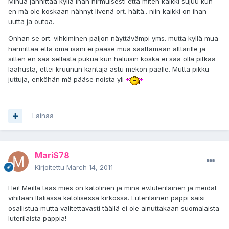
Minua jännittää kyllä ihan hirmuisesti että miten kaikki sujuu kun
en mä ole koskaan nähnyt livenä ort. häitä.. niin kaikki on ihan
uutta ja outoa.
Onhan se ort. vihkiminen paljon näyttävämpi yms. mutta kyllä mua
harmittaa että oma isäni ei pääse mua saattamaan alttarille ja
sitten en saa sellasta pukua kun haluisin koska ei saa olla pitkää
laahusta, ettei kruunun kantaja astu mekon päälle. Mutta pikku
juttuja, enköhän mä pääse noista yli
Lainaa
MariS78
Kirjoitettu
March 14, 2011
Hei! Meillä taas mies on katolinen ja minä ev.luterilainen ja meidät
vihitään Italiassa katolisessa kirkossa. Luterilainen pappi saisi
osallistua mutta valitettavasti täällä ei ole ainuttakaan suomalaista
luterilaista pappia!