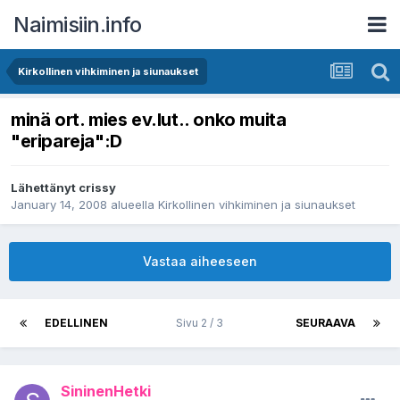
Naimisiin.info
Kirkollinen vihkiminen ja siunaukset
minä ort. mies ev.lut.. onko muita
"eripareja":D
Lähettänyt
crissy
January 14, 2008
alueella
Kirkollinen vihkiminen ja siunaukset
Vastaa aiheeseen
EDELLINEN
Sivu 2 / 3
SEURAAVA
SininenHetki