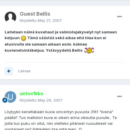
Guest Bellis
Kirjoitettu
May 21, 2007
Laitetaan nämä kuvahaut ja valmistajakyselyt nyt samaan
ketjuun
Tämä säästää sekä aikaa että tilaa kun ei
etusivulla ole samaan aikaan esim. kolmea
kuvienetsintäketjua. Ystävyydellä Bellis
Lainaa
untuv1kko
Kirjoitettu
May 29, 2007
Löytyykö keneltäkään kuvia sincerityn puvusta 3161 "livenä"
päällä? Tuo malliston kuva ei oikein anna oikeutta puvulle.. Te
joilla tuo puku on ollut, niin oletteko pitäneet ruusukkeet vai
poistaneet ne? Pähkäilen itse mitä teen ;D