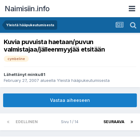
Naimisiin.info
Yleistä hääpukeutumisesta
Kuvia puvuista haetaan/puvun
valmistajaa/jälleenmyyjää etsitään
cymbeline
Lähettänyt
minku81
February 27, 2007
alueella
Yleistä hääpukeutumisesta
Vastaa aiheeseen
EDELLINEN
Sivu 1 / 14
SEURAAVA