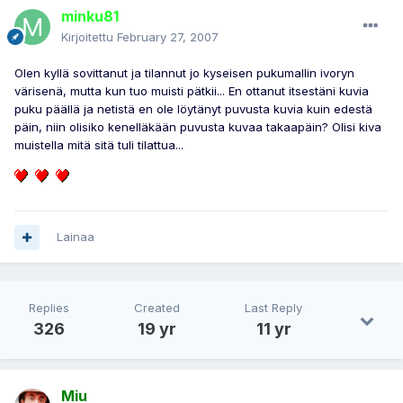
minku81
Kirjoitettu
February 27, 2007
Olen kyllä sovittanut ja tilannut jo kyseisen pukumallin ivoryn
värisenä, mutta kun tuo muisti pätkii... En ottanut itsestäni kuvia
puku päällä ja netistä en ole löytänyt puvusta kuvia kuin edestä
päin, niin olisiko kenelläkään puvusta kuvaa takaapäin? Olisi kiva
muistella mitä sitä tuli tilattua...
Lainaa
Replies
Created
Last Reply
326
19 yr
11 yr
Miu