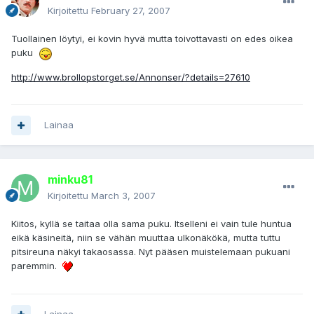
Kirjoitettu
February 27, 2007
Tuollainen löytyi, ei kovin hyvä mutta toivottavasti on edes oikea
puku
http://www.brollopstorget.se/Annonser/?details=27610
Lainaa
minku81
Kirjoitettu
March 3, 2007
Kiitos, kyllä se taitaa olla sama puku. Itselleni ei vain tule huntua
eikä käsineitä, niin se vähän muuttaa ulkonäkökä, mutta tuttu
pitsireuna näkyi takaosassa. Nyt pääsen muistelemaan pukuani
paremmin.