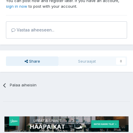
You can post now and register later. If you have an account,
sign in now
to post with your account.
Vastaa aiheeseen...
Share
Seuraajat
0
Palaa aiheisiin