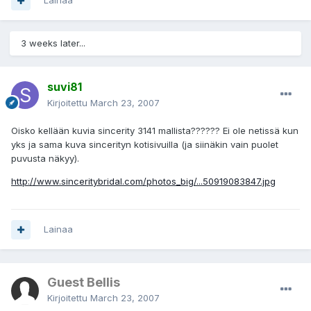
Lainaa
3 weeks later...
suvi81
Kirjoitettu
March 23, 2007
Oisko kellään kuvia sincerity 3141 mallista?????? Ei ole netissä kun
yks ja sama kuva sincerityn kotisivuilla (ja siinäkin vain puolet
puvusta näkyy).
http://www.sinceritybridal.com/photos_big/...50919083847.jpg
Lainaa
Guest Bellis
Kirjoitettu
March 23, 2007