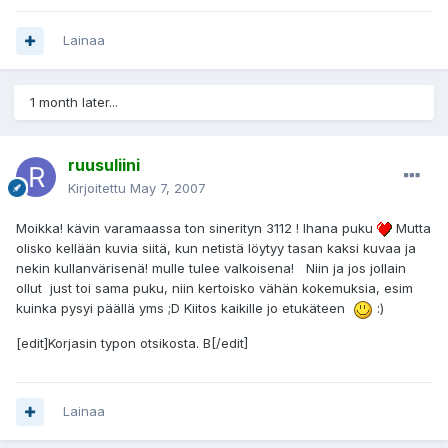
Lainaa
1 month later...
ruusuliini
Kirjoitettu
May 7, 2007
Moikka! kävin varamaassa ton sinerityn 3112 ! Ihana puku
Mutta
olisko kellään kuvia siitä, kun netistä löytyy tasan kaksi kuvaa ja
nekin kullanvärisenä! mulle tulee valkoisena! Niin ja jos jollain
ollut just toi sama puku, niin kertoisko vähän kokemuksia, esim
kuinka pysyi päällä yms ;D Kiitos kaikille jo etukäteen
:)
[edit]Korjasin typon otsikosta. B[/edit]
Lainaa