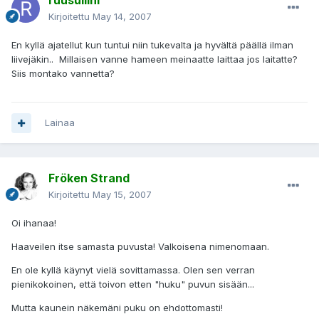
ruusuliini
Kirjoitettu
May 14, 2007
En kyllä ajatellut kun tuntui niin tukevalta ja hyvältä päällä ilman
liivejäkin.. Millaisen vanne hameen meinaatte laittaa jos laitatte?
Siis montako vannetta?
Lainaa
Fröken Strand
Kirjoitettu
May 15, 2007
Oi ihanaa!
Haaveilen itse samasta puvusta! Valkoisena nimenomaan.
En ole kyllä käynyt vielä sovittamassa. Olen sen verran
pienikokoinen, että toivon etten "huku" puvun sisään...
Mutta kaunein näkemäni puku on ehdottomasti!