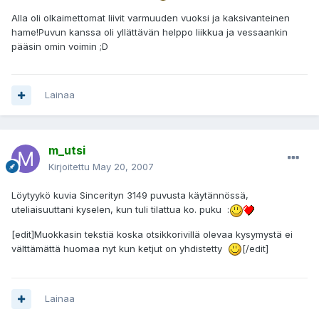
Alla oli olkaimettomat liivit varmuuden vuoksi ja kaksivanteinen
hame!Puvun kanssa oli yllättävän helppo liikkua ja vessaankin
pääsin omin voimin ;D
Lainaa
m_utsi
Kirjoitettu
May 20, 2007
Löytyykö kuvia Sincerityn 3149 puvusta käytännössä,
uteliaisuuttani kyselen, kun tuli tilattua ko. puku :
[edit]Muokkasin tekstiä koska otsikkorivillä olevaa kysymystä ei
välttämättä huomaa nyt kun ketjut on yhdistetty
[/edit]
Lainaa