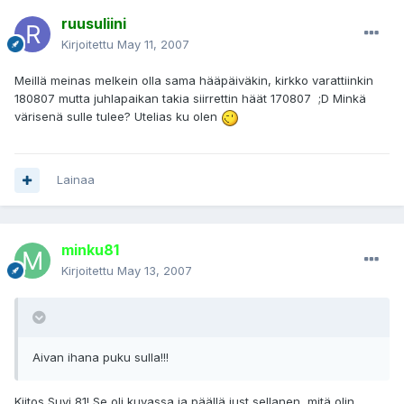
ruusuliini
Kirjoitettu
May 11, 2007
Meillä meinas melkein olla sama hääpäiväkin, kirkko varattiinkin
180807 mutta juhlapaikan takia siirrettin häät 170807 ;D Minkä
värisenä sulle tulee? Utelias ku olen
Lainaa
minku81
Kirjoitettu
May 13, 2007
Aivan ihana puku sulla!!!
Kiitos Suvi 81! Se oli kuvassa ja päällä just sellanen, mitä olin