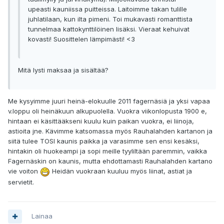
upeasti kauniissa puitteissa. Laitoimme takan tulille
juhlatilaan, kun ilta pimeni. Toi mukavasti romanttista
tunnelmaa kattokynttilöinen lisäksi. Vieraat kehuivat
kovasti! Suosittelen lämpimästi! <3
Mitä lysti maksaa ja sisältää?
Me kysyimme juuri heinä-elokuulle 2011 fagernäsiä ja yksi vapaa
v.loppu oli heinäkuun alkupuolella. Vuokra viikonlopusta 1900 e,
hintaan ei käsittääkseni kuulu kuin paikan vuokra, ei liinoja,
astioita jne. Kävimme katsomassa myös Rauhalahden kartanon ja
siitä tulee TOSI kaunis paikka ja varasimme sen ensi kesäksi,
hintakin oli huokeampi ja sopi meille tyyliltään paremmin, vaikka
Fagernäskin on kaunis, mutta ehdottamasti Rauhalahden kartano
vie voiton
Heidän vuokraan kuuluu myös liinat, astiat ja
servietit.
Lainaa