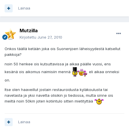
Lainaa
Mutzilla
Kirjoitettu
June 27, 2010
Onkos täällä ketään joka ois Suonenjoen läheisyydestä katsellut
paikkoja?
noin 50 henkee ois kutsuttavissa ja aikaa päälle vuosi, ens
kesänä ois aikomus naimisiin mennä
eli aikaa onneksi
on.
Itse olen haaveillut jostain restauroidusta kyläkoulusta tai
navetasta ja yksi navetta olisikin jo tiedossa, mutta sinne ois
meiltä noin 50km joten kotiintulo sitten mietityttää
Lainaa