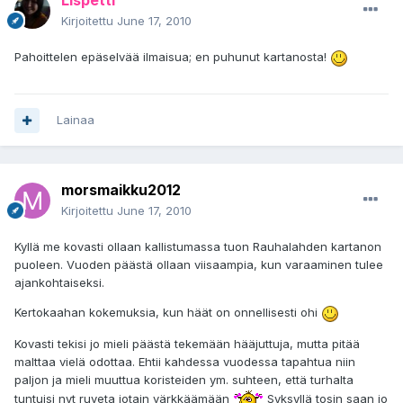
Lispetti
Kirjoitettu
June 17, 2010
Pahoittelen epäselvää ilmaisua; en puhunut kartanosta!
Lainaa
morsmaikku2012
Kirjoitettu
June 17, 2010
Kyllä me kovasti ollaan kallistumassa tuon Rauhalahden kartanon
puoleen. Vuoden päästä ollaan viisaampia, kun varaaminen tulee
ajankohtaiseksi.
Kertokaahan kokemuksia, kun häät on onnellisesti ohi
Kovasti tekisi jo mieli päästä tekemään hääjuttuja, mutta pitää
malttaa vielä odottaa. Ehtii kahdessa vuodessa tapahtua niin
paljon ja mieli muuttua koristeiden ym. suhteen, että turhalta
tuntuisi nyt ruveta jotain värkkäämään
Syksyllä tosin saan jo