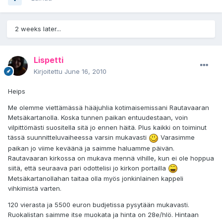
2 weeks later...
Lispetti
Kirjoitettu
June 16, 2010
Heips
Me olemme viettämässä hääjuhlia kotimaisemissani Rautavaaran
Metsäkartanolla. Koska tunnen paikan entuudestaan, voin
vilpittömästi suositella sitä jo ennen häitä. Plus kaikki on toiminut
tässä suunnitteluvaiheessa varsin mukavasti
Varasimme
paikan jo viime keväänä ja saimme haluamme päivän.
Rautavaaran kirkossa on mukava mennä vihille, kun ei ole hoppua
siitä, että seuraava pari odottelisi jo kirkon portailla
Metsäkartanollahan taitaa olla myös jonkinlainen kappeli
vihkimistä varten.
120 vierasta ja 5500 euron budjetissa pysytään mukavasti.
Ruokalistan saimme itse muokata ja hinta on 28e/hlö. Hintaan