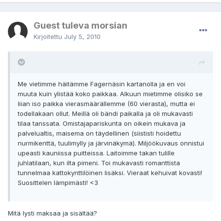
Guest tuleva morsian
Kirjoitettu
July 5, 2010
Me vietimme häitämme Fagernäsin kartanolla ja en voi
muuta kuin ylistää koko paikkaa. Alkuun mietimme olisiko se
liian iso paikka vierasmäärällemme (60 vierasta), mutta ei
todellakaan ollut. Meillä oli bändi paikalla ja oli mukavasti
tilaa tanssata. Omistajapariskunta on oikein mukava ja
palvelualtis, maisema on täydellinen (siististi hoidettu
nurmikenttä, tuulimylly ja järvinäkymä). Miljöökuvaus onnistui
upeasti kauniissa puitteissa. Laitoimme takan tulille
juhlatilaan, kun ilta pimeni. Toi mukavasti romanttista
tunnelmaa kattokynttilöinen lisäksi. Vieraat kehuivat kovasti!
Suosittelen lämpimästi! <3
Mitä lysti maksaa ja sisältää?