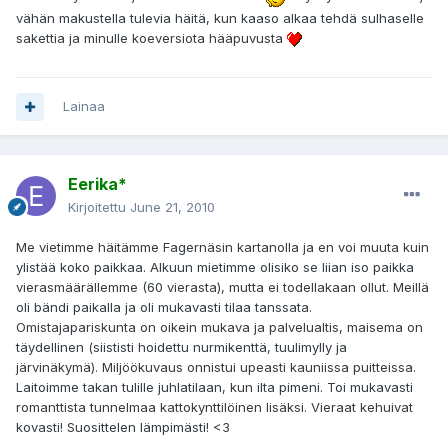
vähän makustella tulevia häitä, kun kaaso alkaa tehdä sulhaselle
sakettia ja minulle koeversiota hääpuvusta
Lainaa
Eerika*
Kirjoitettu
June 21, 2010
Me vietimme häitämme Fagernäsin kartanolla ja en voi muuta kuin
ylistää koko paikkaa. Alkuun mietimme olisiko se liian iso paikka
vierasmäärällemme (60 vierasta), mutta ei todellakaan ollut. Meillä
oli bändi paikalla ja oli mukavasti tilaa tanssata.
Omistajapariskunta on oikein mukava ja palvelualtis, maisema on
täydellinen (siististi hoidettu nurmikenttä, tuulimylly ja
järvinäkymä). Miljöökuvaus onnistui upeasti kauniissa puitteissa.
Laitoimme takan tulille juhlatilaan, kun ilta pimeni. Toi mukavasti
romanttista tunnelmaa kattokynttilöinen lisäksi. Vieraat kehuivat
kovasti! Suosittelen lämpimästi! <3