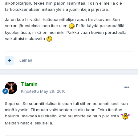
alkoholitarjoilu tekee niin paljon lisähintaa. Tosin ei meillä ole
tarkoituksenakaan mitään yleisiä juominkeja järjestää.
Ja en koe hirveästi hääsuunnittelijan apua tarvitsevani. Sen
verran järjestelmällinen itse olen
Pitää käydä paikanpäällä
kyselemässä, mikä on meininki. Paikka vaan kuvien perusteella
vaikuttaisi mukavalta
Lainaa
Tiamin
Kirjoitettu
May 29, 2010
Sepä se. Se suunnittelulisä tosiaan tuli siihen automattisesti kun
minä kyselin. Eli muuta vaihtoehtoa ei ollutkaan. Enkä itekään
halunnu maksaa kellekään, että suunnittelee mun puolesta
Meidän häät ei siis siellä.