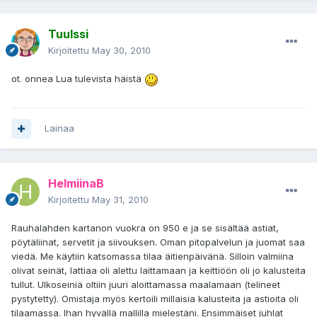
Tuulssi
Kirjoitettu
May 30, 2010
ot. onnea Lua tulevista häistä
Lainaa
HelmiinaB
Kirjoitettu
May 31, 2010
Rauhalahden kartanon vuokra on 950 e ja se sisältää astiat,
pöytäliinat, servetit ja siivouksen. Oman pitopalvelun ja juomat saa
viedä. Me käytiin katsomassa tilaa äitienpäivänä. Silloin valmiina
olivat seinät, lattiaa oli alettu laittamaan ja keittiöön oli jo kalusteita
tullut. Ulkoseiniä oltiin juuri aloittamassa maalamaan (telineet
pystytetty). Omistaja myös kertoili millaisia kalusteita ja astioita oli
tilaamassa. Ihan hyvällä mallilla mielestäni. Ensimmäiset juhlat