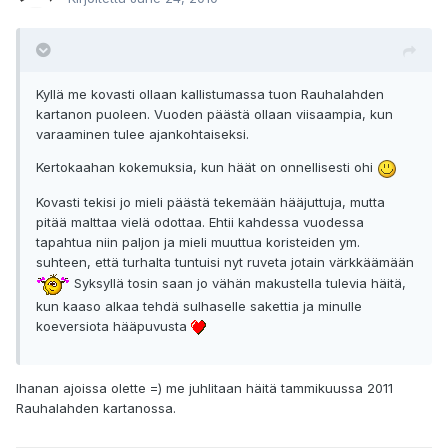
Kyllä me kovasti ollaan kallistumassa tuon Rauhalahden
kartanon puoleen. Vuoden päästä ollaan viisaampia, kun
varaaminen tulee ajankohtaiseksi.
Kertokaahan kokemuksia, kun häät on onnellisesti ohi
Kovasti tekisi jo mieli päästä tekemään hääjuttuja, mutta
pitää malttaa vielä odottaa. Ehtii kahdessa vuodessa
tapahtua niin paljon ja mieli muuttua koristeiden ym.
suhteen, että turhalta tuntuisi nyt ruveta jotain värkkäämään
Syksyllä tosin saan jo vähän makustella tulevia häitä,
kun kaaso alkaa tehdä sulhaselle sakettia ja minulle
koeversiota hääpuvusta
Ihanan ajoissa olette =) me juhlitaan häitä tammikuussa 2011
Rauhalahden kartanossa.