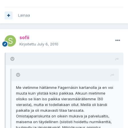
Lainaa
sofii
Kirjoitettu
July 6, 2010
Me vietimme häitämme Fagernäsin kartanolla ja en voi
muuta kuin ylistää koko paikkaa. Alkuun mietimme
olisiko se liian iso paikka vierasmäärällemme (60
vierasta), mutta ei todellakaan ollut. Meillä oli bändi
paikalla ja oli mukavasti tilaa tanssata.
Omistajapariskunta on oikein mukava ja palvelualtis,
maisema on täydellinen (siististi hoidettu nurmikenttä,
tuulimylly ja järvinäkymä). Miljöökuvaus onnistui