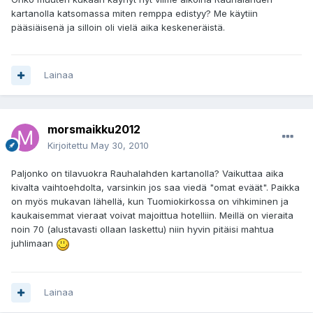
kartanolla katsomassa miten remppa edistyy? Me käytiin
pääsiäisenä ja silloin oli vielä aika keskeneräistä.
Lainaa
morsmaikku2012
Kirjoitettu
May 30, 2010
Paljonko on tilavuokra Rauhalahden kartanolla? Vaikuttaa aika
kivalta vaihtoehdolta, varsinkin jos saa viedä "omat eväät". Paikka
on myös mukavan lähellä, kun Tuomiokirkossa on vihkiminen ja
kaukaisemmat vieraat voivat majoittua hotelliin. Meillä on vieraita
noin 70 (alustavasti ollaan laskettu) niin hyvin pitäisi mahtua
juhlimaan
Lainaa