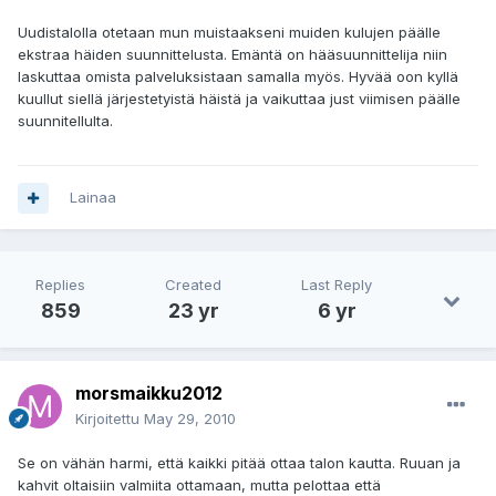
Uudistalolla otetaan mun muistaakseni muiden kulujen päälle
ekstraa häiden suunnittelusta. Emäntä on hääsuunnittelija niin
laskuttaa omista palveluksistaan samalla myös. Hyvää oon kyllä
kuullut siellä järjestetyistä häistä ja vaikuttaa just viimisen päälle
suunnitellulta.
Lainaa
Replies
Created
Last Reply
859
23 yr
6 yr
morsmaikku2012
Kirjoitettu
May 29, 2010
Se on vähän harmi, että kaikki pitää ottaa talon kautta. Ruuan ja
kahvit oltaisiin valmiita ottamaan, mutta pelottaa että