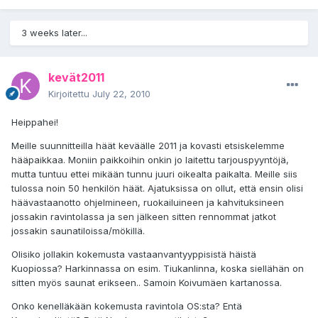
3 weeks later...
kevät2011
Kirjoitettu
July 22, 2010
Heippahei!
Meille suunnitteilla häät keväälle 2011 ja kovasti etsiskelemme
hääpaikkaa. Moniin paikkoihin onkin jo laitettu tarjouspyyntöjä,
mutta tuntuu ettei mikään tunnu juuri oikealta paikalta. Meille siis
tulossa noin 50 henkilön häät. Ajatuksissa on ollut, että ensin olisi
häävastaanotto ohjelmineen, ruokailuineen ja kahvituksineen
jossakin ravintolassa ja sen jälkeen sitten rennommat jatkot
jossakin saunatiloissa/mökillä.
Olisiko jollakin kokemusta vastaanvantyyppisistä häistä
Kuopiossa? Harkinnassa on esim. Tiukanlinna, koska siellähän on
sitten myös saunat erikseen.. Samoin Koivumäen kartanossa.
Onko kenelläkään kokemusta ravintola OS:sta? Entä