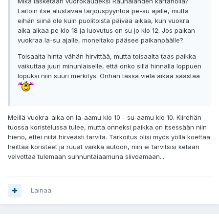
Mikä lasketaan vuorokaudeksi Rauhalahden kartanolla?
Laitoin itse alustavaa tarjouspyyntöä pe-su ajalle, mutta
eihän siinä ole kuin puolitoista päivää aikaa, kun vuokra
aika alkaa pe klo 18 ja luovutus on su jo klo 12. Jos paikan
vuokraa la-su ajalle, moneltako pääsee paikanpäälle?
Toisaalta hinta vähän hirvittää, mutta toisaalta taas paikka
vaikuttaa juuri minunlaiselle, että onko sillä hinnalla loppuen
lopuksi niin suuri merkitys. Onhan tässä vielä aikaa säästää
Meillä vuokra-aika on la-aamu klo 10 - su-aamu klo 10. Kiirehän
tuossa koristelussa tulee, mutta onneksi paikka on itsessään niin
hieno, ettei niitä hirveästi tarvita. Tarkoitus olisi myös yöllä koettaa
heittää koristeet ja ruuat vaikka autoon, niin ei tarvitsisi ketään
velvottaa tulemaan sunnuntaiaamuna siivoamaan...
Lainaa