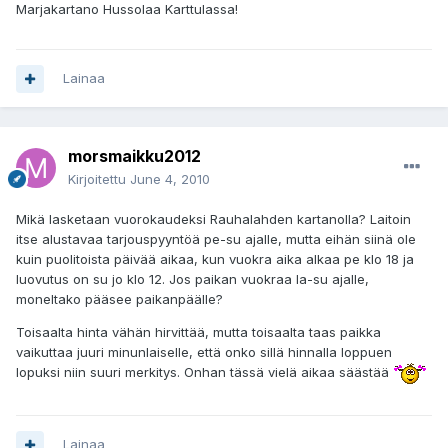
Marjakartano Hussolaa Karttulassa!
Lainaa
morsmaikku2012
Kirjoitettu
June 4, 2010
Mikä lasketaan vuorokaudeksi Rauhalahden kartanolla? Laitoin
itse alustavaa tarjouspyyntöä pe-su ajalle, mutta eihän siinä ole
kuin puolitoista päivää aikaa, kun vuokra aika alkaa pe klo 18 ja
luovutus on su jo klo 12. Jos paikan vuokraa la-su ajalle,
moneltako pääsee paikanpäälle?
Toisaalta hinta vähän hirvittää, mutta toisaalta taas paikka
vaikuttaa juuri minunlaiselle, että onko sillä hinnalla loppuen
lopuksi niin suuri merkitys. Onhan tässä vielä aikaa säästää
Lainaa