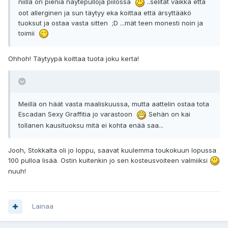
niillä on pieniä näytepulloja piilossa
..selität vaikka että
oot allerginen ja sun täytyy eka koittaa että ärsyttääkö
tuoksut ja ostaa vasta sitten ;D ...mät teen monesti noin ja
toimii
Ohhoh! Täytyypä koittaa tuota joku kerta!
Meillä on häät vasta maaliskuussa, mutta aattelin ostaa tota
Escadan Sexy Graffitia jo varastoon
Sehän on kai
tollanen kausituoksu mitä ei kohta enää saa...
Jooh, Stokkalta oli jo loppu, saavat kuulemma toukokuun lopussa
100 pulloa lisää. Ostin kuitenkin jo sen kosteusvoiteen valmiiksi
nuuh!
Lainaa