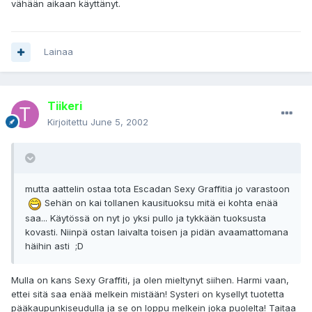
vähään aikaan käyttänyt.
Lainaa
Tiikeri
Kirjoitettu
June 5, 2002
mutta aattelin ostaa tota Escadan Sexy Graffitia jo varastoon
Sehän on kai tollanen kausituoksu mitä ei kohta enää
saa... Käytössä on nyt jo yksi pullo ja tykkään tuoksusta
kovasti. Niinpä ostan laivalta toisen ja pidän avaamattomana
häihin asti ;D
Mulla on kans Sexy Graffiti, ja olen mieltynyt siihen. Harmi vaan,
ettei sitä saa enää melkein mistään! Systeri on kysellyt tuotetta
pääkaupunkiseudulla ja se on loppu melkein joka puolelta! Taitaa