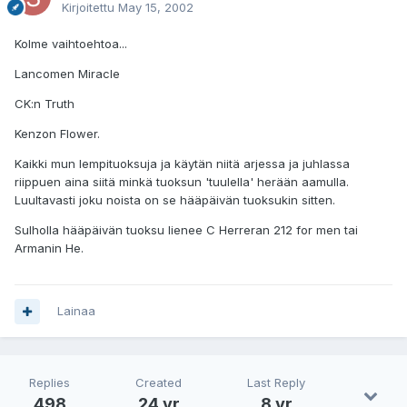
Kirjoitettu
May 15, 2002
Kolme vaihtoehtoa...
Lancomen Miracle
CK:n Truth
Kenzon Flower.
Kaikki mun lempituoksuja ja käytän niitä arjessa ja juhlassa
riippuen aina siitä minkä tuoksun 'tuulella' herään aamulla.
Luultavasti joku noista on se hääpäivän tuoksukin sitten.
Sulholla hääpäivän tuoksu lienee C Herreran 212 for men tai
Armanin He.
Lainaa
Replies
Created
Last Reply
498
24 yr
8 yr