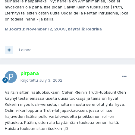
sulhaselle hääpäiväksi. Nyt hänellä on Armanimaniaa, joka ei
myöskään ole paha. Itse pidän Calvin Kleinin tuoksuista (Truth,
Eternity) tai sitten ostan uutta Oscar de la Rentan Intrusionia, joka
on todella ihana - ja kallis.
Muokattu:
November 12, 2009
, käyttäjä: Redrika
Lainaa
pirpana
Kirjoitettu
July 3, 2002
Valitsin sitten häätuoksukseni Calvin Kleinin Truth-tuoksun! Olen
käynyt testailemassa useita uusia tuoksuja ja tämä on hyvä!
Kokeilin myös lush-versiota, mutta minusta se ei ollut yhtä hyvä.
Ostin viikonloppuna Truth-lahjapakkauksen, jossa oli itse
hajuveden lisäksi pullo vartalovoidetta ja pikkuinen roll-on
yötuoksu. Päätin, etten ala käyttämään tuoksua ennen häitä.
Haistaa tuoksun sitten itsekkin ;D