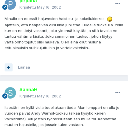
pirpana
Kirjoitettu
May 16, 2002
Minulla on edessä hajuvesien haistelu- ja kokeilukierros
.
Ajattelin, että hääpäivää olisi kiva juhlistaa uudella tuoksulla. Itellä
kun on ne tietyt vakkarit, joita yleensä käyttää ja sillä tavalla ne
tuntuu vähän arkisilta. Joku semmoinen tuoksu, johon löytyy
vartalonhoitojutut olisi mukava. Olen aina ollut hulluna
erituoksuisiin suihkujuttuihin ja vartalovoiteisiin...
Lainaa
SannaH
Kirjoitettu
May 16, 2002
Itsestäni en kyllä vielä todellakaan tiedä. Mun lemppari on ollu jo
vuoden päivät Andy Warhol-tuoksu (älkää kysykö kenen
valmistama). Äiti jostain työreissultaan sen mulle toi. Kannattaa
muuten hajustella, jos jossain tulee vastaan.