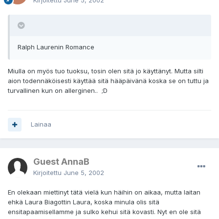
Kirjoitettu
June 5, 2002
Ralph Laurenin Romance
Miulla on myös tuo tuoksu, tosin olen sitä jo käyttänyt. Mutta silti
aion todennäköisesti käyttää sitä hääpäivänä koska se on tuttu ja
turvallinen kun on allerginen.. ;D
Lainaa
Guest AnnaB
Kirjoitettu
June 5, 2002
En olekaan miettinyt tätä vielä kun häihin on aikaa, mutta laitan
ehkä Laura Biagottin Laura, koska minula olis sitä
ensitapaamisellamme ja sulko kehui sitä kovasti. Nyt en ole sitä