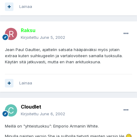
Lainaa
Raksu
Kirjoitettu
June 5, 2002
Jean Paul Gaultier, ajattelin satsata hääpäiväksi myös jotain
extraa kuten suihkugeelin ja vartalovoiteen samalla tuoksulla.
Käytän sitä jatkuvasti, mutta en ihan arkituoksuna.
Lainaa
Cloudlet
Kirjoitettu
June 6, 2002
Meillä on "yhteistuoksu": Emporio Armanin White.
Minulla naisten versio She ja sulholla tietysti miesten versio He