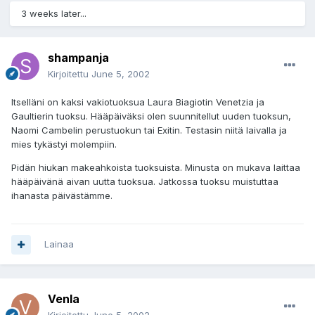
3 weeks later...
shampanja
Kirjoitettu
June 5, 2002
Itselläni on kaksi vakiotuoksua Laura Biagiotin Venetzia ja
Gaultierin tuoksu. Hääpäiväksi olen suunnitellut uuden tuoksun,
Naomi Cambelin perustuokun tai Exitin. Testasin niitä laivalla ja
mies tykästyi molempiin.
Pidän hiukan makeahkoista tuoksuista. Minusta on mukava laittaa
hääpäivänä aivan uutta tuoksua. Jatkossa tuoksu muistuttaa
ihanasta päivästämme.
Lainaa
Venla