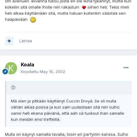
5th avenuen. ikivanha tuksu josta en ole ikinä tykännyt, mutta kun
kokeilin sitä omalle iholle niin rakastuin
siihen heti. Tekis mieli
heti alkaa käyttämään sitä, mutta haluan kuitenkin säästää sen
hääpäivään
Lainaa
Koala
Kirjoitettu
May 16, 2002
Mä olen jo pitkään käyttänyt Cuccin Envyä. Se oli mulla
vähän aikaa poissa ja kun sain uudestaan sitä niin sulho
sanoi heti ekana päivänä, että aah sä tuoksut ihan samalle
kun meidän ensi treffeillä.
Mulla on käynyt samalla tavalla, tosin eri parfymin kanssa. Sulho