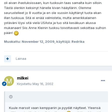
oli aivan ihastuksissaan, kun tuoksuin taas samalta kuin silloin.
Tästä olenkin keksinyt hänelle kivan hääyllärin. Olemme
seurustelleet jo 8 vuotta ja en ole vuosiin käyttänyt tuota ekan
illan tuoksua. Sitä ei enää valmisteta, mutta amerikkalainen
ystäväni löysi sitä vielä USAsta ja tuo sitä kesäkuun alussa
mukanaan! Siis Anne Kleinin tuoksu toivottavasti sekoittaa sulhon
pään!
Muokattu:
November 12, 2009
, käyttäjä: Redrika
Lainaa
milkei
Kirjoitettu
May 16, 2002
Kuule marssit vaan kemppariin ja pyydät näytteet. Yleensä