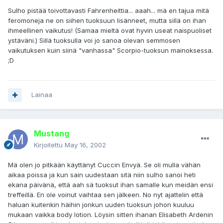
Sulho pistää toivottavasti Fahrenheittia... aaah... mä en tajua mitä
feromoneja ne on siihen tuoksuun lisänneet, mutta sillä on ihan
ihmeellinen vaikutus! (Samaa mieltä ovat hyvin useat naispuoliset
ystäväni.) Sillä tuoksulla voi jo sanoa olevan semmosen
vaikutuksen kuin siinä "vanhassa" Scorpio-tuoksun mainoksessa.
;D
Lainaa
Mustang
Kirjoitettu
May 16, 2002
Mä olen jo pitkään käyttänyt Cuccin Envyä. Se oli mulla vähän
aikaa poissa ja kun sain uudestaan sitä niin sulho sanoi heti
ekana päivänä, että aah sä tuoksut ihan samalle kun meidän ensi
treffeillä. En ole voinut vaihtaa sen jälkeen. No nyt ajattelin että
haluan kuitenkin häihin jonkun uuden tuoksun johon kuuluu
mukaan vaikka body lotion. Löysin sitten ihanan Elisabeth Ardenin