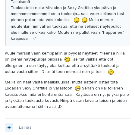
Tälläisenä
Tuoksuttelin noita Miraclea ja Sexy Graffitia yks päivä ja
mmmmmmmmmmm ihania tuoksuja... sais vaan sellasen tosi
pienen pullon jota vois kokeilla... :
:
Mulla menee
muutenkin niin vähän tuoksua, että ne sellaset näytepullot
olis mulle se oikea koko! Muuten ne pullot vaan "happanee"
kaapissa... :-/
Kuule marssit vaan kemppariin ja pyydät näytteet. Yleensä niillä
on pieniä näytepulloja piilossa
..selität vaikka että oot
allerginen ja sun täytyy eka koittaa että ärsyttääkö tuoksut ja
ostaa vasta sitten ;D ...mät teen monesti noin ja toimii
Meillä on häät vasta maaliskuussa, mutta aattelin ostaa tota
Escadan Sexy Graffitia jo varastoon
Sehän on kai tollanen
kausituoksu mitä ei kohta enää saa... Käytössä on nyt jo yksi pullo
ja tykkään tuoksusta kovasti. Niinpä ostan laivalta toisen ja pidän
avaamattomana häihin asti ;D
Lainaa