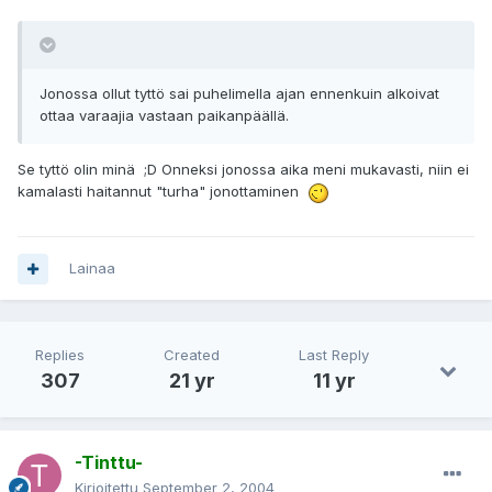
Jonossa ollut tyttö sai puhelimella ajan ennenkuin alkoivat
ottaa varaajia vastaan paikanpäällä.
Se tyttö olin minä ;D Onneksi jonossa aika meni mukavasti, niin ei
kamalasti haitannut "turha" jonottaminen
Lainaa
Replies
Created
Last Reply
307
21 yr
11 yr
-Tinttu-
Kirjoitettu
September 2, 2004