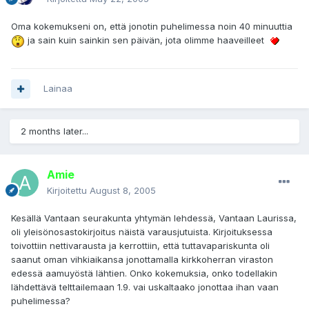
Oma kokemukseni on, että jonotin puhelimessa noin 40 minuuttia
ja sain kuin sainkin sen päivän, jota olimme haaveilleet
Lainaa
2 months later...
Amie
Kirjoitettu
August 8, 2005
Kesällä Vantaan seurakunta yhtymän lehdessä, Vantaan Laurissa,
oli yleisönosastokirjoitus näistä varausjutuista. Kirjoituksessa
toivottiin nettivarausta ja kerrottiin, että tuttavapariskunta oli
saanut oman vihkiaikansa jonottamalla kirkkoherran viraston
edessä aamuyöstä lähtien. Onko kokemuksia, onko todellakin
lähdettävä telttailemaan 1.9. vai uskaltaako jonottaa ihan vaan
puhelimessa?