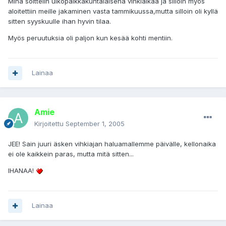
Minä soittelin ulkopaikkakuntalaisena vihkiaikaa ja silloin myös
aloitettiin meille jakaminen vasta tammikuussa,mutta silloin oli kyllä
sitten syyskuulle ihan hyvin tilaa.
Myös peruutuksia oli paljon kun kesää kohti mentiin.
Lainaa
Amie
Kirjoitettu
September 1, 2005
JEE! Sain juuri äsken vihkiajan haluamallemme päivälle, kellonaika
ei ole kaikkein paras, mutta mitä sitten...
IHANAA!
Lainaa