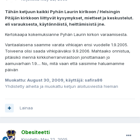
Tähän ketjuun kaikki Pyhän Laurin kirlkoon / Helsingin
Pitäjän kirkkoon liittyvät kysymykset, mietteet ja keskustelut.
eli varauksesta, käytönnöistä, heittämisistä jne.
Kertokaapa kokemuksianne Pyhän Laurin kirkon varaamisesta.
Vantaalaisena saamme varata vihkiajan ensi vuodelle 1.9.2005.
Toiveena olisi saada vihkipäiväksi 9.9.2006. Mahtaako onnistua,
pitäisikö mennä kirkkoherranvirastoon jonottamaan jo
aamuvarhain 1.9.... No, mitä vaan että saisimme haluamamme
päivän
Muokattu:
August 30, 2009
, käyttäjä: safira86
Yhdistetty aiheita ja muokattu ketjun aloitusviestiä hieman
Lainaa
Obesiteetti
Kirjoitettu
May 22, 2005