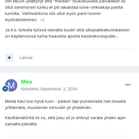
olin MEGA-yllättynyt että "meidän" toukokuiselle päivällekin oli
ollut semmonen tunku et piti aikaistaa toive-vihkiaikaa parilla
tunnilla.. Vaihtoehtona olis ollut myös parin tunnin
myöhäistäminen. :-/
Ja k.o. kirkolla työssä olevalta kuulin että ulkopaikkakuntalaisten
on käytännössä turha haaveilla ajoista kesäviikonlopuille...
Lainaa
Mea
Kirjoitettu
September 3, 2004
Meillä kävi tosi hyvä tuuri - pääsin läpi puhelimella heti toisella
yrittämällä, muutaman minuutin yli yhdeksän.
Käsittämätöntä oli se, että joku oli jo ehtinyt varata yhden ajan
samalta päivältä.