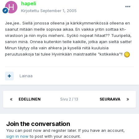
hapeli
Kirjoitettu
September 1, 2005
Jee,jee.. Siellä jonossa olleena ja kärkikymmenikössä olleena en
saanut mitään meille sopivaa aikaa. En vaikka yritin soittaa kh-
virastoon ja niin myös mieheni.. Syökö nopeat hitaat?? Tuuripeliä,
sanon minä. Onnea kuitenkin teille kaikille, jotka ajan sieltä saitte!
Minun täytyy olla vain ahkera ja kysellä niitä kuuluisia
peruutusaikoja tai tulee Hyvinkään maistraatille "kotikeikka"!!
Lainaa
EDELLINEN
Sivu 2 / 13
SEURAAVA
Join the conversation
You can post now and register later. If you have an account,
sign in now
to post with your account.