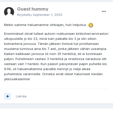
Guest hummy
Kirjoitettu
September 1, 2005
Mekin saimme haluamamme vihkiajan, huh helpotus
Ensimmäiset olivat tulleet autoon nukkumaan kirkkoherranviraston
ulkopuolelle jo klo 23, minä tulin paikalle klo 3 ja olin silloin
kolmantena jonossa. Tämän jälkeen ihmisiä tuli jonottamaan
muutama tunnissa aina klo 7 asti, jonka jälkeen vähän useampia.
Kaiken kaikkiaan jonossa oli noin 35 henkilöä, eli ei kovinkaan
paljon. Puhelimeen vastasi 3 henkilöä ja virastossa varauksia otti
vastaan vain 1 henkilö. Kun pääsin päivystävän papin puheille klo
9:06, oli haluamaltamme päivältä mennyt jo neljä aikaa
puhelimitse varanneille. Onneksi eivät olleet halunneet meidän
ykkösaikaamme!
Lainaa