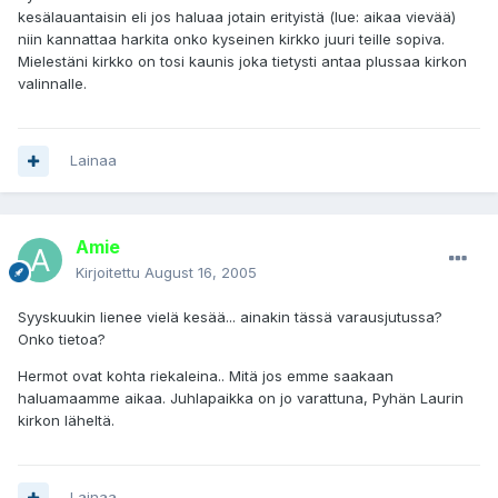
kesälauantaisin eli jos haluaa jotain erityistä (lue: aikaa vievää)
niin kannattaa harkita onko kyseinen kirkko juuri teille sopiva.
Mielestäni kirkko on tosi kaunis joka tietysti antaa plussaa kirkon
valinnalle.
Lainaa
Amie
Kirjoitettu
August 16, 2005
Syyskuukin lienee vielä kesää... ainakin tässä varausjutussa?
Onko tietoa?
Hermot ovat kohta riekaleina.. Mitä jos emme saakaan
haluamaamme aikaa. Juhlapaikka on jo varattuna, Pyhän Laurin
kirkon läheltä.
Lainaa