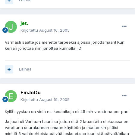
jet.
Kirjoitettu
August 16, 2005
Varmasti saatte jos menette tarpeeksi ajoissa jonottamaan! Kun
kerran jonottaa niin jonottaa kunnolla ;D
Lainaa
EmJoOu
Kirjoitettu
August 19, 2005
Kyllä syyskuu on vielä ns. kesäaikoja eli 45 min varattuna per pari.
Ja juuri oli Vantaan Laurissa juttua että 2 lauantaita elokuussa on
varattuna seurakunnan omaan käyttöön ja muutenkin pitäisi
miettiä 3 vaihtoehtoista päivää josko ei saa juuri sitä päivää/aikaa