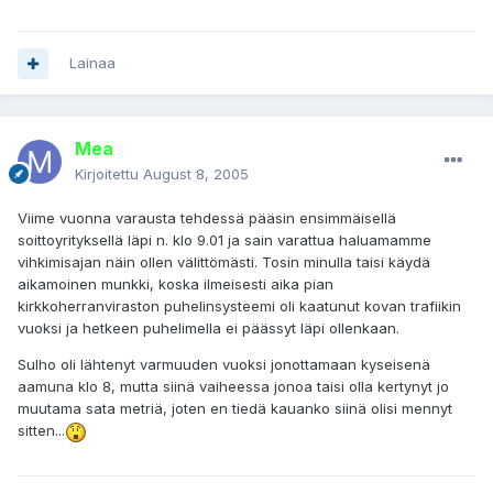
Lainaa
Mea
Kirjoitettu
August 8, 2005
Viime vuonna varausta tehdessä pääsin ensimmäisellä
soittoyrityksellä läpi n. klo 9.01 ja sain varattua haluamamme
vihkimisajan näin ollen välittömästi. Tosin minulla taisi käydä
aikamoinen munkki, koska ilmeisesti aika pian
kirkkoherranviraston puhelinsysteemi oli kaatunut kovan trafiikin
vuoksi ja hetkeen puhelimella ei päässyt läpi ollenkaan.
Sulho oli lähtenyt varmuuden vuoksi jonottamaan kyseisenä
aamuna klo 8, mutta siinä vaiheessa jonoa taisi olla kertynyt jo
muutama sata metriä, joten en tiedä kauanko siinä olisi mennyt
sitten...