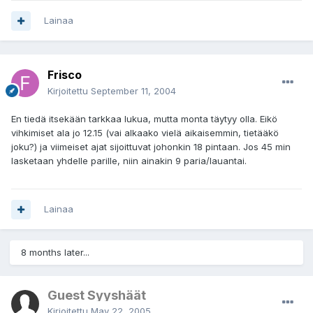
Lainaa
Frisco
Kirjoitettu
September 11, 2004
En tiedä itsekään tarkkaa lukua, mutta monta täytyy olla. Eikö
vihkimiset ala jo 12.15 (vai alkaako vielä aikaisemmin, tietääkö
joku?) ja viimeiset ajat sijoittuvat johonkin 18 pintaan. Jos 45 min
lasketaan yhdelle parille, niin ainakin 9 paria/lauantai.
Lainaa
8 months later...
Guest Syyshäät
Kirjoitettu
May 22, 2005