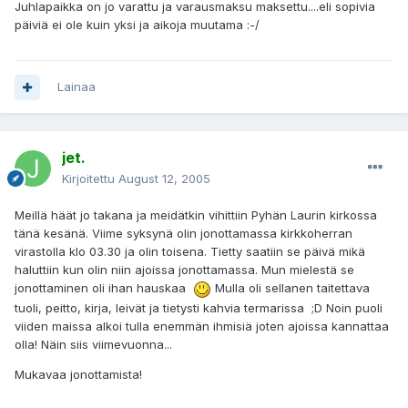
Juhlapaikka on jo varattu ja varausmaksu maksettu....eli sopivia
päiviä ei ole kuin yksi ja aikoja muutama :-/
Lainaa
jet.
Kirjoitettu
August 12, 2005
Meillä häät jo takana ja meidätkin vihittiin Pyhän Laurin kirkossa
tänä kesänä. Viime syksynä olin jonottamassa kirkkoherran
virastolla klo 03.30 ja olin toisena. Tietty saatiin se päivä mikä
haluttiin kun olin niin ajoissa jonottamassa. Mun mielestä se
jonottaminen oli ihan hauskaa
Mulla oli sellanen taitettava
tuoli, peitto, kirja, leivät ja tietysti kahvia termarissa ;D Noin puoli
viiden maissa alkoi tulla enemmän ihmisiä joten ajoissa kannattaa
olla! Näin siis viimevuonna...
Mukavaa jonottamista!