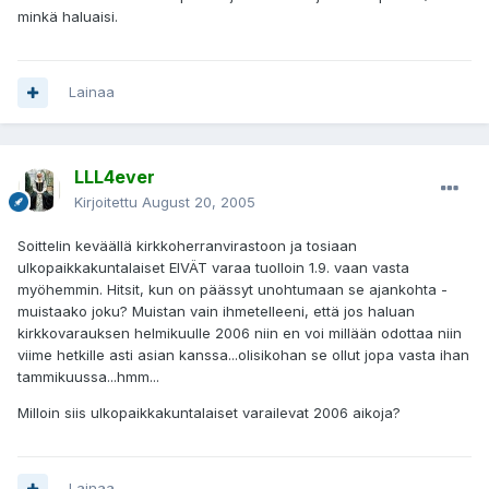
minkä haluaisi.
Lainaa
LLL4ever
Kirjoitettu
August 20, 2005
Soittelin keväällä kirkkoherranvirastoon ja tosiaan
ulkopaikkakuntalaiset EIVÄT varaa tuolloin 1.9. vaan vasta
myöhemmin. Hitsit, kun on päässyt unohtumaan se ajankohta -
muistaako joku? Muistan vain ihmetelleeni, että jos haluan
kirkkovarauksen helmikuulle 2006 niin en voi millään odottaa niin
viime hetkille asti asian kanssa...olisikohan se ollut jopa vasta ihan
tammikuussa...hmm...
Milloin siis ulkopaikkakuntalaiset varailevat 2006 aikoja?
Lainaa