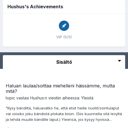
Hushus's Achievements
VIP (5/5)
Sisältö
Haluan laulaa/soittaa miehelleni häissämme, mutta
mitä?
topic vastasi
Hushus
:n viestiin aiheessa:
Yleistä
^Kysy bändiltä, haluavatko he, että etsit heille nuotit/sointulaput
vai voisiko joku bändistä plokata biisin. (Siis kuunnella sitä levyltä
ja tehdä muulle bändille laput.) Yleensä, jos kysyy hyvissä...