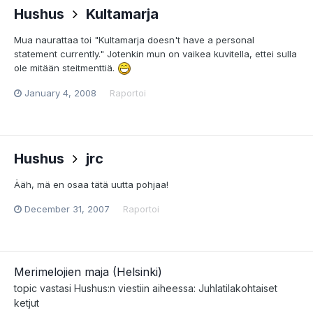
Hushus
Kultamarja
Mua naurattaa toi "Kultamarja doesn't have a personal
statement currently." Jotenkin mun on vaikea kuvitella, ettei sulla
ole mitään steitmenttiä.
January 4, 2008
Raportoi
Hushus
jrc
Ääh, mä en osaa tätä uutta pohjaa!
December 31, 2007
Raportoi
Merimelojien maja (Helsinki)
topic vastasi
Hushus
:n viestiin aiheessa:
Juhlatilakohtaiset
ketjut