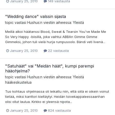
January 25, 2010
149 vastausta
"Wedding dance" valssin sijasta
topic vastasi
Hushus
:n viestiin aiheessa:
Yleistä
Meillä alkoi häätanssi Blood, Sweat & Tearsin You've Made Me
So Very Happy -biisillä, joka vaihtui ABBAn Gimme Gimme
Gimmeksi, johon tuli vielä hurja rumpusoolo. Bändi veti livenä...
January 25, 2010
22 vastausta
"Satuhäät" vai "Meidän häät", kumpi parempi
hääohjelma?
topic vastasi
Hushus
:n viestiin aiheessa:
Yleistä
hääkeskustelua
Tuo kohtaus ohjelmassa oli leikattu niin, että siitä ei oikein voinut
tietää, miksi kanttori kieltäytyi. Heidän toivekappaleessaanhan
olisi ollut laulua. Kirkko ei yleensä nipota...
January 25, 2010
824 vastausta