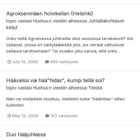
Agroksenmäen holvikellari (Helsinki)
topic vastasi
Hushus
:n viestiin aiheessa:
Juhlatilakohtaiset
ketjut
Onko teillä Agroksessa juhlineilla ollut vessoissa tarvikekorit? Siis
sellaiset, joissa on särkylääkkeitä yms. jos vieraat sattuisivat
sellaisia tarvitsemaan? Tai osaako joku sanoa, että onko...
July 14, 2008
400 vastausta
Häävalssi vai hää"hidas", kumpi teillä soi?
topic vastasi
Hushus
:n viestiin aiheessa:
Yleistä
Näin ne mielipiteet muuttuu, meillekin tulee "häähidas" sitten
kuitenkin.
May 12, 2008
167 vastausta
Duo hääjuhlassa