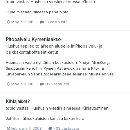
topic vastasi
Hushus
:n viestiin aiheessa:
Yleistä
Ei ole missään nimessä paha hinta.
May 7, 2008
13 vastausta
Pitopalvelu Kymenlaakso
Hushus
replied to aiheen alueelle in
Pitopalvelu- ja
paikkakuntakohtaiset ketjut
Huomasin vasta nyt tämän keskustelun. Yhdyn MinsQ:n ja
Sisupussin kehuihin. Kymen Astiavuokraamo & Pito- ja
juhlapalvelun Sanna todellakin osaa asiansa. Muistelen vesi...
May 7, 2008
113 vastausta
Kihlajaiset?
topic vastasi
Hushus
:n viestiin aiheessa:
Kihlautuminen
Juhlittiin lähisukulaisten kanssa kakun kera.
February 7, 2008
733 vastausta