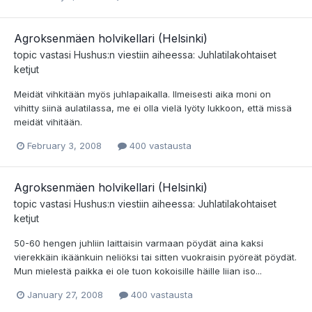
Agroksenmäen holvikellari (Helsinki)
topic vastasi
Hushus
:n viestiin aiheessa:
Juhlatilakohtaiset
ketjut
Meidät vihkitään myös juhlapaikalla. Ilmeisesti aika moni on
vihitty siinä aulatilassa, me ei olla vielä lyöty lukkoon, että missä
meidät vihitään.
February 3, 2008
400 vastausta
Agroksenmäen holvikellari (Helsinki)
topic vastasi
Hushus
:n viestiin aiheessa:
Juhlatilakohtaiset
ketjut
50-60 hengen juhliin laittaisin varmaan pöydät aina kaksi
vierekkäin ikäänkuin neliöksi tai sitten vuokraisin pyöreät pöydät.
Mun mielestä paikka ei ole tuon kokoisille häille liian iso...
January 27, 2008
400 vastausta