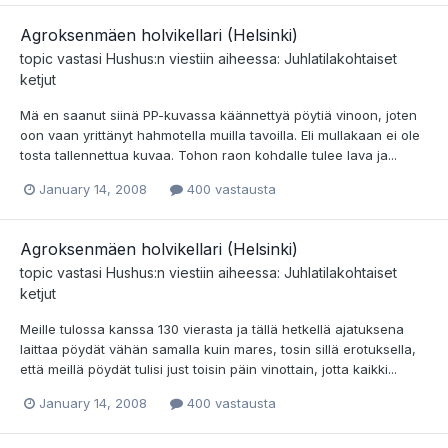
Agroksenmäen holvikellari (Helsinki)
topic vastasi
Hushus
:n viestiin aiheessa:
Juhlatilakohtaiset
ketjut
Mä en saanut siinä PP-kuvassa käännettyä pöytiä vinoon, joten
oon vaan yrittänyt hahmotella muilla tavoilla. Eli mullakaan ei ole
tosta tallennettua kuvaa. Tohon raon kohdalle tulee lava ja...
January 14, 2008
400 vastausta
Agroksenmäen holvikellari (Helsinki)
topic vastasi
Hushus
:n viestiin aiheessa:
Juhlatilakohtaiset
ketjut
Meille tulossa kanssa 130 vierasta ja tällä hetkellä ajatuksena
laittaa pöydät vähän samalla kuin mares, tosin sillä erotuksella,
että meillä pöydät tulisi just toisin päin vinottain, jotta kaikki...
January 14, 2008
400 vastausta