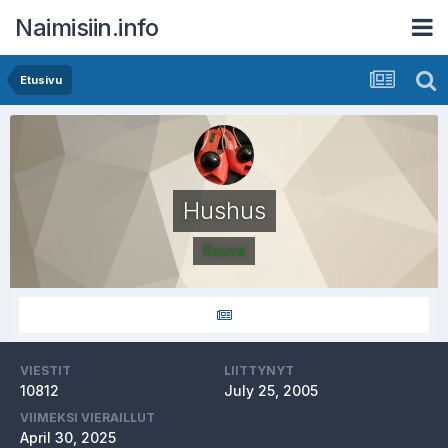
Naimisiin.info
Etusivu
Hushus
Rouva
VIESTIT
LIITTYNYT
10812
July 25, 2005
VIIMEKSI VIERAILLUT
April 30, 2025