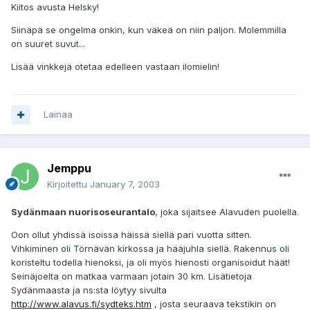
Kiitos avusta Helsky!
Siinäpä se ongelma onkin, kun väkeä on niin paljon. Molemmilla
on suuret suvut...
Lisää vinkkejä otetaa edelleen vastaan ilomielin!
Lainaa
Jemppu
Kirjoitettu
January 7, 2003
Sydänmaan nuorisoseurantalo
, joka sijaitsee Alavuden puolella.
Oon ollut yhdissä isoissa häissä siellä pari vuotta sitten.
Vihkiminen oli Törnävän kirkossa ja hääjuhla siellä. Rakennus oli
koristeltu todella hienoksi, ja oli myös hienosti organisoidut häät!
Seinäjoelta on matkaa varmaan jotain 30 km. Lisätietoja
Sydänmaasta ja ns:sta löytyy sivulta
http://www.alavus.fi/sydteks.htm
, josta seuraava tekstikin on