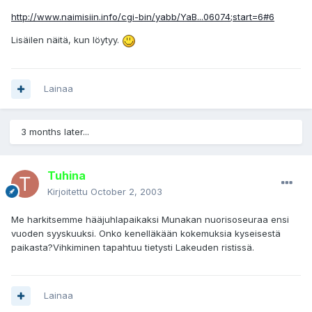
http://www.naimisiin.info/cgi-bin/yabb/YaB...06074;start=6#6
Lisäilen näitä, kun löytyy.
Lainaa
3 months later...
Tuhina
Kirjoitettu
October 2, 2003
Me harkitsemme hääjuhlapaikaksi Munakan nuorisoseuraa ensi
vuoden syyskuuksi. Onko kenelläkään kokemuksia kyseisestä
paikasta?Vihkiminen tapahtuu tietysti Lakeuden ristissä.
Lainaa