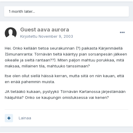
1 month later...
Guest aava aurora
Kirjoitettu
November 9, 2003
Hei. Onko kellään tietoa seurakunnan (?) paikasta Kärjenmäellä
(Simunanranta: Törnävän tieltä kääntyy pian sorsanpesän jälkeen
oikealle ja sieltä rantaan??). Miten paljon mahtuu porukkaa, mitä
maksaa, millainen tila, mahtuuko tanssimaan?
Itse olen ollut siellä häissä kerran, mutta siitä on niin kauan, että
en enää pahemmin muista.
JA tietääkö kukaan, pystyykö Törnävän Kartanossa järjestämään
hääjuhlia? Onko se kaupungin omistuksessa vai kenen?
Lainaa