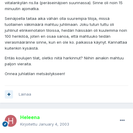
viitalankylän ns.lla (peräseinäjoen suunnassa). Sinne oli noin 15
minuutin ajomatka.
Seinäjoella taitaa aika vähän olla suurempia tiloja, missä
tuollainen väkimäärä mahtuu juhlimaan. Joku tutun tuttu oli
juhlinut elinkeinotalon tiloissa, heidän häissään oli kuulemma noin
100 henkilöä, joten en osaa sanoa, että mahtuuko teidän
vierasmääränne sinne, kun en ole ko. paikassa käynyt. Kannattaa
kuitenkin kysäistä.
Entäs koulujen tilat, oletko niitä harkinnut? Niihin ainakin mahtuu
paljon vieraita.
Onnea juhlatilan metsästykseen!
Lainaa
Heleena
Kirjoitettu
January 4, 2003