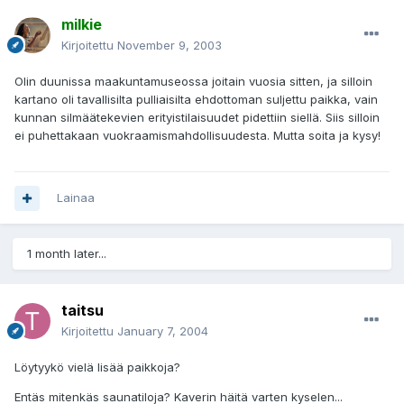
milkie
Kirjoitettu
November 9, 2003
Olin duunissa maakuntamuseossa joitain vuosia sitten, ja silloin
kartano oli tavallisilta pulliaisilta ehdottoman suljettu paikka, vain
kunnan silmäätekevien erityistilaisuudet pidettiin siellä. Siis silloin
ei puhettakaan vuokraamismahdollisuudesta. Mutta soita ja kysy!
Lainaa
1 month later...
taitsu
Kirjoitettu
January 7, 2004
Löytyykö vielä lisää paikkoja?
Entäs mitenkäs saunatiloja? Kaverin häitä varten kyselen...