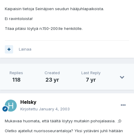
Kaipaisin tietoja Seinäjoen seudun hääjuhlapaikoista.
Ei ravintoloista!
Tilaa pitäisi löytyä n.150-200:lle henkilölle.
Lainaa
Replies
Created
Last Reply
118
23 yr
7 yr
Helsky
Kirjoitettu
January 4, 2003
Mukavaa huomata, että täältä löytyy muitakin pohojalaasia. ;D
Oletko ajatellut nuorisoseurantaloja? Yksi ystäväni juhli häitään