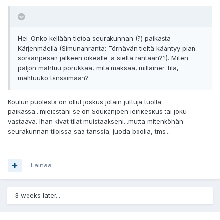
Hei. Onko kellään tietoa seurakunnan (?) paikasta
Kärjenmäellä (Simunanranta: Törnävän tieltä kääntyy pian
sorsanpesän jälkeen oikealle ja sieltä rantaan??). Miten
paljon mahtuu porukkaa, mitä maksaa, millainen tila,
mahtuuko tanssimaan?
Koulun puolesta on ollut joskus jotain juttuja tuolla
paikassa...mielestäni se on Soukanjoen leirikeskus tai joku
vastaava. Ihan kivat tilat muistaakseni...mutta mitenköhän
seurakunnan tiloissa saa tanssia, juoda boolia, tms...
Lainaa
3 weeks later...