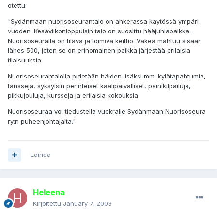
otettu.
"Sydänmaan nuorisoseurantalo on ahkerassa käytössä ympäri
vuoden. Kesäviikonloppuisin talo on suosittu hääjuhlapaikka.
Nuorisoseuralla on tilava ja toimiva keittiö. Väkeä mahtuu sisään
lähes 500, joten se on erinomainen paikka järjestää erilaisia
tilaisuuksia.
Nuorisoseurantalolla pidetään häiden lisäksi mm. kylätapahtumia,
tansseja, syksyisin perinteiset kaalipäivälliset, painikilpailuja,
pikkujouluja, kursseja ja erilaisia kokouksia.
Nuorisoseuraa voi tiedustella vuokralle Sydänmaan Nuorisoseura
ry:n puheenjohtajalta."
Lainaa
Heleena
Kirjoitettu
January 7, 2003