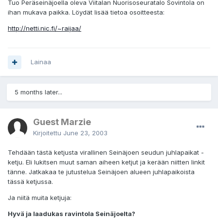
Tuo Peräseinäjoella oleva Viitalan Nuorisoseuratalo Sovintola on
ihan mukava paikka. Löydät lisää tietoa osoitteesta:
http://netti.nic.fi/~raijaa/
Lainaa
5 months later...
Guest Marzie
Kirjoitettu
June 23, 2003
Tehdään tästä ketjusta virallinen Seinäjoen seudun juhlapaikat -
ketju. Eli lukitsen muut saman aiheen ketjut ja kerään niitten linkit
tänne. Jatkakaa te jutustelua Seinäjoen alueen juhlapaikoista
tässä ketjussa.
Ja niitä muita ketjuja:
Hyvä ja laadukas ravintola Seinäjoelta?