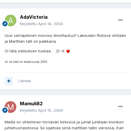
AdaVictoria
Kirjoitettu
April 14, 2004
Uusi seinäjokinen morssio ilimottautuu!! Lakeuden Ristissä vihitään
ja Marttilan talli on paikkana.
Oi tätä odotuksen tuskaa.. ;D:-X
nii ne häät on kesäkuussa 2005.
Lainaa
Mamuli82
Kirjoitettu
April 15, 2004
Meillä on vihkiminen törnävän kirkossa ja juhlat juhlitaan kivirikon
juhlahuoneistossa. Se sijaitsee siinä marttilan tallin vieressä, ihan