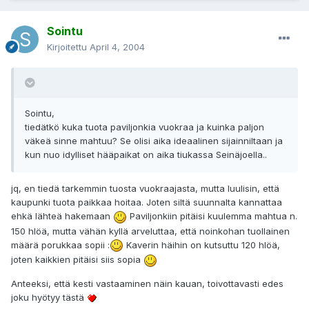
Sointu
Kirjoitettu
April 4, 2004
Sointu,
tiedätkö kuka tuota paviljonkia vuokraa ja kuinka paljon
väkeä sinne mahtuu? Se olisi aika ideaalinen sijainniltaan ja
kun nuo idylliset hääpaikat on aika tiukassa Seinäjoella..
jq, en tiedä tarkemmin tuosta vuokraajasta, mutta luulisin, että
kaupunki tuota paikkaa hoitaa. Joten siltä suunnalta kannattaa
ehkä lähteä hakemaan
Paviljonkiin pitäisi kuulemma mahtua n.
150 hlöä, mutta vähän kyllä arveluttaa, että noinkohan tuollainen
määrä porukkaa sopii :
Kaverin häihin on kutsuttu 120 hlöä,
joten kaikkien pitäisi siis sopia
Anteeksi, että kesti vastaaminen näin kauan, toivottavasti edes
joku hyötyy tästä