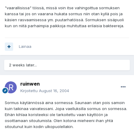
"vaarallisissa" töissä, missä voin itse vahingoittua sormuksen
kanssa tai jos on vaarana hukata sormus niin otan kyllä pois ja
käsien rasvaamisessa ym. puutarhatöissä. Sormuksen sisäpuoli
kun on niitä parhaimpia paikkoja muhituttaa erilaisia bakteereja.
Lainaa
2 weeks later...
ruinwen
Kirjoitettu
August 16, 2004
Sormus käytännössä aina sormessa. Saunaan otan pois samoin
kuin taikinaa vaivatessani. Jopa vaelluksilla sormus on sormessa.
Eihän kihlaa koristeeksi ole tarkoitettu vaan käyttöön ja
osoittamaan sitoutumista. Olen kotona mieheeni ihan yhtä
sitoutunut kuin kodin ulkopuolellakin.