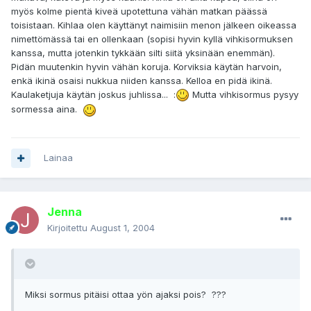
myös kolme pientä kiveä upotettuna vähän matkan päässä
toisistaan. Kihlaa olen käyttänyt naimisiin menon jälkeen oikeassa
nimettömässä tai en ollenkaan (sopisi hyvin kyllä vihkisormuksen
kanssa, mutta jotenkin tykkään silti siitä yksinään enemmän).
Pidän muutenkin hyvin vähän koruja. Korviksia käytän harvoin,
enkä ikinä osaisi nukkua niiden kanssa. Kelloa en pidä ikinä.
Kaulaketjuja käytän joskus juhlissa... :
Mutta vihkisormus pysyy
sormessa aina.
Lainaa
Jenna
Kirjoitettu
August 1, 2004
Miksi sormus pitäisi ottaa yön ajaksi pois? ???