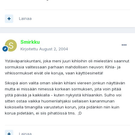
Lainaa
Smirkku
Kirjoitettu
August 2, 2004
Ystäväpariskuntani, joka meni juuri kihloihin oli mielestäni saannut
sormuksia valitessaan parhaan mahdollisen neuvon: Kihla- ja
vihkisormukset eivät ole koruja, vaan käyttöesineitä!
Siksipä aion valita oman sileän kihlani viereen jonkun näyttävän
mutta ei missään nimessä korkean sormuksen, jota voin pitää
yötä päivää ja kaikkialla - kuten nykyistä kihlaanikin. Sulho voi
sitten ostaa vaikka huomenlahjaksi sellaisen kananmunan
kokoisella timangilla varustetun korun, jota pidänkin niin kuin
korua pidetään, ei siis pihatöissä tms. ;D
Lainaa