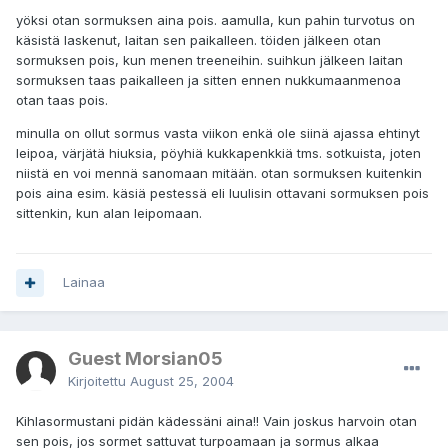
yöksi otan sormuksen aina pois. aamulla, kun pahin turvotus on
käsistä laskenut, laitan sen paikalleen. töiden jälkeen otan
sormuksen pois, kun menen treeneihin. suihkun jälkeen laitan
sormuksen taas paikalleen ja sitten ennen nukkumaanmenoa
otan taas pois.
minulla on ollut sormus vasta viikon enkä ole siinä ajassa ehtinyt
leipoa, värjätä hiuksia, pöyhiä kukkapenkkiä tms. sotkuista, joten
niistä en voi mennä sanomaan mitään. otan sormuksen kuitenkin
pois aina esim. käsiä pestessä eli luulisin ottavani sormuksen pois
sittenkin, kun alan leipomaan.
Lainaa
Guest Morsian05
Kirjoitettu
August 25, 2004
Kihlasormustani pidän kädessäni aina!! Vain joskus harvoin otan
sen pois, jos sormet sattuvat turpoamaan ja sormus alkaa