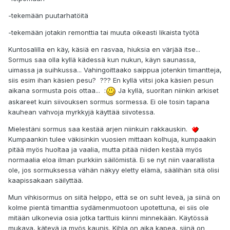
-tekemään puutarhatöitä
-tekemään jotakin remonttia tai muuta oikeasti likaista työtä
Kuntosalilla en käy, käsiä en rasvaa, hiuksia en värjää itse...
Sormus saa olla kyllä kädessä kun nukun, käyn saunassa,
uimassa ja suihkussa... Vahingoittaako saippua jotenkin timantteja,
siis esim ihan käsien pesu? ??? En kyllä viitsi joka käsien pesun
aikana sormusta pois ottaa... :
Ja kyllä, suoritan niinkin arkiset
askareet kuin siivouksen sormus sormessa. Ei ole tosin tapana
kauhean vahvoja myrkkyjä käyttää siivotessa.
Mielestäni sormus saa kestää arjen niinkuin rakkauskin.
Kumpaankin tulee väkisinkin vuosien mittaan kolhuja, kumpaakin
pitää myös huoltaa ja vaalia, mutta pitää niiden kestää myös
normaalia eloa ilman purkkiin säilömistä. Ei se nyt niin vaarallista
ole, jos sormuksessa vähän näkyy eletty elämä, säälihän sitä olisi
kaapissakaan säilyttää.
Mun vihkisormus on siitä helppo, että se on suht leveä, ja siinä on
kolme pientä timanttia sydämenmuotoon upotettuna, ei siis ole
mitään ulkonevia osia jotka tarttuis kiinni minnekään. Käytössä
mukava, kätevä ja myös kaunis. Kihla on aika kapea, siinä on