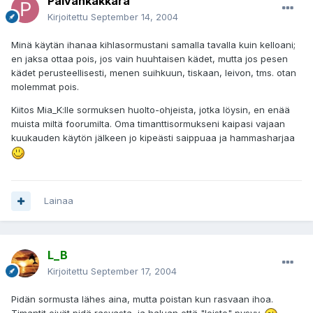
Päivänkakkara
Kirjoitettu
September 14, 2004
Minä käytän ihanaa kihlasormustani samalla tavalla kuin kelloani;
en jaksa ottaa pois, jos vain huuhtaisen kädet, mutta jos pesen
kädet perusteellisesti, menen suihkuun, tiskaan, leivon, tms. otan
molemmat pois.
Kiitos Mia_K:lle sormuksen huolto-ohjeista, jotka löysin, en enää
muista miltä foorumilta. Oma timanttisormukseni kaipasi vajaan
kuukauden käytön jälkeen jo kipeästi saippuaa ja hammasharjaa
Lainaa
L_B
Kirjoitettu
September 17, 2004
Pidän sormusta lähes aina, mutta poistan kun rasvaan ihoa.