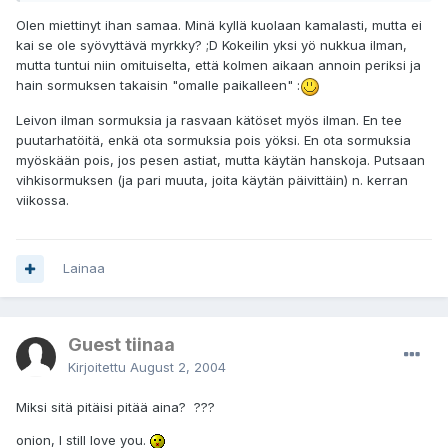
Olen miettinyt ihan samaa. Minä kyllä kuolaan kamalasti, mutta ei
kai se ole syövyttävä myrkky? ;D Kokeilin yksi yö nukkua ilman,
mutta tuntui niin omituiselta, että kolmen aikaan annoin periksi ja
hain sormuksen takaisin "omalle paikalleen" :
Leivon ilman sormuksia ja rasvaan kätöset myös ilman. En tee
puutarhatöitä, enkä ota sormuksia pois yöksi. En ota sormuksia
myöskään pois, jos pesen astiat, mutta käytän hanskoja. Putsaan
vihkisormuksen (ja pari muuta, joita käytän päivittäin) n. kerran
viikossa.
Lainaa
Guest tiinaa
Kirjoitettu
August 2, 2004
Miksi sitä pitäisi pitää aina? ???
onion, I still love you.