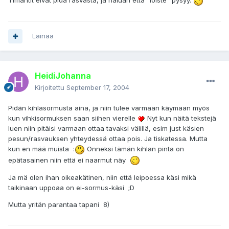
Timantit eivät pidä rasvasta, ja haluan että "loiste" pysyy.
Lainaa
HeidiJohanna
Kirjoitettu
September 17, 2004
Pidän kihlasormusta aina, ja niin tulee varmaan käymaan myös
kun vihkisormuksen saan siihen vierelle
Nyt kun näitä tekstejä
luen niin pitäisi varmaan ottaa tavaksi välillä, esim just käsien
pesun/rasvauksen yhteydessä ottaa pois. Ja tiskatessa. Mutta
kun en mää muista :
Onneksi tämän kihlan pinta on
epätasainen niin että ei naarmut näy
Ja mä olen ihan oikeakätinen, niin että leipoessa käsi mikä
taikinaan uppoaa on ei-sormus-käsi ;D
Mutta yritän parantaa tapani 8)