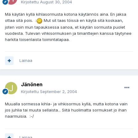
Kirjoitettu
August 30, 2004
Mä käytän kyllä kihlasormusta kotona käytännös aina. En jaksa
ottaa sitä pois. :
Mut sit taas töissä en käytä sitä koskaan,
joten voin mun tapauksessa sanoa, et käytän sormusta puolet
vuodesta. Tulevan vihkisormuksen ja timanttejen kanssa täytynee
harkita toisenlaista toimintatapaa.
Lainaa
Jänönen
Kirjoitettu
September 2, 2004
Muualla sormessa kihla- ja vihkisormus kyllä, mutta kotona vain
jos juhlia tai muuta sellaista... Siitä huolimatta sormukset jo ihan
naarmuisia. :-/
Lainaa