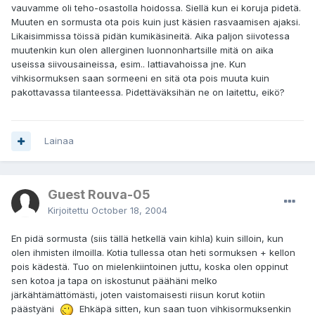
vauvamme oli teho-osastolla hoidossa. Siellä kun ei koruja pidetä.
Muuten en sormusta ota pois kuin just käsien rasvaamisen ajaksi.
Likaisimmissa töissä pidän kumikäsineitä. Aika paljon siivotessa
muutenkin kun olen allerginen luonnonhartsille mitä on aika
useissa siivousaineissa, esim.. lattiavahoissa jne. Kun
vihkisormuksen saan sormeeni en sitä ota pois muuta kuin
pakottavassa tilanteessa. Pidettäväksihän ne on laitettu, eikö?
Lainaa
Guest Rouva-05
Kirjoitettu
October 18, 2004
En pidä sormusta (siis tällä hetkellä vain kihla) kuin silloin, kun
olen ihmisten ilmoilla. Kotia tullessa otan heti sormuksen + kellon
pois kädestä. Tuo on mielenkiintoinen juttu, koska olen oppinut
sen kotoa ja tapa on iskostunut päähäni melko
järkähtämättömästi, joten vaistomaisesti riisun korut kotiin
päästyäni
Ehkäpä sitten, kun saan tuon vihkisormuksenkin