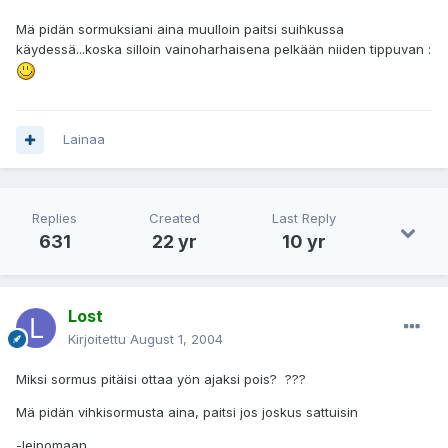
Mä pidän sormuksiani aina muulloin paitsi suihkussa
käydessä...koska silloin vainoharhaisena pelkään niiden tippuvan :
Lainaa
Replies
Created
Last Reply
631
22 yr
10 yr
Lost
Kirjoitettu
August 1, 2004
Miksi sormus pitäisi ottaa yön ajaksi pois? ???
Mä pidän vihkisormusta aina, paitsi jos joskus sattuisin
-leipomaan