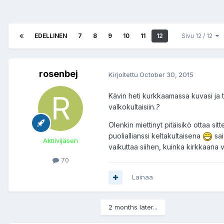
EDELLINEN
7
8
9
10
11
12
Sivu 12 / 12
rosenbej
Kirjoitettu
October 30, 2015
Kävin heti kurkkaamassa kuvasi ja t
valkokultaisiin..?
Olenkin miettinyt pitäisikö ottaa sit
puoliallianssi keltakultaisena
sai
Aktiivijäsen
vaikuttaa siihen, kuinka kirkkaana 
70
Lainaa
2 months later...