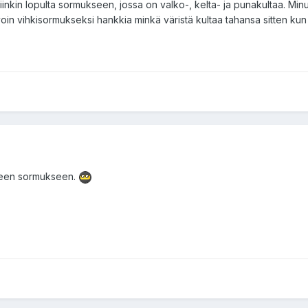
tiinkin lopulta sormukseen, jossa on valko-, kelta- ja punakultaa. Minus
 voin vihkisormukseksi hankkia minkä väristä kultaa tahansa sitten kun
iseen sormukseen.