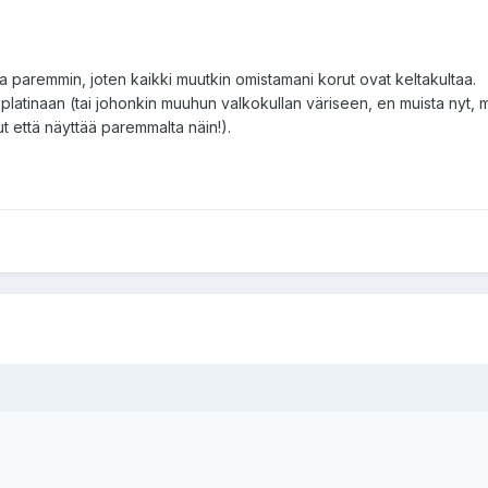
ulta paremmin, joten kaikki muutkin omistamani korut ovat keltakultaa.
u platinaan (tai johonkin muuhun valkokullan väriseen, en muista nyt, 
t että näyttää paremmalta näin!).