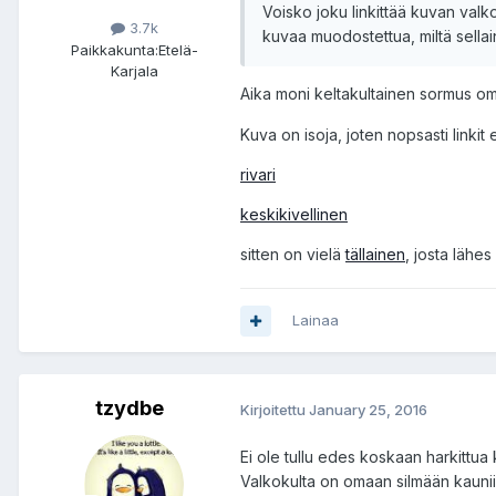
Voisko joku linkittää kuvan valk
3.7k
kuvaa muodostettua, miltä sellai
Paikkakunta:
Etelä-
Karjala
Aika moni keltakultainen sormus o
Kuva on isoja, joten nopsasti linkit
rivari
keskikivellinen
sitten on vielä
tällainen
, josta lähe
Lainaa
tzydbe
Kirjoitettu
January 25, 2016
Ei ole tullu edes koskaan harkittua
Valkokulta on omaan silmään kauni