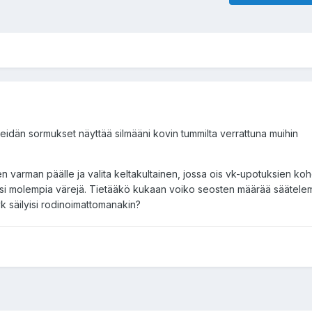
eidän sormukset näyttää silmääni kovin tummilta verrattuna muihin
ten varman päälle ja valita keltakultainen, jossa ois vk-upotuksien koh
si molempia värejä. Tietääkö kukaan voiko seosten määrää säätelem
vk säilyisi rodinoimattomanakin?