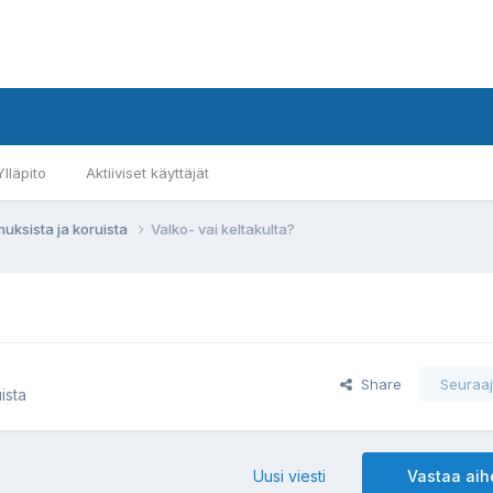
Ylläpito
Aktiiviset käyttäjät
muksista ja koruista
Valko- vai keltakulta?
Share
Seuraaj
ista
Uusi viesti
Vastaa ai