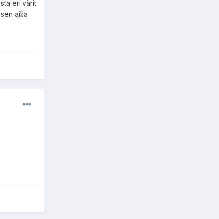
ta eri värit
 sen aika