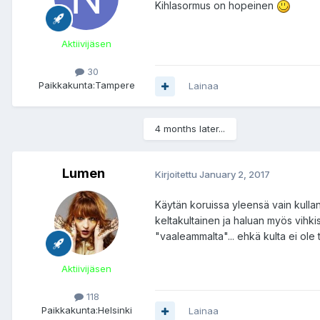
Kihlasormus on hopeinen
Aktiivijäsen
30
Paikkakunta:
Tampere
Lainaa
4 months later...
Lumen
Kirjoitettu
January 2, 2017
Käytän koruissa yleensä vain kulla
keltakultainen ja haluan myös vihki
"vaaleammalta"... ehkä kulta ei ole
Aktiivijäsen
118
Paikkakunta:
Helsinki
Lainaa