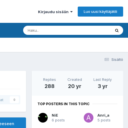
Luo uusi käyttäjätili
Kirjaudu sisään
Sisältö
Replies
Created
Last Reply
288
20 yr
3 yr
at
0
TOP POSTERS IN THIS TOPIC
NiE
Anri_a
6 posts
5 posts
heeseen