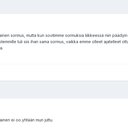
tainen sormus, mutta kun sovitimme sormuksia liikkeessä niin päädyin
lemmille tuli siis ihan sama sormus, vaikka emme olleet ajatelleet o
a.
ainen ei oo yhtään mun juttu.