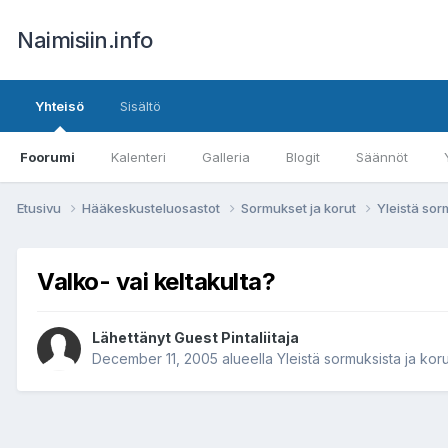
Naimisiin.info
Yhteisö
Sisältö
Foorumi
Kalenteri
Galleria
Blogit
Säännöt
Etusivu
Hääkeskusteluosastot
Sormukset ja korut
Yleistä sor
Valko- vai keltakulta?
Lähettänyt Guest Pintaliitaja
December 11, 2005
alueella
Yleistä sormuksista ja koru