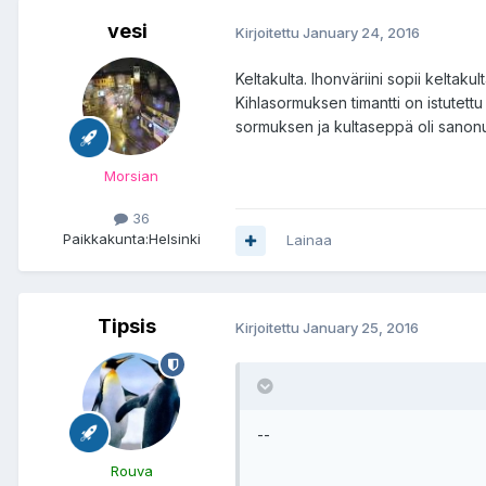
vesi
Kirjoitettu
January 24, 2016
Keltakulta. Ihonväriini sopii keltak
Kihlasormuksen timantti on istutett
sormuksen ja kultaseppä oli sanonu
Morsian
36
Paikkakunta:
Helsinki
Lainaa
Tipsis
Kirjoitettu
January 25, 2016
--
Rouva