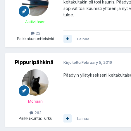
keltakultakin oli tosi kaunis. Päädyt
sopivat tosi kauniisti yhteen ja nyt
tulee.
Aktiivijäsen
22
Paikkakunta:
Helsinki
Lainaa
Pippuripähkinä
Kirjoitettu
February 5, 2016
Päädyin yllätyksekseni keltakulta
Morsian
262
Paikkakunta:
Turku
Lainaa