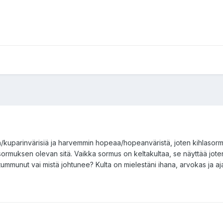
n/kuparinvärisiä ja harvemmin hopeaa/hopeanväristä, joten kihlasor
sormuksen olevan sitä. Vaikka sormus on keltakultaa, se näyttää jote
 tummunut vai mistä johtunee? Kulta on mielestäni ihana, arvokas ja aj