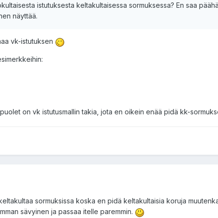
okultaisesta istutuksesta keltakultaisessa sormuksessa? En saa päähä
nen näyttää.
maa vk-istutuksen
 esimerkkeihin:
s puolet on vk istutusmallin takia, jota en oikein enää pidä kk-sormuk
 keltakultaa sormuksissa koska en pidä keltakultaisia koruja muutenk
imman sävyinen ja passaa itelle paremmin.