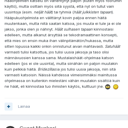
Hääohjelmien katselu on vähentynyt paljon (kuten myös foorumin
käyttö), mutta osittain myös siitä syystä, että nyt on tullut vain
uusintoja (esim.
neljät häät
) tai tyhmiä (
häät julkkisten tapaan
).
Hääpukuohjelmista en välittänyt kovin paljoa ennen häitä
muutenkaan, mutta niitä saatan katsoa, jos muuta ei tule ja ei ole
jakso, jonka olen jo nähnyt.
Häät sulhasen tapaan
kiinnostaisi
edelleen, mutta alkanut ärsyttää se tekodramaattinen konsepti,
että mies on ensin muka ihan välinpitämätön/hukassa, mutta
sitten lopussa kaikki onkin onnistunut aivan mahtavasti.
Satuhäät
varmasti tulisi katsottua, jos tulisi uusia jaksoja ja taso olisi
männävuosien kanssa sama. Mustalaishäät-ohjelmaa katson
edelleen (jos ei ole uusinta), mutta siinähän on paljon muutakin
kuin pelkkiä häitä.
Bridezillas
:ia jos tulisi uusia jaksoja, niin sitä
varmasti katsoisin. Näissä kahdessa viimeisimmäksi mainitussa
ohjelmassa on kuitenkin mielestäni vähän muutakin sisältöä kuin
ne häät, eli kiinnostaa tuo ihmisten käytös, kulttuuri jne.
Lainaa