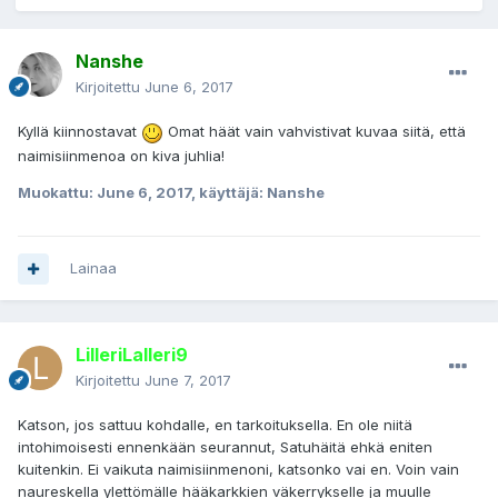
Nanshe
Kirjoitettu
June 6, 2017
Kyllä kiinnostavat
Omat häät vain vahvistivat kuvaa siitä, että
naimisiinmenoa on kiva juhlia!
Muokattu:
June 6, 2017
, käyttäjä: Nanshe
Lainaa
LilleriLalleri9
Kirjoitettu
June 7, 2017
Katson, jos sattuu kohdalle, en tarkoituksella. En ole niitä
intohimoisesti ennenkään seurannut, Satuhäitä ehkä eniten
kuitenkin. Ei vaikuta naimisiinmenoni, katsonko vai en. Voin vain
naureskella ylettömälle hääkarkkien väkerrykselle ja muulle