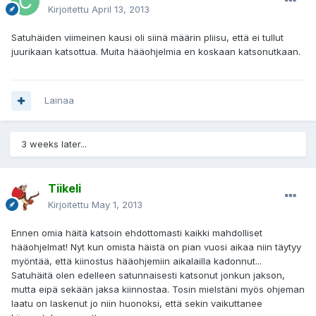
Kirjoitettu
April 13, 2013
Satuhäiden viimeinen kausi oli siinä määrin pliisu, että ei tullut
juurikaan katsottua. Muita hääohjelmia en koskaan katsonutkaan.
Lainaa
3 weeks later...
Tiikeli
Kirjoitettu
May 1, 2013
Ennen omia häitä katsoin ehdottomasti kaikki mahdolliset
hääohjelmat! Nyt kun omista häistä on pian vuosi aikaa niin täytyy
myöntää, että kiinostus hääohjemiin aikalailla kadonnut...
Satuhäitä olen edelleen satunnaisesti katsonut jonkun jakson,
mutta eipä sekään jaksa kiinnostaa. Tosin mielstäni myös ohjeman
laatu on laskenut jo niin huonoksi, että sekin vaikuttanee