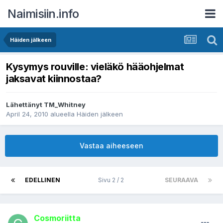
Naimisiin.info
Häiden jälkeen
Kysymys rouville: vieläkö hääohjelmat
jaksavat kiinnostaa?
Lähettänyt
TM_Whitney
April 24, 2010
alueella
Häiden jälkeen
Vastaa aiheeseen
EDELLINEN
Sivu 2 / 2
SEURAAVA
Cosmoriitta