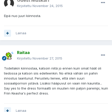
Guest Muskari
Kirjoitettu
November 24, 2015
Eipä nuo juuri kiinnosta.
Lainaa
Raitaa
Kirjoitettu
November 27, 2015
Todellakin kiinnostaa, katsoin niitä jo ennen kuin omat häät oli
tiedossa ja katson siis edelleenkin. No ehkä vähän on pahin
innostus laantunut. Perustelu lienee, että olen suuri
sosiaalipornon ystävä. Lisäksi hääpuvut on vaan niin kauniita...
Say yes to the dress formaatti on muuten niin paljon parempi, kuin
Friin Keasha's perfect dress.
Lainaa