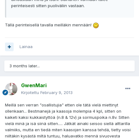
perinteisesti sitten puoliväliin vastaan.
Tällä perinteisellä tavalla meilläkin mennään!
Lainaa
3 months later...
GwenMari
Kirjoitettu
February 9, 2013
Meillä sen verran "osallistujia" etten ole tätä vielä miettinyt
ollenkaan... Bestmanejä ja kaasoja molempia 4 kpl, sitten on
kaiketi kaksi kukkaistyttöä (n.8 & 12v) ja sormuspoika n.8v. Sitten
vielä minä ja isä siinä sitten..... Jätkät ainaki seisoo siellä alttarilla
valmiiks, mutta en tiedä miten kaasojen kanssa tehdä, tietty voisi
niiltäkin kysästä miltä tuntuu, haluavatko mennä sivuovesta