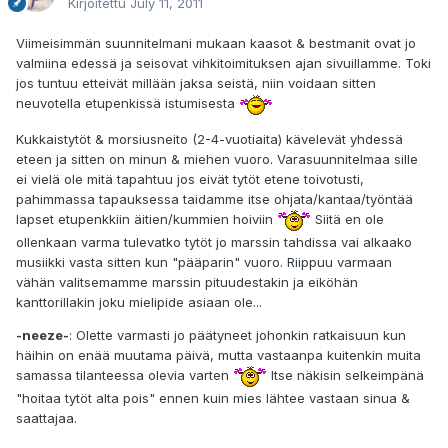
Kirjoitettu
July 11, 2011
Viimeisimmän suunnitelmani mukaan kaasot & bestmanit ovat jo
valmiina edessä ja seisovat vihkitoimituksen ajan sivuillamme. Toki
jos tuntuu etteivät millään jaksa seistä, niin voidaan sitten
neuvotella etupenkissä istumisesta
Kukkaistytöt & morsiusneito (2-4-vuotiaita) kävelevät yhdessä
eteen ja sitten on minun & miehen vuoro. Varasuunnitelmaa sille
ei vielä ole mitä tapahtuu jos eivät tytöt etene toivotusti,
pahimmassa tapauksessa taidamme itse ohjata/kantaa/työntää
lapset etupenkkiin äitien/kummien hoiviin
Siitä en ole
ollenkaan varma tulevatko tytöt jo marssin tahdissa vai alkaako
musiikki vasta sitten kun "pääparin" vuoro. Riippuu varmaan
vähän valitsemamme marssin pituudestakin ja eiköhän
kanttorillakin joku mielipide asiaan ole...
-neeze-
: Olette varmasti jo päätyneet johonkin ratkaisuun kun
häihin on enää muutama päivä, mutta vastaanpa kuitenkin muita
samassa tilanteessa olevia varten
Itse näkisin selkeimpänä
"hoitaa tytöt alta pois" ennen kuin mies lähtee vastaan sinua &
saattajaa.