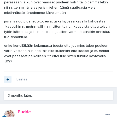
perässään ja kun ovat päässet puoleen väliin tai pidemmällekin
niin sitten minä ja veljeni/ miehen (tämä saattoasia vielä
mietinnässä) lähedemme kävelemään.
jos siis nuo pidenet tytöt eivät uskalla/osaa kävellä kahdestaan
(kaasoihin n. metrin välli) niin sitten toinen kaasoista ottaa toisen
tytön käteensä ja toinen toisen ja siten varmasti ainakin onnistuu
tuo sisääntulo.
onko kenelläkään kokemusta tuosta että jos mies tulee puoleen
väliin vastaan niin odottaisinko kuitenkin että kaasot ja m. neidot
ovat päässeet paikoilleen..?? ettei tule sitten tunkua käytävällä...
(!!??)
Lainaa
3 months later...
Pudde