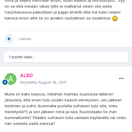
minä ja veljeni mennään ensin, sitten kaasot ja morsiustytöt... syy
on se että meidän vilkas tyttö ei malttanut oikein olla siellä
harjoituksessa paikoillaan ja pappi ehdotti että mä tulen veljeni
kanssa ensin että se on ainakin rauhallinen se sisääntulo
Lainaa
1 month later...
ALBD
Kirjoitettu
August 18, 2011
Mulla on kaks kaasoa, miltähän mahtais kuulostaa tällänen
järjestely, että ensin tulis sisään kaasot vieretysten, sen jälkeen
bestman ja sulho (kummalla puolella sulhasen tulis olla, onko
merkitystä?!) ja sen jälkeen minä ja iskä. Kuulostaako toi ihan
kummalliselta? Pitääkö sulhasen tulla vastaan käytävällä vai voiko
hän odotella siellä edessä?