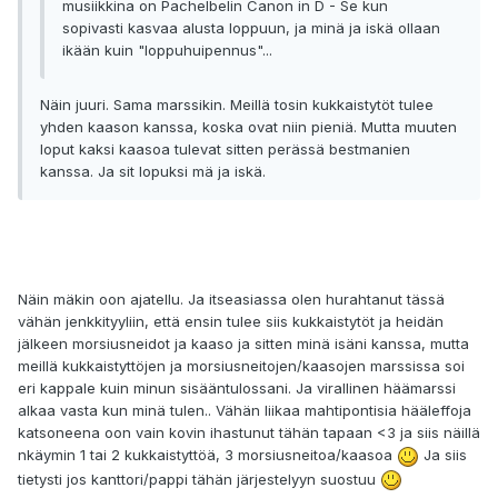
musiikkina on Pachelbelin Canon in D - Se kun
sopivasti kasvaa alusta loppuun, ja minä ja iskä ollaan
ikään kuin "loppuhuipennus"...
Näin juuri. Sama marssikin. Meillä tosin kukkaistytöt tulee
yhden kaason kanssa, koska ovat niin pieniä. Mutta muuten
loput kaksi kaasoa tulevat sitten perässä bestmanien
kanssa. Ja sit lopuksi mä ja iskä.
Näin mäkin oon ajatellu. Ja itseasiassa olen hurahtanut tässä
vähän jenkkityyliin, että ensin tulee siis kukkaistytöt ja heidän
jälkeen morsiusneidot ja kaaso ja sitten minä isäni kanssa, mutta
meillä kukkaistyttöjen ja morsiusneitojen/kaasojen marssissa soi
eri kappale kuin minun sisääntulossani. Ja virallinen häämarssi
alkaa vasta kun minä tulen.. Vähän liikaa mahtipontisia hääleffoja
katsoneena oon vain kovin ihastunut tähän tapaan <3 ja siis näillä
nkäymin 1 tai 2 kukkaistyttöä, 3 morsiusneitoa/kaasoa
Ja siis
tietysti jos kanttori/pappi tähän järjestelyyn suostuu