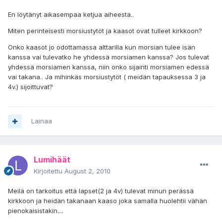
En löytänyt aikasempaa ketjua aiheesta..
Miten perinteisesti morsiustytöt ja kaasot ovat tulleet kirkkoon?
Onko kaasot jo odottamassa alttarilla kun morsian tulee isän
kanssa vai tulevatko he yhdessä morsiamen kanssa? Jos tulevat
yhdessä morsiamen kanssa, niin onko sijainti morsiamen edessä
vai takana.. Ja mihinkäs morsiustytöt ( meidän tapauksessa 3 ja
4v.) sijoittuvat?
Lainaa
Lumihäät
Kirjoitettu
August 2, 2010
Meilä on tarkoitus että lapset(2 ja 4v) tulevat minun perässä
kirkkoon ja heidän takanaan kaaso joka samalla huolehtii vähän
pienokaisistakin....