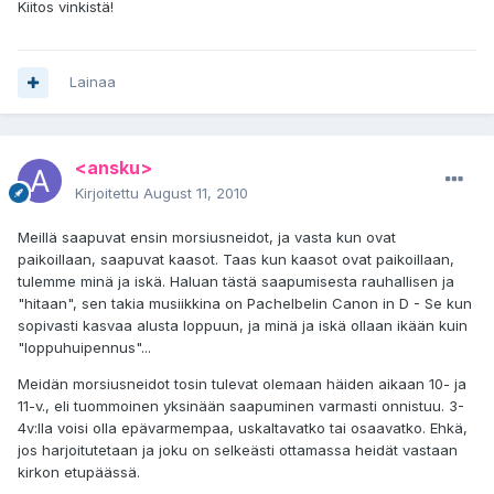
Kiitos vinkistä!
Lainaa
<ansku>
Kirjoitettu
August 11, 2010
Meillä saapuvat ensin morsiusneidot, ja vasta kun ovat
paikoillaan, saapuvat kaasot. Taas kun kaasot ovat paikoillaan,
tulemme minä ja iskä. Haluan tästä saapumisesta rauhallisen ja
"hitaan", sen takia musiikkina on Pachelbelin Canon in D - Se kun
sopivasti kasvaa alusta loppuun, ja minä ja iskä ollaan ikään kuin
"loppuhuipennus"...
Meidän morsiusneidot tosin tulevat olemaan häiden aikaan 10- ja
11-v., eli tuommoinen yksinään saapuminen varmasti onnistuu. 3-
4v:lla voisi olla epävarmempaa, uskaltavatko tai osaavatko. Ehkä,
jos harjoitutetaan ja joku on selkeästi ottamassa heidät vastaan
kirkon etupäässä.