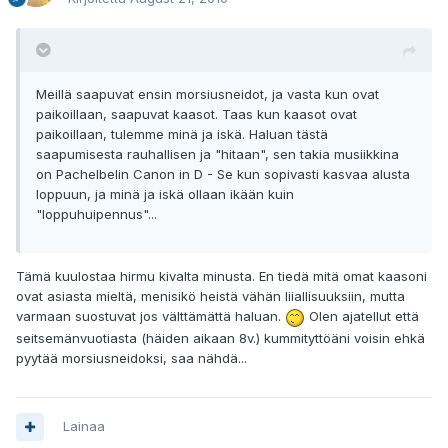
Meillä saapuvat ensin morsiusneidot, ja vasta kun ovat
paikoillaan, saapuvat kaasot. Taas kun kaasot ovat
paikoillaan, tulemme minä ja iskä. Haluan tästä
saapumisesta rauhallisen ja "hitaan", sen takia musiikkina
on Pachelbelin Canon in D - Se kun sopivasti kasvaa alusta
loppuun, ja minä ja iskä ollaan ikään kuin
"loppuhuipennus"...
Tämä kuulostaa hirmu kivalta minusta. En tiedä mitä omat kaasoni
ovat asiasta mieltä, menisikö heistä vähän liiallisuuksiin, mutta
varmaan suostuvat jos välttämättä haluan.
Olen ajatellut että
seitsemänvuotiasta (häiden aikaan 8v.) kummityttöäni voisin ehkä
pyytää morsiusneidoksi, saa nähdä...
Lainaa