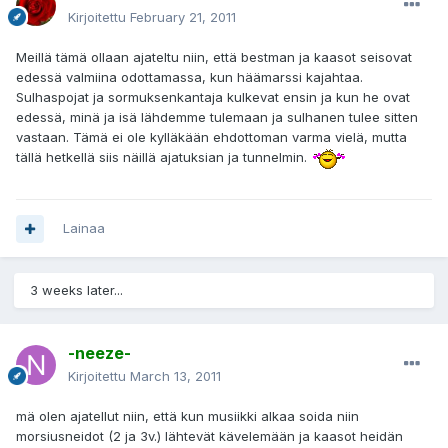
Kirjoitettu
February 21, 2011
Meillä tämä ollaan ajateltu niin, että bestman ja kaasot seisovat
edessä valmiina odottamassa, kun häämarssi kajahtaa.
Sulhaspojat ja sormuksenkantaja kulkevat ensin ja kun he ovat
edessä, minä ja isä lähdemme tulemaan ja sulhanen tulee sitten
vastaan. Tämä ei ole kylläkään ehdottoman varma vielä, mutta
tällä hetkellä siis näillä ajatuksian ja tunnelmin.
Lainaa
3 weeks later...
-neeze-
Kirjoitettu
March 13, 2011
mä olen ajatellut niin, että kun musiikki alkaa soida niin
morsiusneidot (2 ja 3v.) lähtevät kävelemään ja kaasot heidän