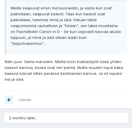
Meillä saapuvat ensin morsiusneidot, ja vasta kun ovat
paikoillaan, saapuvat kaasot. Taas kun kaasot ovat
paikoillaan, tulemme minä ja iskä. Haluan tästä
saapumisesta rauhallisen ja "hitaan", sen takia musiikkina
on Pachelbelin Canon in D - Se kun sopivasti kasvaa alusta
loppuun, ja minä ja iskä ollaan ikään kuin
"loppuhuipennus"...
Näin juuri. Sama marssikin. Meillä tosin kukkaistytöt tulee yhden
kaason kanssa, koska ovat niin pieniä. Mutta muuten loput kaksi
kaasoa tulevat sitten perässä bestmanien kanssa. Ja sit lopuksi
mä ja iskä.
Lainaa
2 months later...