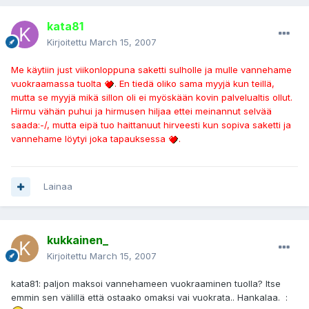
kata81
Kirjoitettu
March 15, 2007
Me käytiin just viikonloppuna saketti sulholle ja mulle vannehame
vuokraamassa tuolta
. En tiedä oliko sama myyjä kun teillä,
mutta se myyjä mikä sillon oli ei myöskään kovin palvelualtis ollut.
Hirmu vähän puhui ja hirmusen hiljaa ettei meinannut selvää
saada:-/, mutta eipä tuo haittanuut hirveesti kun sopiva saketti ja
vannehame löytyi joka tapauksessa
.
Lainaa
kukkainen_
Kirjoitettu
March 15, 2007
kata81: paljon maksoi vannehameen vuokraaminen tuolla? Itse
emmin sen välillä että ostaako omaksi vai vuokrata.. Hankalaa. :