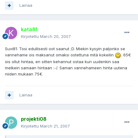
Lainaa
kata81
Kirjoitettu
March 20, 2007
Suvi81: Tosi edullisesti oot saanut ;D. Miekin kysyin paljonko se
vannehame ois maksanut omaksi ostettuna mitä kokeilin
. 65€
ois ollut hintaa, en sitten kehannut ostaa kun uudenkin saa
melkein samaan hintaan :-/. Saman vannehameen hinta uutena
niiden mukaan 75€.
Lainaa
projekti08
Kirjoitettu
March 21, 2007