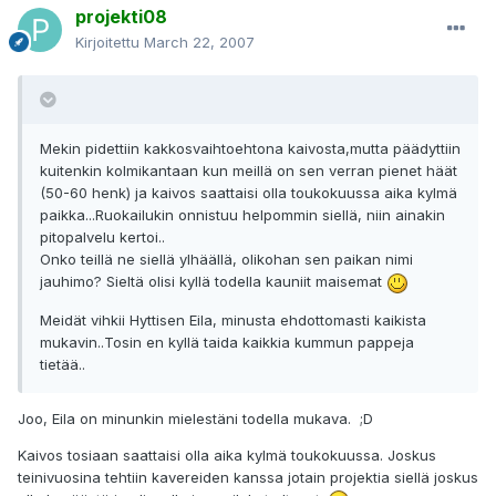
projekti08
Kirjoitettu
March 22, 2007
Mekin pidettiin kakkosvaihtoehtona kaivosta,mutta päädyttiin
kuitenkin kolmikantaan kun meillä on sen verran pienet häät
(50-60 henk) ja kaivos saattaisi olla toukokuussa aika kylmä
paikka...Ruokailukin onnistuu helpommin siellä, niin ainakin
pitopalvelu kertoi..
Onko teillä ne siellä ylhäällä, olikohan sen paikan nimi
jauhimo? Sieltä olisi kyllä todella kauniit maisemat
Meidät vihkii Hyttisen Eila, minusta ehdottomasti kaikista
mukavin..Tosin en kyllä taida kaikkia kummun pappeja
tietää..
Joo, Eila on minunkin mielestäni todella mukava. ;D
Kaivos tosiaan saattaisi olla aika kylmä toukokuussa. Joskus
teinivuosina tehtiin kavereiden kanssa jotain projektia siellä joskus