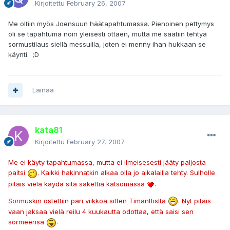
Kirjoitettu
February 26, 2007
Me oltiin myös Joensuun häätapahtumassa. Pienoinen pettymys
oli se tapahtuma noin yleisesti ottaen, mutta me saatiin tehtyä
sormustilaus siellä messuilla, joten ei menny ihan hukkaan se
käynti. ;D
Lainaa
kata81
Kirjoitettu
February 27, 2007
Me ei käyty tapahtumassa, mutta ei ilmeisesesti jääty paljosta
paitsi
. Kaikki hakinnatkin alkaa olla jo aikalailla tehty. Sulholle
pitäis vielä käydä sitä sakettia katsomassa
.
Sormuskin ostettiin pari viikkoa sitten Timanttislta
. Nyt pitäis
vaan jaksaa vielä reilu 4 kuukautta odottaa, että saisi sen
sormeensa
.