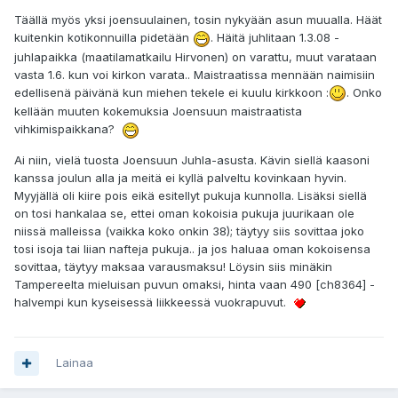
Täällä myös yksi joensuulainen, tosin nykyään asun muualla. Häät
kuitenkin kotikonnuilla pidetään
. Häitä juhlitaan 1.3.08 -
juhlapaikka (maatilamatkailu Hirvonen) on varattu, muut varataan
vasta 1.6. kun voi kirkon varata.. Maistraatissa mennään naimisiin
edellisenä päivänä kun miehen tekele ei kuulu kirkkoon :
. Onko
kellään muuten kokemuksia Joensuun maistraatista
vihkimispaikkana?
Ai niin, vielä tuosta Joensuun Juhla-asusta. Kävin siellä kaasoni
kanssa joulun alla ja meitä ei kyllä palveltu kovinkaan hyvin.
Myyjällä oli kiire pois eikä esitellyt pukuja kunnolla. Lisäksi siellä
on tosi hankalaa se, ettei oman kokoisia pukuja juurikaan ole
niissä malleissa (vaikka koko onkin 38); täytyy siis sovittaa joko
tosi isoja tai liian nafteja pukuja.. ja jos haluaa oman kokoisensa
sovittaa, täytyy maksaa varausmaksu! Löysin siis minäkin
Tampereelta mieluisan puvun omaksi, hinta vaan 490 [ch8364] -
halvempi kun kyseisessä liikkeessä vuokrapuvut.
Lainaa