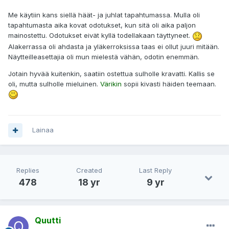
Me käytiin kans siellä häät- ja juhlat tapahtumassa. Mulla oli
tapahtumasta aika kovat odotukset, kun sitä oli aika paljon
mainostettu. Odotukset eivät kyllä todellakaan täyttyneet.
Alakerrassa oli ahdasta ja yläkerroksissa taas ei ollut juuri mitään.
Näytteilleasettajia oli mun mielestä vähän, odotin enemmän.
Jotain hyvää kuitenkin, saatiin ostettua sulholle kravatti. Kallis se
oli, mutta sulholle mieluinen.
Värikin
sopii kivasti häiden teemaan.
Lainaa
Replies
Created
Last Reply
478
18 yr
9 yr
Quutti