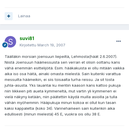
Lainaa
suvi81
Kirjoitettu
March 19, 2007
Täälläkin morsian joensuun liepeiltä, Lehmosta(häät 2.6.2007).
Niistä Joensuun häämessuista sen verran et olisin oottanu kans
vähä enemmän esittelijöitä. Esim. hääkakuista ei ollu mitään vaikka
aika iso osa häitä, ainaki omasta mielestä. Sain kuitenki varattua
messuilta häämeikin, ei siis toisaalta turha reissu. Ja sit tosta
juhla-asusta. Yks lauantai ku mentiin kaason kans kattoo pukuja
niin liikkeen piti aueta kymmeneltä, mut vartin yli kymmenen ei
vielä näkyny ketään, niin päätettiin käydä muilla asioilla ja tulla
vähän myöhemmin. Hääpukuja minun kokoa ei ollut kun tasan
kaksi kappaletta (koko 34). Vannehameen sain kuitenkin aika
edullisesti (minun mielestä) 45 E, vuokra ois ollu 38 E.