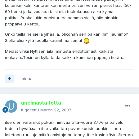
kuitenkin kolmikantaan kun meillä on sen verran pienet häät (50-
60 henk) ja kaivos saattaisi olla toukokuussa aika kylmä
paikka...Ruokailukin onnistuu helpommin siellä, niin ainakin
pitopalvelu kertoi..
Onko teillä ne siellä ylhäällä, olikohan sen paikan nimi jauhimo?
Sieltä olisi kyllä todella kauniit maisemat
Meidät vihkii Hyttisen Eila, minusta ehdottomasti kaikista
mukavin..Tosin en kyllä taida kaikkia kummun pappeja tietää..
Lainaa
unelmasta totta
Kirjoitettu
March 22, 2007
itse olen varannut pukuni niinivaaralta-vuora 370€ ja palvelu
todella hyvää.sain itse vaikuttaa puvun koristeluunkin.siihen
laitetaan ruusuja mitkä omistaja on tehnyt itse käsin.kävin 3kertaa