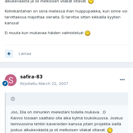
alkukeväästä ja oli melkoisen vilakat oltavat.
Kolmikantahan on siinä mielessä ihan huippupaikka, kun sinne voi
tarvittaessa majoittaa vieraita. Ei tarvitse sitten kikkailla kyytien
kanssa!
Ei muuta kun mukavaa häiden valmistelua!
Lainaa
safira-83
Kirjoitettu
March 22, 2007
Joo, Eila on minunkin mielestäni todella mukava. ;D
Kaivos tosiaan saattaisi olla aika kylmä toukokuussa. Joskus
teinivuosina tehtiin kavereiden kanssa jotain projektia siellä
joskus alkukeväästä ja oli melkoisen vilakat oltavat.