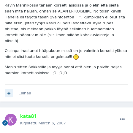
Kävin Männikössä tänään korsetti asioissa ja oletin että sieltä
saan mitä haluan, onhan se ALAN ERIKOISLIIKE. No toisin kävi!!!
Hänellä oli tarjota tasan 2vaihtoehtoa :-?, kumpikaan ei ollut sitä
mitä etsin, joten tyhjin käsin oli pois lähdettävä. Kyllä rupes
ahistaa, ois meinaan pakko löytää sellainen huomaamaton
korsetti hääpuvun alle (siis ilman mitään kohokuviointeja ja
pitsejä)
Olisinpa ihastunut hääpukuun missä on jo valmiinä korsetti yläosa
niin ei olisi tuota korsetti ongelmaa!!!
Menin sitten Sokkarille ja myyjä sanoi että olen jo päivän neljäs
morsian korsettiasioissa. ;D ;D ;D
Lainaa
kata81
Kirjoitettu
March 6, 2007