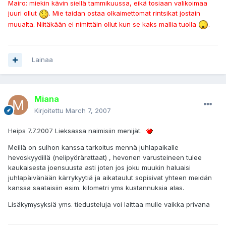
Mairo: miekin kävin siellä tammikuussa, eikä tosiaan valikoimaa
juuri ollut
. Mie taidan ostaa olkaimettomat rintsikat jostain
muualta. Niitäkään ei nimittäin ollut kun se kaks mallia tuolla
.
Lainaa
Miana
Kirjoitettu
March 7, 2007
Heips 7.7.2007 Lieksassa naimisiin menijät.
Meillä on sulhon kanssa tarkoitus mennä juhlapaikalle
hevoskyydillä (nelipyörärattaat) , hevonen varusteineen tulee
kaukaisesta joensuusta asti joten jos joku muukin haluaisi
juhlapäivänään kärrykyytiä ja aikataulut sopisivat yhteen meidän
kanssa saataisiin esim. kilometri yms kustannuksia alas.
Lisäkymysyksiä yms. tiedusteluja voi laittaa mulle vaikka privana