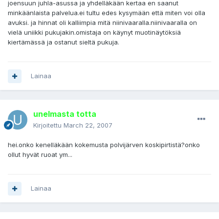
joensuun juhla-asussa ja yhdelläkään kertaa en saanut
minkäänlaista palvelua.ei tultu edes kysymään että miten voi olla
avuksi. ja hinnat oli kalliimpia mitä niinivaaralla.niinivaaralla on
vielä uniikki pukujakin.omistaja on käynyt muotinäytöksiä
kiertämässä ja ostanut sieltä pukuja.
Lainaa
unelmasta totta
Kirjoitettu
March 22, 2007
hei.onko kenelläkään kokemusta polvijärven koskipirtistä?onko
ollut hyvät ruoat ym...
Lainaa