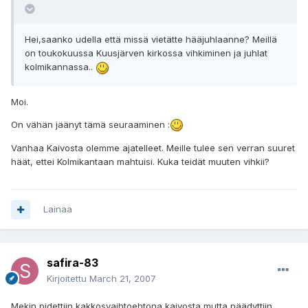
Hei,saanko udella että missä vietätte hääjuhlaanne? Meillä
on toukokuussa Kuusjärven kirkossa vihkiminen ja juhlat
kolmikannassa..
Moi.
On vähän jäänyt tämä seuraaminen :
Vanhaa Kaivosta olemme ajatelleet. Meille tulee sen verran suuret
häät, ettei Kolmikantaan mahtuisi. Kuka teidät muuten vihkii?
Lainaa
safira-83
Kirjoitettu
March 21, 2007
Mekin pidettiin kakkosvaihtoehtona kaivosta,mutta päädyttiin