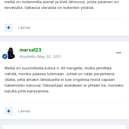
meillä on molemmilla pienet ja tiiviit lähisuvut, joista jokainen on
tervetullut. Valtaosa vieraista on kuitenkin ystäviä.
Lainaa
marsa123
Kirjoitettu
May 30, 2011
Meillä on suunnitteilla kutsut n. 60 hengelle, mutta jännittää
nähdä, moniko pääsee tulemaan. Juhlat on nääs perjantaina
(illalla, jotta ainakin lähialueilta ei tule ongelmia töistä vapaan
hakemisten kanssa). Oikeastaan etukäteen ei yhtään tiä, montako
lopulta juhlii kanssamme.
Lainaa