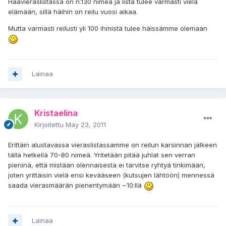
Häävieraslistassa on n.130 nimeä ja lista tulee varmasti vielä
elämään, sillä häihin on reilu vuosi aikaa.
Mutta varmasti reilusti yli 100 ihmistä tulee häissämme olemaan
Lainaa
Kristaelina
Kirjoitettu
May 23, 2011
Erittäin alustavassa vieraslistassamme on reilun karsinnan jälkeen
tällä hetkellä 70-80 nimeä. Yritetään pitää juhlat sen verran
pieninä, että mistään olennaisesta ei tarvitse ryhtyä tinkimään,
joten yrittäisin vielä ensi kevääseen (kutsujen lähtöön) mennessä
saada vierasmäärän pienentymään ~10:llä
Lainaa