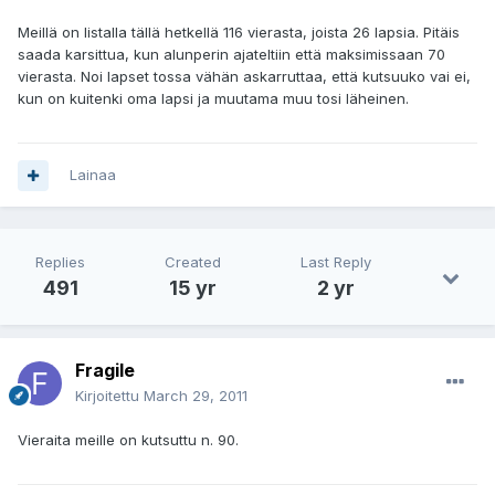
Meillä on listalla tällä hetkellä 116 vierasta, joista 26 lapsia. Pitäis
saada karsittua, kun alunperin ajateltiin että maksimissaan 70
vierasta. Noi lapset tossa vähän askarruttaa, että kutsuuko vai ei,
kun on kuitenki oma lapsi ja muutama muu tosi läheinen.
Lainaa
Replies
Created
Last Reply
491
15 yr
2 yr
Fragile
Kirjoitettu
March 29, 2011
Vieraita meille on kutsuttu n. 90.