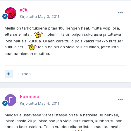
ii@
Kirjoitettu
May 3, 2011
Meillä on tarkoituksena pitää 100 hengen häät, mutta voipi olla,
että se ei riitä...
molemmilla on paljon sukulaisia ja tuttavia
joita haluaisi kutsua. Ollaan karsittu jo pois kaikki "pakko kutsua"
sukulaiset...
tosin häihin on vielä reilusti aikaa, joten lista
saattaa hieman muuttua.
Lainaa
Fanniina
Kirjoitettu
May 4, 2011
Meidän alustavassa vieraslistassa on tällä hetkellä 80 henkeä,
joista lapsia 20 ja joista osa jää vielä kutsumatta, kunhan sulhon
kanssa keskustelen.. Tosin vuoden aikana listalle saattaa myös