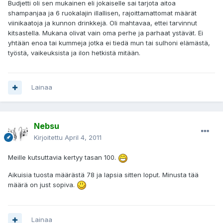
Budjetti oli sen mukainen eli jokaiselle sai tarjota aitoa
shampanjaa ja 6 ruokalajin illallisen, rajoittamattomat määrät
viinikaatoja ja kunnon drinkkejä. Oli mahtavaa, ettei tarvinnut
kitsastella. Mukana olivat vain oma perhe ja parhaat ystävät. Ei
yhtään enoa tai kummeja jotka ei tiedä mun tai sulhoni elämästä,
työstä, vaikeuksista ja ilon hetkistä mitään.
Lainaa
Nebsu
Kirjoitettu
April 4, 2011
Meille kutsuttavia kertyy tasan 100.
Aikuisia tuosta määrästä 78 ja lapsia sitten loput. Minusta tää
määrä on just sopiva.
Lainaa