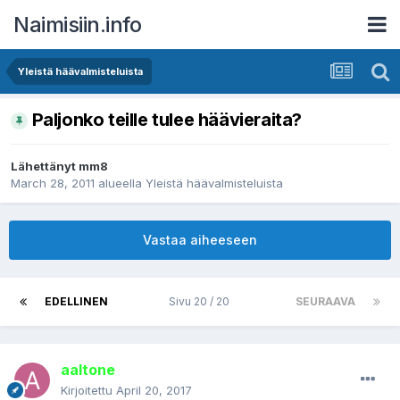
Naimisiin.info
Yleistä häävalmisteluista
Paljonko teille tulee häävieraita?
Lähettänyt
mm8
March 28, 2011
alueella
Yleistä häävalmisteluista
Vastaa aiheeseen
EDELLINEN
Sivu 20 / 20
SEURAAVA
aaltone
Kirjoitettu
April 20, 2017