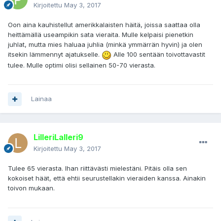
Kirjoitettu
May 3, 2017
Oon aina kauhistellut amerikkalaisten häitä, joissa saattaa olla
heittämällä useampikin sata vieraita. Mulle kelpaisi pienetkin
juhlat, mutta mies haluaa juhlia (minkä ymmärrän hyvin) ja olen
itsekin lämmennyt ajatukselle.
Alle 100 sentään toivottavastit
tulee. Mulle optimi olisi sellainen 50-70 vierasta.
Lainaa
LilleriLalleri9
Kirjoitettu
May 3, 2017
Tulee 65 vierasta. Ihan riittävästi mielestäni. Pitäis olla sen
kokoiset häät, että ehtii seurustellakin vieraiden kanssa. Ainakin
toivon mukaan.