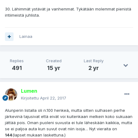
30. Lähimmät ystävät ja vanhemmat. Tykätään molemmat pienistä
intiimeistä juhlista.
Lainaa
Replies
Created
Last Reply
491
15 yr
2 yr
Lumen
Kirjoitettu
April 22, 2017
Alunperin listalla oli n.100 henkeä, mutta sitten sulhasen perhe
järkevinä tajusivat että eivät voi kuitenkaan melkein koko sukuaan
jättää pois. Oman puoleni suvusta ei tule läheskään kaikkia, mutta
se ei paljoa auta kun suvut ovat niin isoja… Nyt vieraita on
144
(lapset mukaan laskettuna.)