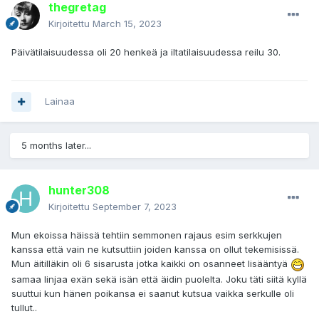
thegretag
Kirjoitettu
March 15, 2023
Päivätilaisuudessa oli 20 henkeä ja iltatilaisuudessa reilu 30.
Lainaa
5 months later...
hunter308
Kirjoitettu
September 7, 2023
Mun ekoissa häissä tehtiin semmonen rajaus esim serkkujen
kanssa että vain ne kutsuttiin joiden kanssa on ollut tekemisissä.
Mun äitilläkin oli 6 sisarusta jotka kaikki on osanneet lisääntyä
samaa linjaa exän sekä isän että äidin puolelta. Joku täti siitä kyllä
suuttui kun hänen poikansa ei saanut kutsua vaikka serkulle oli
tullut..