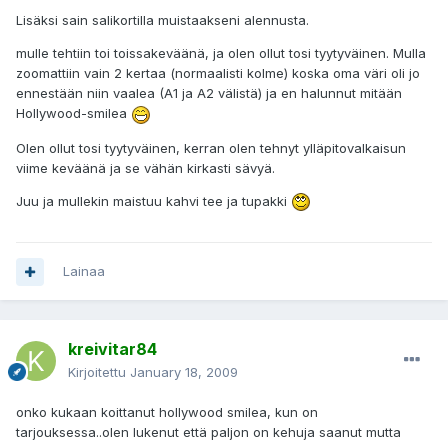
Lisäksi sain salikortilla muistaakseni alennusta.
mulle tehtiin toi toissakeväänä, ja olen ollut tosi tyytyväinen. Mulla
zoomattiin vain 2 kertaa (normaalisti kolme) koska oma väri oli jo
ennestään niin vaalea (A1 ja A2 välistä) ja en halunnut mitään
Hollywood-smilea
Olen ollut tosi tyytyväinen, kerran olen tehnyt ylläpitovalkaisun
viime keväänä ja se vähän kirkasti sävyä.
Juu ja mullekin maistuu kahvi tee ja tupakki
Lainaa
kreivitar84
Kirjoitettu
January 18, 2009
onko kukaan koittanut hollywood smilea, kun on
tarjouksessa..olen lukenut että paljon on kehuja saanut mutta