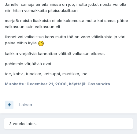
Janelle: samoja aineita niissä on joo, mutta jotkut noista voi olla
niin hitsin voimakkaita pitoisuuksiltaan.
marja8: noista liuskoista ei ole kokemusta mutta kai samat pätee
valkasuun kuin valkasuun eli
ikenet voi valkaistua kans mutta tää on vaan väliaikaista ja väri
palaa niihin kyllä
kaikkia värjääviä kannattaa välttää valkasun aikana,
pahimmin värjääviä ovat
tee, kahvi, tupakka, ketsuppi, mustikka, jne.
Muokattu:
December 21, 2008
, käyttäjä: Cassandra
Lainaa
3 weeks later...