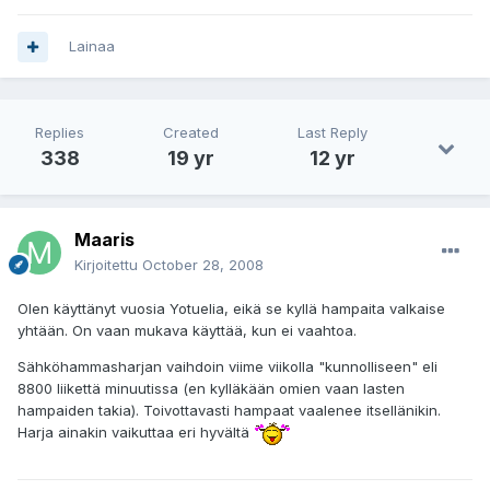
Lainaa
Replies
Created
Last Reply
338
19 yr
12 yr
Maaris
Kirjoitettu
October 28, 2008
Olen käyttänyt vuosia Yotuelia, eikä se kyllä hampaita valkaise
yhtään. On vaan mukava käyttää, kun ei vaahtoa.
Sähköhammasharjan vaihdoin viime viikolla "kunnolliseen" eli
8800 liikettä minuutissa (en kylläkään omien vaan lasten
hampaiden takia). Toivottavasti hampaat vaalenee itsellänikin.
Harja ainakin vaikuttaa eri hyvältä