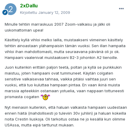
2xDallu
Kirjoitettu
January 12, 2009
Minulle tehtiin marraskuus 2007 Zoom-valkaisu ja jälki oli
uskomattoman upea!
Käsittely kyllä vihloi melko lailla, muistaakseni viimeinen käsittely
tehtiin ainoastaan ylähampaisiin tämän vuoksi. Sen illan hampaita
vihloi ihan mahdottomasti, mutta seuraavana päivänä oli jo ok.
Hampaani vaalenivat muistaakseni B2-3 johonkin A2 tienoille.
Juon kuitenkin erittäin paljon teetä, poltan ja kyllä se punkkukin
maistuu, joten hampaani ovat tummuneet. Käytän colgaten
sensitive valkaisevaa tahnaa, vaikka pitäisi vaihtaa juuri sen
vuoksi, että tuo kuluttaa hampaan pintaa. En vaan ikinä muista
marssia apteekkiin ostamaan yotuelia, vaan nappaan tottuneesti
prismasta cogaten
Nyt meinasin kuitenkin, että haluan valkaista hampaani uudestaan
ennen häitä (mahdollisesti jo tuleviin 30v juhliin) ja haluan kokeilla
noita Crestin liuskoja. Oli tarkoitus ostaa ne jo kesällä kun olimme
USAssa, mutta eipä tarttunut mukaan.