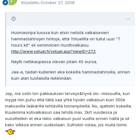
Kirjoitettu
October 27, 2008
Huomasinpa tuossa kun etsin netistä valkaisevien
hammastahnojen hintoja, että Yotuelilta on tullut uusi "7
hours kit" eli semmoinen muottivalkaisu.
http://www.yotuel.fi/yotuel.asp?viewID=272
Näytti nettikaupassa olevan jotain 45 euroa.
Jaa-a, taidan kuitenkin eka kokeilla hammastahnoilla, ennen
kuin alan tuollaisilla leikkimään.
Jep, mä ostin ton pakkauksen terveys&hyvä olo -messuilta, kun
myyjä niin puhu että tällä saa yhtä hyvän valkaisun kuin 300e
maksavilla lääkärillä tehtävillä toimenpiteillä. No, ajattelin kokeilla.
Kuulemma kotivalkaisun saa tehdä max. 2krt vuodessa ja
suosittelikin et eka tekis valkaisun puol vuotta ennen häitä ja sit
kaks viikkoa ennen uudestaan. Sulhokin ostaa, jos mulla toimii.