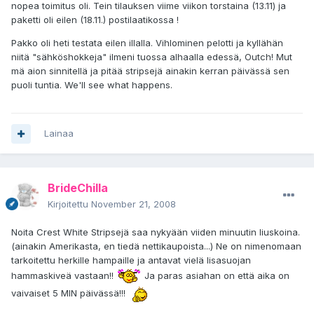
nopea toimitus oli. Tein tilauksen viime viikon torstaina (13.11) ja
paketti oli eilen (18.11.) postilaatikossa !
Pakko oli heti testata eilen illalla. Vihlominen pelotti ja kyllähän
niitä "sähköshokkeja" ilmeni tuossa alhaalla edessä, Outch! Mut
mä aion sinnitellä ja pitää stripsejä ainakin kerran päivässä sen
puoli tuntia. We'll see what happens.
Lainaa
BrideChilla
Kirjoitettu
November 21, 2008
Noita Crest White Stripsejä saa nykyään viiden minuutin liuskoina.
(ainakin Amerikasta, en tiedä nettikaupoista...) Ne on nimenomaan
tarkoitettu herkille hampaille ja antavat vielä lisasuojan
hammaskiveä vastaan!!
Ja paras asiahan on että aika on
vaivaiset 5 MIN päivässä!!!