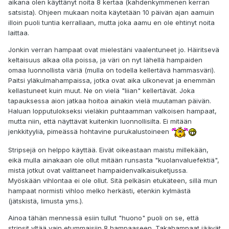
aikana olen käyttänyt noita 8 kertaa (kahdenkymmenen kerran
satsista). Ohjeen mukaan noita käytetään 10 päivän ajan aamuin
illoin puoli tuntia kerrallaan, mutta joka aamu en ole ehtinyt noita
laittaa.
Jonkin verran hampaat ovat mielestäni vaalentuneet jo. Häiritsevä
keltaisuus alkaa olla poissa, ja väri on nyt lähellä hampaiden
omaa luonnollista väriä (mulla on todella kellertävä hammasväri).
Paitsi yläkulmahampaissa, jotka ovat aika ulkonevat ja enemmän
kellastuneet kuin muut. Ne on vielä "liian" kellertävät. Joka
tapauksessa aion jatkaa hoitoa ainakin vielä muutaman päivän.
Haluan lopputulokseksi vieläkin puhtaamman valkoisen hampaat,
mutta niin, että näyttävät kuitenkin luonnollisilta. Ei mitään
jenkkityyliä, pimeässä hohtavine purukalustoineen
Stripsejä on helppo käyttää. Eivät oikeastaan maistu millekään,
eikä mulla ainakaan ole ollut mitään runsasta "kuolanvaluefektiä",
mistä jotkut ovat valittaneet hampaidenvalkaisuketjussa.
Myöskään vihlontaa ei ole ollut. Sitä pelkäsin etukäteen, sillä mun
hampaat normisti vihloo melko herkästi, etenkin kylmästä
(jätskistä, limusta yms.).
Ainoa tähän mennessä esiin tullut "huono" puoli on se, että
stripsit yltää vain etummaisiin 8 hampaaseen. Takahampaat jäävät