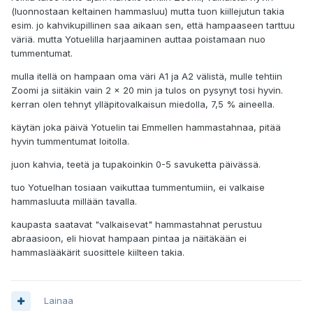
(luonnostaan keltainen hammasluu) mutta tuon kiillejutun takia
esim. jo kahvikupillinen saa aikaan sen, että hampaaseen tarttuu
väriä. mutta Yotuelilla harjaaminen auttaa poistamaan nuo
tummentumat.
mulla itellä on hampaan oma väri A1 ja A2 välistä, mulle tehtiin
Zoomi ja siitäkin vain 2 x 20 min ja tulos on pysynyt tosi hyvin.
kerran olen tehnyt ylläpitovalkaisun miedolla, 7,5 % aineella.
käytän joka päivä Yotuelin tai Emmellen hammastahnaa, pitää
hyvin tummentumat loitolla.
juon kahvia, teetä ja tupakoinkin 0-5 savuketta päivässä.
tuo Yotuelhan tosiaan vaikuttaa tummentumiin, ei valkaise
hammasluuta millään tavalla.
kaupasta saatavat "valkaisevat" hammastahnat perustuu
abraasioon, eli hiovat hampaan pintaa ja näitäkään ei
hammaslääkärit suosittele kiilteen takia.
Lainaa