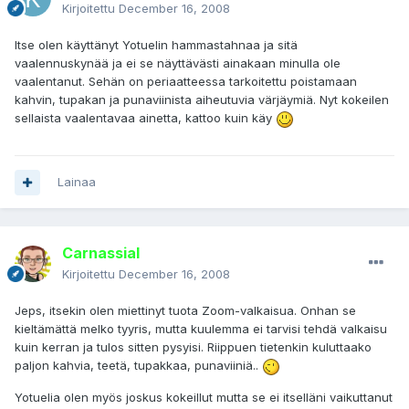
Kirjoitettu
December 16, 2008
Itse olen käyttänyt Yotuelin hammastahnaa ja sitä
vaalennuskynää ja ei se näyttävästi ainakaan minulla ole
vaalentanut. Sehän on periaatteessa tarkoitettu poistamaan
kahvin, tupakan ja punaviinista aiheutuvia värjäymiä. Nyt kokeilen
sellaista vaalentavaa ainetta, kattoo kuin käy
Lainaa
Carnassial
Kirjoitettu
December 16, 2008
Jeps, itsekin olen miettinyt tuota Zoom-valkaisua. Onhan se
kieltämättä melko tyyris, mutta kuulemma ei tarvisi tehdä valkaisu
kuin kerran ja tulos sitten pysyisi. Riippuen tietenkin kuluttaako
paljon kahvia, teetä, tupakkaa, punaviiniä..
Yotuelia olen myös joskus kokeillut mutta se ei itselläni vaikuttanut