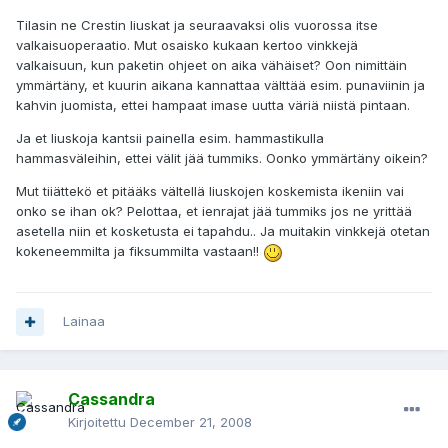
Tilasin ne Crestin liuskat ja seuraavaksi olis vuorossa itse
valkaisuoperaatio. Mut osaisko kukaan kertoo vinkkejä
valkaisuun, kun paketin ohjeet on aika vähäiset? Oon nimittäin
ymmärtäny, et kuurin aikana kannattaa välttää esim. punaviinin ja
kahvin juomista, ettei hampaat imase uutta väriä niistä pintaan.
Ja et liuskoja kantsii painella esim. hammastikulla
hammasväleihin, ettei välit jää tummiks. Oonko ymmärtäny oikein?
Mut tiiättekö et pitääks vältellä liuskojen koskemista ikeniin vai
onko se ihan ok? Pelottaa, et ienrajat jää tummiks jos ne yrittää
asetella niin et kosketusta ei tapahdu.. Ja muitakin vinkkejä otetan
kokeneemmilta ja fiksummilta vastaan!!
Lainaa
Cassandra
Kirjoitettu
December 21, 2008