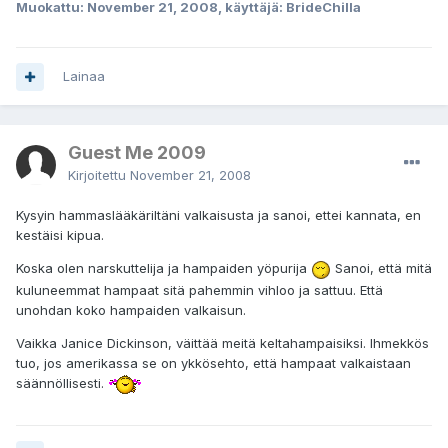
Muokattu:
November 21, 2008
, käyttäjä: BrideChilla
Lainaa
Guest Me 2009
Kirjoitettu
November 21, 2008
Kysyin hammaslääkäriltäni valkaisusta ja sanoi, ettei kannata, en
kestäisi kipua.
Koska olen narskuttelija ja hampaiden yöpurija
Sanoi, että mitä
kuluneemmat hampaat sitä pahemmin vihloo ja sattuu. Että
unohdan koko hampaiden valkaisun.
Vaikka Janice Dickinson, väittää meitä keltahampaisiksi. Ihmekkös
tuo, jos amerikassa se on ykkösehto, että hampaat valkaistaan
säännöllisesti.