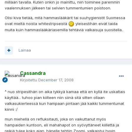
millään tavalla. Kuten onkin jo mainittu, niin toiminee paremmin
vaalennuksen jälkeen tai selvien tummentumien poistoon.
Olisi kiva tietää, mitä hammaslääkärit tai suuhygienistit Suomessa
ovat mieltä noista whitestripseistä
yleisestihän eivät taida
muita kuin hammaslääkäriasemilla tehtäviä valkaisuja suositella..
Lainaa
Cassandra
Kirjoitettu
December 17, 2008
^ nuo stripesithän on aika tykkyä kamaa että en kyllä ite uskaltais
käyttää... tuhoo pian kiilteen niin siinä sitä sitten ollaan
valkasukierteessä kun hampaan pintaan jää kaikki tummentumat
kiinni :/
mun miehellä on refluksitauti, joka on vaikuttanut myös
hampaiden kuntoon, eli mahahapot on syövyttäneet kiillettä ja
reikiä tulee koko ajan. hänelle tehtiin Zoomi, valkaistui hyvin