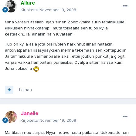
Allure
Kirjoitettu
November 13, 2008
Minä varasin itselleni ajan siihen Zoom-valkaisuun tammikuulle.
Pikkuisen hinnakkaampi, muta toisaalta sen tulos kyllä
kestääkin..Tai ainakin näin luvataan.
Tuo on kyllä asia jota olisin/olen harkinnut ilman häitäkin,
antoivatpahan lisäsysäyksen mennä tekemään sen kohtapuoliin.
Ja tammikuulle varmanpäälle siksi, ettei joukun punkut ja glögit
värjää vaikka hampaitani punaisiksi. Ovatpa sitten häissä kuin
Juha Jokisella
Lainaa
Janelle
Kirjoitettu
November 19, 2008
Mä tilasin nuo stripsit Nyy:n neuvomasta paikasta. Uskomattoman