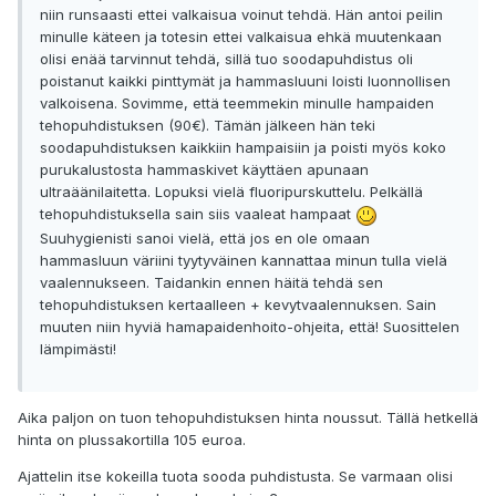
niin runsaasti ettei valkaisua voinut tehdä. Hän antoi peilin
minulle käteen ja totesin ettei valkaisua ehkä muutenkaan
olisi enää tarvinnut tehdä, sillä tuo soodapuhdistus oli
poistanut kaikki pinttymät ja hammasluuni loisti luonnollisen
valkoisena. Sovimme, että teemmekin minulle hampaiden
tehopuhdistuksen (90€). Tämän jälkeen hän teki
soodapuhdistuksen kaikkiin hampaisiin ja poisti myös koko
purukalustosta hammaskivet käyttäen apunaan
ultraäänilaitetta. Lopuksi vielä fluoripurskuttelu. Pelkällä
tehopuhdistuksella sain siis vaaleat hampaat
Suuhygienisti sanoi vielä, että jos en ole omaan
hammasluun väriini tyytyväinen kannattaa minun tulla vielä
vaalennukseen. Taidankin ennen häitä tehdä sen
tehopuhdistuksen kertaalleen + kevytvaalennuksen. Sain
muuten niin hyviä hamapaidenhoito-ohjeita, että! Suosittelen
lämpimästi!
Aika paljon on tuon tehopuhdistuksen hinta noussut. Tällä hetkellä
hinta on plussakortilla 105 euroa.
Ajattelin itse kokeilla tuota sooda puhdistusta. Se varmaan olisi