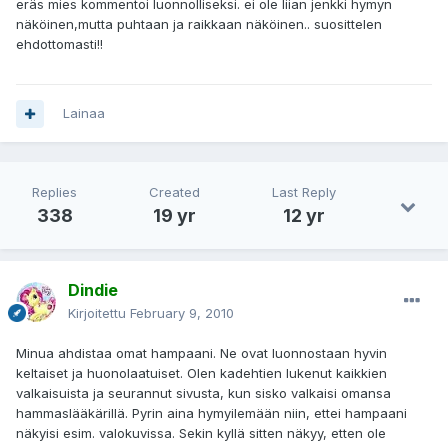
eräs mies kommentoi luonnolliseksi. ei ole liian jenkki hymyn
näköinen,mutta puhtaan ja raikkaan näköinen.. suosittelen
ehdottomasti!!
Lainaa
Replies
Created
Last Reply
338
19 yr
12 yr
Dindie
Kirjoitettu
February 9, 2010
Minua ahdistaa omat hampaani. Ne ovat luonnostaan hyvin
keltaiset ja huonolaatuiset. Olen kadehtien lukenut kaikkien
valkaisuista ja seurannut sivusta, kun sisko valkaisi omansa
hammaslääkärillä. Pyrin aina hymyilemään niin, ettei hampaani
näkyisi esim. valokuvissa. Sekin kyllä sitten näkyy, etten ole