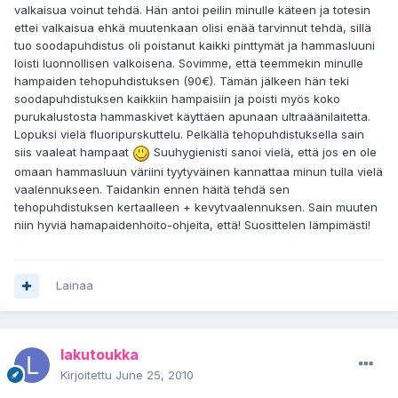
valkaisua voinut tehdä. Hän antoi peilin minulle käteen ja totesin
ettei valkaisua ehkä muutenkaan olisi enää tarvinnut tehdä, sillä
tuo soodapuhdistus oli poistanut kaikki pinttymät ja hammasluuni
loisti luonnollisen valkoisena. Sovimme, että teemmekin minulle
hampaiden tehopuhdistuksen (90€). Tämän jälkeen hän teki
soodapuhdistuksen kaikkiin hampaisiin ja poisti myös koko
purukalustosta hammaskivet käyttäen apunaan ultraäänilaitetta.
Lopuksi vielä fluoripurskuttelu. Pelkällä tehopuhdistuksella sain
siis vaaleat hampaat
Suuhygienisti sanoi vielä, että jos en ole
omaan hammasluun väriini tyytyväinen kannattaa minun tulla vielä
vaalennukseen. Taidankin ennen häitä tehdä sen
tehopuhdistuksen kertaalleen + kevytvaalennuksen. Sain muuten
niin hyviä hamapaidenhoito-ohjeita, että! Suosittelen lämpimästi!
Lainaa
lakutoukka
Kirjoitettu
June 25, 2010