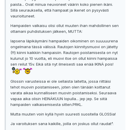
paista... Ovat minua neuvoneet väärin koko pienen ikäni.
Sillä seurauksella, että hampaat ja ikenet on pysyvästi
vaurioituneet.
Hampaiden valkaisu olisi ollut muuten ihan mahdollinen sen
ottamani puhdistuksen jälkeen, MUTTA:
lapsena läpikäymäni hampaiden oikominen on suuuuurena
ongelmana tässä välissä. Rautojen kiinnitysmuovi on jätetty
(!!!) kiinni kaikkiin hampaisiin. Rautojen poistamisesta on nyt
kulunut jo 10 vuotta, eli muovi itse on ollut kiinni hampaissa
sen reilut 15v. Eikä sitä nyt ilmeisesti saa enää IKINÄ pois!
Glossin varusteissa ei ole sellaista laitetta, jossa riittäisi
tehot muovin poistamiseen, joten olen tänään koittanut
varata aikaa kunnalliseen muovin poistamiseksi. Seuraava
vapaa aika olisin HEINÄKUUN lopulla... jep jep. Se siitä
hampaiden valkaisemisesta sitten.PRKL.
Mutta muuten voin kyllä hyvin suuresti suositella GLOSSia!
Ja varoituksen sana kaikille, joilla on joskus ollut raudat^.