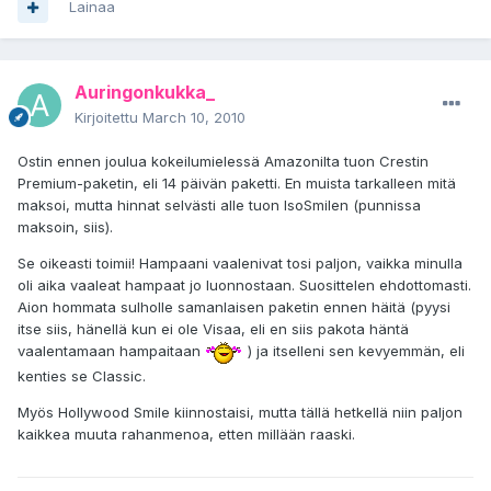
Lainaa
Auringonkukka_
Kirjoitettu
March 10, 2010
Ostin ennen joulua kokeilumielessä Amazonilta tuon Crestin
Premium-paketin, eli 14 päivän paketti. En muista tarkalleen mitä
maksoi, mutta hinnat selvästi alle tuon IsoSmilen (punnissa
maksoin, siis).
Se oikeasti toimii! Hampaani vaalenivat tosi paljon, vaikka minulla
oli aika vaaleat hampaat jo luonnostaan. Suosittelen ehdottomasti.
Aion hommata sulholle samanlaisen paketin ennen häitä (pyysi
itse siis, hänellä kun ei ole Visaa, eli en siis pakota häntä
vaalentamaan hampaitaan
) ja itselleni sen kevyemmän, eli
kenties se Classic.
Myös Hollywood Smile kiinnostaisi, mutta tällä hetkellä niin paljon
kaikkea muuta rahanmenoa, etten millään raaski.