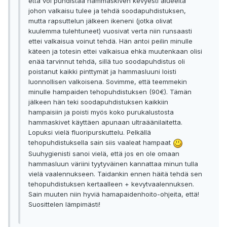
että voi puhdistaa hammaskiven kevyesti alueelta
johon valkaisu tulee ja tehdä soodapuhdistuksen,
mutta rapsuttelun jälkeen ikeneni (jotka olivat
kuulemma tulehtuneet) vuosivat verta niin runsaasti
ettei valkaisua voinut tehdä. Hän antoi peilin minulle
käteen ja totesin ettei valkaisua ehkä muutenkaan olisi
enää tarvinnut tehdä, sillä tuo soodapuhdistus oli
poistanut kaikki pinttymät ja hammasluuni loisti
luonnollisen valkoisena. Sovimme, että teemmekin
minulle hampaiden tehopuhdistuksen (90€). Tämän
jälkeen hän teki soodapuhdistuksen kaikkiin
hampaisiin ja poisti myös koko purukalustosta
hammaskivet käyttäen apunaan ultraäänilaitetta.
Lopuksi vielä fluoripurskuttelu. Pelkällä
tehopuhdistuksella sain siis vaaleat hampaat
Suuhygienisti sanoi vielä, että jos en ole omaan
hammasluun väriini tyytyväinen kannattaa minun tulla
vielä vaalennukseen. Taidankin ennen häitä tehdä sen
tehopuhdistuksen kertaalleen + kevytvaalennuksen.
Sain muuten niin hyviä hamapaidenhoito-ohjeita, että!
Suosittelen lämpimästi!