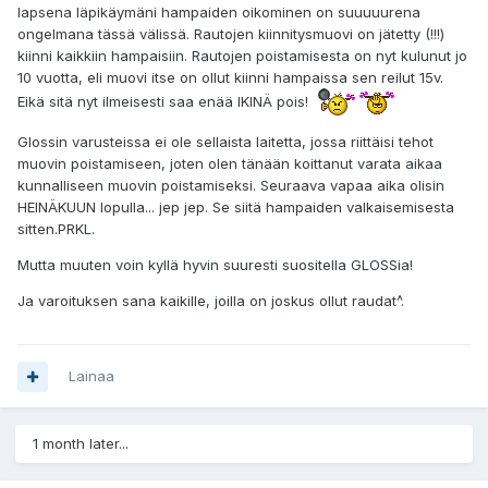
lapsena läpikäymäni hampaiden oikominen on suuuuurena
ongelmana tässä välissä. Rautojen kiinnitysmuovi on jätetty (!!!)
kiinni kaikkiin hampaisiin. Rautojen poistamisesta on nyt kulunut jo
10 vuotta, eli muovi itse on ollut kiinni hampaissa sen reilut 15v.
Eikä sitä nyt ilmeisesti saa enää IKINÄ pois!
Glossin varusteissa ei ole sellaista laitetta, jossa riittäisi tehot
muovin poistamiseen, joten olen tänään koittanut varata aikaa
kunnalliseen muovin poistamiseksi. Seuraava vapaa aika olisin
HEINÄKUUN lopulla... jep jep. Se siitä hampaiden valkaisemisesta
sitten.PRKL.
Mutta muuten voin kyllä hyvin suuresti suositella GLOSSia!
Ja varoituksen sana kaikille, joilla on joskus ollut raudat^.
Lainaa
1 month later...