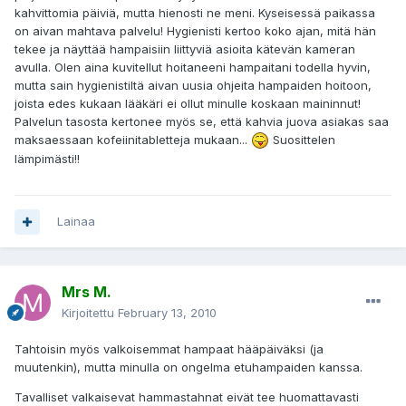
kahvittomia päiviä, mutta hienosti ne meni. Kyseisessä paikassa
on aivan mahtava palvelu! Hygienisti kertoo koko ajan, mitä hän
tekee ja näyttää hampaisiin liittyviä asioita kätevän kameran
avulla. Olen aina kuvitellut hoitaneeni hampaitani todella hyvin,
mutta sain hygienistiltä aivan uusia ohjeita hampaiden hoitoon,
joista edes kukaan lääkäri ei ollut minulle koskaan maininnut!
Palvelun tasosta kertonee myös se, että kahvia juova asiakas saa
maksaessaan kofeiinitabletteja mukaan...
Suosittelen
lämpimästi!!
Lainaa
Mrs M.
Kirjoitettu
February 13, 2010
Tahtoisin myös valkoisemmat hampaat hääpäiväksi (ja
muutenkin), mutta minulla on ongelma etuhampaiden kanssa.
Tavalliset valkaisevat hammastahnat eivät tee huomattavasti