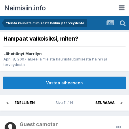
Naimisiin.info
Yleistä kaunistautumisesta häihin ja terveydestä
Hampaat valkoisiksi, miten?
Lähettänyt
Marrilyn
April 8, 2007
alueella
Yleistä kaunistautumisesta häihin ja
terveydestä
Vastaa aiheeseen
EDELLINEN
Sivu 11 / 14
SEURAAVA
Guest camotar