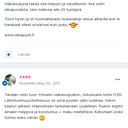
Valkaisukynä taitaa olla helpoin ja vaivattomin. Itse ostin
ideapuodista, taisi maksaa alle 20 kymppiä.
Toimi hyvin ja oli huomattavasti mukavampi astua alttarille kun ei
hampaat olleet eriväriset kuin puku
www.ideapuoti.fi
Lainaa
xxxo
Kirjoitettu
May 20, 2011
Tänään ostin tuon Yotuelin valkaisupuikon, Sokoksella hinta 17.90.
Lähtötummuus/keltaisuus oli siinä puolen välin luokkaa. Viikon
käytön jälkeen ohjeistetaan tarkistamaan uudelleen. Puikon käyttö
ainakin helppoa ja koostumus + maku miellyttävä. Katsotaan josko
toimisi edes vähän