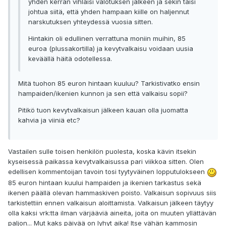
yhden kerran vihlaisi valotuksen jälkeen ja sekin taisi
johtua siitä, että yhden hampaan kiille on haljennut
narskutuksen yhteydessä vuosia sitten.
Hintakin oli edullinen verrattuna moniin muihin, 85
euroa (plussakortilla) ja kevytvalkaisu voidaan uusia
keväällä häitä odotellessa.
Mitä tuohon 85 euron hintaan kuuluu? Tarkistivatko ensin
hampaiden/ikenien kunnon ja sen että valkaisu sopii?
Pitikö tuon kevytvalkaisun jälkeen kauan olla juomatta
kahvia ja viiniä etc?
Vastailen sulle toisen henkilön puolesta, koska kävin itsekin
kyseisessä paikassa kevytvalkaisussa pari viikkoa sitten. Olen
edellisen kommentoijan tavoin tosi tyytyväinen lopputulokseen
85 euron hintaan kuului hampaiden ja ikenien tarkastus sekä
ikenen päällä olevan hammaskiven poisto. Valkaisun sopivuus siis
tarkistettiin ennen valkaisun aloittamista. Valkaisun jälkeen täytyy
olla kaksi vrk:tta ilman värjääviä aineita, joita on muuten yllättävän
paljon... Mut kaks päivää on lyhyt aika! Itse vähän kammosin