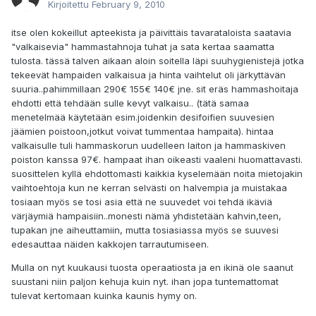
Kirjoitettu
February 9, 2010
itse olen kokeillut apteekista ja päivittäis tavarataloista saatavia
"valkaisevia" hammastahnoja tuhat ja sata kertaa saamatta
tulosta. tässä talven aikaan aloin soitella läpi suuhygienistejä jotka
tekeevät hampaiden valkaisua ja hinta vaihtelut oli järkyttävän
suuria..pahimmillaan 290€ 155€ 140€ jne. sit eräs hammashoitaja
ehdotti että tehdään sulle kevyt valkaisu.. (tätä samaa
menetelmää käytetään esim.joidenkin desifoifien suuvesien
jäämien poistoon,jotkut voivat tummentaa hampaita). hintaa
valkaisulle tuli hammaskorun uudelleen laiton ja hammaskiven
poiston kanssa 97€. hampaat ihan oikeasti vaaleni huomattavasti.
suosittelen kyllä ehdottomasti kaikkia kyselemään noita mietojakin
vaihtoehtoja kun ne kerran selvästi on halvempia ja muistakaa
tosiaan myös se tosi asia että ne suuvedet voi tehdä ikäviä
värjäymiä hampaisiin..monesti nämä yhdistetään kahvin,teen,
tupakan jne aiheuttamiin, mutta tosiasiassa myös se suuvesi
edesauttaa näiden kakkojen tarrautumiseen.
Mulla on nyt kuukausi tuosta operaatiosta ja en ikinä ole saanut
suustani niin paljon kehuja kuin nyt. ihan jopa tuntemattomat
tulevat kertomaan kuinka kaunis hymy on.