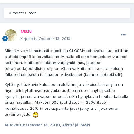
3 months later...
M&N
Kirjoitettu
October 13, 2010
Minäkin voin lämpimästi suositella GLOSSin tehovalkaisua, eli ihan
sitä pidempää laservalkaisua. Minulla oli oma hampaiden väri tosi
keltainen, mutta ei niinkään värjäymiä tms., joten se
teho(sooda)puhdistus ei juuri väriin vaikuttanut. Laservalkaisun
jälkeen hampaista tuli ihanan vitivalkoiset (luonnolliset toki silti).
Kyllä nyt hääkuvia katselee mielellään, ja valkoisella hymyllä on
myös ollut yllättävän iso vaikutus itsetuntoon - nyt uskaltaa
hymyillä ja nauraa vapautuneesti, eikä hymykuvia tarvitse katsella
enää häpeillen. Maksoin 90e (puhdistus) + 250e (laser)
heinäkuussa 2010 (morsiuspari-tarjous) ja kyllä oli joka euron
arvoinen juttu!
Muokattu:
October 13, 2010
, käyttäjä: M&N