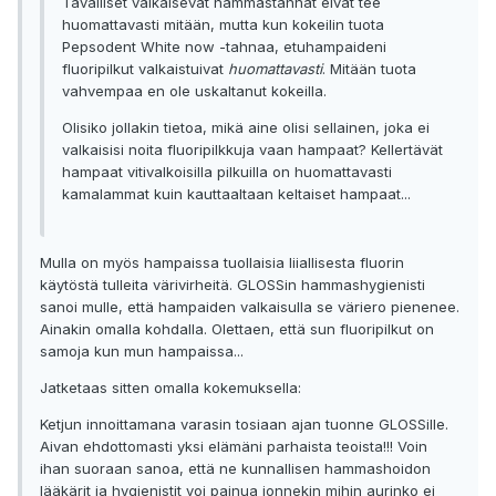
Tavalliset valkaisevat hammastahnat eivät tee
huomattavasti mitään, mutta kun kokeilin tuota
Pepsodent White now -tahnaa, etuhampaideni
fluoripilkut valkaistuivat
huomattavasti
. Mitään tuota
vahvempaa en ole uskaltanut kokeilla.
Olisiko jollakin tietoa, mikä aine olisi sellainen, joka ei
valkaisisi noita fluoripilkkuja vaan hampaat? Kellertävät
hampaat vitivalkoisilla pilkuilla on huomattavasti
kamalammat kuin kauttaaltaan keltaiset hampaat...
Mulla on myös hampaissa tuollaisia liiallisesta fluorin
käytöstä tulleita värivirheitä. GLOSSin hammashygienisti
sanoi mulle, että hampaiden valkaisulla se väriero pienenee.
Ainakin omalla kohdalla. Olettaen, että sun fluoripilkut on
samoja kun mun hampaissa...
Jatketaas sitten omalla kokemuksella:
Ketjun innoittamana varasin tosiaan ajan tuonne GLOSSille.
Aivan ehdottomasti yksi elämäni parhaista teoista!!! Voin
ihan suoraan sanoa, että ne kunnallisen hammashoidon
lääkärit ja hygienistit voi painua jonnekin mihin aurinko ei