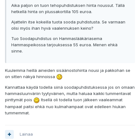
Aika paljon on tuon tehopuhdistuksen hinta noussut. Tällä
hetkellä hinta on plussakortilla 105 euroa.
Ajattelin itse kokeilla tuota sooda puhdistusta. Se varmaan
olisi myös ihan hyvä vaalennuksen keino?
Tuo Soodapuhdistus on Hammaslääkäriasema
Hammaspeikossa tarjouksessa 55 euroa. Menen ehkä
sinne.
Kuulemma heillä aineiden sisäänostohinta nousi ja pakkohan se
on sitten näkyä hinnoissa
Kannattaa käydä todella siinä soodapuhdistuksessa jos on omaan
hammasluunväriin tyytyväinen, mutta haluaa kaikki tummentavat
pinttymät pois
Itsellä oli todella tuon jälkeen vaaleammat
hampaat paitsi ehkä nuo kulmahampaat ovat edelleen hiukan
tummemmat.
Lainaa