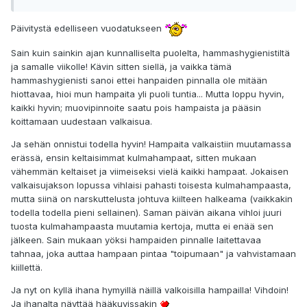
Päivitystä edelliseen vuodatukseen
Sain kuin sainkin ajan kunnalliselta puolelta, hammashygienistiltä
ja samalle viikolle! Kävin sitten siellä, ja vaikka tämä
hammashygienisti sanoi ettei hanpaiden pinnalla ole mitään
hiottavaa, hioi mun hampaita yli puoli tuntia... Mutta loppu hyvin,
kaikki hyvin; muovipinnoite saatu pois hampaista ja pääsin
koittamaan uudestaan valkaisua.
Ja sehän onnistui todella hyvin! Hampaita valkaistiin muutamassa
erässä, ensin keltaisimmat kulmahampaat, sitten mukaan
vähemmän keltaiset ja viimeiseksi vielä kaikki hampaat. Jokaisen
valkaisujakson lopussa vihlaisi pahasti toisesta kulmahampaasta,
mutta siinä on narskuttelusta johtuva kiilteen halkeama (vaikkakin
todella todella pieni sellainen). Saman päivän aikana vihloi juuri
tuosta kulmahampaasta muutamia kertoja, mutta ei enää sen
jälkeen. Sain mukaan yöksi hampaiden pinnalle laitettavaa
tahnaa, joka auttaa hampaan pintaa "toipumaan" ja vahvistamaan
kiillettä.
Ja nyt on kyllä ihana hymyillä näillä valkoisilla hampailla! Vihdoin!
Ja ihanalta näyttää hääkuvissakin