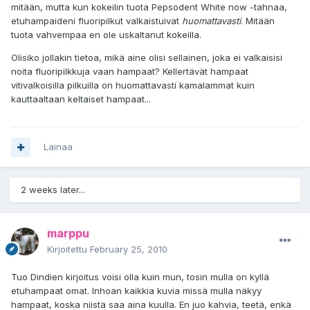
mitään, mutta kun kokeilin tuota Pepsodent White now -tahnaa,
etuhampaideni fluoripilkut valkaistuivat
huomattavasti
. Mitään
tuota vahvempaa en ole uskaltanut kokeilla.
Olisiko jollakin tietoa, mikä aine olisi sellainen, joka ei valkaisisi
noita fluoripilkkuja vaan hampaat? Kellertävät hampaat
vitivalkoisilla pilkuilla on huomattavasti kamalammat kuin
kauttaaltaan keltaiset hampaat...
Lainaa
2 weeks later...
marppu
Kirjoitettu
February 25, 2010
Tuo Dindien kirjoitus voisi olla kuin mun, tosin mulla on kyllä
etuhampaat omat. Inhoan kaikkia kuvia missä mulla näkyy
hampaat, koska niistä saa aina kuulla. En juo kahvia, teetä, enkä