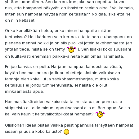
yhtään luonnollinen. Sen kerran, kun joku saa napattua kuvan
niin, että hampaani näkyvät, on ihmisten reaktio aina: "Voi kamala,
miten sun hampaat näyttää noin keltasilta?". No daa, siks että ne
on niin keltaset.
Onko kenelläkään tietoa, onko minun hampaille mitään
tehtävissä? Heti kärkeen voin kertoa, että toinen etuhampaani on
pienenä mennyt poikki ja on siis puoliksi jotain tekohammasta (en
yhtään tiedä, mistä se on tehty
). Sen lisäksi koko suussani
on luultavasti enemmän paikka-aineita kuin omaa hammasta.
En juo kahvia, en polta. Harjaan hampaat kahdesti päivässä,
käytän hammaslankaa ja fluoritabletteja. Joitain valkaisevia
tahnoja olen kokeillut ja sähköhammasharjaa, mutta koska
keltaisuus ei johdu tummentumista, ei näistä ole ollut
minkäänlaista apua.
Hammaslääkäreiden valkaisuista tai noista paljon puhutuista
stripseistä ei taida minun tapauksessani olla mitään apua. Saisin
kai vain kauniit keltavalkotäplikkäät hampaat?
Oliskohan ideaa pistää vaikka paistinpannulla täräyttäen hampaat
sisään ja uusia koko kalusto?