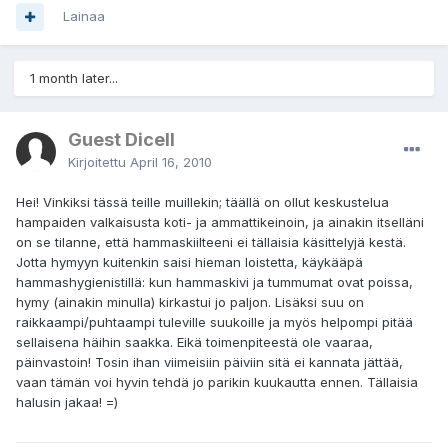
Lainaa
1 month later...
Guest Dicell
Kirjoitettu
April 16, 2010
Hei! Vinkiksi tässä teille muillekin; täällä on ollut keskustelua
hampaiden valkaisusta koti- ja ammattikeinoin, ja ainakin itselläni
on se tilanne, että hammaskiilteeni ei tällaisia käsittelyjä kestä.
Jotta hymyyn kuitenkin saisi hieman loistetta, käykääpä
hammashygienistillä: kun hammaskivi ja tummumat ovat poissa,
hymy (ainakin minulla) kirkastui jo paljon. Lisäksi suu on
raikkaampi/puhtaampi tuleville suukoille ja myös helpompi pitää
sellaisena häihin saakka. Eikä toimenpiteestä ole vaaraa,
päinvastoin! Tosin ihan viimeisiin päiviin sitä ei kannata jättää,
vaan tämän voi hyvin tehdä jo parikin kuukautta ennen. Tällaisia
halusin jakaa! =)