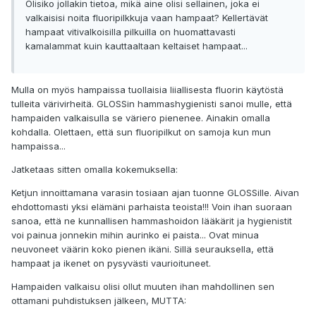
Olisiko jollakin tietoa, mikä aine olisi sellainen, joka ei
valkaisisi noita fluoripilkkuja vaan hampaat? Kellertävät
hampaat vitivalkoisilla pilkuilla on huomattavasti
kamalammat kuin kauttaaltaan keltaiset hampaat...
Mulla on myös hampaissa tuollaisia liiallisesta fluorin käytöstä
tulleita värivirheitä. GLOSSin hammashygienisti sanoi mulle, että
hampaiden valkaisulla se väriero pienenee. Ainakin omalla
kohdalla. Olettaen, että sun fluoripilkut on samoja kun mun
hampaissa...
Jatketaas sitten omalla kokemuksella:
Ketjun innoittamana varasin tosiaan ajan tuonne GLOSSille. Aivan
ehdottomasti yksi elämäni parhaista teoista!!! Voin ihan suoraan
sanoa, että ne kunnallisen hammashoidon lääkärit ja hygienistit
voi painua jonnekin mihin aurinko ei paista... Ovat minua
neuvoneet väärin koko pienen ikäni. Sillä seurauksella, että
hampaat ja ikenet on pysyvästi vaurioituneet.
Hampaiden valkaisu olisi ollut muuten ihan mahdollinen sen
ottamani puhdistuksen jälkeen, MUTTA: