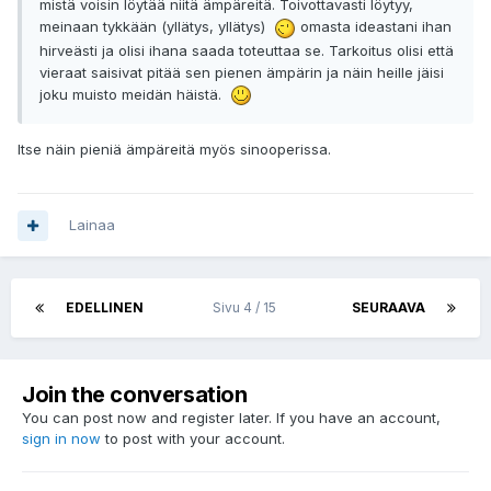
mistä voisin löytää niitä ämpäreitä. Toivottavasti löytyy,
meinaan tykkään (yllätys, yllätys)
omasta ideastani ihan
hirveästi ja olisi ihana saada toteuttaa se. Tarkoitus olisi että
vieraat saisivat pitää sen pienen ämpärin ja näin heille jäisi
joku muisto meidän häistä.
Itse näin pieniä ämpäreitä myös sinooperissa.
Lainaa
EDELLINEN
Sivu 4 / 15
SEURAAVA
Join the conversation
You can post now and register later. If you have an account,
sign in now
to post with your account.