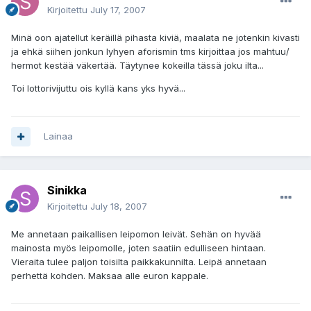
Kirjoitettu
July 17, 2007
Minä oon ajatellut keräillä pihasta kiviä, maalata ne jotenkin kivasti
ja ehkä siihen jonkun lyhyen aforismin tms kirjoittaa jos mahtuu/
hermot kestää väkertää. Täytynee kokeilla tässä joku ilta...
Toi lottorivijuttu ois kyllä kans yks hyvä...
Lainaa
Sinikka
Kirjoitettu
July 18, 2007
Me annetaan paikallisen leipomon leivät. Sehän on hyvää
mainosta myös leipomolle, joten saatiin edulliseen hintaan.
Vieraita tulee paljon toisilta paikkakunnilta. Leipä annetaan
perhettä kohden. Maksaa alle euron kappale.