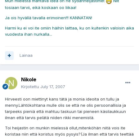
Mun mielestä mahtava idea on ne sydänheijastimet
Niit
tosiaan tarvii, eikä koskaan oo liikaa!
Ja ois hyvällä tavalla erimoinen!!! KANNATAN!
Harmi ku ei voi ite omiin häihin laittaa, ku on kuitenkin valoisin aika
vuodesta ihan nurkalla...
Lainaa
Nikole
Kirjoitettu
July 17, 2007
Hirveesti oon miettinyt kans tätä ja monia ideoita on tullu ja
menny.Lähtökohtana mulle olis se että ne olis persoonallisia ja
tarpeeks pieniä että mahtuu taskuun tai pieneen käsilaukkuun
ilman että tarvis pelätä niiden rikki menemistä.
Toi heijastin on munkin mielessä ollut,mitenköhän niitä vois ite
koristaa niin että koristus myös pysyis?(Ja ilman että tarvis teettää