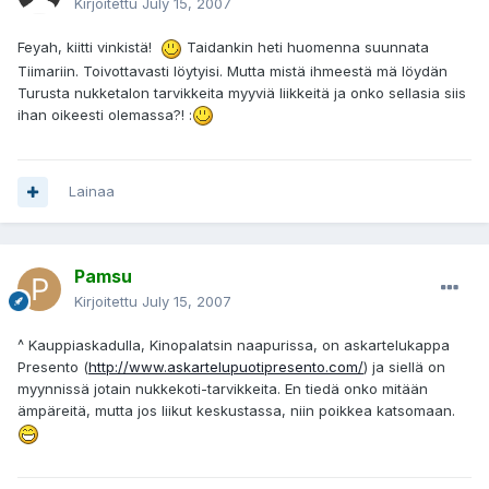
Kirjoitettu
July 15, 2007
Feyah, kiitti vinkistä!
Taidankin heti huomenna suunnata
Tiimariin. Toivottavasti löytyisi. Mutta mistä ihmeestä mä löydän
Turusta nukketalon tarvikkeita myyviä liikkeitä ja onko sellasia siis
ihan oikeesti olemassa?! :
Lainaa
Pamsu
Kirjoitettu
July 15, 2007
^ Kauppiaskadulla, Kinopalatsin naapurissa, on askartelukappa
Presento (
http://www.askartelupuotipresento.com/
) ja siellä on
myynnissä jotain nukkekoti-tarvikkeita. En tiedä onko mitään
ämpäreitä, mutta jos liikut keskustassa, niin poikkea katsomaan.