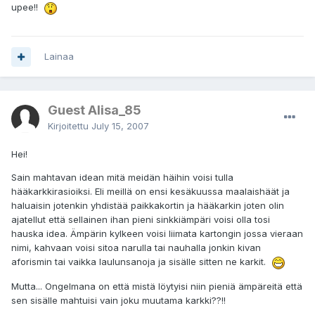
upee!!
Lainaa
Guest Alisa_85
Kirjoitettu
July 15, 2007
Hei!
Sain mahtavan idean mitä meidän häihin voisi tulla
hääkarkkirasioiksi. Eli meillä on ensi kesäkuussa maalaishäät ja
haluaisin jotenkin yhdistää paikkakortin ja hääkarkin joten olin
ajatellut että sellainen ihan pieni sinkkiämpäri voisi olla tosi
hauska idea. Ämpärin kylkeen voisi liimata kartongin jossa vieraan
nimi, kahvaan voisi sitoa narulla tai nauhalla jonkin kivan
aforismin tai vaikka laulunsanoja ja sisälle sitten ne karkit.
Mutta... Ongelmana on että mistä löytyisi niin pieniä ämpäreitä että
sen sisälle mahtuisi vain joku muutama karkki??!!