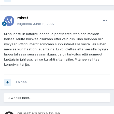
misst
Kirjoitettu
June 11, 2007
Minä ihastuin lottorivi ideaan ja päätin toteuttaa sen meidän
häissä. Mutta kuinkas ollakaan ettei vain olisi liian helppoa niin
nykyään lottonumerot arvotaan sunnuntai-illalla vasta.. eli siihen
meni se kun häät on lauantaina. Ei voi olettaa että vierailla pysyin
lappu tallessa seuraavaan iltaan. Ja oli tarkoitus että numerot
luettaisiin juhlissa.. eli se kurahti sitten siihe. Pitänee vaihtaa
kenoriviin tai jtn..
Lainaa
3 weeks later...
Guest vaarna to be..