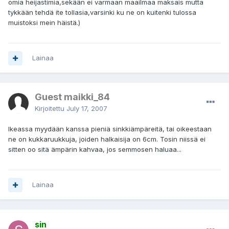
omia heijastimia,sekään ei varmaan maailmaa maksais mutta
tykkään tehdä ite tollasia,varsinki ku ne on kuitenki tulossa
muistoksi mein häistä.)
Lainaa
Guest maikki_84
Kirjoitettu
July 17, 2007
Ikeassa myydään kanssa pieniä sinkkiämpäreitä, tai oikeestaan
ne on kukkaruukkuja, joiden halkaisija on 6cm. Tosin niissä ei
sitten oo sitä ämpärin kahvaa, jos semmosen haluaa...
Lainaa
sin