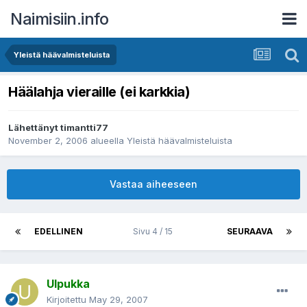
Naimisiin.info
Yleistä häävalmisteluista
Häälahja vieraille (ei karkkia)
Lähettänyt
timantti77
November 2, 2006
alueella
Yleistä häävalmisteluista
Vastaa aiheeseen
EDELLINEN
Sivu 4 / 15
SEURAAVA
Ulpukka
Kirjoitettu
May 29, 2007