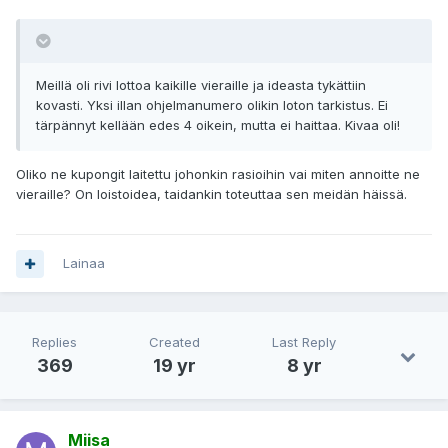
Meillä oli rivi lottoa kaikille vieraille ja ideasta tykättiin
kovasti. Yksi illan ohjelmanumero olikin loton tarkistus. Ei
tärpännyt kellään edes 4 oikein, mutta ei haittaa. Kivaa oli!
Oliko ne kupongit laitettu johonkin rasioihin vai miten annoitte ne
vieraille? On loistoidea, taidankin toteuttaa sen meidän häissä.
Lainaa
Replies
Created
Last Reply
369
19 yr
8 yr
Miisa