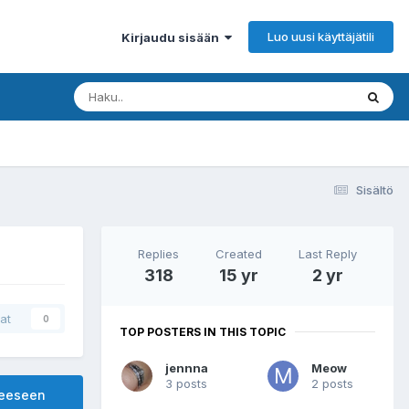
Luo uusi käyttäjätili
Kirjaudu sisään
Sisältö
Replies
Created
Last Reply
318
15 yr
2 yr
at
0
TOP POSTERS IN THIS TOPIC
jennna
Meow
3 posts
2 posts
heeseen