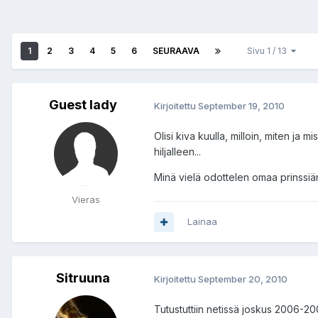
1
2
3
4
5
6
SEURAAVA
Sivu 1 / 13
Guest lady
Kirjoitettu
September 19, 2010
Olisi kiva kuulla, milloin, miten ja m
hiljalleen...
Minä vielä odottelen omaa prinssiän
Vieras
Lainaa
Sitruuna
Kirjoitettu
September 20, 2010
Tutustuttiin netissä joskus 2006-2007