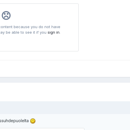
issuhdepuolelta