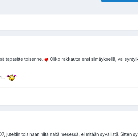
issä tapasitte toisenne.
Oliko rakkautta ensi silmäyksellä, vai synty
i...
, juteltiin toisinaan niitä näitä mesessä, ei mitään syvällistä. Sitten s