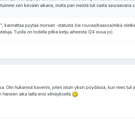
stuimme sen kevään aikana, mutta pari meistä tuli vasta seuraavana 
en", kannattaa pyytää morsian -statusta (rai rouvaa/kaasoa/mikä oletkin
uja. Tuolla on todella pitkä ketju aiheesta (24 sivua jo).
 Olin hukannut kaverini, joten istuin yksin pöydässä, kun mies tuli 
uin häneen aika lailla ensi silmäyksellä