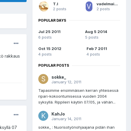
T.I
vadelmainen2015
2 posts
2 posts
POPULAR DAYS
Jul 25 2011
Aug 5 2014
6 posts
5 posts
Oct 15 2012
Feb 7 2011
4 posts
4 posts
ikö rakkaus
POPULAR POSTS
sokke_
January 12, 2011
Tapasimme ensimmäisen kerran yhteisessä
ripari-kokoontumisessa vuoden 2004
syksyllä. Rippileiri käytiin 07/05, ja vähän...
KahJo
January 14, 2011
sokke_ : Nuorisotyönohjaajana pidän ihan
yksyllä 07