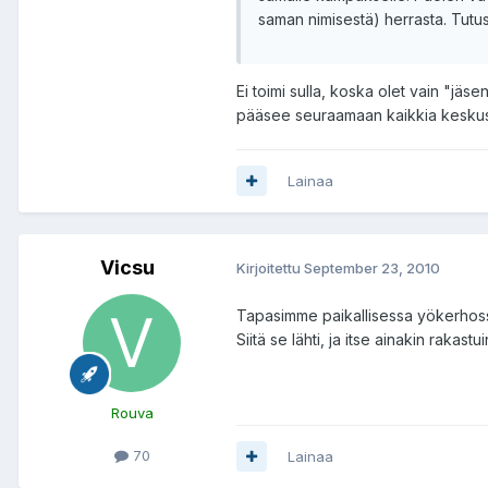
saman nimisestä) herrasta. Tutu
Ei toimi sulla, koska olet vain "jäs
pääsee seuraamaan kaikkia keskustel
Lainaa
Vicsu
Kirjoitettu
September 23, 2010
Tapasimme paikallisessa yökerhossa.
Siitä se lähti, ja itse ainakin rakast
Rouva
70
Lainaa