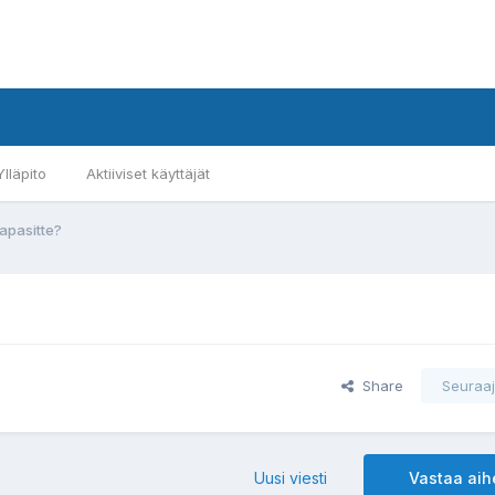
Ylläpito
Aktiiviset käyttäjät
tapasitte?
Share
Seuraaj
Uusi viesti
Vastaa ai