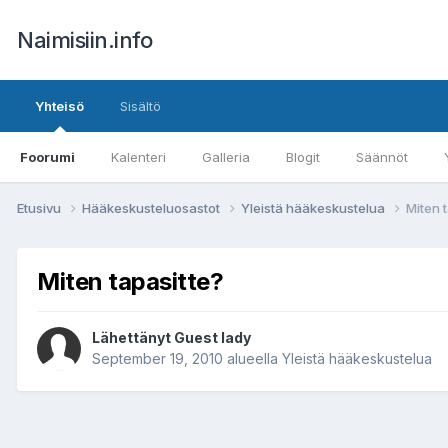
Naimisiin.info
Yhteisö
Sisältö
Foorumi
Kalenteri
Galleria
Blogit
Säännöt
Etusivu
Hääkeskusteluosastot
Yleistä hääkeskustelua
Miten 
Miten tapasitte?
Lähettänyt Guest lady
September 19, 2010
alueella
Yleistä hääkeskustelua