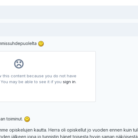
ihmissuhdepuolelta
aan toiminut.
me opiskelujen kautta. Herra oli opiskellut jo vuoden ennen kuin tul
den jälkeen jopa jo tunnistin hänet toisesta hyvin saman näköisestä 