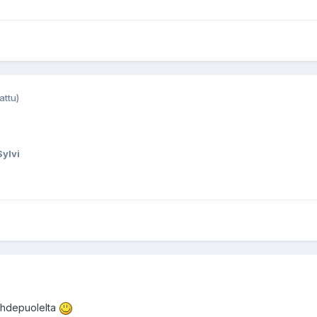
attu)
Sylvi
uhdepuolelta