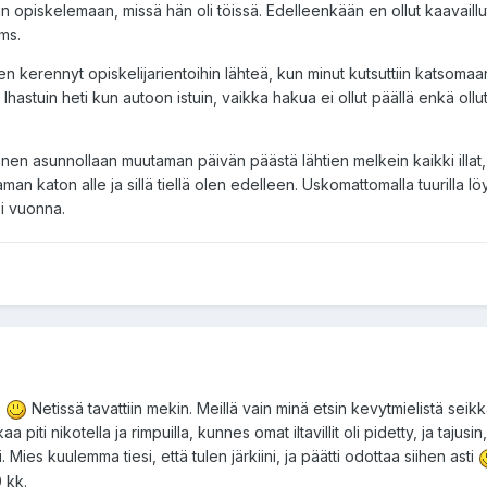
 opiskelemaan, missä hän oli töissä. Edelleenkään en ollut kaavaillut 
ms.
ten kerennyt opiskelijarientoihin lähteä, kun minut kutsuttiin katsoma
ti. Ihastuin heti kun autoon istuin, vaikka hakua ei ollut päällä enkä ollut
hänen asunnollaan muutaman päivän päästä lähtien melkein kaikki illat
n katon alle ja sillä tiellä olen edelleen. Uskomattomalla tuurilla löy
si vuonna.
.
Netissä tavattiin mekin. Meillä vain minä etsin kevytmielistä seikk
iti nikotella ja rimpuilla, kunnes omat iltavillit oli pidetty, ja tajusin
ies kuulemma tiesi, että tulen järkiini, ja päätti odottaa siihen asti
0 kk.