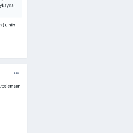
syksynä.
:)), niin
juttelemaan.