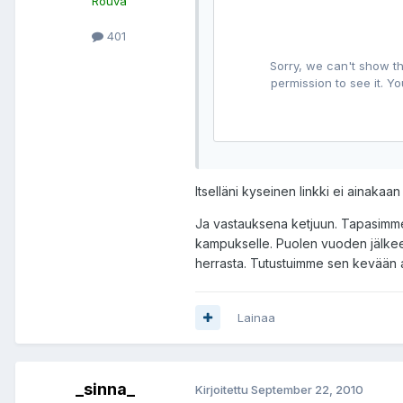
Rouva
401
Itselläni kyseinen linkki ei ainakaan
Ja vastauksena ketjuun. Tapasimme 
kampukselle. Puolen vuoden jälkeen
herrasta. Tutustuimme sen kevään a
Lainaa
_sinna_
Kirjoitettu
September 22, 2010