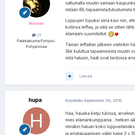
sattumalta muutin samaan kaupunkiin
mitään IRL-tapaamista/tutustumista t
Loppujen lopuksi siinä kävi niin, et
Morsian
kotiinsa leffaa, ja siitä se sitten läh
elämääni suunnitellut.
21
Paikkakunta:
Pohjois-
Tämän leffaillan jälkeen vietinkin 
Pohjanmaa
3kk kuluttua tapaamisesta muutin sama
mitä halusin, häät ovat tiedossa en
Lainaa
hupa
Kirjoitettu
September 20, 2010
Haa, hauska ketju tulossa, arvelisin
mies elämänkumppania... hetken aikaa p
minäkin haluan koko loppuelämäksi. M
ja ensitapaamisen väliin tulee 2 v 1