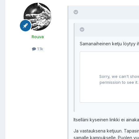
Rouva
Samanaiheinen ketju löytyy 
1.1k
Itselläni kyseinen linkki ei ainak
Ja vastauksena ketjuun. Tapasim
samalle kampukselle. Puolen vuo