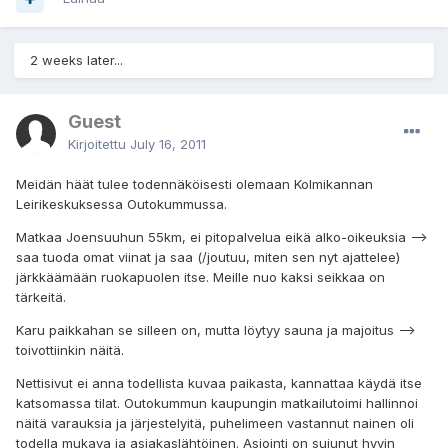
2 weeks later...
Guest
Kirjoitettu
July 16, 2011
Meidän häät tulee todennäköisesti olemaan Kolmikannan
Leirikeskuksessa Outokummussa.
Matkaa Joensuuhun 55km, ei pitopalvelua eikä alko-oikeuksia -->
saa tuoda omat viinat ja saa (/joutuu, miten sen nyt ajattelee)
järkkäämään ruokapuolen itse. Meille nuo kaksi seikkaa on
tärkeitä.
Karu paikkahan se silleen on, mutta löytyy sauna ja majoitus -->
toivottiinkin näitä.
Nettisivut ei anna todellista kuvaa paikasta, kannattaa käydä itse
katsomassa tilat. Outokummun kaupungin matkailutoimi hallinnoi
näitä varauksia ja järjestelyitä, puhelimeen vastannut nainen oli
todella mukava ja asiakaslähtöinen. Asiointi on sujunut hyvin