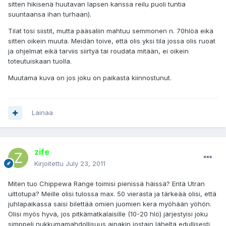
sitten hikisenä huutavan lapsen kanssa reilu puoli tuntia
suuntaansa ihan turhaan).
Tilat tosi siistit, mutta pääsaliin mahtuu semmonen n. 70hlöä eikä
sitten oikein muuta. Meidän toive, että olis yksi tila jossa olis ruoat
ja ohjelmat eikä tarviis siirtyä tai roudata mitään, ei oikein
toteutuiskaan tuolla.
Muutama kuva on jos joku on paikasta kiinnostunut.
Lainaa
zife
Kirjoitettu
July 23, 2011
Miten tuo Chippewa Range toimisi pienissä häissä? Entä Utran
uittotupa? Meille olisi tulossa max. 50 vierasta ja tärkeää olisi, että
juhlapaikassa saisi bilettää omien juomien kera myöhään yöhön.
Olisi myös hyvä, jos pitkämatkalaisille (10-20 hlö) järjestyisi joku
simppeli nukkumamahdollisuus ainakin jostain läheltä edullisesti.