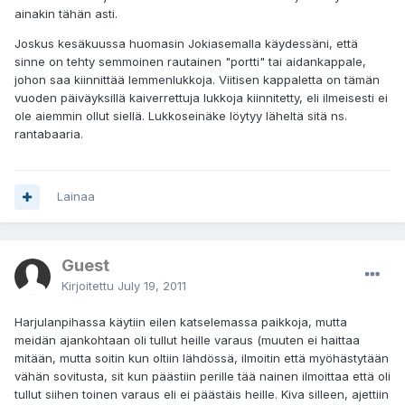
ainakin tähän asti.
Joskus kesäkuussa huomasin Jokiasemalla käydessäni, että
sinne on tehty semmoinen rautainen "portti" tai aidankappale,
johon saa kiinnittää lemmenlukkoja. Viitisen kappaletta on tämän
vuoden päiväyksillä kaiverrettuja lukkoja kiinnitetty, eli ilmeisesti ei
ole aiemmin ollut siellä. Lukkoseinäke löytyy läheltä sitä ns.
rantabaaria.
Lainaa
Guest
Kirjoitettu
July 19, 2011
Harjulanpihassa käytiin eilen katselemassa paikkoja, mutta
meidän ajankohtaan oli tullut heille varaus (muuten ei haittaa
mitään, mutta soitin kun oltiin lähdössä, ilmoitin että myöhästytään
vähän sovitusta, sit kun päästiin perille tää nainen ilmoittaa että oli
tullut siihen toinen varaus eli ei päästäis heille. Kiva silleen, ajettiin