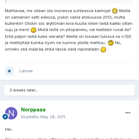
Mahtavaa, me ollaan siis monessa suhteessa kaimoja!
Meillä
on samainen setti edessä, joskin vasta elokuussa 2012, mutta
kuitenkin! Oliskin siis älyttömän kiva kuulla miten teillä kaikki sitten
suju ja meni!
Mistä teillä on pitopalvelu, vai teettekö ruoat ite?
Entä paljon teillä tulee vieraita? Meillä on tosiaan tulossa se n.100
ja mietityttää kuinka hyvin ne tuonne ylisille mahtuu..
No,
onneks sitä määrää ehkä tässä vielä nipistetään
Lainaa
3 weeks later...
Norppaaa
Kirjoitettu
May 28, 2011
Hei..