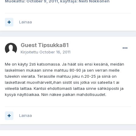
Muokattu:
October 9, 2011
, käyttäjä: Neiti Nokkonen
Lainaa
Guest Tipsukka81
Kirjoitettu
October 16, 2011
Me on käyty 2sti katsomassa. Ja häät siis ensi kesänä, meidän
laskelmien mukaan sinne mahtuu 80-90 ja sen verran meille
tuleekin vieraita. Terassille mahtuu joku n.20-25 ja siinä on
laskettavat muovihärvelit,ihan siistit siis jotka voi sateella t ai
viileellä laittaa. Kantsii ehdottomasti laittaa sinne sähköpostii ja
kysyä näyttöaikaa. Niin näkee paikan mahdollisuudet.
Lainaa