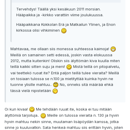
Tervehdys! Täällä yksi kesäkuun 2011 morsian.
Hääpaikka ja -kirkko varattiin viime joulukuussa.
Hääpaikkana Kokkolan Erä ja Matkailun Ylinen, ja Enon
kirkossa olisi vihkiminen
Mahtavaa, me ollaan siis monessa suhteessa kaimoja!
Meillä on samainen setti edessä, joskin vasta elokuussa
2012, mutta kuitenkin! Oliskin siis älyttömän kiva kuulla miten
teillä kaikki sitten suju ja meni!
Mistä teillä on pitopalvelu,
vai teettekö ruoat ite? Entä paljon teillä tulee vieraita? Meillä
on tosiaan tulossa se n.100 ja mietityttää kuinka hyvin ne
tuonne ylisille mahtuu..
No, onneks sitä määrää ehkä
tässä vielä nipistetään
Oi kun kivaa!
Me tehdään ruuat ite, koska ei tuu mitään
älyttömiä tarjoiluja..
Meille on tulossa vieraita n. 130 ja hyvin
hyvin mahtuu nekin sinne, muutaman lisäpöydän kanssa, jotka
sinne jo kuuluvatkin. Sata henkeä mahtuu siis erittäin hyvin, joten