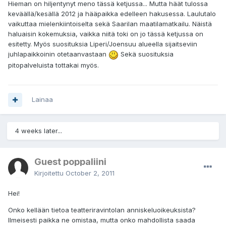
Hieman on hiljentynyt meno tässä ketjussa... Mutta häät tulossa
keväällä/kesällä 2012 ja hääpaikka edelleen hakusessa. Laulutalo
vaikuttaa mielenkiintoiselta sekä Saarilan maatilamatkailu. Näistä
haluaisin kokemuksia, vaikka niitä toki on jo tässä ketjussa on
esitetty. Myös suosituksia Liperi/Joensuu alueella sijaitseviin
juhlapaikkoinin otetaanvastaan
Sekä suosituksia
pitopalveluista tottakai myös.
Lainaa
4 weeks later...
Guest poppaliini
Kirjoitettu
October 2, 2011
Hei!
Onko kellään tietoa teatteriravintolan anniskeluoikeuksista?
Ilmeisesti paikka ne omistaa, mutta onko mahdollista saada