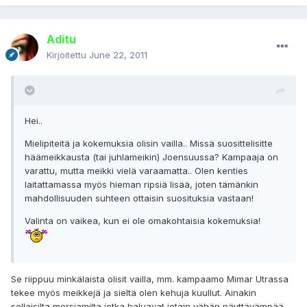
Aditu
Kirjoitettu
June 22, 2011
Hei..
Mielipiteitä ja kokemuksia olisin vailla.. Missä suosittelisitte
häämeikkausta (tai juhlameikin) Joensuussa? Kampaaja on
varattu, mutta meikki vielä varaamatta.. Olen kenties
laitattamassa myös hieman ripsiä lisää, joten tämänkin
mahdollisuuden suhteen ottaisin suosituksia vastaan!
Valinta on vaikea, kun ei ole omakohtaisia kokemuksia!
Se riippuu minkälaista olisit vailla, mm. kampaamo Mimar Utrassa
tekee myös meikkejä ja sieltä olen kehuja kuullut. Ainakin
sellaisilta morsiamilta jotka haluavat jotain vähän näyttävämpää,