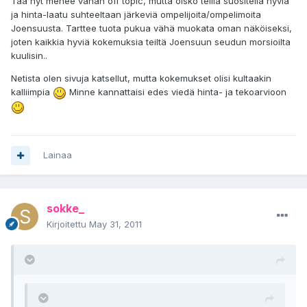
Tää nyt menee vähän off topic, mutta oisko teillä suositella hyviä
ja hinta-laatu suhteeltaan järkeviä ompelijoita/ompelimoita
Joensuusta. Tarttee tuota pukua vähä muokata oman näköiseksi,
joten kaikkia hyviä kokemuksia teiltä Joensuun seudun morsioilta
kuulisin..
Netista olen sivuja katsellut, mutta kokemukset olisi kultaakin
kalliimpia
Minne kannattaisi edes viedä hinta- ja tekoarvioon
Lainaa
sokke_
Kirjoitettu
May 31, 2011