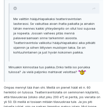
Me valittiin hääjuhlapaikaksi teatteriravintolan
lasiterassi. Se vaikuttaa aivan ihalta paikalta ja ainakin
tähän mennes kaikki yhteydenpito on ollut tosi sujuvaa
ja nopeeta. Jossain vaihees pitäs mennä
palaveeraamaan sinne tarkemmin asioista.
Teatteriravintola valikoitui hääjuhlapaikaksi aika pitkälti
sijainnin ja siihen liittyvien muistojen takia. Se on
kohtuuhintainen ja just hyvän kokoinen paikka.
Minuakin kiinnostaa tuo paikka..Onko teillä iso porukka
tulossa? Ja vielä paljonko mahtavat veloittaa?
Ompas mennyt tää ihan ohi. Meillä on pienet häät eli n. 60
henkilöö on tulossa. Teatteriravintolalla on semmonen käytäntö,
että tilavuokraa (olisko ollut joku 200 e?) ei peritä, jos vieraita on
yli 50. Eli meillä ei tosiaan mitään tilavuokraa tule. Ja jos piti
talvella juhlat, niin se paikan lämmitys makso jotain. Mut tonne