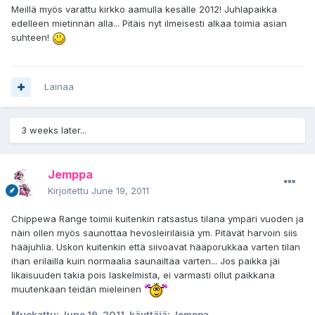
Meillä myös varattu kirkko aamulla kesälle 2012! Juhlapaikka
edelleen mietinnän alla... Pitäis nyt ilmeisesti alkaa toimia asian
suhteen!
Lainaa
3 weeks later...
Jemppa
Kirjoitettu
June 19, 2011
Chippewa Range toimii kuitenkin ratsastus tilana ympäri vuoden ja
näin ollen myös saunottaa hevosleiriläisiä ym. Pitävät harvoin siis
hääjuhlia. Uskon kuitenkin että siivoavat hääporukkaa varten tilan
ihan erilailla kuin normaalia saunailtaa varten... Jos paikka jäi
likaisuuden takia pois laskelmista, ei varmasti ollut paikkana
muutenkaan teidän mieleinen
Muokattu:
June 19, 2011
, käyttäjä: Jemppa