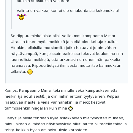
ottaisin suosituksia vastaan!
Valinta on vaikea, kun ei ole omakohtaisia kokemuksia!
Se riippuu minkälaista olisit vailla, mm. kampaamo Mimar
Utrassa tekee myös meikkejä ja sieltä olen kehuja kuullut.
Ainakin sellaisilta morsiamilta jotka haluavat jotain vähän
näyttävämpää, kun joissain paikoissa tekevät kuulemma niin
luonnollisia meikkejä, että arkenakin on enemmän pakkelia
naamassa. Riippuu tietysti ihmisestä, mutta itse kammoksun
tällaista.
Komps. Kampaamo Mimar teki minulle sekä kampauksen että
meikin (ja edullisesti!), ja olin niihin erittäin tyytyväinen. Kelpaa
hääkuvaa ihastella vielä vanhanakin, ja meikit kestivät
tämmöisenkin niagaran kuin minä
Lisäys: ja siellä tehdään kyllä asiakkaiden mieltymysten mukaan,
minullakaan ei mitään näyttävyyksiä ollut, mutta oli todella taidolla
tehty, kaikkia hyviä ominaisuuksia korostaen.