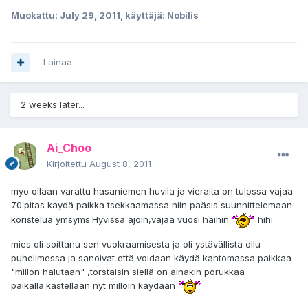
Muokattu:
July 29, 2011
, käyttäjä: Nobilis
Lainaa
2 weeks later...
Ai_Choo
Kirjoitettu
August 8, 2011
myö ollaan varattu hasaniemen huvila ja vieraita on tulossa vajaa
70.pitäs käydä paikka tsekkaamassa niin pääsis suunnittelemaan
koristelua ymsyms.Hyvissä ajoin,vajaa vuosi häihin
hihi
mies oli soittanu sen vuokraamisesta ja oli ystävällistä ollu
puhelimessa ja sanoivat että voidaan käydä kahtomassa paikkaa
"millon halutaan" ,torstaisin siellä on ainakin porukkaa
paikalla.kastellaan nyt milloin käydään