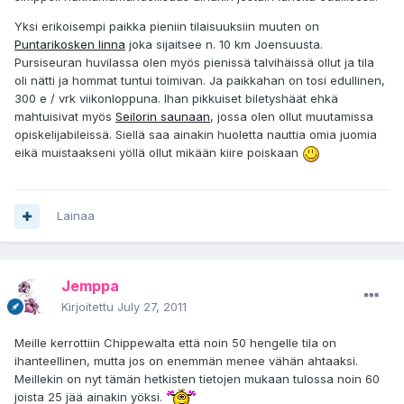
Yksi erikoisempi paikka pieniin tilaisuuksiin muuten on
Puntarikosken linna
joka sijaitsee n. 10 km Joensuusta.
Pursiseuran huvilassa olen myös pienissä talvihäissä ollut ja tila
oli nätti ja hommat tuntui toimivan. Ja paikkahan on tosi edullinen,
300 e / vrk viikonloppuna. Ihan pikkuiset biletyshäät ehkä
mahtuisivat myös
Seilorin saunaan
, jossa olen ollut muutamissa
opiskelijabileissä. Siellä saa ainakin huoletta nauttia omia juomia
eikä muistaakseni yöllä ollut mikään kiire poiskaan
Lainaa
Jemppa
Kirjoitettu
July 27, 2011
Meille kerrottiin Chippewalta että noin 50 hengelle tila on
ihanteellinen, mutta jos on enemmän menee vähän ahtaaksi.
Meillekin on nyt tämän hetkisten tietojen mukaan tulossa noin 60
joista 25 jää ainakin yöksi.