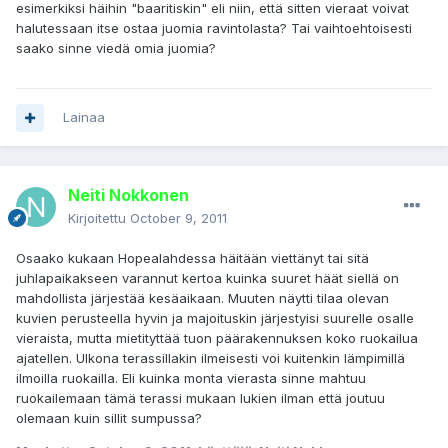
esimerkiksi häihin "baaritiskin" eli niin, että sitten vieraat voivat
halutessaan itse ostaa juomia ravintolasta? Tai vaihtoehtoisesti
saako sinne viedä omia juomia?
Lainaa
Neiti Nokkonen
Kirjoitettu
October 9, 2011
Osaako kukaan Hopealahdessa häitään viettänyt tai sitä
juhlapaikakseen varannut kertoa kuinka suuret häät siellä on
mahdollista järjestää kesäaikaan. Muuten näytti tilaa olevan
kuvien perusteella hyvin ja majoituskin järjestyisi suurelle osalle
vieraista, mutta mietityttää tuon päärakennuksen koko ruokailua
ajatellen. Ulkona terassillakin ilmeisesti voi kuitenkin lämpimillä
ilmoilla ruokailla. Eli kuinka monta vierasta sinne mahtuu
ruokailemaan tämä terassi mukaan lukien ilman että joutuu
olemaan kuin sillit sumpussa?