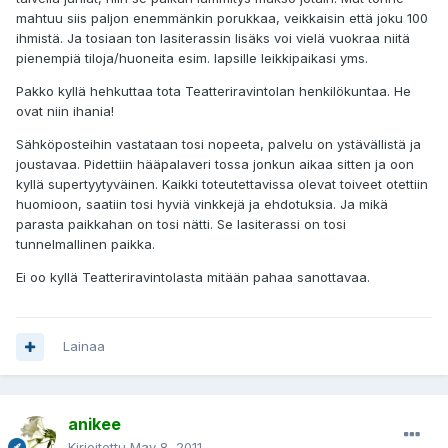
mahtuu siis paljon enemmänkin porukkaa, veikkaisin että joku 100
ihmistä. Ja tosiaan ton lasiterassin lisäks voi vielä vuokraa niitä
pienempiä tiloja/huoneita esim. lapsille leikkipaikasi yms.
Pakko kyllä hehkuttaa tota Teatteriravintolan henkilökuntaa. He
ovat niin ihania!
Sähköposteihin vastataan tosi nopeeta, palvelu on ystävällistä ja
joustavaa. Pidettiin hääpalaveri tossa jonkun aikaa sitten ja oon
kyllä supertyytyväinen. Kaikki toteutettavissa olevat toiveet otettiin
huomioon, saatiin tosi hyviä vinkkejä ja ehdotuksia. Ja mikä
parasta paikkahan on tosi nätti. Se lasiterassi on tosi
tunnelmallinen paikka.
Ei oo kyllä Teatteriravintolasta mitään pahaa sanottavaa.
Lainaa
anikee
Kirjoitettu
May 8, 2011