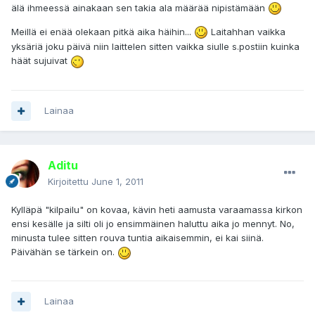
älä ihmeessä ainakaan sen takia ala määrää nipistämään
Meillä ei enää olekaan pitkä aika häihin...
Laitahhan vaikka
yksäriä joku päivä niin laittelen sitten vaikka siulle s.postiin kuinka
häät sujuivat
Lainaa
Aditu
Kirjoitettu
June 1, 2011
Kylläpä "kilpailu" on kovaa, kävin heti aamusta varaamassa kirkon
ensi kesälle ja silti oli jo ensimmäinen haluttu aika jo mennyt. No,
minusta tulee sitten rouva tuntia aikaisemmin, ei kai siinä.
Päivähän se tärkein on.
Lainaa