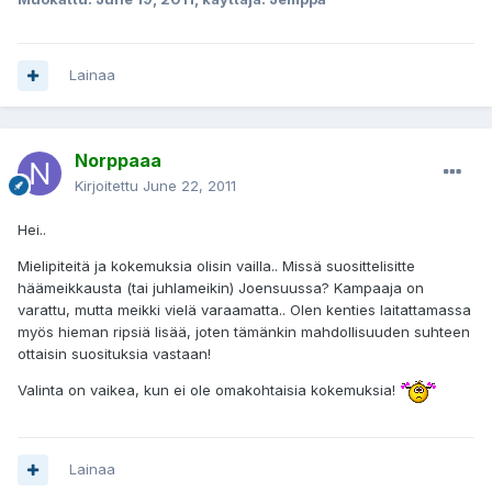
Lainaa
Norppaaa
Kirjoitettu
June 22, 2011
Hei..
Mielipiteitä ja kokemuksia olisin vailla.. Missä suosittelisitte
häämeikkausta (tai juhlameikin) Joensuussa? Kampaaja on
varattu, mutta meikki vielä varaamatta.. Olen kenties laitattamassa
myös hieman ripsiä lisää, joten tämänkin mahdollisuuden suhteen
ottaisin suosituksia vastaan!
Valinta on vaikea, kun ei ole omakohtaisia kokemuksia!
Lainaa