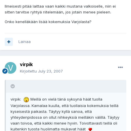
Ilmeisesti pitää laittaa vaan kaikki mustana valkoiselle, niin ei
sitten tarvitse ryhtyä riitelemään, jos jotain menee pieleen.
Onko kenelläkään lisää kokemuksia Varjolasta?
Lainaa
virpik
Kirjoitettu
July 23, 2007
virpik:
Meillä on vielä tänä syksynä häät tuolla
Varjolassa. Kamalaa kuulla, että tuollaisia kokemuksia teillä
kyseisestä paikasta. Täytyy kyllä sanoa, että
yhteydenpidossa on ollut nihkeyksiä meilläkin välillä. Täytyy
vaan toivoa, että kaikki menee hyvin. Toivottavasti teillä oli
kuitenkin tuosta huolimatta mukavat häät