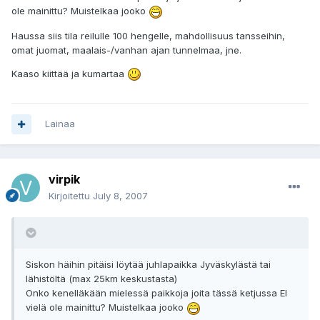
ole mainittu? Muistelkaa jooko
Haussa siis tila reilulle 100 hengelle, mahdollisuus tansseihin,
omat juomat, maalais-/vanhan ajan tunnelmaa, jne.
Kaaso kiittää ja kumartaa
Lainaa
virpik
Kirjoitettu
July 8, 2007
Siskon häihin pitäisi löytää juhlapaikka Jyväskylästä tai
lähistöltä (max 25km keskustasta)
Onko kenelläkään mielessä paikkoja joita tässä ketjussa EI
vielä ole mainittu? Muistelkaa jooko