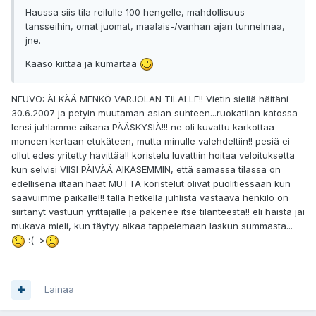
Haussa siis tila reilulle 100 hengelle, mahdollisuus
tansseihin, omat juomat, maalais-/vanhan ajan tunnelmaa,
jne.
Kaaso kiittää ja kumartaa
NEUVO: ÄLKÄÄ MENKÖ VARJOLAN TILALLE!! Vietin siellä häitäni
30.6.2007 ja petyin muutaman asian suhteen...ruokatilan katossa
lensi juhlamme aikana PÄÄSKYSIÄ!!! ne oli kuvattu karkottaa
moneen kertaan etukäteen, mutta minulle valehdeltiin!! pesiä ei
ollut edes yritetty hävittää!! koristelu luvattiin hoitaa veloituksetta
kun selvisi VIISI PÄIVÄÄ AIKASEMMIN, että samassa tilassa on
edellisenä iltaan häät MUTTA koristelut olivat puolitiessään kun
saavuimme paikalle!!! tällä hetkellä juhlista vastaava henkilö on
siirtänyt vastuun yrittäjälle ja pakenee itse tilanteesta!! eli häistä jäi
mukava mieli, kun täytyy alkaa tappelemaan laskun summasta...
:( >
Lainaa