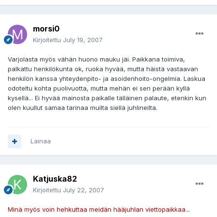
morsi0
Kirjoitettu
July 19, 2007
Varjolasta myös vähän huono mauku jäi. Paikkana toimiva,
palkattu henkilökunta ok, ruoka hyvää, mutta häistä vastaavan
henkilön kanssa yhteydenpito- ja asoidenhoito-ongelmia. Laskua
odoteltu kohta puolivuotta, mutta mehän ei sen perään kyllä
kysellä... Ei hyvää mainosta paikalle tälläinen palaute, etenkin kun
olen kuullut samaa tarinaa muilta siellä juhlineilta.
Lainaa
Katjuska82
Kirjoitettu
July 22, 2007
Minä myös voin hehkuttaa meidän hääjuhlan viettopaikkaa...