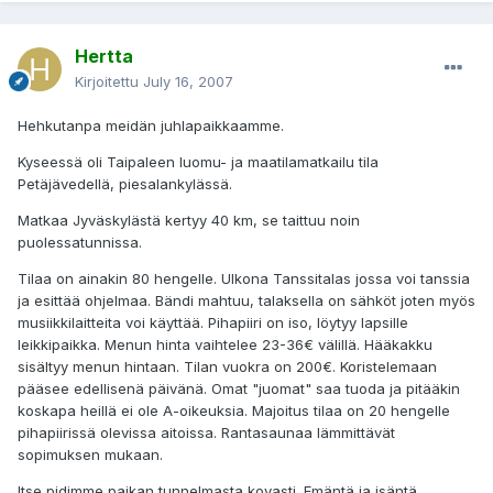
Hertta
Kirjoitettu
July 16, 2007
Hehkutanpa meidän juhlapaikkaamme.
Kyseessä oli Taipaleen luomu- ja maatilamatkailu tila
Petäjävedellä, piesalankylässä.
Matkaa Jyväskylästä kertyy 40 km, se taittuu noin
puolessatunnissa.
Tilaa on ainakin 80 hengelle. Ulkona Tanssitalas jossa voi tanssia
ja esittää ohjelmaa. Bändi mahtuu, talaksella on sähköt joten myös
musiikkilaitteita voi käyttää. Pihapiiri on iso, löytyy lapsille
leikkipaikka. Menun hinta vaihtelee 23-36€ välillä. Hääkakku
sisältyy menun hintaan. Tilan vuokra on 200€. Koristelemaan
pääsee edellisenä päivänä. Omat "juomat" saa tuoda ja pitääkin
koskapa heillä ei ole A-oikeuksia. Majoitus tilaa on 20 hengelle
pihapiirissä olevissa aitoissa. Rantasaunaa lämmittävät
sopimuksen mukaan.
Itse pidimme paikan tunnelmasta kovasti. Emäntä ja isäntä