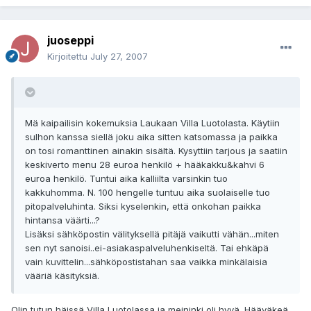
juoseppi
Kirjoitettu
July 27, 2007
Mä kaipailisin kokemuksia Laukaan Villa Luotolasta. Käytiin
sulhon kanssa siellä joku aika sitten katsomassa ja paikka
on tosi romanttinen ainakin sisältä. Kysyttiin tarjous ja saatiin
keskiverto menu 28 euroa henkilö + hääkakku&kahvi 6
euroa henkilö. Tuntui aika kalliilta varsinkin tuo
kakkuhomma. N. 100 hengelle tuntuu aika suolaiselle tuo
pitopalveluhinta. Siksi kyselenkin, että onkohan paikka
hintansa väärti...?
Lisäksi sähköpostin välityksellä pitäjä vaikutti vähän...miten
sen nyt sanoisi..ei-asiakaspalveluhenkiseltä. Tai ehkäpä
vain kuvittelin...sähköpostistahan saa vaikka minkälaisia
vääriä käsityksiä.
Olin tutun häissä Villa Luotolassa ja meininki oli hyvä. Hääväkeä