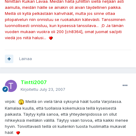
Nimittäin Kuikan Lavaa. Meidän häitä juhlittiin siellä neljään asti
aamulla, meidän häille se ainakin oli aivan täydellinen paikka.
Meillä oli kyllä pelkästään kahvihäät, mutta jos sinne ottaa
pitopalvelun niin onnistuu se ruokailukin kätevästi. Tanssiminen
luonnollisesti onnistuu, kun kyseessä tanssilava... ;D Ja tämän
vuoden mukaan vuokra oli 200 [ch8364], omat juomat sai/piti
viedä jos niitä halusi...
Lainaa
Tintti2007
Kirjoitettu
July 23, 2007
virpik:
Meillä on vielä tänä syksynä häät tuolla Varjolassa.
Kamalaa kuulla, että tuollaisia kokemuksia teillä kyseisestä
paikasta. Täytyy kyllä sanoa, että yhteydenpidossa on ollut
nihkeyksiä meilläkin välillä. Täytyy vaan toivoa, että kaikki menee
hyvin. Toivottavasti teillä oli kuitenkin tuosta huolimatta mukavat
häät