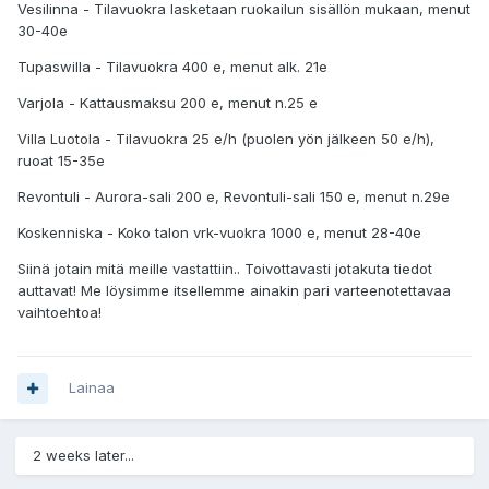
Vesilinna - Tilavuokra lasketaan ruokailun sisällön mukaan, menut
30-40e
Tupaswilla - Tilavuokra 400 e, menut alk. 21e
Varjola - Kattausmaksu 200 e, menut n.25 e
Villa Luotola - Tilavuokra 25 e/h (puolen yön jälkeen 50 e/h),
ruoat 15-35e
Revontuli - Aurora-sali 200 e, Revontuli-sali 150 e, menut n.29e
Koskenniska - Koko talon vrk-vuokra 1000 e, menut 28-40e
Siinä jotain mitä meille vastattiin.. Toivottavasti jotakuta tiedot
auttavat! Me löysimme itsellemme ainakin pari varteenotettavaa
vaihtoehtoa!
Lainaa
2 weeks later...