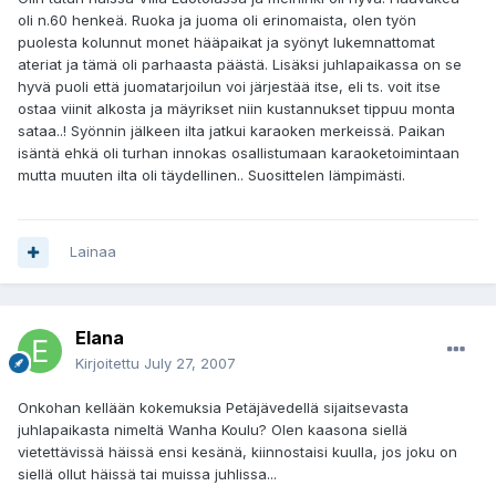
oli n.60 henkeä. Ruoka ja juoma oli erinomaista, olen työn
puolesta kolunnut monet hääpaikat ja syönyt lukemnattomat
ateriat ja tämä oli parhaasta päästä. Lisäksi juhlapaikassa on se
hyvä puoli että juomatarjoilun voi järjestää itse, eli ts. voit itse
ostaa viinit alkosta ja mäyrikset niin kustannukset tippuu monta
sataa..! Syönnin jälkeen ilta jatkui karaoken merkeissä. Paikan
isäntä ehkä oli turhan innokas osallistumaan karaoketoimintaan
mutta muuten ilta oli täydellinen.. Suosittelen lämpimästi.
Lainaa
Elana
Kirjoitettu
July 27, 2007
Onkohan kellään kokemuksia Petäjävedellä sijaitsevasta
juhlapaikasta nimeltä Wanha Koulu? Olen kaasona siellä
vietettävissä häissä ensi kesänä, kiinnostaisi kuulla, jos joku on
siellä ollut häissä tai muissa juhlissa...