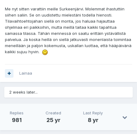
Me nyt sitten varattiin meille Surkeenjärvi. Molemmat ihastuttiin
siihen saliin. Se on uudistettu mielestäni todella hienosti.
Tilavaihtoehtojahan siellä on monta, jos haluaa hajauttaa
ohjelmaa eri paikkoihin, mutta meillä taitaa kaikki tapahtua
samassa tilassa. Tähän mennessä on saatu erittäin ystävällistä
palvelua. Ja koska heillä on siellä jatkuvasti monenlaista toimintaa
meneillään ja paljon kokemusta, uskallan luottaa, että hääpäivänä
kaikki sujuu hyvin.
Lainaa
2 weeks later...
Replies
Created
Last Reply
981
25 yr
8 yr