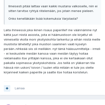
Ilmeisesti pitää laittaa vaan kaikki mustana valkoiselle, niin ei
sitten tarvitse ryhtyä riitelemään, jos jotain menee pieleen.
Onko kenelläkään lisää kokemuksia Varjolasta?
Laita ihmeessä joka ikinen risaus paperille!! me väännämme nyt
kättä juuri niistä asioista, joita ei häämuistioon ole kirjattu! eli
viimeisellä vkolla moni yksityiskohta tarkentui ja eihän niistä meille
muistiota lähetetty! joka muistion saaminen vaati kyselyn
perään..nihkeää siis oli meilläkin. nyt tämä hääsuunnittelija - irmeli
- ei keskustele meidän kanssa vaan meidän täytyy hoitaa
reklamaatio itse yrittäjän kanssa, joka ei ole kertaakaan ollut
paikalla sopimassa yksityiskohdista. Jos teillä on yläkerran tila
häissä niin uskon/ toivon / luulen että mitään ei tule jos olette
kirjanneet kaiken paperille ja saatte itse hoitaa koristelun.
Lainaa