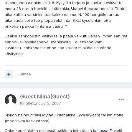
romanttinen ainakin sisältä. Kysyttiin tarjous ja saatiin keskiverto
menu 28 euroa henkilö + hääkakku&kahvi 6 euroa henkilö. Tuntui
aika kalliilta varsinkin tuo kakkuhomma. N. 100 hengelle tuntuu
aika suolaiselle tuo pitopalveluhinta. Siksi kyselenkin, että
onkohan paikka hintansa väärti...?
Lisäksi sähköpostin välityksellä pitäjä vaikutti vähän...miten sen nyt
sanoisi..ei-asiakaspalveluhenkiseltä. Tai ehkäpä vain
kuvittelin...sähköpostistahan saa vaikka minkälaisia vääriä
käsityksiä.
Lainaa
Guest Niina(Guest)
Kirjoitettu
July 5, 2007
Siskon häihin pitäisi löytää juhlapaikka Jyväskylästä tai lähistöltä
(max 25km keskustasta)
Onko kenelläkään mielessä paikkoja joita tässä ketjussa EI vielä