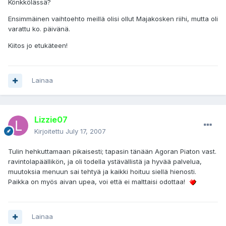
Könkkölässä?
Ensimmäinen vaihtoehto meillä olisi ollut Majakosken riihi, mutta oli
varattu ko. päivänä.
Kiitos jo etukäteen!
Lainaa
Lizzie07
Kirjoitettu
July 17, 2007
Tulin hehkuttamaan pikaisesti; tapasin tänään Agoran Piaton vast.
ravintolapäällikön, ja oli todella ystävällistä ja hyvää palvelua,
muutoksia menuun sai tehtyä ja kaikki hoituu siellä hienosti.
Paikka on myös aivan upea, voi että ei malttaisi odottaa!
Lainaa