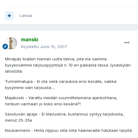
Lainaa
manski
Kirjoitettu
June 15, 2007
Minäpäs lisäilen hieman uutta tietoa, jota me saimme
kysyessämme tarjouspyyntöjä n. 10 eri paikasta tässä Jyväskylän
lähistöllä.
Tunnelmatupa - Ei ota vielä varauksia ensi kesälle, vaikka
kysyimme vain tarjousta....
Majakoski - Varattu meidän suunnittelemana ajankohtana,
niinkuin varmaan jo koko ensi kesänä?!
Savutuvan apaja - Ei tilavuokria, kustannus syntyy tarjoiluista,
menut 25-35e
Noukanniemi - Hinta riippuu siitä mitä häävieraille halutaan tarjota