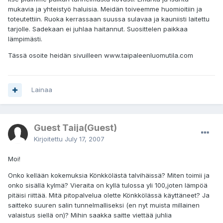
mukavia ja yhteistyö haluisia. Meidän toiveemme huomioitiin ja
toteutettiin. Ruoka kerrassaan suussa sulavaa ja kauniisti laitettu
tarjolle. Sadekaan ei juhlaa haitannut. Suosittelen paikkaa
lämpimästi.
Tässä osoite heidän sivuilleen www.taipaleenluomutila.com
Lainaa
Guest Taija(Guest)
Kirjoitettu
July 17, 2007
Moi!
Onko kellään kokemuksia Könkkölästä talvihäissä? Miten toimii ja
onko sisällä kylmä? Vieraita on kyllä tulossa yli 100,joten lämpöä
pitäisi riittää. Mitä pitopalvelua olette Könkkölässä käyttäneet? Ja
saitteko suuren salin tunnelmalliseksi (en nyt muista millainen
valaistus siellä on)? Mihin saakka saitte viettää juhlia