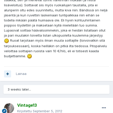
saakka, sen yli menevät tunnit harkinnan mukaan ja niistä
lisäveloitus). Soittavat siis myös ruokailujen taustalla, jota ei
alunperin oltu edes suunniteltu, mutta kiva niin. Bändissä on neljä
jäsentä ja kun ruvettiin laskemaan tuntipalkkaa niin eihän se
todella mikään päätä huimaava ole. Eli hyvin kohtuuhintainen
poppoo löydettiin ja maksetaan kyllä mielellään tuo summa.
Lupasivat soittaa häävalssimmekin, joka ei heidän listallaan ollut
ja pari muutakin toivetta listan ulkopuolelta kuulemma järjestyy.
Ruoat tarjotaan myös ilman muuta soittajille (toivoivatkin sitä
tarjouksessaan), koska heilläkin on pitkä ilta tiedossa. Pitopalvelu
veloittaa soittajien ruoista vain 10 €/hlö, eli ei totisesti kaada
budjettiamme.
Lainaa
3 weeks later...
Vintage13
Kirjoitettu
September 5, 2012