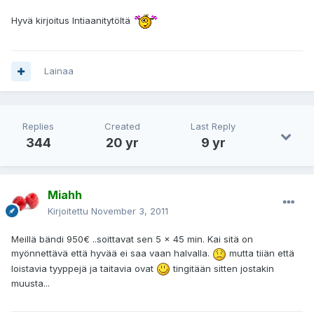
Hyvä kirjoitus Intiaanitytöltä
Lainaa
Replies
Created
Last Reply
344
20 yr
9 yr
Miahh
Kirjoitettu
November 3, 2011
Meillä bändi 950€ ..soittavat sen 5 x 45 min. Kai sitä on
myönnettävä että hyvää ei saa vaan halvalla.
mutta tiiän että
loistavia tyyppejä ja taitavia ovat
tingitään sitten jostakin
muusta...