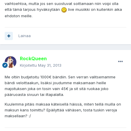
vaihtoehtoa, mutta jos sen suostuvat soittamaan niin voipi olla
että tämä tarjous hyväksytään
live musiikki on kuitenkin aika
ehdoton meille.
Lainaa
RockQueen
Kirjoitettu
May 31, 2013
Me oltiin budjetoitu 1000€ bändiin. Sen verran valitsemamme
bändi veloittaakun, lisäksi joudumme maksamaan heille
majoituksen joka on tosin vain 45€ ja sit sitä ruokaa joko
pääruoasta sivuun tai iltapalalta.
Kuulemma pitäis maksaa käteisellä häissä, miten teillä muilla on
maksun kans toimittu? Epäilyttää vähäsen, tosta tuskin veroja
maksellaan? :/