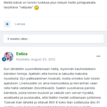
Meillä bändi on tonnin luokkaa plus tietysti heille juhlapaikalla
tarjottava "välipala"
Lainaa
3 weeks later...
Eeliza
Kirjoitettu
August 20, 2012
Kun lähdettiin suunnittelemaan häitä, myönnän kauhistelleeni
bändien hintoja. Ajattelin että tonnia ei takuulla makseta
musiikista. Dj:n palkkaaminen houkutti, mutta onneksi tulin toisiin
ajatuksiin. Livemusiikki on aina livemusiikkia ja kerranhan vaan
niitä häitä vietetään (toivottavasti). Saatiin suosituksia parista
bändistä, joista toinen kuulosti ja vaikutti sen verran hyvältä,
asialliselta ja joustavalta, että tilattiin heidät soittamaan juhliimme.
Tulevat ihan läheltä ja ottavat 850 € koko illan soittelusta (klo 01