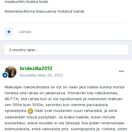
maakuntiin.Hiukka lisää.
Kokeneita.Monia tilaisuuksia hoitanut bändi.
Lainaa
3 months later...
bridezilla2013
Kirjoitettu
May 26, 2013
Maksajan näkökulmasta se nyt on vaan yksi hailee kuinka monta
henkeä sitä rahaa on jakamassa. Ymmärrän toki näkökantasi,
MUTTA, sitä rahaa kun ei ole loputtomasti ja mielummin maksan
sen 500e kuin 1000e, varsinkin kun olemme persaukisia
opiskelijoita
Häät ovat muutenkin suuri rahareikä, ja siinä
säästetään missä pystytään. Ja lisäksi kaikille, kuten minulle
esimerkiksi, elävä musiikki ei ole tärkeää. Itse pidän nimenomaan
bilemusiikista, enkä valsseista yms. suomipopista ja -rokista. Joten