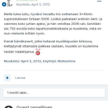
Kirjoitettu
April 3, 2012
Meille tulee tuttu, hyväksi havaittu trio soittamaan 3x45min
superedulliseen hintaan 500€. Lisäksi palkataan erillinen ääni- ja
valomies koko juhlan ajaksi, ja hän veloittaa 250€+alv. Selvitään
siis 750 eurolla koko tapahtumatekniikasta ja musiikista, mikä on
mun mielestä erittäin hyvin.
Ihanat bändikaverit, jotka hoitavat musiikkipuolen kirkossa,
kieltäytyivät ottamasta palkkaa vastaan, musiikki on kuulemma
heidän häälahjansa.
Muokattu:
April 3, 2012
, käyttäjä: Mollastiina
Lainaa
1 month later...
Guest onnellinen