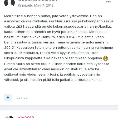
Kirjoitettu
May 7, 2012
Meille tulee 5 hengen bändi, jota vetää ystävämme. Hän on
esiintynyt vaikka minkälaisissa tilaisuuksissa ja kokoonpanoissa ja
vaikka tätä hääbändiä en ole kokonaisuudessana nähnyt/kuullut,
luotan siihen että hänellä on hyvä porukka koossa. Me ei edes
haluttu musiikkia koko illaksi tai edes 3 x 45 min settiä, vaan
bändi esiintyy n. tunnin verran. Tämä ystävämme antoi meille n.
200 (!!) kappaleen listan joita on tottunut soittamaan ja valikoimme
sieltä 10-15 mieluista, lisäksi vielä pyysin muutamaa listan
ulkopuolista kappaletta eikä nekään olleet mikään ongelma
Hintaa tuolla on sitten 500 e. Siihen nähden kallis että kyseessä
eivät ole ammattilaiset vaan musiikin opiskelijat, ja että he
soittavat vain yhden setin - tosin, itsepähän pyydettiin niin
vähäistä, ja silti heidän pitää tulla paikalle ja roudata kamat.
Lainaa