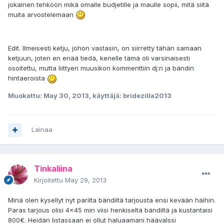
jokainen tehköön mikä omalle budjetille ja maulle sopii, mitä siitä
muita arvostelemaan
Edit. Ilmeisesti ketju, johon vastasin, on siirretty tähän samaan
ketjuun, joten en enää tiedä, kenelle tämä oli varsinaisesti
osoitettu, mutta liittyen muusikon kommenttiin dj:n ja bändin
hintaeroista
Muokattu:
May 30, 2013
, käyttäjä: bridezilla2013
Lainaa
Tinkaliina
Kirjoitettu
May 29, 2013
Minä olen kysellyt nyt parilta bändiltä tarjousta ensi kevään häihin.
Paras tarjous olisi 4x45 min viisi henkiseltä bändiltä ja kustantaisi
800€. Heidän listassaan ei ollut haluaamani häävalssi