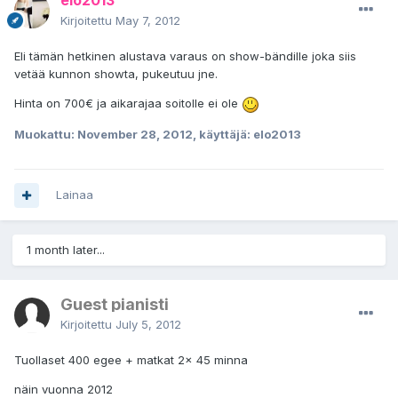
elo2013
Kirjoitettu
May 7, 2012
Eli tämän hetkinen alustava varaus on show-bändille joka siis
vetää kunnon showta, pukeutuu jne.
Hinta on 700€ ja aikarajaa soitolle ei ole
Muokattu:
November 28, 2012
, käyttäjä: elo2013
Lainaa
1 month later...
Guest pianisti
Kirjoitettu
July 5, 2012
Tuollaset 400 egee + matkat 2x 45 minna
näin vuonna 2012