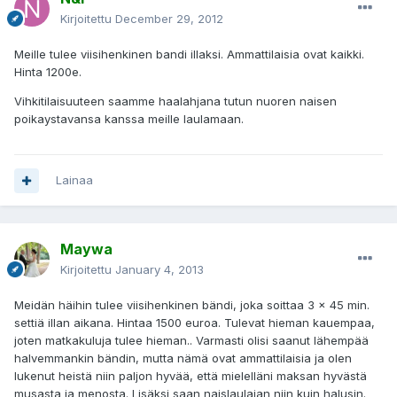
Kirjoitettu
December 29, 2012
Meille tulee viisihenkinen bandi illaksi. Ammattilaisia ovat kaikki.
Hinta 1200e.
Vihkitilaisuuteen saamme haalahjana tutun nuoren naisen
poikaystavansa kanssa meille laulamaan.
Lainaa
Maywa
Kirjoitettu
January 4, 2013
Meidän häihin tulee viisihenkinen bändi, joka soittaa 3 x 45 min.
settiä illan aikana. Hintaa 1500 euroa. Tulevat hieman kauempaa,
joten matkakuluja tulee hieman.. Varmasti olisi saanut lähempää
halvemmankin bändin, mutta nämä ovat ammattilaisia ja olen
lukenut heistä niin paljon hyvää, että mielelläni maksan hyvästä
musasta ja menosta. Lisäksi saan naislaulajan niin kuin halusin.