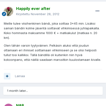
Happily ever after
Kirjoitettu
November 28, 2012
Meille tulee viisihenkinen bändi, joka soittaa 3x45 min. Lisäksi
saman bändin kolme jäsentä soittavat vihkimisessä juhlapaikalla.
Koko hommasta maksamme 1000 € + matkakulut (matkaa n. 20
km).
Olen tähän varsin tyytyväinen. Pelkäsin aluksi että joudun
ottamaan eri ihmiset soittamaan vihkimiseen ja se olisi helposti
tullut tosi kalliiksi. Tällä bändillä oli kuitenkin niin hyvä
kokoonpano, että näillä saadaan marssitkin kuulostamaan kivalle.
Lainaa
1 month later...
N&P