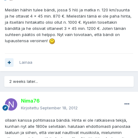
Meidän häihin tulee bändi, jossa 5 hlö ja matka n. 120 km/suunta
ja he ottavat 4 x 45 min. 870 €. Mielestäni tämä ei ole paha hinta,
ja itselläni hintakatto olisi ollut n. 1000 €. Kyselin toiseltakin
bändiltä ja he olisivat ottaneet 3 x 45 min. 1200 €. Joten tämän
suhteen päätös oli helppo. Nyt vain toivotaan, että bändi on
lupaustensa veroinen!
Lainaa
2 weeks later...
Nima76
Kirjoitettu
September 18, 2012
ollaan kanssa pohtimassa bändiä. Hinta ei ole ratkaiseva tekijä,
kunhan nyt alle 1800e selvitään. halutaan ehdottomasti panostaa
laatuun ja siihen, että vieraat nauttivat musiikista, mielummin