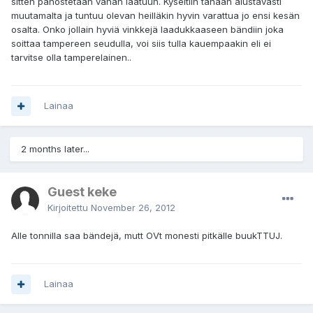
sitten panostetaan vähän laatuun. Kyseltiin tänään alustavasti
muutamalta ja tuntuu olevan heilläkin hyvin varattua jo ensi kesän
osalta. Onko jollain hyviä vinkkejä laadukkaaseen bändiin joka
soittaa tampereen seudulla, voi siis tulla kauempaakin eli ei
tarvitse olla tamperelainen..
Lainaa
2 months later...
Guest keke
Kirjoitettu
November 26, 2012
Alle tonnilla saa bändejä, mutt OVt monesti pitkälle buukTTUJ.
Lainaa