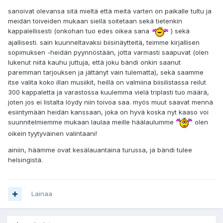
sanoivat olevansa sitä mieltä että meitä varten on paikalle tultu ja
meidän toiveiden mukaan siellä soitetaan sekä tietenkin
kappalellisesti (onkohan tuo edes oikea sana
) sekä
ajallisesti. sain kuunneltavaksi biisinäytteitä, teimme kirjallisen
sopimuksen -heidän pyynnöstään, jotta varmasti saapuvat (olen
lukenut niitä kauhu juttuja, että joku bändi onkin saanut
paremman tarjouksen ja jättänyt vain tulematta), sekä saamme
itse valita koko illan musiikit, heillä on valmiina biisilistassa reilut
300 kappaletta ja varastossa kuulemma vielä triplasti tuo määrä,
joten jos ei listalta löydy niin toivoa saa. myös muut saavat mennä
esiintymään heidän kanssaan, joka on hyvä koska nyt kaaso voi
suunnitelmiemme mukaan laulaa meille häälaulumme
olen
oikein tyytyväinen valintaani!
ainiin, häämme ovat kesälauantaina turussa, ja bändi tulee
helsingistä.
Lainaa