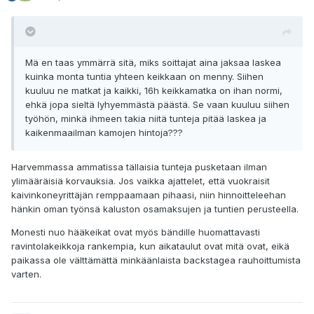
Mä en taas ymmärrä sitä, miks soittajat aina jaksaa laskea
kuinka monta tuntia yhteen keikkaan on menny. Siihen
kuuluu ne matkat ja kaikki, 16h keikkamatka on ihan normi,
ehkä jopa sieltä lyhyemmästä päästä. Se vaan kuuluu siihen
työhön, minkä ihmeen takia niitä tunteja pitää laskea ja
kaikenmaailman kamojen hintoja???
Harvemmassa ammatissa tällaisia tunteja pusketaan ilman
ylimääräisiä korvauksia. Jos vaikka ajattelet, että vuokraisit
kaivinkoneyrittäjän remppaamaan pihaasi, niin hinnoitteleehan
hänkin oman työnsä kaluston osamaksujen ja tuntien perusteella.
Monesti nuo hääkeikat ovat myös bändille huomattavasti
ravintolakeikkoja rankempia, kun aikataulut ovat mitä ovat, eikä
paikassa ole välttämättä minkäänlaista backstagea rauhoittumista
varten.