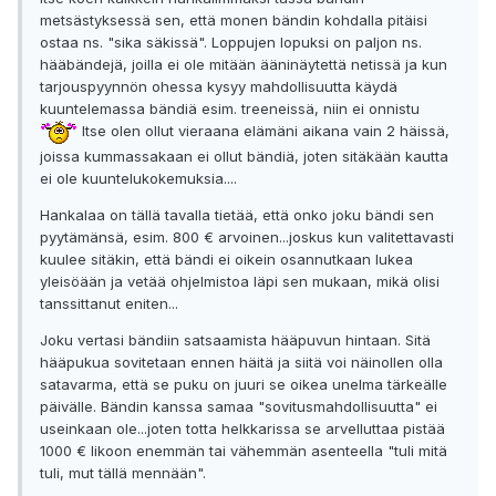
metsästyksessä sen, että monen bändin kohdalla pitäisi
ostaa ns. "sika säkissä". Loppujen lopuksi on paljon ns.
hääbändejä, joilla ei ole mitään ääninäytettä netissä ja kun
tarjouspyynnön ohessa kysyy mahdollisuutta käydä
kuuntelemassa bändiä esim. treeneissä, niin ei onnistu
Itse olen ollut vieraana elämäni aikana vain 2 häissä,
joissa kummassakaan ei ollut bändiä, joten sitäkään kautta
ei ole kuuntelukokemuksia....
Hankalaa on tällä tavalla tietää, että onko joku bändi sen
pyytämänsä, esim. 800 € arvoinen...joskus kun valitettavasti
kuulee sitäkin, että bändi ei oikein osannutkaan lukea
yleisöään ja vetää ohjelmistoa läpi sen mukaan, mikä olisi
tanssittanut eniten...
Joku vertasi bändiin satsaamista hääpuvun hintaan. Sitä
hääpukua sovitetaan ennen häitä ja siitä voi näinollen olla
satavarma, että se puku on juuri se oikea unelma tärkeälle
päivälle. Bändin kanssa samaa "sovitusmahdollisuutta" ei
useinkaan ole...joten totta helkkarissa se arvelluttaa pistää
1000 € likoon enemmän tai vähemmän asenteella "tuli mitä
tuli, mut tällä mennään".