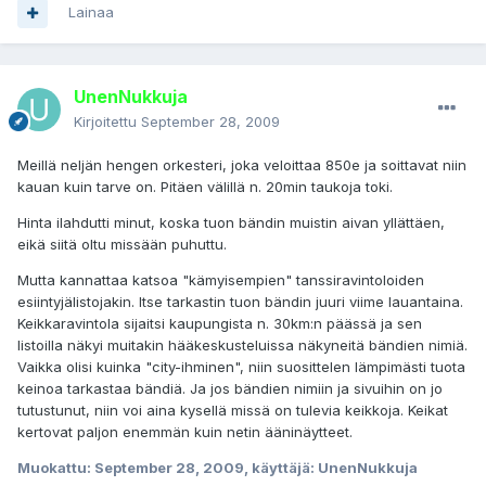
Lainaa
UnenNukkuja
Kirjoitettu
September 28, 2009
Meillä neljän hengen orkesteri, joka veloittaa 850e ja soittavat niin
kauan kuin tarve on. Pitäen välillä n. 20min taukoja toki.
Hinta ilahdutti minut, koska tuon bändin muistin aivan yllättäen,
eikä siitä oltu missään puhuttu.
Mutta kannattaa katsoa "kämyisempien" tanssiravintoloiden
esiintyjälistojakin. Itse tarkastin tuon bändin juuri viime lauantaina.
Keikkaravintola sijaitsi kaupungista n. 30km:n päässä ja sen
listoilla näkyi muitakin hääkeskusteluissa näkyneitä bändien nimiä.
Vaikka olisi kuinka "city-ihminen", niin suosittelen lämpimästi tuota
keinoa tarkastaa bändiä. Ja jos bändien nimiin ja sivuihin on jo
tutustunut, niin voi aina kysellä missä on tulevia keikkoja. Keikat
kertovat paljon enemmän kuin netin ääninäytteet.
Muokattu:
September 28, 2009
, käyttäjä: UnenNukkuja