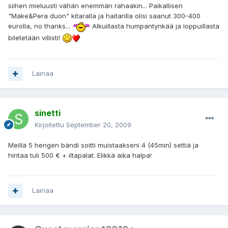
siihen mieluusti vähän enemmän rahaakin... Paikallisen
"Make&Pera duon" kitaralla ja haitarilla olisi saanut 300-400
eurolla, no thanks...
Alkuillasta humpantynkää ja loppuillasta
biletetään villisti!
Lainaa
sinetti
Kirjoitettu
September 20, 2009
Meillä 5 hengen bändi soitti muistaakseni 4 (45min) settiä ja
hintaa tuli 500 € + iltapalat. Elikkä aika halpa!
Lainaa