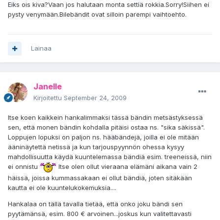
Eiks ois kiva?Vaan jos halutaan monta settiä rokkia.Sorry!Siihen ei
pysty venymään.Bilebändit ovat silloin parempi vaihtoehto.
Lainaa
Janelle
Kirjoitettu
September 24, 2009
Itse koen kaikkein hankalimmaksi tässä bändin metsästyksessä
sen, että monen bändin kohdalla pitäisi ostaa ns. "sika säkissä".
Loppujen lopuksi on paljon ns. hääbändejä, joilla ei ole mitään
ääninäytettä netissä ja kun tarjouspyynnön ohessa kysyy
mahdollisuutta käydä kuuntelemassa bändiä esim. treeneissä, niin
ei onnistu
Itse olen ollut vieraana elämäni aikana vain 2
häissä, joissa kummassakaan ei ollut bändiä, joten sitäkään
kautta ei ole kuuntelukokemuksia....
Hankalaa on tällä tavalla tietää, että onko joku bändi sen
pyytämänsä, esim. 800 € arvoinen...joskus kun valitettavasti