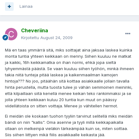
Lainaa
Cheveriina
Kirjoitettu
August 24, 2009
Mä en taas ymmärrä sitä, miks soittajat aina jaksaa laskea kuinka
monta tuntia yhteen keikkaan on menny. Siihen kuuluu ne matkat
ja kaikki, 16h keikkamatka on ihan normi, ehkä jopa sieltä
lyhyemmästä päästä. Se vaan kuuluu siihen työhön, minkä ihmeen
takia niitä tunteja pitää laskea ja kaikenmaailman kamojen
hintoja??? No joo, pitäähän sitä koittaa asiakkaalle jollain tavalla
hinta perustella, mutta tuosta tulee jo vähän semmoinen meininki,
että kilpaillaan siitä kenellä menee keikan teko rankimmaksi ja se
jolla yhteen keikkaan kuluu 20 tuntia kun muut on päässy
viidellätoista on sitten voittaja. Menee jo vähitellen hermot.
Ei meidän ole koskaan tuohon tyyliin tarvinut selitellä miks meidän
bändi on niin "kallis". Oma asenne ja tyyli millä keikkapaikalla
ollaan on melkeinpä vieläkin tärkeämpää kuin se, miten soittaa.
Siis siihen liittyen mikä fiilis asiakkaalle keikasta jää.