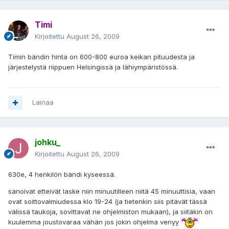
Timi
Kirjoitettu
August 26, 2009
Timin bändin hinta on 600-800 euroa keikan pituudesta ja
järjestelystä riippuen Helsingissä ja lähiympäristössä.
Lainaa
johku_
Kirjoitettu
August 26, 2009
630e, 4 henkilön bändi kyseessä.
sanoivat etteivät laske niin minuutilleen niitä 45 minuuttisia, vaan
ovat soittovalmiudessa klo 19-24 (ja tietenkin siis pitävät tässä
välissä taukoja, sovittavat ne ohjelmiston mukaan), ja siitäkin on
kuulemma joustovaraa vähän jos jokin ohjelma venyy