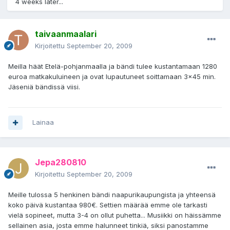
4 weeks later...
taivaanmaalari
Kirjoitettu
September 20, 2009
Meilla häät Etelä-pohjanmaalla ja bändi tulee kustantamaan 1280
euroa matkakuluineen ja ovat lupautuneet soittamaan 3x45 min.
Jäseniä bändissä viisi.
Lainaa
Jepa280810
Kirjoitettu
September 20, 2009
Meille tulossa 5 henkinen bändi naapurikaupungista ja yhteensä
koko päivä kustantaa 980€. Settien määrää emme ole tarkasti
vielä sopineet, mutta 3-4 on ollut puhetta... Musiikki on häissämme
sellainen asia, josta emme halunneet tinkiä, siksi panostamme