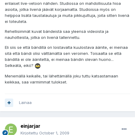
erilaiset live-vetoon nähden. Studiossa on mahdollisuuta hioa
asioita, jotka livenä jäävät korjaamatta. Studioissa myös on
helppoa lisätä taustalauluja ja muita pikkujuttuja, joita sitten livenä
ei toteuteta.
Rehellisimmät kuvat bändeistä saa yleensä videoista ja
nauhotteista, jotka on livenä tallennettu.
Eli siis se että bändillä on loistavalta kuulostava äänite, ei meinaa
sitä että bändi olisi välttämättä sen veroinen. Toisaalta se että
bändillä ei ole äänitettä, ei meinaa bändin olevan huono...
Selkeätä, eikö?
Menemällä keikalle, tai lähettämällä joku tuttu katsastamaan
keikkaa, saa varmimmat tulokset.
Lainaa
einjarjar
Kirjoitettu
October 1, 2009