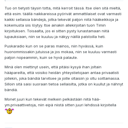
Tuo on tietysti täysin totta, mitä kerroit tässä. Itse olen sitä mieltä,
että esim. täällä naikkareissa pyörivät ammattilaiset ovat varmasti
kaikki sellaisia bändejä, jotka tekevät paljon niitä hääkeikkoja ja
kokemusta siis löytyy. Itse ainakin allekirjoitan tuon Timin
kirjoituksen. Toisaalta, jos ei sitten pysty lunastamaan niitä
lupauksiaan, niin se kuuluu ja näkyy näillä palstoilla heti.
Puskaradio kun on se paras mainos, niin hyvässä, kuin
huonommissakin jutuissa ja jos mokaa, niin se kuuluu varmasti
paljon nopeammin, kuin se hyvä palaute.
Minä olen miettinyt usein, että pitäisi kysyä ihan joltain
hääpareilta, että voisiko heidän yhteystietojaan antaa privaatisti
jollekin, joka bändiä tarvitsee ja joille oltaisiin jo oltu soittamassa.
Silloin sitä saisi suoraan tietoa sellaisilta, jotka on kuullut ja nähnyt
bändiä.
Monet juuri kun tekevät melkein pelkästään niitä hää-
ym.privaattivetoja, niin eipä niistä sitten juuri lehdissä kirjoitella