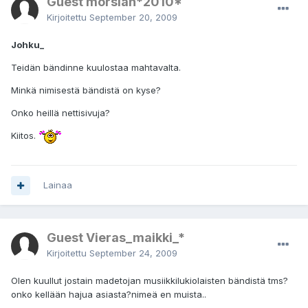
Guest morsian*2010*
Kirjoitettu
September 20, 2009
Johku_
Teidän bändinne kuulostaa mahtavalta.
Minkä nimisestä bändistä on kyse?
Onko heillä nettisivuja?
Kiitos.
Lainaa
Guest Vieras_maikki_*
Kirjoitettu
September 24, 2009
Olen kuullut jostain madetojan musiikkilukiolaisten bändistä tms?
onko kellään hajua asiasta?nimeä en muista..