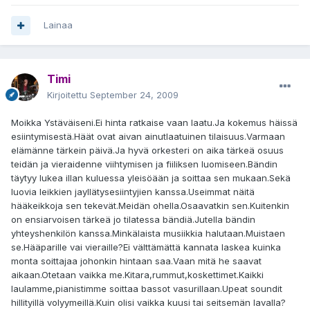
Lainaa
Timi
Kirjoitettu
September 24, 2009
Moikka Ystäväiseni.Ei hinta ratkaise vaan laatu.Ja kokemus häissä
esiintymisestä.Häät ovat aivan ainutlaatuinen tilaisuus.Varmaan
elämänne tärkein päivä.Ja hyvä orkesteri on aika tärkeä osuus
teidän ja vieraidenne viihtymisen ja fiiliksen luomiseen.Bändin
täytyy lukea illan kuluessa yleisöään ja soittaa sen mukaan.Sekä
luovia leikkien jayllätysesiintyjien kanssa.Useimmat näitä
hääkeikkoja sen tekevät.Meidän ohella.Osaavatkin sen.Kuitenkin
on ensiarvoisen tärkeä jo tilatessa bändiä.Jutella bändin
yhteyshenkilön kanssa.Minkälaista musiikkia halutaan.Muistaen
se.Hääparille vai vieraille?Ei välttämättä kannata laskea kuinka
monta soittajaa johonkin hintaan saa.Vaan mitä he saavat
aikaan.Otetaan vaikka me.Kitara,rummut,koskettimet.Kaikki
laulamme,pianistimme soittaa bassot vasurillaan.Upeat soundit
hillityillä volyymeillä.Kuin olisi vaikka kuusi tai seitsemän lavalla?