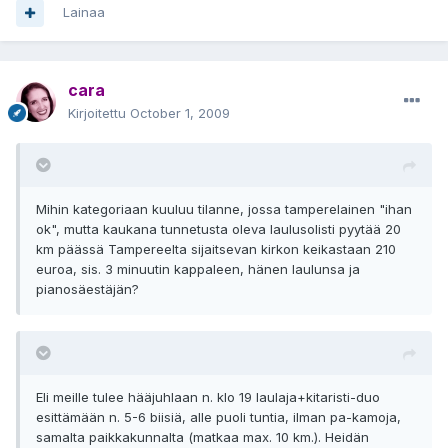
Lainaa
cara
Kirjoitettu
October 1, 2009
Mihin kategoriaan kuuluu tilanne, jossa tamperelainen "ihan
ok", mutta kaukana tunnetusta oleva laulusolisti pyytää 20
km päässä Tampereelta sijaitsevan kirkon keikastaan 210
euroa, sis. 3 minuutin kappaleen, hänen laulunsa ja
pianosäestäjän?
Eli meille tulee hääjuhlaan n. klo 19 laulaja+kitaristi-duo
esittämään n. 5-6 biisiä, alle puoli tuntia, ilman pa-kamoja,
samalta paikkakunnalta (matkaa max. 10 km.). Heidän