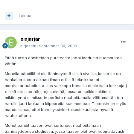
Lainaa
einjarjar
Kirjoitettu
September 30, 2009
Pitää tuosta äänitteiden puutteesta ja/tai laadusta huomauttaa
vähän...
Monella bändillä ei ole ääninäytettä siellä sivuilla, koska se on
hankalaa saada aikaan ilman erillistä teknikkoa tai
moniraitanauhoitusta. Jos vaikkapa bändillä ei ole isoja keikkoja (-
> eikä siis isoa äänijärjestelmää, jossa on kaikki soittimet
mikitettynä) ei mikserin perästä nauhoittamalla välttämättä irtoa
narulle juuri laulua ja kiippareita kummempaa. Tietenkin on myös
mahdollisuus, ettei bändi yksinkertaisesti kuulosta hyvältä
nauhoitettena.
Monet bändit taasen ovat sortuneet nauhoittamaan
ääninäytteensä studiossa, jossa taasen olot ovat huomattavasti