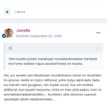
Lainaa
Janelle
Kirjoitettu
September 24, 2009
Olen kuullut jostain madetojan musiikkilukiolaisten bändistä
tms?onko kellään hajua asiasta?nimeä en muista..
Hei, joo ainakin yksi Madetojan musiikkilukion bändi on nimeltään
Ex-groove. Heillä on myös nettisivut, joilta löytyy ääninäyte (laita
tuo bändin nimi googleen, niin löydät sivun). Itse olin todella
yllättynyt, kun kyselin tarjousta...hinta on ihan yhtä paljon, kuin ns.
ammattilaishääbändeilläkin.... Kuvittelin, että olisimme saaneet
opiskelijat vähän edullisemmalla....