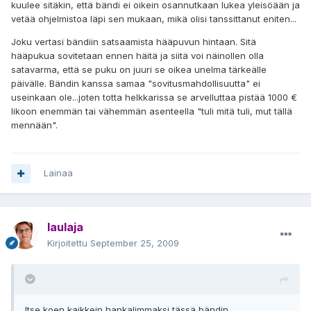
kuulee sitäkin, että bändi ei oikein osannutkaan lukea yleisöään ja
vetää ohjelmistoa läpi sen mukaan, mikä olisi tanssittanut eniten...
Joku vertasi bändiin satsaamista hääpuvun hintaan. Sitä
hääpukua sovitetaan ennen häitä ja siitä voi näinollen olla
satavarma, että se puku on juuri se oikea unelma tärkeälle
päivälle. Bändin kanssa samaa "sovitusmahdollisuutta" ei
useinkaan ole...joten totta helkkarissa se arvelluttaa pistää 1000 €
likoon enemmän tai vähemmän asenteella "tuli mitä tuli, mut tällä
mennään".
Lainaa
laulaja
Kirjoitettu
September 25, 2009
Itse koen kaikkein hankalimmaksi tässä bändin