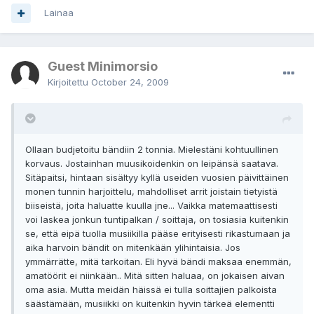
Lainaa
Guest Minimorsio
Kirjoitettu
October 24, 2009
Ollaan budjetoitu bändiin 2 tonnia. Mielestäni kohtuullinen
korvaus. Jostainhan muusikoidenkin on leipänsä saatava.
Sitäpaitsi, hintaan sisältyy kyllä useiden vuosien päivittäinen
monen tunnin harjoittelu, mahdolliset arrit joistain tietyistä
biiseistä, joita haluatte kuulla jne... Vaikka matemaattisesti
voi laskea jonkun tuntipalkan / soittaja, on tosiasia kuitenkin
se, että eipä tuolla musiikilla pääse erityisesti rikastumaan ja
aika harvoin bändit on mitenkään ylihintaisia. Jos
ymmärrätte, mitä tarkoitan. Eli hyvä bändi maksaa enemmän,
amatöörit ei niinkään.. Mitä sitten haluaa, on jokaisen aivan
oma asia. Mutta meidän häissä ei tulla soittajien palkoista
säästämään, musiikki on kuitenkin hyvin tärkeä elementti