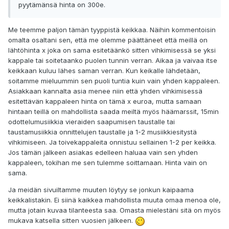
pyytämänsä hinta on 300e.
Me teemme paljon tämän tyyppistä keikkaa. Näihin kommentoisin
omalta osaltani sen, että me olemme päättäneet että meillä on
lähtöhinta x joka on sama esitetäänkö sitten vihkimisessä se yksi
kappale tai soitetaanko puolen tunnin verran. Aikaa ja vaivaa itse
keikkaan kuluu lähes saman verran. Kun keikalle lähdetään,
soitamme mieluummin sen puoli tuntia kuin vain yhden kappaleen.
Asiakkaan kannalta asia menee niin että yhden vihkimisessä
esitettävän kappaleen hinta on tämä x euroa, mutta samaan
hintaan teillä on mahdollista saada meiltä myös häämarssit, 15min
odottelumusiikkia vieraiden saapumisen taustalle tai
taustamusiikkia onnittelujen taustalle ja 1-2 musiikkiesitystä
vihkimiseen. Ja toivekappaleita onnistuu sellainen 1-2 per keikka.
Jos tämän jälkeen asiakas edelleen haluaa vain sen yhden
kappaleen, tokihan me sen tulemme soittamaan. Hinta vain on
sama.
Ja meidän sivuiltamme muuten löytyy se jonkun kaipaama
keikkalistakin. Ei siinä kaikkea mahdollista muuta omaa menoa ole,
mutta jotain kuvaa tilanteesta saa. Omasta mielestäni sitä on myös
mukava katsella sitten vuosien jälkeen.