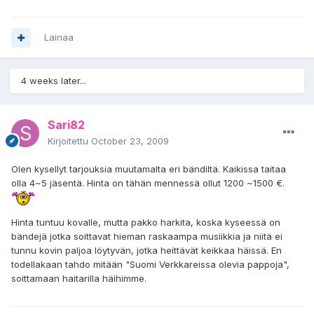
Lainaa
4 weeks later...
Sari82
Kirjoitettu
October 23, 2009
Olen kysellyt tarjouksia muutamalta eri bändiltä. Kaikissa taitaa
olla 4~5 jäsentä. Hinta on tähän mennessä ollut 1200 ~1500 €.
Hinta tuntuu kovalle, mutta pakko harkita, koska kyseessä on
bändejä jotka soittavat hieman raskaampa musiikkia ja niitä ei
tunnu kovin paljoa löytyvän, jotka heittävät keikkaa häissä. En
todellakaan tahdo mitään "Suomi Verkkareissa olevia pappoja",
soittamaan haitarilla häihimme.