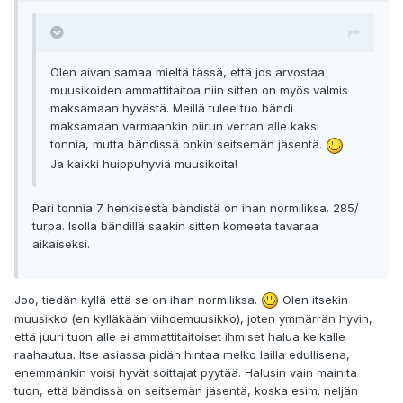
Olen aivan samaa mieltä tässä, että jos arvostaa
muusikoiden ammattitaitoa niin sitten on myös valmis
maksamaan hyvästä. Meillä tulee tuo bändi
maksamaan varmaankin piirun verran alle kaksi
tonnia, mutta bändissä onkin seitsemän jäsentä.
Ja kaikki huippuhyviä muusikoita!
Pari tonnia 7 henkisestä bändistä on ihan normiliksa. 285/
turpa. Isolla bändillä saakin sitten komeeta tavaraa
aikaiseksi.
Joo, tiedän kyllä että se on ihan normiliksa.
Olen itsekin
muusikko (en kylläkään viihdemuusikko), joten ymmärrän hyvin,
että juuri tuon alle ei ammattitaitoiset ihmiset halua keikalle
raahautua. Itse asiassa pidän hintaa melko lailla edullisena,
enemmänkin voisi hyvät soittajat pyytää. Halusin vain mainita
tuon, että bändissä on seitsemän jäsentä, koska esim. neljän