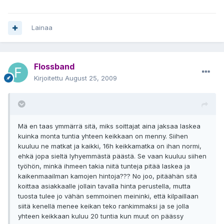
Lainaa
Flossband
Kirjoitettu
August 25, 2009
Mä en taas ymmärrä sitä, miks soittajat aina jaksaa laskea
kuinka monta tuntia yhteen keikkaan on menny. Siihen
kuuluu ne matkat ja kaikki, 16h keikkamatka on ihan normi,
ehkä jopa sieltä lyhyemmästä päästä. Se vaan kuuluu siihen
työhön, minkä ihmeen takia niitä tunteja pitää laskea ja
kaikenmaailman kamojen hintoja??? No joo, pitäähän sitä
koittaa asiakkaalle jollain tavalla hinta perustella, mutta
tuosta tulee jo vähän semmoinen meininki, että kilpaillaan
siitä kenellä menee keikan teko rankimmaksi ja se jolla
yhteen keikkaan kuluu 20 tuntia kun muut on päässy