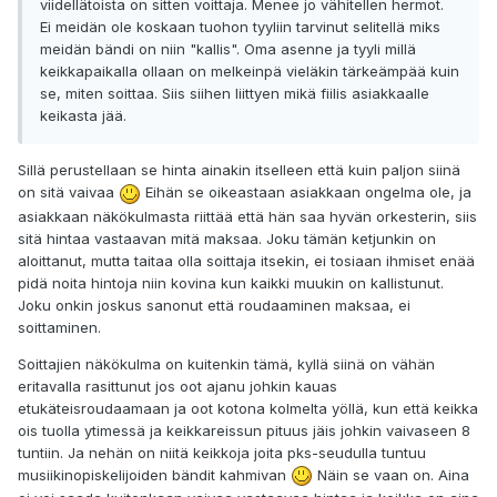
viidellätoista on sitten voittaja. Menee jo vähitellen hermot.
Ei meidän ole koskaan tuohon tyyliin tarvinut selitellä miks
meidän bändi on niin "kallis". Oma asenne ja tyyli millä
keikkapaikalla ollaan on melkeinpä vieläkin tärkeämpää kuin
se, miten soittaa. Siis siihen liittyen mikä fiilis asiakkaalle
keikasta jää.
Sillä perustellaan se hinta ainakin itselleen että kuin paljon siinä
on sitä vaivaa
Eihän se oikeastaan asiakkaan ongelma ole, ja
asiakkaan näkökulmasta riittää että hän saa hyvän orkesterin, siis
sitä hintaa vastaavan mitä maksaa. Joku tämän ketjunkin on
aloittanut, mutta taitaa olla soittaja itsekin, ei tosiaan ihmiset enää
pidä noita hintoja niin kovina kun kaikki muukin on kallistunut.
Joku onkin joskus sanonut että roudaaminen maksaa, ei
soittaminen.
Soittajien näkökulma on kuitenkin tämä, kyllä siinä on vähän
eritavalla rasittunut jos oot ajanu johkin kauas
etukäteisroudaamaan ja oot kotona kolmelta yöllä, kun että keikka
ois tuolla ytimessä ja keikkareissun pituus jäis johkin vaivaseen 8
tuntiin. Ja nehän on niitä keikkoja joita pks-seudulla tuntuu
musiikinopiskelijoiden bändit kahmivan
Näin se vaan on. Aina