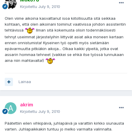
Kirjoitettu
July 9, 2010
Olen viime aikoina kasvattanut isoa kiitollisuutta sitä seikkaa
kohtaan, että olen aikoinani toiminut vaativissa johdon assistentin
tehtävissä
Ilman sitä kokemusta olisin todennäköisesti
tehnyt useimmat järjestelyihin liittyvät asiat aika moneen kertaan
ennen onnistumista! Kyseinen työ opetti myös sietämään
epävarmuutta pitkiäkin aikoja... Olkaa kaikki ylpeitä, jotka ovat
assarin hommaa tehneet (vaikkei se ehkä itse työssä tunnukaan
aina niin mahtavalta!)
Lainaa
akrim
Kirjoitettu
July 9, 2010
Päätettiin eilen vihkipäivä, juhlapäivä ja varattiin kirkko siunausta
varten. Juhlapaikkakin tuntuu jo melko varmalta valinnalta.