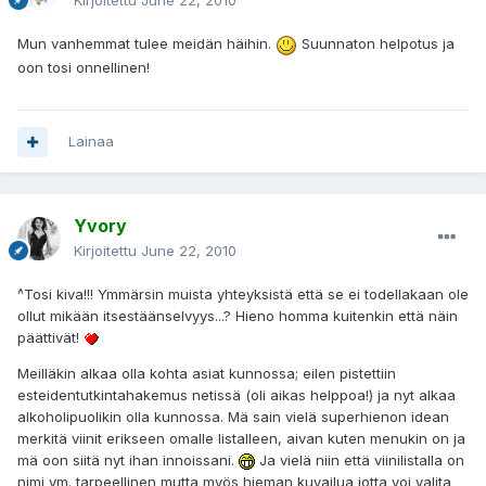
Kirjoitettu
June 22, 2010
Mun vanhemmat tulee meidän häihin.
Suunnaton helpotus ja
oon tosi onnellinen!
Lainaa
Yvory
Kirjoitettu
June 22, 2010
^Tosi kiva!!! Ymmärsin muista yhteyksistä että se ei todellakaan ole
ollut mikään itsestäänselvyys...? Hieno homma kuitenkin että näin
päättivät!
Meilläkin alkaa olla kohta asiat kunnossa; eilen pistettiin
esteidentutkintahakemus netissä (oli aikas helppoa!) ja nyt alkaa
alkoholipuolikin olla kunnossa. Mä sain vielä superhienon idean
merkitä viinit erikseen omalle listalleen, aivan kuten menukin on ja
mä oon siitä nyt ihan innoissani.
Ja vielä niin että viinilistalla on
nimi ym. tarpeellinen mutta myös hieman kuvailua jotta voi valita