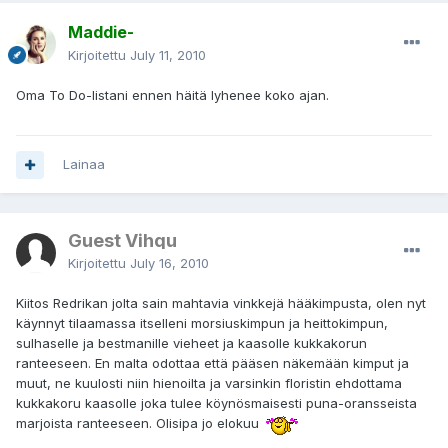
Maddie-
Kirjoitettu
July 11, 2010
Oma To Do-listani ennen häitä lyhenee koko ajan.
Lainaa
Guest Vihqu
Kirjoitettu
July 16, 2010
Kiitos Redrikan jolta sain mahtavia vinkkejä hääkimpusta, olen nyt
käynnyt tilaamassa itselleni morsiuskimpun ja heittokimpun,
sulhaselle ja bestmanille vieheet ja kaasolle kukkakorun
ranteeseen. En malta odottaa että pääsen näkemään kimput ja
muut, ne kuulosti niin hienoilta ja varsinkin floristin ehdottama
kukkakoru kaasolle joka tulee köynösmaisesti puna-oransseista
marjoista ranteeseen. Olisipa jo elokuu