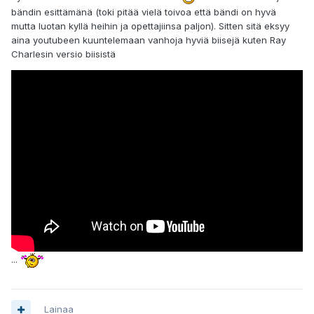
bändin esittämänä (toki pitää vielä toivoa että bändi on hyvä
mutta luotan kyllä heihin ja opettajiinsa paljon). Sitten sitä eksyy
aina youtubeen kuuntelemaan vanhoja hyviä biisejä kuten Ray
Charlesin versio biisistä
...
Lainaa