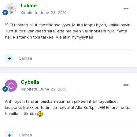
Lakme
Kirjoitettu
June 23, 2010
^^ Ei tosiaan ollut itsestäänselvyys. Mutta loppu hyvin, kaikki hyvin.
Tuntuu tosi vahvaasti siltä, että mä olen valinnoistani huolimatta
heille sittenkin tosi tärkeä. Vieläkin hymyilyttää.
Lainaa
Cybella
Kirjoitettu
June 23, 2010
Ahh löysin tänään piiiitkän etsinnän jälkeen ihan täydelliset
lasipurkit karkkibuffettin! Ja halvalla! Alle 8e/kpl! JEE! Ei tarvii enää
hajoilla sitäkään
Lainaa