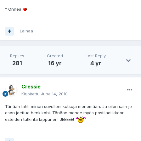
^ Onnea
Lainaa
Replies
Created
Last Reply
281
16 yr
4 yr
Cressie
Kirjoitettu
June 14, 2010
Tänään lähti minun suvulleni kutsuja menemään. Ja eilen sain jo
osan jaettua henk.koht. Tänään menee myös postilaatikkoon
esteiden tutkinta lappunen! JEEEEE!