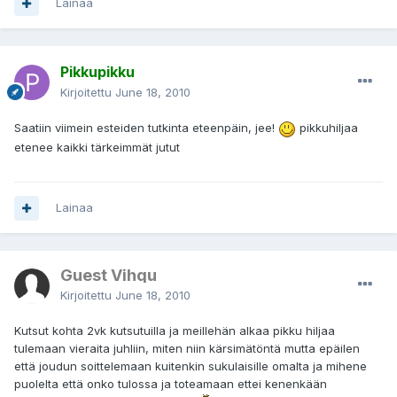
Lainaa
Pikkupikku
Kirjoitettu
June 18, 2010
Saatiin viimein esteiden tutkinta eteenpäin, jee!
pikkuhiljaa
etenee kaikki tärkeimmät jutut
Lainaa
Guest Vihqu
Kirjoitettu
June 18, 2010
Kutsut kohta 2vk kutsutuilla ja meillehän alkaa pikku hiljaa
tulemaan vieraita juhliin, miten niin kärsimätöntä mutta epäilen
että joudun soittelemaan kuitenkin sukulaisille omalta ja mihene
puolelta että onko tulossa ja toteamaan ettei kenenkään