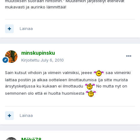
muutoksen suoraan hintoihin." Muutenkin järjestelyt etenevät
mukavasti ja aurinko lämmittää!
Lainaa
minskupinsku
Kirjoitettu
July 6, 2010
Sain kutsut vihdoin ja viimein valmiiksi, jeeee
saa viimeinki
laittaa postiin ja alkaa ootteleen ilmottautumisa (ja sitte murista
ärsytysketjussa ku kukaan ei ilmottaudu
No mutta nyt on
semmonen olo että ei huolta huomisesta
Lainaa
Mökö78