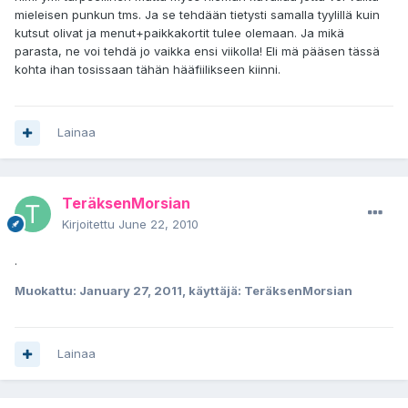
mieleisen punkun tms. Ja se tehdään tietysti samalla tyylillä kuin
kutsut olivat ja menut+paikkakortit tulee olemaan. Ja mikä
parasta, ne voi tehdä jo vaikka ensi viikolla! Eli mä pääsen tässä
kohta ihan tosissaan tähän hääfiilikseen kiinni.
Lainaa
TeräksenMorsian
Kirjoitettu
June 22, 2010
.
Muokattu:
January 27, 2011
, käyttäjä: TeräksenMorsian
Lainaa