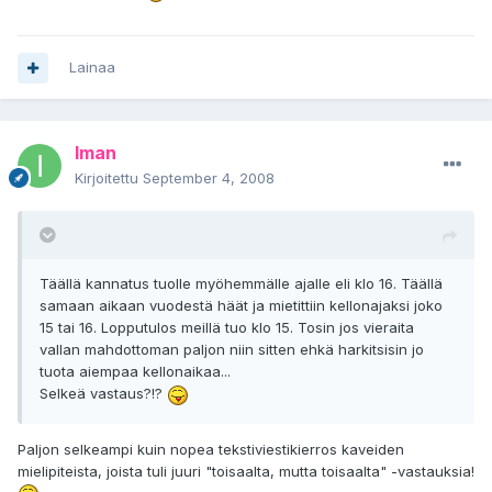
Lainaa
Iman
Kirjoitettu
September 4, 2008
Täällä kannatus tuolle myöhemmälle ajalle eli klo 16. Täällä
samaan aikaan vuodestä häät ja mietittiin kellonajaksi joko
15 tai 16. Lopputulos meillä tuo klo 15. Tosin jos vieraita
vallan mahdottoman paljon niin sitten ehkä harkitsisin jo
tuota aiempaa kellonaikaa...
Selkeä vastaus?!?
Paljon selkeampi kuin nopea tekstiviestikierros kaveiden
mielipiteista, joista tuli juuri "toisaalta, mutta toisaalta" -vastauksia!