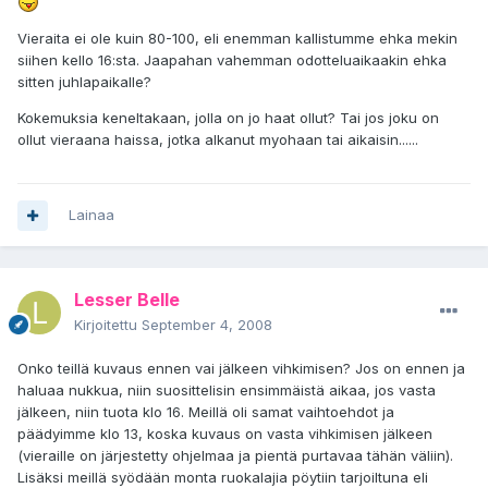
Vieraita ei ole kuin 80-100, eli enemman kallistumme ehka mekin
siihen kello 16:sta. Jaapahan vahemman odotteluaikaakin ehka
sitten juhlapaikalle?
Kokemuksia keneltakaan, jolla on jo haat ollut? Tai jos joku on
ollut vieraana haissa, jotka alkanut myohaan tai aikaisin......
Lainaa
Lesser Belle
Kirjoitettu
September 4, 2008
Onko teillä kuvaus ennen vai jälkeen vihkimisen? Jos on ennen ja
haluaa nukkua, niin suosittelisin ensimmäistä aikaa, jos vasta
jälkeen, niin tuota klo 16. Meillä oli samat vaihtoehdot ja
päädyimme klo 13, koska kuvaus on vasta vihkimisen jälkeen
(vieraille on järjestetty ohjelmaa ja pientä purtavaa tähän väliin).
Lisäksi meillä syödään monta ruokalajia pöytiin tarjoiltuna eli