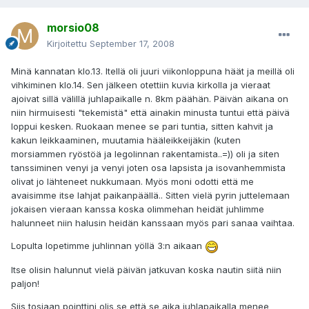
morsio08
Kirjoitettu
September 17, 2008
Minä kannatan klo.13. Itellä oli juuri viikonloppuna häät ja meillä oli
vihkiminen klo.14. Sen jälkeen otettiin kuvia kirkolla ja vieraat
ajoivat sillä välillä juhlapaikalle n. 8km päähän. Päivän aikana on
niin hirmuisesti "tekemistä" että ainakin minusta tuntui että päivä
loppui kesken. Ruokaan menee se pari tuntia, sitten kahvit ja
kakun leikkaaminen, muutamia hääleikkeijäkin (kuten
morsiammen ryöstöä ja legolinnan rakentamista..=)) oli ja siten
tanssiminen venyi ja venyi joten osa lapsista ja isovanhemmista
olivat jo lähteneet nukkumaan. Myös moni odotti että me
avaisimme itse lahjat paikanpäällä.. Sitten vielä pyrin juttelemaan
jokaisen vieraan kanssa koska olimmehan heidät juhlimme
halunneet niin halusin heidän kanssaan myös pari sanaa vaihtaa.
Lopulta lopetimme juhlinnan yöllä 3:n aikaan
Itse olisin halunnut vielä päivän jatkuvan koska nautin siitä niin
paljon!
Siis tosiaan pointtini olis se että se aika juhlapaikalla menee