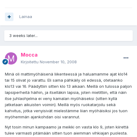
Lainaa
3 weeks later...
Mocca
Kirjoitettu
November 10, 2008
Minä oli mattimyöhäisenä liikenteessä ja haluamamme ajat klo14
tai 15 olivat jo varattu. Eli sama pähkäily oli edessä, otetaanko
klo13 vai 16. Päädyttiin sitten klo 13 aikaan. Meillä on tulossa paljon
lapsiperheitä häihin, ja itselläkin lapsia, joten mietittiin, että näin
itse juhlaohjelma ei veny kamalan myöhäiseksi (sitten kyllä
jatketaan aikuisten voimin). Meillä myös ruokatarjoilu sekä
kahvitus, jotka venyisivät mielestämme liian myöhäisiksi jos tuon
myöhemmän ajankohdan oisi varannut.
Nyt tosin minun kampaamo ja meikki on vasta klo 9, joten kiirettä
tulee varmasti pitämään sitten tuon aiemman vihkiajan puolesta.