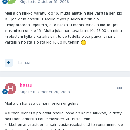
Kirjoitettu
October 19, 2008
Meillä on kirkko varattu klo 16, mutta ajattelin itse vaihtaa sen klo
15.. jos vielä onnistuu. Meillä myös puolen tunnin ajo
juhlapaikkaan.. ajattelin, että ruokailu menisi ainakin klo 18.. jos
vihkiminen on klo 16.. Mutta jokainen tavallaan. Klo 13.00 on minu
mielestäni kyllä aika aikaisin, tulee todella pitkä päivä, sinuna
valitsisin noista ajoista klo 16.00 kuitenkin
Lainaa
hattu
Kirjoitettu
October 20, 2008
Meillä on kanssa samanmoinen ongelma.
Asutaan pienellä paikkakunnalla jossa on kolme kirkkoa, ja tietty
halutaan kirkoista kauimmaiseen. Juuri soittelin
kirkkoherranvirastoon ja sain vastaukseksi että toivomaamme klo