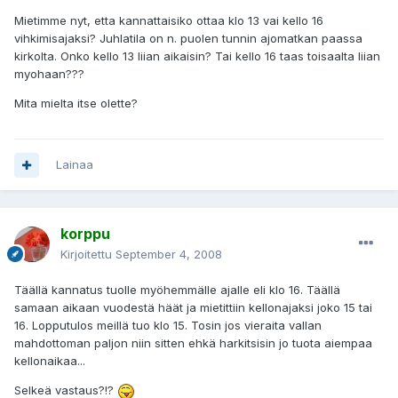
Mietimme nyt, etta kannattaisiko ottaa klo 13 vai kello 16
vihkimisajaksi? Juhlatila on n. puolen tunnin ajomatkan paassa
kirkolta. Onko kello 13 liian aikaisin? Tai kello 16 taas toisaalta liian
myohaan???
Mita mielta itse olette?
Lainaa
korppu
Kirjoitettu
September 4, 2008
Täällä kannatus tuolle myöhemmälle ajalle eli klo 16. Täällä
samaan aikaan vuodestä häät ja mietittiin kellonajaksi joko 15 tai
16. Lopputulos meillä tuo klo 15. Tosin jos vieraita vallan
mahdottoman paljon niin sitten ehkä harkitsisin jo tuota aiempaa
kellonaikaa...
Selkeä vastaus?!?