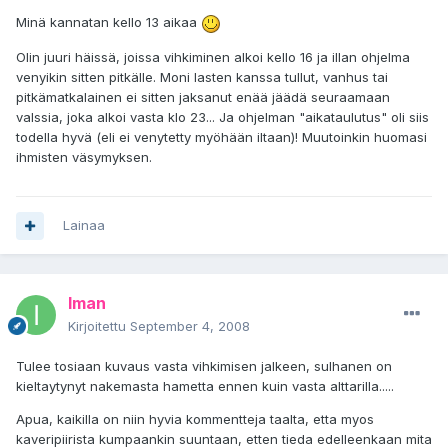
Minä kannatan kello 13 aikaa
Olin juuri häissä, joissa vihkiminen alkoi kello 16 ja illan ohjelma
venyikin sitten pitkälle. Moni lasten kanssa tullut, vanhus tai
pitkämatkalainen ei sitten jaksanut enää jäädä seuraamaan
valssia, joka alkoi vasta klo 23... Ja ohjelman "aikataulutus" oli siis
todella hyvä (eli ei venytetty myöhään iltaan)! Muutoinkin huomasi
ihmisten väsymyksen.
Lainaa
Iman
Kirjoitettu
September 4, 2008
Tulee tosiaan kuvaus vasta vihkimisen jalkeen, sulhanen on
kieltaytynyt nakemasta hametta ennen kuin vasta alttarilla.....
Apua, kaikilla on niin hyvia kommentteja taalta, etta myos
kaveripiirista kumpaankin suuntaan, etten tieda edelleenkaan mita