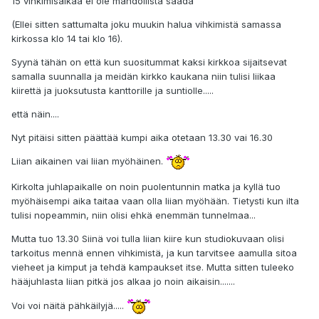
15 vihkimisaikaa ei ole mahdollista saada
(Ellei sitten sattumalta joku muukin halua vihkimistä samassa
kirkossa klo 14 tai klo 16).
Syynä tähän on että kun suositummat kaksi kirkkoa sijaitsevat
samalla suunnalla ja meidän kirkko kaukana niin tulisi liikaa
kiirettä ja juoksutusta kanttorille ja suntiolle.....
että näin....
Nyt pitäisi sitten päättää kumpi aika otetaan 13.30 vai 16.30
Liian aikainen vai liian myöhäinen.
Kirkolta juhlapaikalle on noin puolentunnin matka ja kyllä tuo
myöhäisempi aika taitaa vaan olla liian myöhään. Tietysti kun ilta
tulisi nopeammin, niin olisi ehkä enemmän tunnelmaa...
Mutta tuo 13.30 Siinä voi tulla liian kiire kun studiokuvaan olisi
tarkoitus mennä ennen vihkimistä, ja kun tarvitsee aamulla sitoa
vieheet ja kimput ja tehdä kampaukset itse. Mutta sitten tuleeko
hääjuhlasta liian pitkä jos alkaa jo noin aikaisin.......
Voi voi näitä pähkäilyjä.....