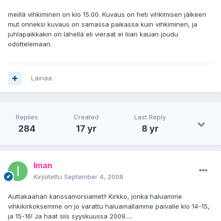
meillä vihkiminen on klo 15.00. Kuvaus on heti vihkimisen jälkeen
mut onneksi kuvaus on samassa paikassa kuin vihkiminen, ja
juhlapaikkakin on lähellä eli vieraat ei liian kauan joudu
odottelemaan.
Lainaa
Replies
Created
Last Reply
284
17 yr
8 yr
Iman
Kirjoitettu
September 4, 2008
Auttakaahan kanssamorsiamet!! Kirkko, jonka haluamme
vihkikirkoksemme on jo varattu haluamallamme paivalle klo 14-15,
ja 15-16! Ja haat siis syyskuussa 2009.....