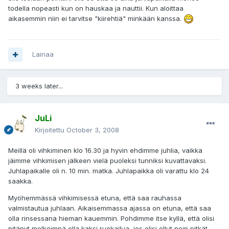
todella nopeasti kun on hauskaa ja nauttii. Kun aloittaa
aikasemmin niin ei tarvitse "kiirehtiä" minkään kanssa.
Lainaa
3 weeks later...
JuLi
Kirjoitettu
October 3, 2008
Meillä oli vihkiminen klo 16.30 ja hyvin ehdimme juhlia, vaikka
jäimme vihkimisen jälkeen vielä puoleksi tunniksi kuvattavaksi.
Juhlapaikalle oli n. 10 min. matka. Juhlapaikka oli varattu klo 24
saakka.
Myöhemmässä vihkimisessä etuna, että saa rauhassa
valmistautua juhlaan. Aikaisemmassa ajassa on etuna, että saa
olla rinsessana hieman kauemmin. Pohdimme itse kyllä, että olisi
pitänyt melkeimpä olla kaksi ruokailua, jos olisi ollut noin pitkät