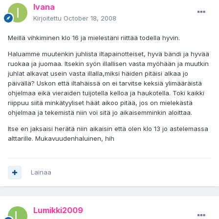
Ivana
Kirjoitettu
October 18, 2008
Meillä vihkiminen klo 16 ja mielestäni riittää todella hyvin.
Haluamme muutenkin juhlista iltapainotteiset, hyvä bändi ja hyvää
ruokaa ja juomaa. Itsekin syön illallisen vasta myöhään ja muutkin
juhlat alkavat usein vasta illalla,miksi häiden pitäisi alkaa jo
päivällä? Uskon että iltahäissä on ei tarvitse keksiä ylimääräistä
ohjelmaa eikä vieraiden tuijotella kelloa ja haukotella. Toki kaikki
riippuu siitä minkätyyliset häät aikoo pitää, jos on mielekästä
ohjelmaa ja tekemistä niin voi sitä jo aikaisemminkin aloittaa.
Itse en jaksaisi herätä niin aikaisin että olen klo 13 jo astelemassa
alttarille. Mukavuudenhaluinen, hih
Lainaa
Lumikki2009