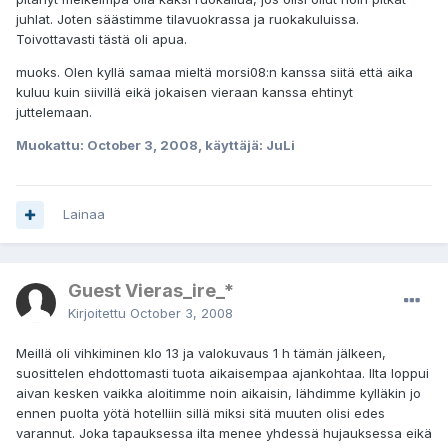
juhlat. Joten säästimme tilavuokrassa ja ruokakuluissa.
Toivottavasti tästä oli apua.
muoks. Olen kyllä samaa mieltä morsi08:n kanssa siitä että aika
kuluu kuin siivillä eikä jokaisen vieraan kanssa ehtinyt
juttelemaan.
Muokattu:
October 3, 2008
, käyttäjä: JuLi
Lainaa
Guest Vieras_ire_*
Kirjoitettu
October 3, 2008
Meillä oli vihkiminen klo 13 ja valokuvaus 1 h tämän jälkeen,
suosittelen ehdottomasti tuota aikaisempaa ajankohtaa. Ilta loppui
aivan kesken vaikka aloitimme noin aikaisin, lähdimme kylläkin jo
ennen puolta yötä hotelliin sillä miksi sitä muuten olisi edes
varannut. Joka tapauksessa ilta menee yhdessä hujauksessa eikä