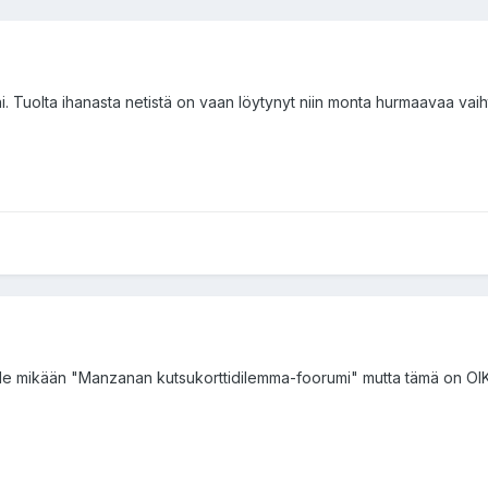
seni. Tuolta ihanasta netistä on vaan löytynyt niin monta hurmaavaa va
ä ole mikään "Manzanan kutsukorttidilemma-foorumi" mutta tämä on O