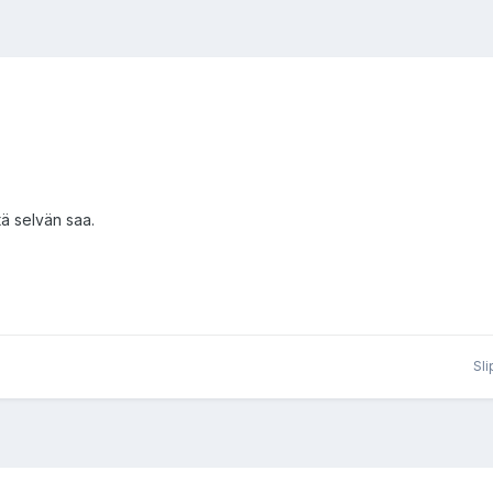
tä selvän saa.
Sli