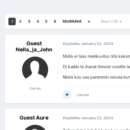
1
2
3
4
5
6
SEURAAVA
Sivu 1 / 32
Guest
Kirjoitettu
January 22, 2003
Nella_ja_John
Mulla ei taas mielikuvitus riitä keks
Eli kaikki te ihanat ihmiset voisitte 
Niistä kun saa paremmin selvää kun s
Vieras
Lainaa
Guest Aure
Kirjoitettu
January 23, 2003