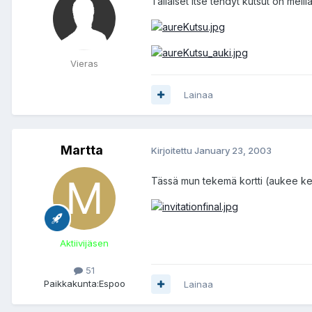
Tällaiset itse tehdyt kutsut on meillä
Vieras
Lainaa
Martta
Kirjoitettu
January 23, 2003
Tässä mun tekemä kortti (aukee ke
Aktiivijäsen
51
Paikkakunta:
Espoo
Lainaa