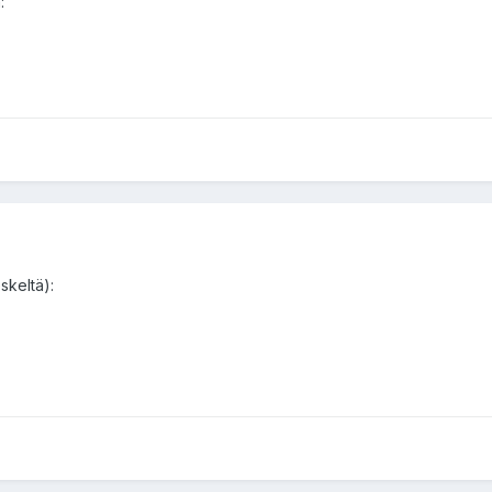
:
skeltä):