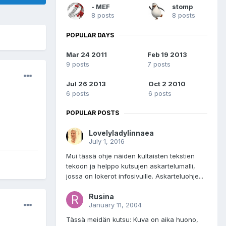
- MEF
stomp
8 posts
8 posts
POPULAR DAYS
Mar 24 2011
Feb 19 2013
9 posts
7 posts
Jul 26 2013
Oct 2 2010
6 posts
6 posts
POPULAR POSTS
Lovelyladylinnaea
July 1, 2016
Mui tässä ohje näiden kultaisten tekstien
tekoon ja helppo kutsujen askartelumalli,
jossa on lokerot infosivuille. Askarteluohje...
Rusina
January 11, 2004
Tässä meidän kutsu: Kuva on aika huono,