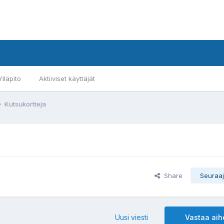
Ylläpito
Aktiiviset käyttäjät
Kutsukortteja
Share
Seuraaj
Uusi viesti
Vastaa ai