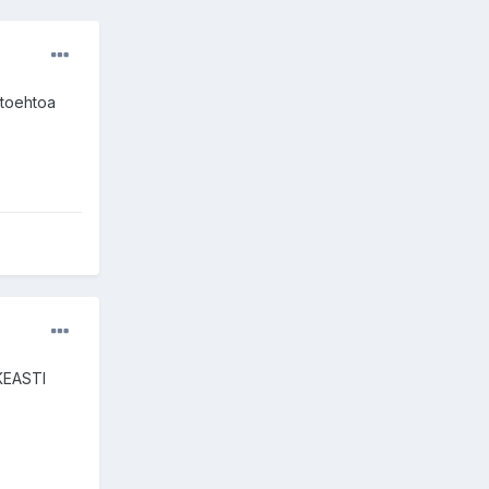
ihtoehtoa
IKEASTI