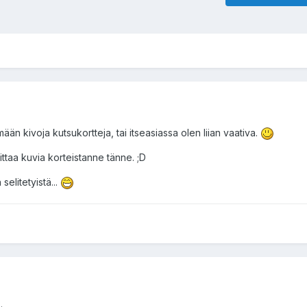
imään kivoja kutsukortteja, tai itseasiassa olen liian vaativa.
laittaa kuvia korteistanne tänne. ;D
elitetyistä...