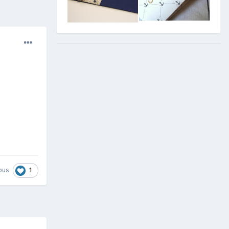
1
pus