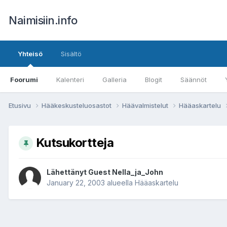
Naimisiin.info
Yhteisö
Sisältö
Foorumi
Kalenteri
Galleria
Blogit
Säännöt
Etusivu
Hääkeskusteluosastot
Häävalmistelut
Hääaskartelu
Kutsukortteja
Lähettänyt Guest Nella_ja_John
January 22, 2003
alueella
Hääaskartelu