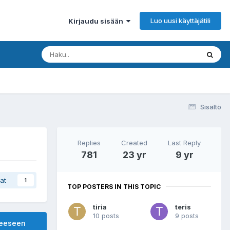
Luo uusi käyttäjätili
Kirjaudu sisään
Sisältö
Replies
Created
Last Reply
781
23 yr
9 yr
at
1
TOP POSTERS IN THIS TOPIC
tiria
teris
10 posts
9 posts
heeseen