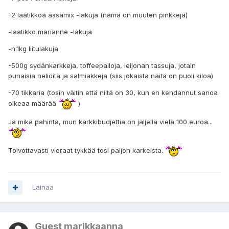
-2 laatikkoa ässämix -lakuja (nämä on muuten pinkkejä)
-laatikko marianne -lakuja
-n.1kg liitulakuja
-500g sydänkarkkeja, toffeepalloja, leijonan tassuja, jotain
punaisia neliöitä ja salmiakkeja (siis jokaista näitä on puoli kiloa)
-70 tikkaria (tosin väitin että niitä on 30, kun en kehdannut sanoa
oikeaa määrää
)
Ja mikä pahinta, mun karkkibudjettia on jäljellä vielä 100 euroa...
Toivottavasti vieraat tykkää tosi paljon karkeista.
Lainaa
Guest marikkaanna