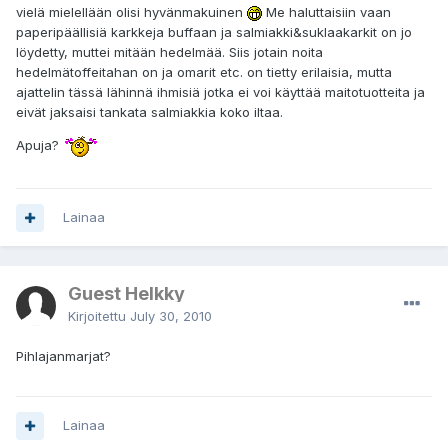
vielä mielellään olisi hyvänmakuinen
Me haluttaisiin vaan
paperipäällisiä karkkeja buffaan ja salmiakki&suklaakarkit on jo
löydetty, muttei mitään hedelmää. Siis jotain noita
hedelmätoffeitahan on ja omarit etc. on tietty erilaisia, mutta
ajattelin tässä lähinnä ihmisiä jotka ei voi käyttää maitotuotteita ja
eivät jaksaisi tankata salmiakkia koko iltaa.
Apuja?
Lainaa
Guest Helkky
Kirjoitettu
July 30, 2010
Pihlajanmarjat?
Lainaa