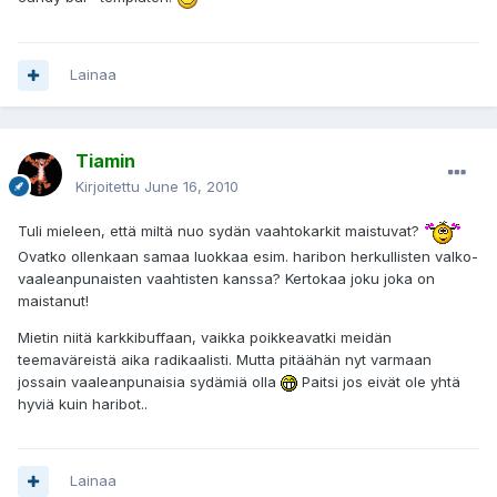
Lainaa
Tiamin
Kirjoitettu
June 16, 2010
Tuli mieleen, että miltä nuo sydän vaahtokarkit maistuvat?
Ovatko ollenkaan samaa luokkaa esim. haribon herkullisten valko-
vaaleanpunaisten vaahtisten kanssa? Kertokaa joku joka on
maistanut!
Mietin niitä karkkibuffaan, vaikka poikkeavatki meidän
teemaväreistä aika radikaalisti. Mutta pitäähän nyt varmaan
jossain vaaleanpunaisia sydämiä olla
Paitsi jos eivät ole yhtä
hyviä kuin haribot..
Lainaa