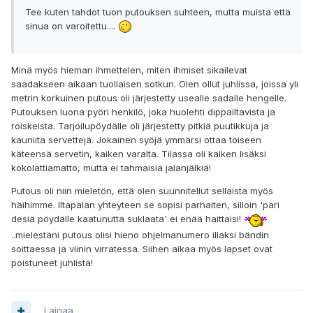
Tee kuten tahdot tuon putouksen suhteen, mutta muista että
sinua on varoitettu....
Minä myös hieman ihmettelen, miten ihmiset sikailevat
saadakseen aikaan tuollaisen sotkun. Olen ollut juhlissa, joissa yli
metrin korkuinen putous oli järjestetty usealle sadalle hengelle.
Putouksen luona pyöri henkilö, joka huolehti dippailtavista ja
roiskeista. Tarjoilupöydälle oli järjestetty pitkiä puutikkuja ja
kauniita servettejä. Jokainen syöjä ymmärsi ottaa toiseen
käteensä servetin, kaiken varalta. Tilassa oli kaiken lisäksi
kokolattiamatto, mutta ei tahmaisia jalanjälkiä!
Putous oli niin mieletön, että olen suunnitellut sellaista myös
häihimme. Iltapalan yhteyteen se sopisi parhaiten, silloin 'pari
desiä pöydälle kaatunutta suklaata' ei enää haittaisi!
..mielestäni putous olisi hieno ohjelmanumero illaksi bändin
soittaessa ja viinin virratessa. Siihen aikaa myös lapset ovat
poistuneet juhlista!
Lainaa