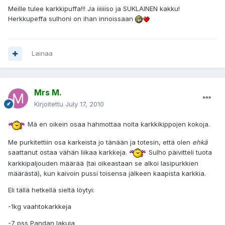
Meille tulee karkkipuffa!!! Ja iiiiiiso ja SUKLAINEN kakku!
Herkkupeffa sulhoni on ihan innoissaan
Lainaa
Mrs M.
Kirjoitettu
July 17, 2010
Mä en oikein osaa hahmottaa noita karkkikippojen kokoja.
Me purkitettiin osa karkeista jo tänään ja totesin, että olen
ehkä
saattanut ostaa vähän liikaa karkkeja.
Sulho päivitteli tuota
karkkipaljouden määrää (tai oikeastaan se alkoi lasipurkkien
määrästä), kun kaivoin pussi toisensa jälkeen kaapista karkkia.
Eli tällä hetkellä sieltä löytyi:
-1kg vaahtokarkkeja
-7 pss Pandan lakuja