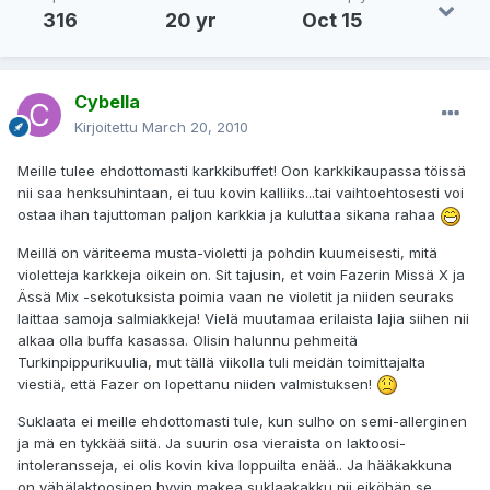
316
20 yr
Oct 15
Cybella
Kirjoitettu
March 20, 2010
Meille tulee ehdottomasti karkkibuffet! Oon karkkikaupassa töissä
nii saa henksuhintaan, ei tuu kovin kalliiks...tai vaihtoehtosesti voi
ostaa ihan tajuttoman paljon karkkia ja kuluttaa sikana rahaa
Meillä on väriteema musta-violetti ja pohdin kuumeisesti, mitä
violetteja karkkeja oikein on. Sit tajusin, et voin Fazerin Missä X ja
Ässä Mix -sekotuksista poimia vaan ne violetit ja niiden seuraks
laittaa samoja salmiakkeja! Vielä muutamaa erilaista lajia siihen nii
alkaa olla buffa kasassa. Olisin halunnu pehmeitä
Turkinpippurikuulia, mut tällä viikolla tuli meidän toimittajalta
viestiä, että Fazer on lopettanu niiden valmistuksen!
Suklaata ei meille ehdottomasti tule, kun sulho on semi-allerginen
ja mä en tykkää siitä. Ja suurin osa vieraista on laktoosi-
intoleransseja, ei olis kovin kiva loppuilta enää.. Ja hääkakkuna
on vähälaktoosinen hyvin makea suklaakakku nii eiköhän se