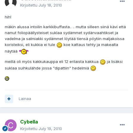
Kirjoitettu
July 18, 2010
hih!
mäkin alussa intoilin karkkibuffasta.. .. mutta silleen siinä kävi että
namut foliopäällysteiset suklaa sydämmet sydänvaahtikset ja
vadelma ja salmiakki sydämmet löytää tiensä pöytiin maljakoissa
koristeiksi, eli kukkia ei tule
koe kattaus tehty ja makealta
näytää
meillä oli myös kakkukauppa eli 12 erilaista kakkua
ja lisäksi
suklaa suihkulähde jossa "dipattiin" hedelmiä
Lainaa
Cybella
Kirjoitettu
July 19, 2010