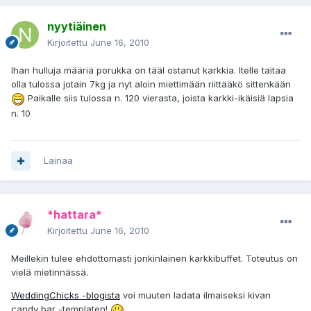
nyytiäinen
Kirjoitettu
June 16, 2010
Ihan hulluja määriä porukka on tääl ostanut karkkia. Itelle taitaa
olla tulossa jotain 7kg ja nyt aloin miettimään riittääkö sittenkään
Paikalle siis tulossa n. 120 vierasta, joista karkki-ikäisiä lapsia
n. 10
Lainaa
*hattara*
Kirjoitettu
June 16, 2010
Meillekin tulee ehdottomasti jonkinlainen karkkibuffet. Toteutus on
vielä mietinnässä.
WeddingChicks -blogista
voi muuten ladata ilmaiseksi kivan
candy bar -templaten!