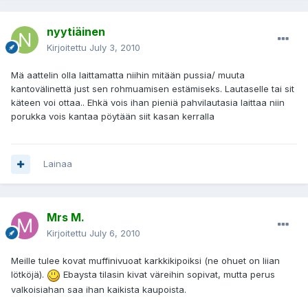
nyytiäinen
Kirjoitettu
July 3, 2010
Mä aattelin olla laittamatta niihin mitään pussia/ muuta
kantovälinettä just sen rohmuamisen estämiseks. Lautaselle tai sit
käteen voi ottaa.. Ehkä vois ihan pieniä pahvilautasia laittaa niin
porukka vois kantaa pöytään siit kasan kerralla
Lainaa
Mrs M.
Kirjoitettu
July 6, 2010
Meille tulee kovat muffinivuoat karkkikipoiksi (ne ohuet on liian
lötköjä).
Ebaysta tilasin kivat väreihin sopivat, mutta perus
valkoisiahan saa ihan kaikista kaupoista.