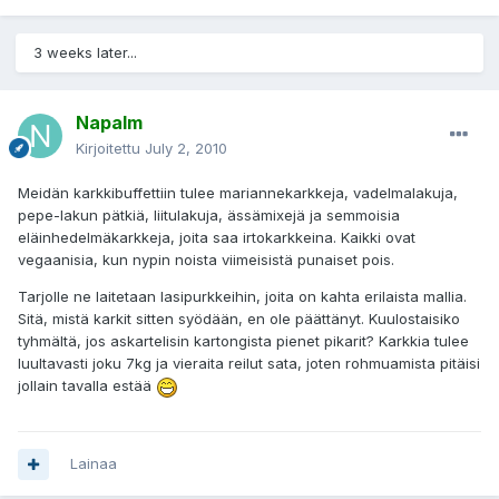
3 weeks later...
Napalm
Kirjoitettu
July 2, 2010
Meidän karkkibuffettiin tulee mariannekarkkeja, vadelmalakuja,
pepe-lakun pätkiä, liitulakuja, ässämixejä ja semmoisia
eläinhedelmäkarkkeja, joita saa irtokarkkeina. Kaikki ovat
vegaanisia, kun nypin noista viimeisistä punaiset pois.
Tarjolle ne laitetaan lasipurkkeihin, joita on kahta erilaista mallia.
Sitä, mistä karkit sitten syödään, en ole päättänyt. Kuulostaisiko
tyhmältä, jos askartelisin kartongista pienet pikarit? Karkkia tulee
luultavasti joku 7kg ja vieraita reilut sata, joten rohmuamista pitäisi
jollain tavalla estää
Lainaa