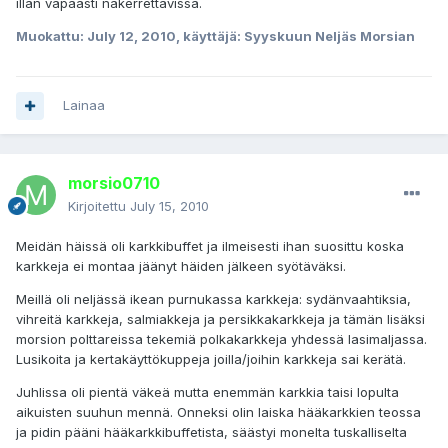
illan vapaasti nakerrettavissa.
Muokattu:
July 12, 2010
, käyttäjä: Syyskuun Neljäs Morsian
Lainaa
morsio0710
Kirjoitettu
July 15, 2010
Meidän häissä oli karkkibuffet ja ilmeisesti ihan suosittu koska
karkkeja ei montaa jäänyt häiden jälkeen syötäväksi.
Meillä oli neljässä ikean purnukassa karkkeja: sydänvaahtiksia,
vihreitä karkkeja, salmiakkeja ja persikkakarkkeja ja tämän lisäksi
morsion polttareissa tekemiä polkakarkkeja yhdessä lasimaljassa.
Lusikoita ja kertakäyttökuppeja joilla/joihin karkkeja sai kerätä.
Juhlissa oli pientä väkeä mutta enemmän karkkia taisi lopulta
aikuisten suuhun mennä. Onneksi olin laiska hääkarkkien teossa
ja pidin pääni hääkarkkibuffetista, säästyi monelta tuskalliselta