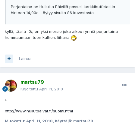
Perjantaina on Hulluilla Päivillä passeli karkkibuffetastia
hintaan 14,90e. Löytyy sivulta 86 kuvastosta.
kyllä, täällä _0/, on yksi morsio joka aikoo rynniä perjantaina
hommaamaan tuon kulhon. Iiihana
Lainaa
martsu79
Kirjoitettu
April 11, 2010
^
http://www.hullutpaivat.fi/suomi.html
Muokattu:
April 11, 2010
, käyttäjä: martsu79