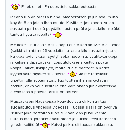
Ei, ei, ei, ei... En suosittele suklaaputousta!
Ideana tuo on todella hieno, omaperäinen ja juhlava, mutta
käytäntö on jotain ihan muuta. Kuvittele, jos kaadat sulaa
suklaata pari desiä pöydälle, lasten päälle ja lattialle, vieläkö
tuntuu hyvältä idealta?
Me kokeiltiin tuollaista suklaaputousta kerran. Meitä oli 3hlöä
(kaikki vähintään 25 vuotiaita) ja vajaa kilo suklaata (jota ei
kaikkea todellakaan syöty!) sekä hedelmiä, vaahtokarkkeja
ja keksejä dipattavaksi. Lopputuloksena keittiön pöytä,
kaapit, lattiat, tiskipöytä, matto, tuolit, vaatteet ja kädet
kyynärpäitä myöten suklaassa!
Ja me todellakin
yritettiin olla sotkematta... Tuo tuottaa ihan järkyttävän
sotkun, enkä voi suositella että varsinkaan juhlavaatteissa
olevia lapsia päästettäisi tuon ääreen.
Muistaakseni Hauskoissa kotivideoissa oli kerran tuo
suklaaputous yhdessä videossa. Tuossa sisällä on pyörivä
"ruuvi" joka nostattaa tuon suklaan ylös putouksesta.
Putous meni jotenkin epäkuntoon ja suklaa lensi kaaressa
ympäri keittiötä!
Kaikki paikat oli tuossa suklaassa.