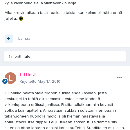
kyllä kivannäköisiä ja yllättävänkin isoja.
Aika kreivin aikaan taisin paikalle talsia, kun kolme oli näitä enää
jäljellä..
Lainaa
1 month later...
Little J
Kirjoitettu
May 17, 2010
Oli pakko palata vielä tuohon suklaalähde -asiaan, josta
keskusteltiin täällä aikaisemmin. testasimme lähdettä
viikonloppuna eräissä juhlissa. Ei siitä tullutkaan niin kovasti
sotkua kuin ajattelin. Ainoastaan suklaan sulattaminen baarin
takahuoneen huonolla mikrolla oli hieman haastavaa ja
sotkuistakin. Itse dippailu ei juurikaan sotkenut. Taidamme siis
sittenkin ottaa lähteen osaksi karkkibuffettia. Suodittelen muillekin.