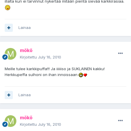
illalta kun ei tarvinnut nykertää mitään pientä sievää karkkirasiaa.
Lainaa
mökö
Kirjoitettu
July 16, 2010
Meille tulee karkkipuffa!!! Ja iiiiiiso ja SUKLAINEN kakku!
Herkkupeffa sulhoni on ihan innoissaan
Lainaa
mökö
Kirjoitettu
July 16, 2010