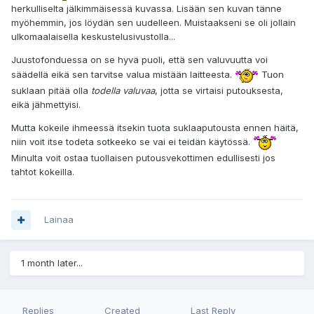
herkulliselta jälkimmäisessä kuvassa. Lisään sen kuvan tänne
myöhemmin, jos löydän sen uudelleen. Muistaakseni se oli jollain
ulkomaalaisella keskustelusivustolla...
Juustofonduessa on se hyvä puoli, että sen valuvuutta voi
säädellä eikä sen tarvitse valua mistään laitteesta.
Tuon
suklaan pitää olla
todella valuvaa
, jotta se virtaisi putouksesta,
eikä jähmettyisi.
Mutta kokeile ihmeessä itsekin tuota suklaaputousta ennen häitä,
niin voit itse todeta sotkeeko se vai ei teidän käytössä.
Minulta voit ostaa tuollaisen putousvekottimen edullisesti jos
tahtot kokeilla.
Lainaa
1 month later...
Replies
Created
Last Reply