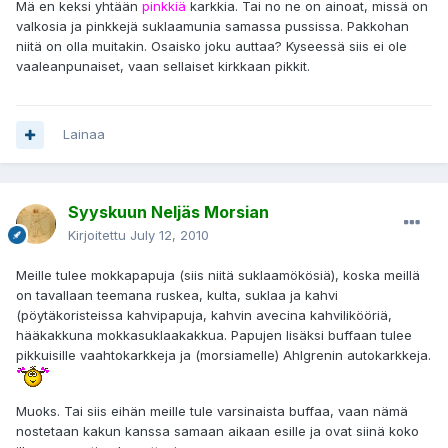
Mä en keksi yhtään
pinkkiä
karkkia. Tai no ne on ainoat, missä on
valkosia ja pinkkejä suklaamunia samassa pussissa. Pakkohan
niitä on olla muitakin. Osaisko joku auttaa? Kyseessä siis ei ole
vaaleanpunaiset, vaan sellaiset kirkkaan pikkit.
Lainaa
Syyskuun Neljäs Morsian
Kirjoitettu
July 12, 2010
Meille tulee mokkapapuja (siis niitä suklaamökösiä), koska meillä
on tavallaan teemana ruskea, kulta, suklaa ja kahvi
(pöytäkoristeissa kahvipapuja, kahvin avecina kahvilikööriä,
hääkakkuna mokkasuklaakakkua. Papujen lisäksi buffaan tulee
pikkuisille vaahtokarkkeja ja (morsiamelle) Ahlgrenin autokarkkeja.
Muoks. Tai siis eihän meille tule varsinaista buffaa, vaan nämä
nostetaan kakun kanssa samaan aikaan esille ja ovat siinä koko