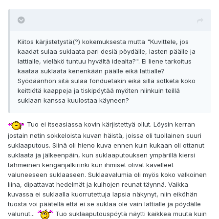
Kiitos kärjistetystä(?) kokemuksesta mutta "Kuvittele, jos
kaadat sulaa suklaata pari desiä pöydälle, lasten päälle ja
lattialle, vieläkö tuntuu hyvältä idealta?". Ei liene tarkoitus
kaataa suklaata kenenkään päälle eikä lattialle?
Syödäänhön sitä sulaa fonduetakin eikä sillä sotketa koko
keittiötä kaappeja ja tiskipöytää myöten niinkuin teillä
suklaan kanssa kuulostaa käyneen?
Tuo ei itseasiassa kovin kärjistettyä ollut. Löysin kerran
jostain netin sokkeloista kuvan häistä, joissa oli tuollainen suuri
suklaaputous. Siinä oli hieno kuva ennen kuin kukaan oli ottanut
suklaata ja jälkeenpäin, kun suklaaputouksen ympärillä kiersi
tahmeinen kengänjälkirinki kun ihmiset olivat kävelleet
valuneeseen suklaaseen. Suklaavalumia oli myös koko valkoinen
liina, dipattavat hedelmät ja kulhojen reunat täynnä. Vaikka
kuvassa ei suklaalla kuorrutettuja lapsia näkynyt, niin eiköhän
tuosta voi päätellä että ei se suklaa ole vain lattialle ja pöydälle
valunut...
Tuo suklaaputouspöytä näytti kaikkea muuta kuin