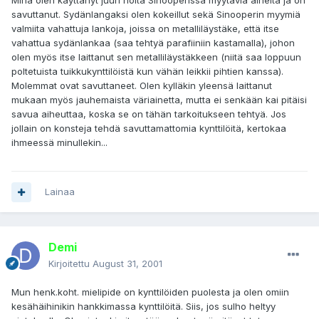
Minä olen käyttänyt juuri noita Sinooperissa myytäviä aineita ja on
savuttanut. Sydänlangaksi olen kokeillut sekä Sinooperin myymiä
valmiita vahattuja lankoja, joissa on metalliläystäke, että itse
vahattua sydänlankaa (saa tehtyä parafiiniin kastamalla), johon
olen myös itse laittanut sen metalliläystäkkeen (niitä saa loppuun
poltetuista tuikkukynttilöistä kun vähän leikkii pihtien kanssa).
Molemmat ovat savuttaneet. Olen kylläkin yleensä laittanut
mukaan myös jauhemaista väriainetta, mutta ei senkään kai pitäisi
savua aiheuttaa, koska se on tähän tarkoitukseen tehtyä. Jos
jollain on konsteja tehdä savuttamattomia kynttilöitä, kertokaa
ihmeessä minullekin...
Lainaa
Demi
Kirjoitettu
August 31, 2001
Mun henk.koht. mielipide on kynttilöiden puolesta ja olen omiin
kesähäihinikin hankkimassa kynttilöitä. Siis, jos sulho heltyy