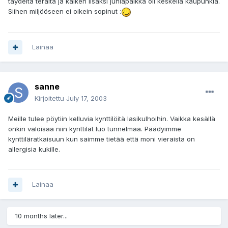
täydeltä terältä ja kaiken lisäksi juhlapaikka oli keskellä kaupunkia.
Siihen miljööseen ei oikein sopinut :
Lainaa
sanne
Kirjoitettu
July 17, 2003
Meille tulee pöytiin kelluvia kynttilöitä lasikulhoihin. Vaikka kesällä
onkin valoisaa niin kynttilät luo tunnelmaa. Päädyimme
kynttiläratkaisuun kun saimme tietää että moni vieraista on
allergisia kukille.
Lainaa
10 months later...