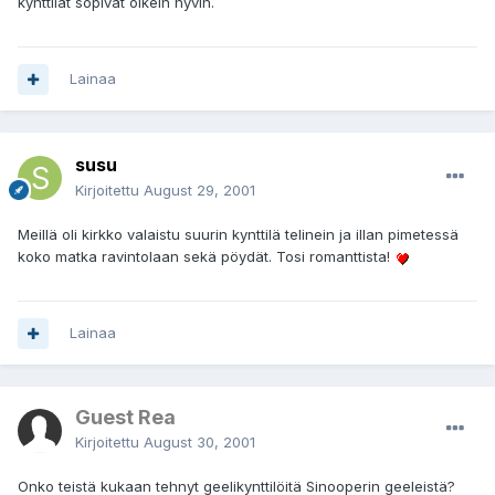
kynttilät sopivat oikein hyvin.
Lainaa
susu
Kirjoitettu
August 29, 2001
Meillä oli kirkko valaistu suurin kynttilä telinein ja illan pimetessä
koko matka ravintolaan sekä pöydät. Tosi romanttista!
Lainaa
Guest Rea
Kirjoitettu
August 30, 2001
Onko teistä kukaan tehnyt geelikynttilöitä Sinooperin geeleistä?