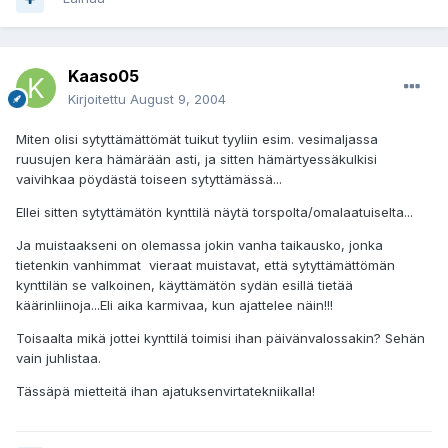
Kaaso05
Kirjoitettu
August 9, 2004
Miten olisi sytyttämättömät tuikut tyyliin esim. vesimaljassa
ruusujen kera hämärään asti, ja sitten hämärtyessäkulkisi
vaivihkaa pöydästä toiseen sytyttämässä...
Ellei sitten sytyttämätön kynttilä näytä torspolta/omalaatuiselta...
Ja muistaakseni on olemassa jokin vanha taikausko, jonka
tietenkin vanhimmat vieraat muistavat, että sytyttämättömän
kynttilän se valkoinen, käyttämätön sydän esillä tietää
käärinliinoja...Eli aika karmivaa, kun ajattelee näin!!!
Toisaalta mikä jottei kynttilä toimisi ihan päivänvalossakin? Sehän
vain juhlistaa.
Tässäpä mietteitä ihan ajatuksenvirtatekniikalla!