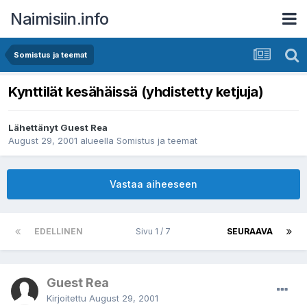
Naimisiin.info
Somistus ja teemat
Kynttilät kesähäissä (yhdistetty ketjuja)
Lähettänyt Guest Rea
August 29, 2001
alueella
Somistus ja teemat
Vastaa aiheeseen
EDELLINEN
Sivu 1 / 7
SEURAAVA
Guest Rea
Kirjoitettu
August 29, 2001