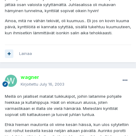
jättää osan valoista sytyttämättä. Juhlasalissa oli mukavan
hämyinen tunnelma, kynttilät sopivat oikein hyvin!
Ainoa, mitä ne vähän tekivät, oli kuumuus.. Eli jos on kovin kuuma
päivä, kynttilöitä ei kannata sytyttää, sisällä tukehtuu kuumuuteen,
kun ihmisetkin lämmittävät isonkin salin aika tehokkaasti.
Lainaa
wagner
Kirjoitettu
July 16, 2003
Meillä on jalalliset matalat tuikkukipot, joihin laitamme pohjalle
hiekkaa ja kultahippuja. Häät on elokuun alussa, joten
varmastikaan ei illalla ole vielä hämärää. Mielestäni kynttilät
sopivat silti kattaukseen ja tuovat juhlan tuntua.
Ehkä hieman mautonta oli viime kesän häissä, kun ulos sytytettiin
isot roihut keskellä kesää neljän aikaan päivällä. Aurinko porotti