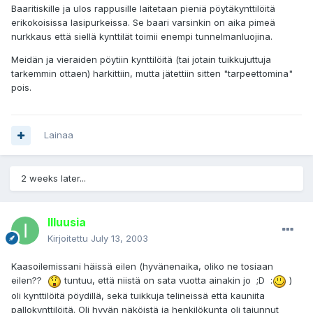
Baaritiskille ja ulos rappusille laitetaan pieniä pöytäkynttilöitä
erikokoisissa lasipurkeissa. Se baari varsinkin on aika pimeä
nurkkaus että siellä kynttilät toimii enempi tunnelmanluojina.
Meidän ja vieraiden pöytiin kynttilöitä (tai jotain tuikkujuttuja
tarkemmin ottaen) harkittiin, mutta jätettiin sitten "tarpeettomina"
pois.
Lainaa
2 weeks later...
Illuusia
Kirjoitettu
July 13, 2003
Kaasoilemissani häissä eilen (hyvänenaika, oliko ne tosiaan
eilen??
tuntuu, että niistä on sata vuotta ainakin jo ;D :
)
oli kynttilöitä pöydillä, sekä tuikkuja telineissä että kauniita
pallokynttilöitä. Oli hyvän näköistä ja henkilökunta oli tajunnut