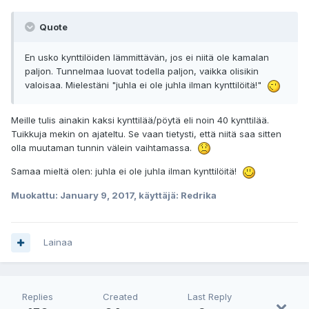
Quote
En usko kynttilöiden lämmittävän, jos ei niitä ole kamalan
paljon. Tunnelmaa luovat todella paljon, vaikka olisikin
valoisaa. Mielestäni "juhla ei ole juhla ilman kynttilöitä!"
Meille tulis ainakin kaksi kynttilää/pöytä eli noin 40 kynttilää.
Tuikkuja mekin on ajateltu. Se vaan tietysti, että niitä saa sitten
olla muutaman tunnin välein vaihtamassa.
Samaa mieltä olen: juhla ei ole juhla ilman kynttilöitä!
Muokattu:
January 9, 2017
, käyttäjä: Redrika
Lainaa
Replies
Created
Last Reply