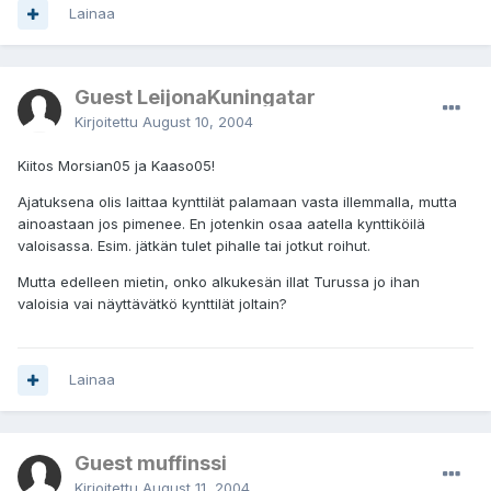
Lainaa
Guest LeijonaKuningatar
Kirjoitettu
August 10, 2004
Kiitos Morsian05 ja Kaaso05!
Ajatuksena olis laittaa kynttilät palamaan vasta illemmalla, mutta
ainoastaan jos pimenee. En jotenkin osaa aatella kynttiköilä
valoisassa. Esim. jätkän tulet pihalle tai jotkut roihut.
Mutta edelleen mietin, onko alkukesän illat Turussa jo ihan
valoisia vai näyttävätkö kynttilät joltain?
Lainaa
Guest muffinssi
Kirjoitettu
August 11, 2004