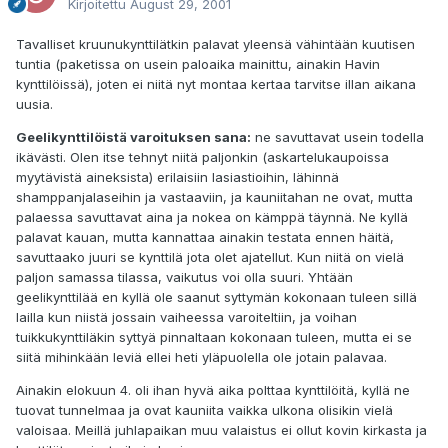
Kirjoitettu
August 29, 2001
Tavalliset kruunukynttilätkin palavat yleensä vähintään kuutisen
tuntia (paketissa on usein paloaika mainittu, ainakin Havin
kynttilöissä), joten ei niitä nyt montaa kertaa tarvitse illan aikana
uusia.
Geelikynttilöistä varoituksen sana:
ne savuttavat usein todella
ikävästi. Olen itse tehnyt niitä paljonkin (askartelukaupoissa
myytävistä aineksista) erilaisiin lasiastioihin, lähinnä
shamppanjalaseihin ja vastaaviin, ja kauniitahan ne ovat, mutta
palaessa savuttavat aina ja nokea on kämppä täynnä. Ne kyllä
palavat kauan, mutta kannattaa ainakin testata ennen häitä,
savuttaako juuri se kynttilä jota olet ajatellut. Kun niitä on vielä
paljon samassa tilassa, vaikutus voi olla suuri. Yhtään
geelikynttilää en kyllä ole saanut syttymän kokonaan tuleen sillä
lailla kun niistä jossain vaiheessa varoiteltiin, ja voihan
tuikkukynttiläkin syttyä pinnaltaan kokonaan tuleen, mutta ei se
siitä mihinkään leviä ellei heti yläpuolella ole jotain palavaa.
Ainakin elokuun 4. oli ihan hyvä aika polttaa kynttilöitä, kyllä ne
tuovat tunnelmaa ja ovat kauniita vaikka ulkona olisikin vielä
valoisaa. Meillä juhlapaikan muu valaistus ei ollut kovin kirkasta ja