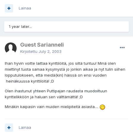
Lainaa
1 year later...
Guest Sarianneli
Kirjoitettu
July 2, 2003
Ihan hyvin voitte laittaa kynttilöitä, jos siltä tuntuu! Minä olen
miettinyt tuota samaa kysymystä jo jonkin aikaa ja nyt tulin siihen
lopputulokseen, että meidä(kin) häissä on ensi vuoden
heinäkuussa kynttilöitä! ;D
Olen ihastunut yhteen Puttipajan raudasta muodoiltuun
kynttelikköön ja haluan sen välttämättä! ;D
Minäkin kaipasin vain muiden mielipiteitä asiasta....
Lainaa