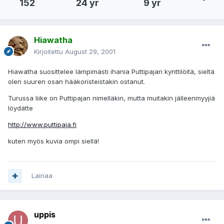
152
24 yr
9 yr
Hiawatha
Kirjoitettu
August 29, 2001
Hiawatha suosittelee lämpimästi ihania Puttipajan kynttilöitä, sieltä
olen suuren osan hääkoristeistakin ostanut.
Turussa liike on Puttipajan nimelläkin, mutta muitakin jälleenmyyjiä
löydätte
http://www.puttipaja.fi
kuten myös kuvia ompi siellä!
Lainaa
uppis