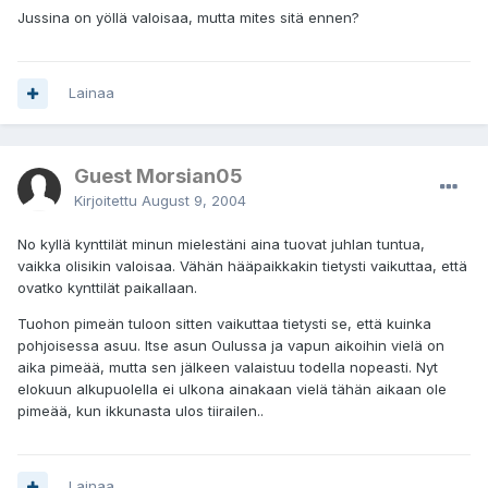
Jussina on yöllä valoisaa, mutta mites sitä ennen?
Lainaa
Guest Morsian05
Kirjoitettu
August 9, 2004
No kyllä kynttilät minun mielestäni aina tuovat juhlan tuntua,
vaikka olisikin valoisaa. Vähän hääpaikkakin tietysti vaikuttaa, että
ovatko kynttilät paikallaan.
Tuohon pimeän tuloon sitten vaikuttaa tietysti se, että kuinka
pohjoisessa asuu. Itse asun Oulussa ja vapun aikoihin vielä on
aika pimeää, mutta sen jälkeen valaistuu todella nopeasti. Nyt
elokuun alkupuolella ei ulkona ainakaan vielä tähän aikaan ole
pimeää, kun ikkunasta ulos tiirailen..
Lainaa