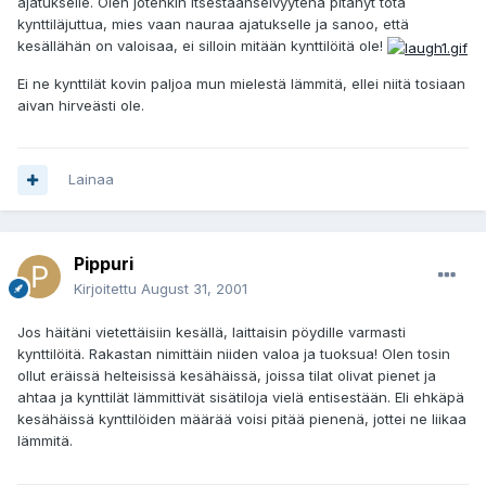
ajatukselle. Olen jotenkin itsestäänselvyytenä pitänyt tota
kynttiläjuttua, mies vaan nauraa ajatukselle ja sanoo, että
kesällähän on valoisaa, ei silloin mitään kynttilöitä ole!
Ei ne kynttilät kovin paljoa mun mielestä lämmitä, ellei niitä tosiaan
aivan hirveästi ole.
Lainaa
Pippuri
Kirjoitettu
August 31, 2001
Jos häitäni vietettäisiin kesällä, laittaisin pöydille varmasti
kynttilöitä. Rakastan nimittäin niiden valoa ja tuoksua! Olen tosin
ollut eräissä helteisissä kesähäissä, joissa tilat olivat pienet ja
ahtaa ja kynttilät lämmittivät sisätiloja vielä entisestään. Eli ehkäpä
kesähäissä kynttilöiden määrää voisi pitää pienenä, jottei ne liikaa
lämmitä.