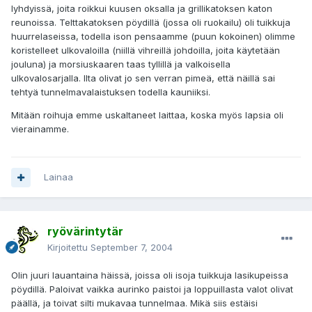
lyhdyissä, joita roikkui kuusen oksalla ja grillikatoksen katon
reunoissa. Telttakatoksen pöydillä (jossa oli ruokailu) oli tuikkuja
huurrelaseissa, todella ison pensaamme (puun kokoinen) olimme
koristelleet ulkovaloilla (niillä vihreillä johdoilla, joita käytetään
jouluna) ja morsiuskaaren taas tyllillä ja valkoisella
ulkovalosarjalla. Ilta olivat jo sen verran pimeä, että näillä sai
tehtyä tunnelmavalaistuksen todella kauniiksi.
Mitään roihuja emme uskaltaneet laittaa, koska myös lapsia oli
vierainamme.
Lainaa
ryövärintytär
Kirjoitettu
September 7, 2004
Olin juuri lauantaina häissä, joissa oli isoja tuikkuja lasikupeissa
pöydillä. Paloivat vaikka aurinko paistoi ja loppuillasta valot olivat
päällä, ja toivat silti mukavaa tunnelmaa. Mikä siis estäisi