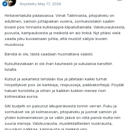
Kirjoitettu
May 17, 2006
Hintavertailulla pääasiassa. Viinat Tallinnasta, pitopalvelu on
edullinen, samoin juhlapaikan vuokra, sormuksistakin saatiin
kivasti pois hinnasta kultaseppiä kilpailuttamalla. Valokuvauksesta,
puvusta, kampauksesta ja meikistä en aio tinkiä. Nyt pitäisi vielä
saada joku kuvaamaan juhlia, että muistot säilyisi kuvien
muodossa.
Bändiä ei ole, tästä saadaan huomattava säästö.
Kutsuttaviakaan ei ole ihan kauheasti ja sukulaisia karsittiin
listalta.
Kutsut ja askartelut tehdään itse ja jätetään kaikki turhat
hörpellykset pois (ei karkkeja, riisipusseja, paikkakortteja). Pöydät
haluan koristella ja siihen ja kaikkiin kukkiin menee noin
kolmesataa euroa.
Silti budjetti on paisunut alkuperäisestä tonnin verran. Puku ja
sormukset vie yli kolmasosan, pitopalvelu ja juomat samoin yli
yhden kolmanneksen ja se väliin jäävä on niitä pieniä mutta niin
suuria menoja. Valokuvausta, musiikkilaitteiden vuokrausta,
muusikon palkkaa, kampausta ja meikkiä yms.