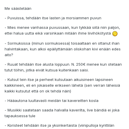
Me säästetään
- Puvuissa, tehdään itse lasten ja morsiammen puvun
- Mies menee vanhassa puvussaan, kun tykkää siitä niin paljon,
ettei halua uutta eikä varsinkaan mitään ihme liivihökötystä
- Sormuksissa (minun sormuksessa) toisaaltaan en ottanut ihan
halvintakaan, kun alkoi epäilyttämään oliskohan kivi enään edes
aito?
- Ruuat tehdään itse alusta loppuun. N. 250€ menee kun otetaan
tutut töihin, jotka eivät kutsua kuitenkaan saisi.
- Kutsut tein itse ja perheet kutsutaan aikuisineen lapsineen
kaikkineen, eli en jokaiselle erikseen lähetä (sen verran läheisiä
kaikki kutsutut että on ok tehdä näin)
- Hääautona luultavasti meidän tai kavereitten kosla
- Musiikki saatetaan saada halvalla kaverilta, live bändiä ei joka
tapauksessa tule
- Koristeet tehdään itse ja yksinkertaista (viinipulloja kynttilän