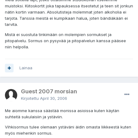
muistoksi. Kiitoskortit joka tapauksessa itseotetut ja teen sit jonkun
nätin kortin varmaan. Absolutisteja molemmat joten alkoholia ei
tarjota. Tanssia meistä ei kumpikaan halua, joten bändiäkään ei
tarvita.
Mistä ei suostuta tinkimään on molempien sormukset ja
pitopalvelu. Sormus on pysyvää ja pitopalvelun kanssa pääsee
niin helpolla.
Lainaa
Guest 2007 morsian
Kirjoitettu
April 30, 2006
Me aiomme kanssa säästää monissa asioissa kuten käytän
suhteitä sukulaisiin ja ystäviin.
Vihkisormus tulee olemaan ystäväni äidin omasta liikkeestä kuten
myös miehenkin sormus.