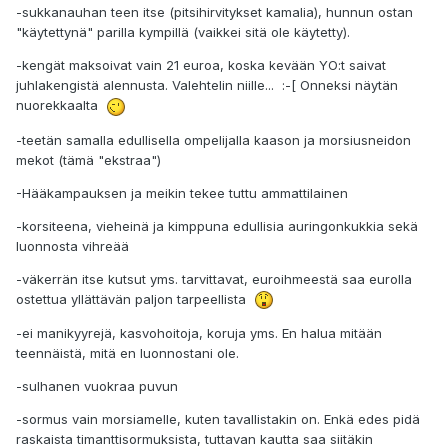
-sukkanauhan teen itse (pitsihirvitykset kamalia), hunnun ostan
"käytettynä" parilla kympillä (vaikkei sitä ole käytetty).
-kengät maksoivat vain 21 euroa, koska kevään YO:t saivat
juhlakengistä alennusta. Valehtelin niille... :-[ Onneksi näytän
nuorekkaalta
-teetän samalla edullisella ompelijalla kaason ja morsiusneidon
mekot (tämä "ekstraa")
-Hääkampauksen ja meikin tekee tuttu ammattilainen
-korsiteena, vieheinä ja kimppuna edullisia auringonkukkia sekä
luonnosta vihreää
-väkerrän itse kutsut yms. tarvittavat, euroihmeestä saa eurolla
ostettua yllättävän paljon tarpeellista
-ei manikyyrejä, kasvohoitoja, koruja yms. En halua mitään
teennäistä, mitä en luonnostani ole.
-sulhanen vuokraa puvun
-sormus vain morsiamelle, kuten tavallistakin on. Enkä edes pidä
raskaista timanttisormuksista, tuttavan kautta saa siitäkin