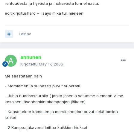
rentoudesta ja hyvästä ja mukavasta tunnelmasta.
edit:kirjoitushärö + lisäys mikä tuli mieleen
Lainaa
annunen
Kirjoitettu
May 17, 2006
Me säästetään näin
- Morsiamen ja sulhasen puvut vuokrattu
- Juhla nuorisoseuralla ( jonka jäseniä satumme olemaan viime
kesäisen jäsenhankintakampanjan jälkeen)
- Kaaso tekee kaasojen ja morsiusneidon puvut sekä bm:ien
krakat
- 2 Kampaajakaveria laittaa kaikkien hiukset