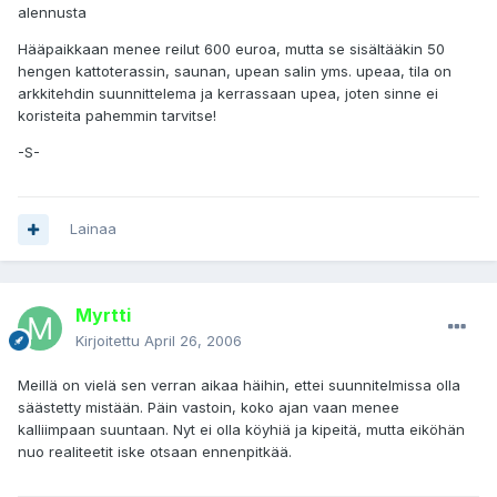
alennusta
Hääpaikkaan menee reilut 600 euroa, mutta se sisältääkin 50
hengen kattoterassin, saunan, upean salin yms. upeaa, tila on
arkkitehdin suunnittelema ja kerrassaan upea, joten sinne ei
koristeita pahemmin tarvitse!
-S-
Lainaa
Myrtti
Kirjoitettu
April 26, 2006
Meillä on vielä sen verran aikaa häihin, ettei suunnitelmissa olla
säästetty mistään. Päin vastoin, koko ajan vaan menee
kalliimpaan suuntaan. Nyt ei olla köyhiä ja kipeitä, mutta eiköhän
nuo realiteetit iske otsaan ennenpitkää.