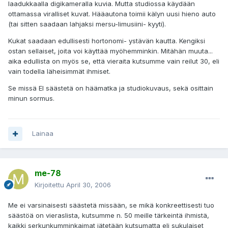
laadukkaalla digikameralla kuvia. Mutta studiossa käydään
ottamassa viralliset kuvat. Hääautona toimii kälyn uusi hieno auto
(tai sitten saadaan lahjaksi mersu-limusiini- kyyti).
Kukat saadaan edullisesti hortonomi- ystävän kautta. Kengiksi
ostan sellaiset, joita voi käyttää myöhemminkin. Mitähän muuta...
aika edullista on myös se, että vieraita kutsumme vain reilut 30, eli
vain todella läheisimmät ihmiset.
Se missä EI säästetä on häämatka ja studiokuvaus, sekä osittain
minun sormus.
Lainaa
me-78
Kirjoitettu
April 30, 2006
Me ei varsinaisesti säästetä missään, se mikä konkreettisesti tuo
säästöä on vieraslista, kutsumme n. 50 meille tärkeintä ihmistä,
kaikki serkunkumminkaimat jätetään kutsumatta eli sukulaiset