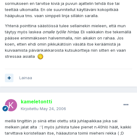
sormukseen en tarvitse kiviä ja puvun ajattelin tehdä itse tai
teettää ulkomailla. En ole suunnitellut käyttäväni kokopitkää
hääpukua tms. vaan simppeli linja silläkin saralla.
Yhtenä pointtina säästöissä tulee sellainekin mieleen, että mun
täytyy myös laskea
omalle työlle hintaa
. Eli vaikkakin itse tekemällä
pääsee enimmäkseen halvemmalla, niin aikakin on rahaa. Jos
koen, etten ehdi omin pikkukätösin väsätä itse keräämistä ja
kuivaamista päivänkakkaroista kutsukortteja niin sitten en vaan
stressaa asialla
Lainaa
kameletontti
Kirjoitettu
May 24, 2006
meillä tingittiin jo siinä ettei otettu sitä juhlapaikkaa joka sai
melkein jalat alta :'( myös juhlista tulee pienet n.40hlö häät, kaikki
tarvittava koristellaan itse, hääautona toimii mieheni rekka ( ;D