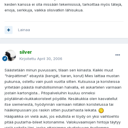
keiden kanssa ei olla missään tekemisissä, tarkoittaa myös tätejä,
enoja, serkkuja, vaikka olisivatkin lähisukua.
Lainaa
silver
Kirjoitettu
April 30, 2006
Säästetään minun puvussani, tilaan sen kiinasta. Kaikki muut
"härpättimet" ebaystä (kengät, tiaran, korut) Mies laittaa mustan
pukunsa, ostettu vain puoli vuotta sitten. Kutsuissa ja koristeissa
yritetään päästä mahdollisimman halvalla, eli askartelen varmaan
jostain kartongista... Pitopalveluihin kuuluu onneksi
pöytäliinat+kukkakoristeet pöydille. Kesäkukkia olen kasvatellut
itse siemenestä, hyödynnän varmaan niitäkin koristelussa tai
hääkimpussani jos raskin sitten puutarhasta leikata.
Hääpaikka on vielä auki, jos edullista ei löydy on yksi vaihtoehto
pitää puutarha-bileet kotonamme. Valokuvaamojen hintoja täytyy
vielä soitella läpi, josko ottaisimme studiokuvan itsellemme