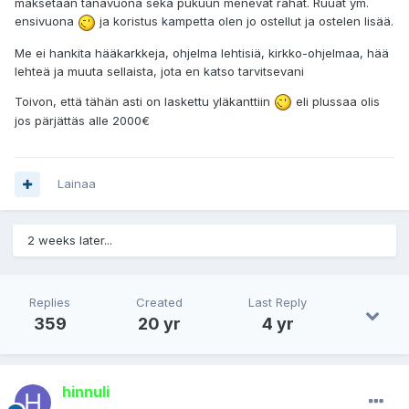
maksetaan tänävuona sekä pukuun menevät rahat. Ruuat ym.
ensivuona
ja koristus kampetta olen jo ostellut ja ostelen lisää.
Me ei hankita hääkarkkeja, ohjelma lehtisiä, kirkko-ohjelmaa, hää
lehteä ja muuta sellaista, jota en katso tarvitsevani
Toivon, että tähän asti on laskettu yläkanttiin
eli plussaa olis
jos pärjättäs alle 2000€
Lainaa
2 weeks later...
Replies
Created
Last Reply
359
20 yr
4 yr
hinnuli