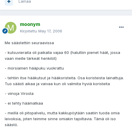
Lainaa
moonym
Kirjoitettu
May 17, 2006
Me säästettiin seuraavissa
- kutsuvieraita oli paikalla vajaa 60 (haluttiin pienet häät, jossa
vaan meille tärkeät henkilöt)
- morsiamen hääpuku vuokrattu
- tehtiin itse hääkutsut ja hääkoristeita. Osa koristeista lainattuja.
Tuo säästi aikaa ja vaivaa kun oli valmiita hyviä koristeita
- viinoja Virosta
- ei tehty häämatkaa
- meillä oli pitopalvelu, mutta kakkupöytään saatiin tuoda omia
leivoksia, joten teimme sinne omiakin tajoiltavia. Tämä oli iso
säästö.