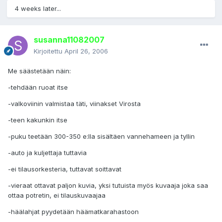
4 weeks later...
susanna11082007
Kirjoitettu
April 26, 2006
Me säästetään näin:
-tehdään ruoat itse
-valkoviinin valmistaa täti, viinakset Virosta
-teen kakunkin itse
-puku teetään 300-350 e:lla sisältäen vannehameen ja tyllin
-auto ja kuljettaja tuttavia
-ei tilausorkesteria, tuttavat soittavat
-vieraat ottavat paljon kuvia, yksi tutuista myös kuvaaja joka saa
ottaa potretin, ei tilauskuvaajaa
-häälahjat pyydetään häämatkarahastoon