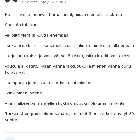
Kirjoitettu
May 17, 2006
Häät olivat ja menivät. Parhaimmat, missä olen ollut mukana.
Säästöä tuli, kun
-ei ollut vieraita kuutta enempää
-suku ei sotkenut eikä sanellut; sinne ilmoitettiin vasta jälkeenpäin
-tarjoiluna kahvit ja voileivät sekä kakku, mitkä kaikki omatekoisia
-pukuja ei ostettu, vaan vanha jakkupuku ja miehen vanha puku
kelpasivat
-kampaajia ja meikkejä ei edes tullut mieleen
-vihkiminen kotona
-näin jälkeenpäin ajatellen kukkakimppukin oli turha hankinta
Tärkeintä on puolisoiden suhde, ja se meillä on nyt kestänyt yli 30
vuotta.