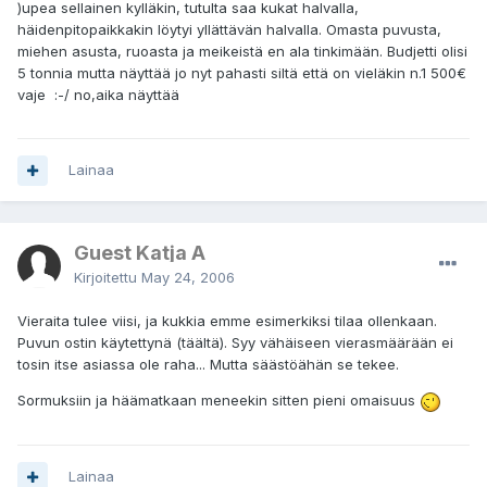
)upea sellainen kylläkin, tutulta saa kukat halvalla,
häidenpitopaikkakin löytyi yllättävän halvalla. Omasta puvusta,
miehen asusta, ruoasta ja meikeistä en ala tinkimään. Budjetti olisi
5 tonnia mutta näyttää jo nyt pahasti siltä että on vieläkin n.1 500€
vaje :-/ no,aika näyttää
Lainaa
Guest Katja A
Kirjoitettu
May 24, 2006
Vieraita tulee viisi, ja kukkia emme esimerkiksi tilaa ollenkaan.
Puvun ostin käytettynä (täältä). Syy vähäiseen vierasmäärään ei
tosin itse asiassa ole raha... Mutta säästöähän se tekee.
Sormuksiin ja häämatkaan meneekin sitten pieni omaisuus
Lainaa