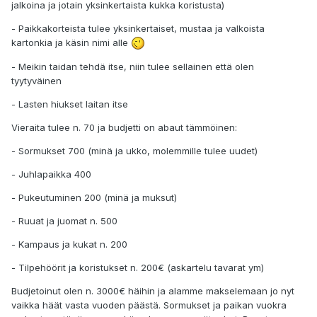
jalkoina ja jotain yksinkertaista kukka koristusta)
- Paikkakorteista tulee yksinkertaiset, mustaa ja valkoista
kartonkia ja käsin nimi alle
- Meikin taidan tehdä itse, niin tulee sellainen että olen
tyytyväinen
- Lasten hiukset laitan itse
Vieraita tulee n. 70 ja budjetti on abaut tämmöinen:
- Sormukset 700 (minä ja ukko, molemmille tulee uudet)
- Juhlapaikka 400
- Pukeutuminen 200 (minä ja muksut)
- Ruuat ja juomat n. 500
- Kampaus ja kukat n. 200
- Tilpehöörit ja koristukset n. 200€ (askartelu tavarat ym)
Budjetoinut olen n. 3000€ häihin ja alamme makselemaan jo nyt
vaikka häät vasta vuoden päästä. Sormukset ja paikan vuokra