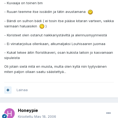
- Kuvaaja on toinen bm
- Ruuan teemme itse isoäidin ja tätin avustamana
- Bändi on sulhon bädi ( ei tosin itse pääse kitaran varteen, vaikka
varmaan haluaisikin
)
- Koristeet olen ostanut naikkariystäviltä ja alennusmyynneistä
- Ei viinatarjoilua ollenkaan, alkumaljaksi Louhisaaren juomaa
- Kukat tekee äitin floristikaveri, osan kukista laitoin jo kasvamaan
sipuleista
Oli jotain sielä mitä en muista, mutta olen kyllä niin tyytyväinen
miten paljon ollaan saatu säästettyä...
Lainaa
Honeypie
Kirjoitettu
May 18, 2006