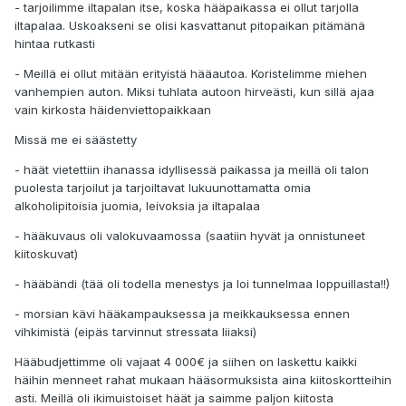
- tarjoilimme iltapalan itse, koska hääpaikassa ei ollut tarjolla
iltapalaa. Uskoakseni se olisi kasvattanut pitopaikan pitämänä
hintaa rutkasti
- Meillä ei ollut mitään erityistä hääautoa. Koristelimme miehen
vanhempien auton. Miksi tuhlata autoon hirveästi, kun sillä ajaa
vain kirkosta häidenviettopaikkaan
Missä me ei säästetty
- häät vietettiin ihanassa idyllisessä paikassa ja meillä oli talon
puolesta tarjoilut ja tarjoiltavat lukuunottamatta omia
alkoholipitoisia juomia, leivoksia ja iltapalaa
- hääkuvaus oli valokuvaamossa (saatiin hyvät ja onnistuneet
kiitoskuvat)
- hääbändi (tää oli todella menestys ja loi tunnelmaa loppuillasta!!)
- morsian kävi hääkampauksessa ja meikkauksessa ennen
vihkimistä (eipäs tarvinnut stressata liiaksi)
Hääbudjettimme oli vajaat 4 000€ ja siihen on laskettu kaikki
häihin menneet rahat mukaan hääsormuksista aina kiitoskortteihin
asti. Meillä oli ikimuistoiset häät ja saimme paljon kiitosta