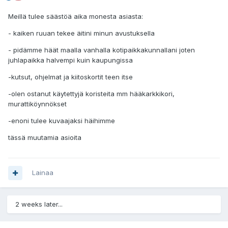
Meillä tulee säästöä aika monesta asiasta:
- kaiken ruuan tekee äitini minun avustuksella
- pidämme häät maalla vanhalla kotipaikkakunnallani joten
juhlapaikka halvempi kuin kaupungissa
-kutsut, ohjelmat ja kiitoskortit teen itse
-olen ostanut käytettyjä koristeita mm hääkarkkikori,
murattiköynnökset
-enoni tulee kuvaajaksi häihimme
tässä muutamia asioita
Lainaa
2 weeks later...