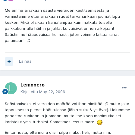
Me emme ainakaan säästä vieraiden kestitsemisestä ja
varmistamme ettei ainakaan ruoat tai varsinkaan juomat lopu
kesken. Mikä olisikaan kamalampaa kuin matkata toiselle
paikkakunnalle häihin ja juhlat kuivuisivat ennen aikojaan!
Säästimme hääpuvuissa huimasti, joten voimme laittaa rahat
palamaan! ;D
Lainaa
Lemonero
Kirjoitettu
May 22, 2006
Säästämiseksi ei vieraiden määrää voi ihan nimittää ;D mutta joka
tapauksessa pienet häät tulossa (lähin suku & ystävät). Haluamme
panostaa ruokaan ja juomaan, mutta itse koen monimutkaiset
koristelut yms. turhaksi. Sometimes less is more
En tunnusta, että mulla olisi halpa maku, heh, mutta mm.