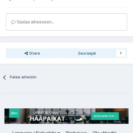
Vastaa aiheeseen...
Share
Seuraajat
1
Palaa aiheisiin
Language / Kielivalinta
Yksityisyys
Ota yhteyttä