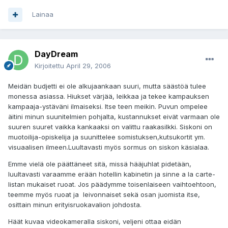
Lainaa
DayDream
Kirjoitettu
April 29, 2006
Meidän budjetti ei ole alkujaankaan suuri, mutta säästöä tulee
monessa asiassa. Hiukset värjää, leikkaa ja tekee kampauksen
kampaaja-ystäväni ilmaiseksi. Itse teen meikin. Puvun ompelee
äitini minun suunitelmien pohjalta, kustannukset eivät varmaan ole
suuren suuret vaikka kankaaksi on valittu raakasilkki. Siskoni on
muotoilija-opiskelija ja suunittelee somistuksen,kutsukortit ym.
visuaalisen ilmeen.Luultavasti myös sormus on siskon käsialaa.
Emme vielä ole päättäneet sitä, missä hääjuhlat pidetään,
luultavasti varaamme erään hotellin kabinetin ja sinne a la carte-
listan mukaiset ruoat. Jos päädymme toisenlaiseen vaihtoehtoon,
teemme myös ruoat ja leivonnaiset sekä osan juomista itse,
osittain minun erityisruokavalion johdosta.
Häät kuvaa videokameralla siskoni, veljeni ottaa eidän