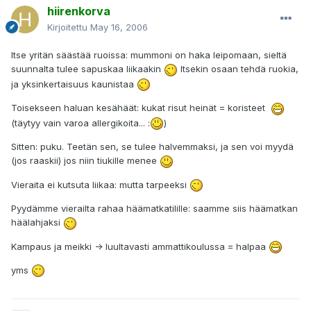
hiirenkorva
Kirjoitettu
May 16, 2006
Itse yritän säästää ruoissa: mummoni on haka leipomaan, sieltä
suunnalta tulee sapuskaa liikaakin
Itsekin osaan tehdä ruokia,
ja yksinkertaisuus kaunistaa
Toisekseen haluan kesähäät: kukat risut heinät = koristeet
(täytyy vain varoa allergikoita... :
)
Sitten: puku. Teetän sen, se tulee halvemmaksi, ja sen voi myydä
(jos raaskii) jos niin tiukille menee
Vieraita ei kutsuta liikaa: mutta tarpeeksi
Pyydämme vierailta rahaa häämatkatilille: saamme siis häämatkan
häälahjaksi
Kampaus ja meikki -> luultavasti ammattikoulussa = halpaa
yms