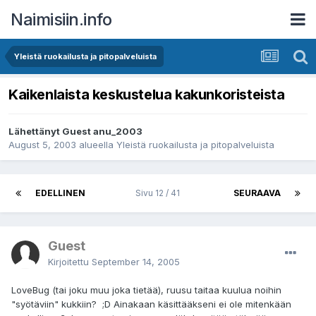
Naimisiin.info
Yleistä ruokailusta ja pitopalveluista
Kaikenlaista keskustelua kakunkoristeista
Lähettänyt Guest anu_2003
August 5, 2003
alueella
Yleistä ruokailusta ja pitopalveluista
EDELLINEN
Sivu 12 / 41
SEURAAVA
Guest
Kirjoitettu
September 14, 2005
LoveBug (tai joku muu joka tietää), ruusu taitaa kuulua noihin
"syötäviin" kukkiin? ;D Ainakaan käsittääkseni ei ole mitenkään