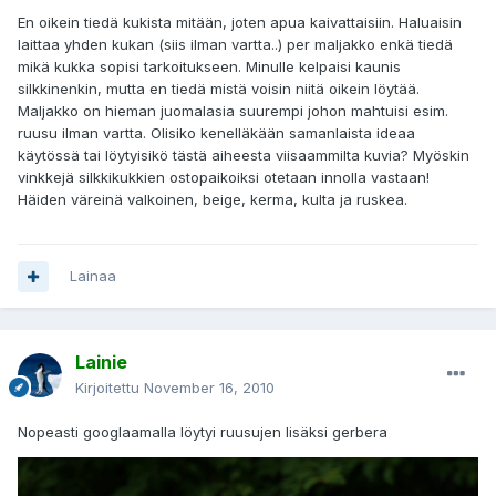
En oikein tiedä kukista mitään, joten apua kaivattaisiin. Haluaisin
laittaa yhden kukan (siis ilman vartta..) per maljakko enkä tiedä
mikä kukka sopisi tarkoitukseen. Minulle kelpaisi kaunis
silkkinenkin, mutta en tiedä mistä voisin niitä oikein löytää.
Maljakko on hieman juomalasia suurempi johon mahtuisi esim.
ruusu ilman vartta. Olisiko kenelläkään samanlaista ideaa
käytössä tai löytyisikö tästä aiheesta viisaammilta kuvia? Myöskin
vinkkejä silkkikukkien ostopaikoiksi otetaan innolla vastaan!
Häiden väreinä valkoinen, beige, kerma, kulta ja ruskea.
Lainaa
Lainie
Kirjoitettu
November 16, 2010
Nopeasti googlaamalla löytyi ruusujen lisäksi gerbera