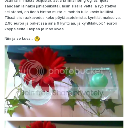
ostin lähimmästä puljusta), astiana ilmainen grogilasi (joita
saadaan lainaksi juhlapaikalta), lasin sisällä vettä ja rypisteltyä
sellofaani, en tiedä hintaa mutta ei mahda tulla kovin kalliiksi.
Tässä siis raakavedos koko pöytäasetelmista, kynttilät maksoivat
2,90 euroa ja paketissa aina 6 kynttilää, ja kynttiläkupit 1 euron
kappaleelta. Halpaa ja ihan kivaa.
Niin ja se kuva...