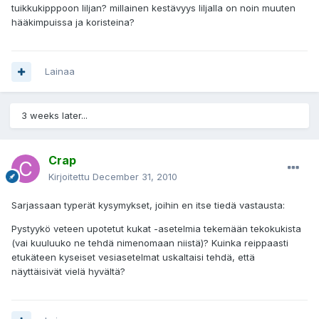
tuikkukipppoon liljan? millainen kestävyys liljalla on noin muuten
hääkimpuissa ja koristeina?
Lainaa
3 weeks later...
Crap
Kirjoitettu
December 31, 2010
Sarjassaan typerät kysymykset, joihin en itse tiedä vastausta:
Pystyykö veteen upotetut kukat -asetelmia tekemään tekokukista
(vai kuuluuko ne tehdä nimenomaan niistä)? Kuinka reippaasti
etukäteen kyseiset vesiasetelmat uskaltaisi tehdä, että
näyttäisivät vielä hyvältä?