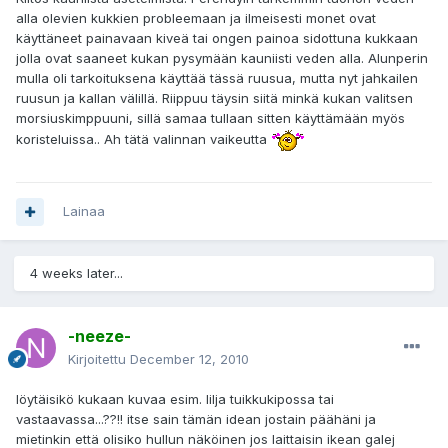
alla olevien kukkien probleemaan ja ilmeisesti monet ovat
käyttäneet painavaan kiveä tai ongen painoa sidottuna kukkaan
jolla ovat saaneet kukan pysymään kauniisti veden alla. Alunperin
mulla oli tarkoituksena käyttää tässä ruusua, mutta nyt jahkailen
ruusun ja kallan välillä. Riippuu täysin siitä minkä kukan valitsen
morsiuskimppuuni, sillä samaa tullaan sitten käyttämään myös
koristeluissa.. Ah tätä valinnan vaikeutta
Lainaa
4 weeks later...
-neeze-
Kirjoitettu
December 12, 2010
löytäisikö kukaan kuvaa esim. lilja tuikkukipossa tai
vastaavassa...??!! itse sain tämän idean jostain päähäni ja
mietinkin että olisiko hullun näköinen jos laittaisin ikean galej