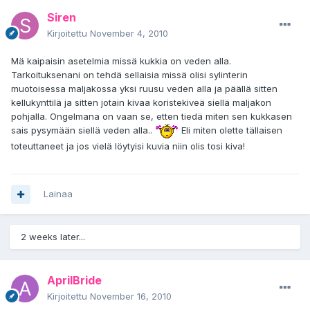
Siren
Kirjoitettu
November 4, 2010
Mä kaipaisin asetelmia missä kukkia on veden alla.
Tarkoituksenani on tehdä sellaisia missä olisi sylinterin
muotoisessa maljakossa yksi ruusu veden alla ja päällä sitten
kellukynttilä ja sitten jotain kivaa koristekiveä siellä maljakon
pohjalla. Ongelmana on vaan se, etten tiedä miten sen kukkasen
sais pysymään siellä veden alla..
Eli miten olette tällaisen
toteuttaneet ja jos vielä löytyisi kuvia niin olis tosi kiva!
Lainaa
2 weeks later...
AprilBride
Kirjoitettu
November 16, 2010