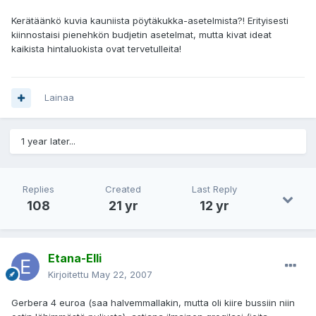
Kerätäänkö kuvia kauniista pöytäkukka-asetelmista?! Erityisesti
kiinnostaisi pienehkön budjetin asetelmat, mutta kivat ideat
kaikista hintaluokista ovat tervetulleita!
Lainaa
1 year later...
Replies
Created
Last Reply
108
21 yr
12 yr
Etana-Elli
Kirjoitettu
May 22, 2007
Gerbera 4 euroa (saa halvemmallakin, mutta oli kiire bussiin niin