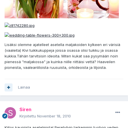
Lisäksi olemme ajatelleet asetella maljakoiden kylkeen eri värisiä
(vaaleita) Kivi tuikkukuppeja joissa osassa olisi tuikku ja osassa
kukkia.Tähän tarvitsisin ideoita. Miten kukat saa pysymään noin
pienessä "maljakossa" ja kuinka niille riittäisi vettä? Haaveilen
pioneista, vaaleanliloista ruusuista, orkideoista ja liljoista.
Lainaa
Siren
Kirjoitettu
November 18, 2010
Kiitos kauniista asetelmista! Perehdyin tarkemmin tuohon veden