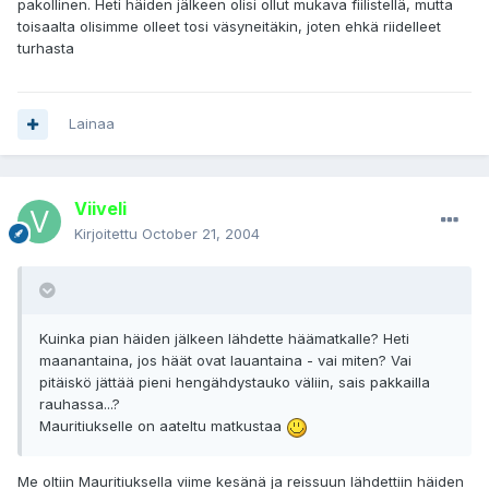
pakollinen. Heti häiden jälkeen olisi ollut mukava fiilistellä, mutta
toisaalta olisimme olleet tosi väsyneitäkin, joten ehkä riidelleet
turhasta
Lainaa
Viiveli
Kirjoitettu
October 21, 2004
Kuinka pian häiden jälkeen lähdette häämatkalle? Heti
maanantaina, jos häät ovat lauantaina - vai miten? Vai
pitäiskö jättää pieni hengähdystauko väliin, sais pakkailla
rauhassa...?
Mauritiukselle on aateltu matkustaa
Me oltiin Mauritiuksella viime kesänä ja reissuun lähdettiin häiden