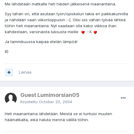
Me lähdetään matkalle heti häiden jälkeisenä maanantaina.
Syy tähän on, että asutaan työn/opiskelun takia eri paikkakunnilla
ja nähdään vaan viikonloppuisin :-[. Olisi siis vähän tylsää lähteä
töihin heti maanantaina. Nyt saadaan olla kaksi viikkoa ihan
kahdestaan, varsinaista luksusta meille
:-X
Ja tammikuussa kaipaa etelän lämpöä!
8)
Lainaa
Guest Lumimorsian05
Kirjoitettu
October 20, 2004
Heti maanantaina lähdetään. Meistä se ei tuntuisi muuten
häämatkalta, eikä haluta mennä välillä töihin.