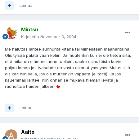
Lainaa
Mintsu
Kirjoitettu
November 3, 2004
Me haluttas lähtee sunnuntai-iltana tai viimeistään maanantaina.
Olis tylsää palata vaan kotiin. Ja muutenkin kun ei ole tietoa siitä,
että mikä on elämäntilanne tuolloin, saako esim. töistä kovin
paljoa lomaa jos työsuhde on vasta alkanut yms yms. Mut ei sillä
ois kait niin väliä, jos ois muutenkin vapaata (ei töitä). Ja jos
kauemmas lähtee, niin onhan se mukava hieman levätä ja
rauhoittua häiden jälkeen
Lainaa
Aalto