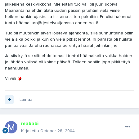
jälkeisenä keskiviikkona. Mielestäni tuo väli oli juuri sopiva.
Maanantaina ehdin tilata uuden passin ja tehtiin vielä viime
hetken hankintojakin. Ja tiistaina sitten pakattiin. En olisi halunnut
tuota häämatkanjärjestelyruljanssia ennen häitä.
Tuo oli muutenkin aivan loistava ajankohta, sillä sunnuntaina oltiin
vielä aika poikki ja kun on vielä pitkät lennot, ni parasta oli huilata
pari päivää. Ja ehti rauhassa perehtyä häälahjoihinkin jne.
Ja siis kyllä se silti ehdottomasti tuntui häämatkalta vaikka häiden
ja lähdön välissä oli kolme päivää. Tolleen saatiin jopa pitkitettyä
häähuumaa.
Viiveli
Lainaa
makaki
Kirjoitettu
October 28, 2004