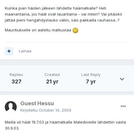
Kuinka pian häiden jälkeen lähdette häämatkalle? Heti
maanantaina, jos häät ovat lauantaina - vai miten? Vai pitäiskö
jättää pieni hengähdystauko väliin, sais pakkailla rauhassa...?
Mauritiukselle on aateltu matkustaa
Lainaa
Replies
Created
Last Reply
327
21 yr
7 yr
Guest Hessu
Kirjoitettu
October 14, 2004
Meillä oli häät 19.7.03 ja häämatkalle Malediiveille lähdettiin vasta
30.9.03.