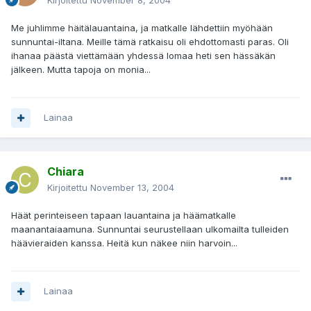
Kirjoitettu
November 8, 2004
Me juhlimme häitälauantaina, ja matkalle lähdettiin myöhään
sunnuntai-iltana. Meille tämä ratkaisu oli ehdottomasti paras. Oli
ihanaa päästä viettämään yhdessä lomaa heti sen hässäkän
jälkeen. Mutta tapoja on monia...
Lainaa
Chiara
Kirjoitettu
November 13, 2004
Häät perinteiseen tapaan lauantaina ja häämatkalle
maanantaiaamuna. Sunnuntai seurustellaan ulkomailta tulleiden
häävieraiden kanssa. Heitä kun näkee niin harvoin...
Lainaa