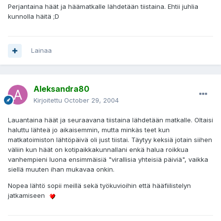
Perjantaina häät ja häämatkalle lähdetään tiistaina. Ehtii juhlia
kunnolla häitä ;D
Lainaa
Aleksandra80
Kirjoitettu
October 29, 2004
Lauantaina häät ja seuraavana tiistaina lähdetään matkalle. Oltaisi
haluttu lähteä jo aikaisemmin, mutta minkäs teet kun
matkatoimiston lähtöpäivä oli just tiistai. Täytyy keksiä jotain siihen
väliin kun häät on kotipaikkakunnallani enkä halua roikkua
vanhempieni luona ensimmäisiä "virallisia yhteisiä päiviä", vaikka
siellä muuten ihan mukavaa onkin.
Nopea lähtö sopii meillä sekä työkuvioihin että hääfiilistelyn
jatkamiseen