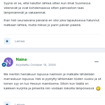
Syynä oli se, että haluttiin lähteä sitten kun ilmat Suomessa
viilenevät ja ovat kohdemaassa sitten päinvastoin taas
lämpimämmät ja vakaammat.
Ihan heti seuraavana päivänä en olisi joka tapauksessa halunnut
matkaan lähteä, mutta miksei jo parin päivän päästä.
Lainaa
Naina
Kirjoitettu
October 14, 2004
Me mentiin heinäkuun lopussa naimisiin ja matkalle lähdetään
marraskuun lopussa. Heti ei pystytty lähtemään töiden vuoksi ja sit
toinen syy on tuo Hessun mainitsema. Silloin kun täällä on
kaikkein kurjinta ja pimeintä niin voidaan loikoilla lämpöisessä
Lainaa