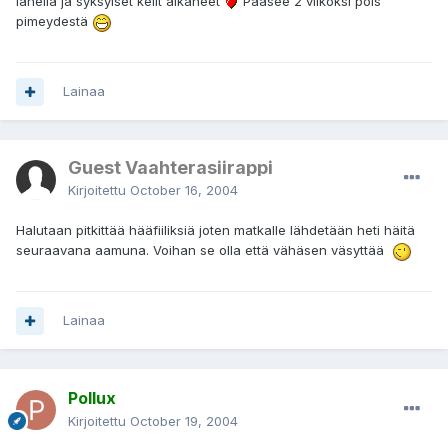
lähellä ja syksyiset kelit alkaneet
Pääsee 2 viikoksi pois
pimeydestä
Lainaa
Guest Vaahterasiirappi
Kirjoitettu
October 16, 2004
Halutaan pitkittää hääfiiliksiä joten matkalle lähdetään heti häitä
seuraavana aamuna. Voihan se olla että vähäsen väsyttää
Lainaa
Pollux
Kirjoitettu
October 19, 2004