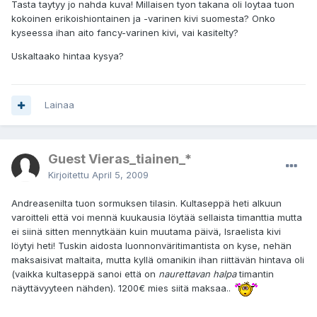
Tasta taytyy jo nahda kuva! Millaisen tyon takana oli loytaa tuon
kokoinen erikoishiontainen ja -varinen kivi suomesta? Onko
kyseessa ihan aito fancy-varinen kivi, vai kasitelty?
Uskaltaako hintaa kysya?
Lainaa
Guest Vieras_tiainen_*
Kirjoitettu
April 5, 2009
Andreasenilta tuon sormuksen tilasin. Kultaseppä heti alkuun
varoitteli että voi mennä kuukausia löytää sellaista timanttia mutta
ei siinä sitten mennytkään kuin muutama päivä, Israelista kivi
löytyi heti! Tuskin aidosta luonnonväritimantista on kyse, nehän
maksaisivat maltaita, mutta kyllä omanikin ihan riittävän hintava oli
(vaikka kultaseppä sanoi että on
naurettavan halpa
timantin
näyttävyyteen nähden). 1200€ mies siitä maksaa..