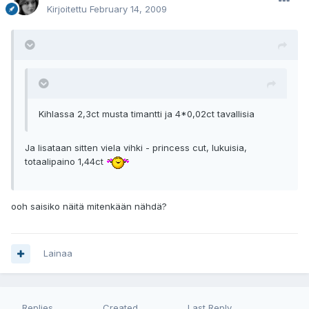
Kirjoitettu
February 14, 2009
Kihlassa 2,3ct musta timantti ja 4*0,02ct tavallisia
Ja lisataan sitten viela vihki - princess cut, lukuisia,
totaalipaino 1,44ct
ooh saisiko näitä mitenkään nähdä?
Lainaa
Replies
Created
Last Reply