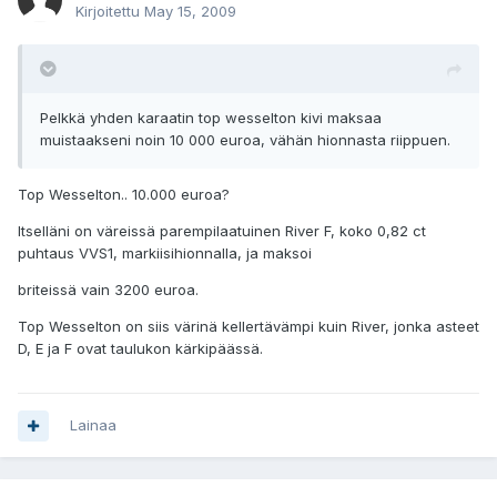
Kirjoitettu
May 15, 2009
Pelkkä yhden karaatin top wesselton kivi maksaa
muistaakseni noin 10 000 euroa, vähän hionnasta riippuen.
Top Wesselton.. 10.000 euroa?
Itselläni on väreissä parempilaatuinen River F, koko 0,82 ct
puhtaus VVS1, markiisihionnalla, ja maksoi
briteissä vain 3200 euroa.
Top Wesselton on siis värinä kellertävämpi kuin River, jonka asteet
D, E ja F ovat taulukon kärkipäässä.
Lainaa