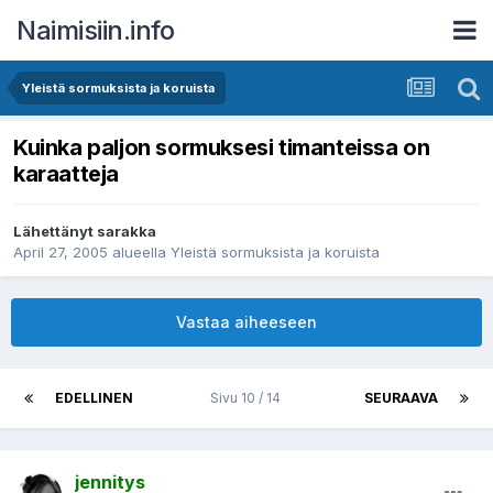
Naimisiin.info
Yleistä sormuksista ja koruista
Kuinka paljon sormuksesi timanteissa on
karaatteja
Lähettänyt
sarakka
April 27, 2005
alueella
Yleistä sormuksista ja koruista
Vastaa aiheeseen
EDELLINEN
Sivu 10 / 14
SEURAAVA
jennitys