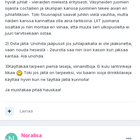
hyvät juhlat - vieraiden mielestä erityisesti. Väsyneiden juomien
sijaista coctailien ja skumpan kanssa juominen tekee aivan eri
juhlafiiliksen. Toki fisusnapsit saavat juhliin vielä vauhtia, mutta
näiden kanssa kannattaa olla aina tarkkoina. LIIT juomana
sisältää jo niin montaa eri viinaa, että muuta sen ulkopuolelta ei
juuri tarvitsekaan ostaa.
2) Osta jäitä. Unohda jääpussit jos juhlapaikalla ei ole jääkonetta,
vaan nouda hesestä - 2eurolla saa niin ison kassin kun jaksaa
kantaa. Älä unohda.
3)Käyttäkää tarpeen pieniä laseja, viinamittoja. Ei kulu lantrinkeja
liikaa
Toki jos jäitä on tarpeeksi, voi baarin isoja drinkkilaseja
käyttää hyvin kun ne täyttää jäillä kunnolla!
Ja muistakaa pitää hauskaa!
Lainaa
Noralisa