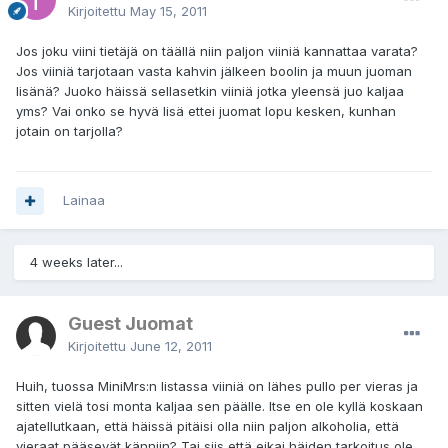
Kirjoitettu
May 15, 2011
Jos joku viini tietäjä on täällä niin paljon viiniä kannattaa varata?
Jos viiniä tarjotaan vasta kahvin jälkeen boolin ja muun juoman
lisänä? Juoko häissä sellasetkin viiniä jotka yleensä juo kaljaa
yms? Vai onko se hyvä lisä ettei juomat lopu kesken, kunhan
jotain on tarjolla?
Lainaa
4 weeks later...
Guest Juomat
Kirjoitettu
June 12, 2011
Huih, tuossa MiniMrs:n listassa viiniä on lähes pullo per vieras ja
sitten vielä tosi monta kaljaa sen päälle. Itse en ole kyllä koskaan
ajatellutkaan, että häissä pitäisi olla niin paljon alkoholia, että
vieraat pääsevät känniin? Tai siis että eikai häiden tarkoitus ole