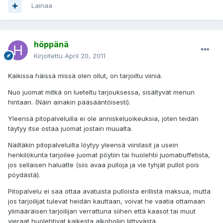
Lainaa
höppänä
Kirjoitettu
April 20, 2011
Kaikissa häissä missä olen ollut, on tarjoiltu viiniä.
Nuo juomat mitkä on lueteltu tarjouksessa, sisältyvät menun
hintaan. (Näin ainakin pääsääntöisesti).
Yleensä pitopalveluilla ei ole anniskeluoikeuksia, joten teidän
täytyy itse ostaa juomat jostain muualta.
Näiltäkin pitopalveluilta löytyy yleensä viinilasit ja usein
henkilökunta tarjoilee juomat pöytiin tai huolehtii juomabuffetista,
jos sellaisen haluatte (siis avaa pulloja ja vie tyhjät pullot pois
pöydästä).
Pitopalvelu ei saa ottaa avatuista pulloista erillistä maksua, mutta
jos tarjoilijat tulevat heidän kauttaan, voivat he vaatia ottamaan
ylimääräisen tarjoilijan verrattuna siihen että kaasot tai muut
vieraat huolehtivat kaikesta alkoholiin liittyvästä.