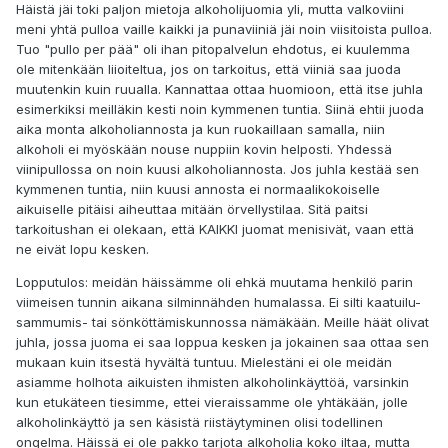
Häistä jäi toki paljon mietoja alkoholijuomia yli, mutta valkoviini
meni yhtä pulloa vaille kaikki ja punaviiniä jäi noin viisitoista pulloa.
Tuo "pullo per pää" oli ihan pitopalvelun ehdotus, ei kuulemma
ole mitenkään liioiteltua, jos on tarkoitus, että viiniä saa juoda
muutenkin kuin ruualla. Kannattaa ottaa huomioon, että itse juhla
esimerkiksi meilläkin kesti noin kymmenen tuntia. Siinä ehtii juoda
aika monta alkoholiannosta ja kun ruokaillaan samalla, niin
alkoholi ei myöskään nouse nuppiin kovin helposti. Yhdessä
viinipullossa on noin kuusi alkoholiannosta. Jos juhla kestää sen
kymmenen tuntia, niin kuusi annosta ei normaalikokoiselle
aikuiselle pitäisi aiheuttaa mitään örvellystilaa. Sitä paitsi
tarkoitushan ei olekaan, että KAIKKI juomat menisivät, vaan että
ne eivät lopu kesken.
Lopputulos: meidän häissämme oli ehkä muutama henkilö parin
viimeisen tunnin aikana silminnähden humalassa. Ei silti kaatuilu-
sammumis- tai sönköttämiskunnossa nämäkään. Meille häät olivat
juhla, jossa juoma ei saa loppua kesken ja jokainen saa ottaa sen
mukaan kuin itsestä hyvältä tuntuu. Mielestäni ei ole meidän
asiamme holhota aikuisten ihmisten alkoholinkäyttöä, varsinkin
kun etukäteen tiesimme, ettei vieraissamme ole yhtäkään, jolle
alkoholinkäyttö ja sen käsistä riistäytyminen olisi todellinen
ongelma. Häissä ei ole pakko tarjota alkoholia koko iltaa, mutta