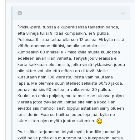
^Pikku-pärä, tuossa alkuperäisessä taidettiin sanoa,
että viinejä tulisi 9 litraa kumpaakin, ei 9 pulloa.
Pulloissa 9 litraa taitaa olla sen 12 pulloa. Eli kyllä niistä
vähän enemmän riittäisi, omalla kaadolla siis
kumpaakin 60 ihmiselle - mikä kyllä musta kuulostaa
edelleen aivan liian vähältä. Tietysti jos vieraissa ei
kerta kaikkiaan ole ihmisiä, jotka viiniä tykkäsivät juoda
niin sitten voi olla että määrä on riittävä. Meille
kutsutaan noin 100 vierasta, joista vain muutama
lapsia. Me olemme suunnitelleet sellaista 60/30 jakoa,
punaviiniä siis 60 pulloa ja valkoviiniä 30 pulloa.
Kuulostaa ehkä paljolta, mutta meille on tulossa paljon
vieraita jotka tykkäävät lipittää sitä viiniä koko illan
eivätkä siis mahdollisesti loppuillastakaan siirry olueen
tai siideriin. Eipä se haittaa jos pulloja jää, kyllä ne
tulee sitten ajan myötä juotua kuitenkin.
Ps. Lisäksi tarjoamme tietysti myös bändille juomat ja
kyllä heille pitää olla muutama pullo kumpaakin laatua