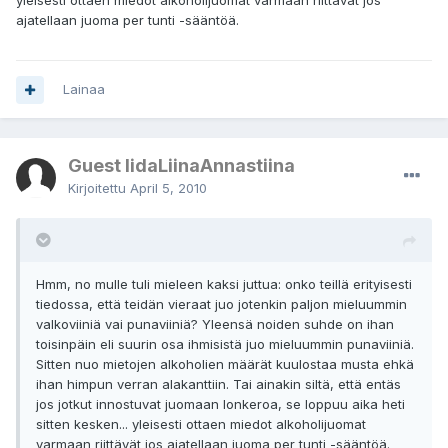
yleisesti ottaen miedot alkoholijuomat varmaan riittävät jos
ajatellaan juoma per tunti -sääntöä.
Lainaa
Guest IidaLiinaAnnastiina
Kirjoitettu
April 5, 2010
Hmm, no mulle tuli mieleen kaksi juttua: onko teillä erityisesti
tiedossa, että teidän vieraat juo jotenkin paljon mieluummin
valkoviiniä vai punaviiniä? Yleensä noiden suhde on ihan
toisinpäin eli suurin osa ihmisistä juo mieluummin punaviiniä.
Sitten nuo mietojen alkoholien määrät kuulostaa musta ehkä
ihan himpun verran alakanttiin. Tai ainakin siltä, että entäs
jos jotkut innostuvat juomaan lonkeroa, se loppuu aika heti
sitten kesken... yleisesti ottaen miedot alkoholijuomat
varmaan riittävät jos ajatellaan juoma per tunti -sääntöä.