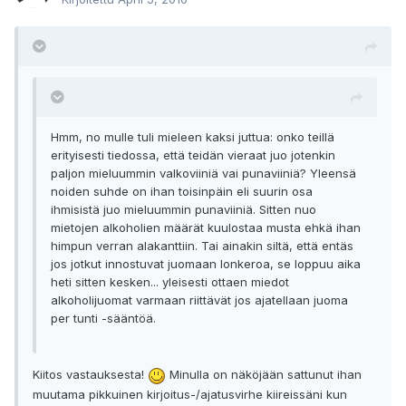
Hmm, no mulle tuli mieleen kaksi juttua: onko teillä
erityisesti tiedossa, että teidän vieraat juo jotenkin
paljon mieluummin valkoviiniä vai punaviiniä? Yleensä
noiden suhde on ihan toisinpäin eli suurin osa
ihmisistä juo mieluummin punaviiniä. Sitten nuo
mietojen alkoholien määrät kuulostaa musta ehkä ihan
himpun verran alakanttiin. Tai ainakin siltä, että entäs
jos jotkut innostuvat juomaan lonkeroa, se loppuu aika
heti sitten kesken... yleisesti ottaen miedot
alkoholijuomat varmaan riittävät jos ajatellaan juoma
per tunti -sääntöä.
Kiitos vastauksesta!
Minulla on näköjään sattunut ihan
muutama pikkuinen kirjoitus-/ajatusvirhe kiireissäni kun