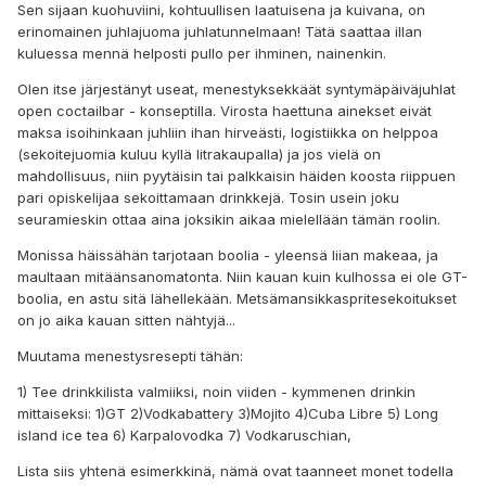
Sen sijaan kuohuviini, kohtuullisen laatuisena ja kuivana, on
erinomainen juhlajuoma juhlatunnelmaan! Tätä saattaa illan
kuluessa mennä helposti pullo per ihminen, nainenkin.
Olen itse järjestänyt useat, menestyksekkäät syntymäpäiväjuhlat
open coctailbar - konseptilla. Virosta haettuna ainekset eivät
maksa isoihinkaan juhliin ihan hirveästi, logistiikka on helppoa
(sekoitejuomia kuluu kyllä litrakaupalla) ja jos vielä on
mahdollisuus, niin pyytäisin tai palkkaisin häiden koosta riippuen
pari opiskelijaa sekoittamaan drinkkejä. Tosin usein joku
seuramieskin ottaa aina joksikin aikaa mielellään tämän roolin.
Monissa häissähän tarjotaan boolia - yleensä liian makeaa, ja
maultaan mitäänsanomatonta. Niin kauan kuin kulhossa ei ole GT-
boolia, en astu sitä lähellekään. Metsämansikkaspritesekoitukset
on jo aika kauan sitten nähtyjä...
Muutama menestysresepti tähän:
1) Tee drinkkilista valmiiksi, noin viiden - kymmenen drinkin
mittaiseksi: 1)GT 2)Vodkabattery 3)Mojito 4)Cuba Libre 5) Long
island ice tea 6) Karpalovodka 7) Vodkaruschian,
Lista siis yhtenä esimerkkinä, nämä ovat taanneet monet todella