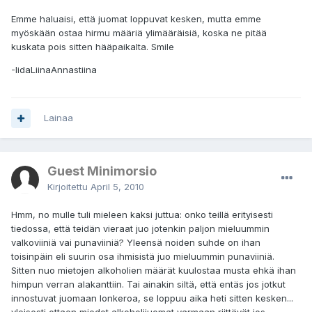
Emme haluaisi, että juomat loppuvat kesken, mutta emme
myöskään ostaa hirmu määriä ylimääräisiä, koska ne pitää
kuskata pois sitten hääpaikalta. Smile
-IidaLiinaAnnastiina
Lainaa
Guest Minimorsio
Kirjoitettu
April 5, 2010
Hmm, no mulle tuli mieleen kaksi juttua: onko teillä erityisesti
tiedossa, että teidän vieraat juo jotenkin paljon mieluummin
valkoviiniä vai punaviiniä? Yleensä noiden suhde on ihan
toisinpäin eli suurin osa ihmisistä juo mieluummin punaviiniä.
Sitten nuo mietojen alkoholien määrät kuulostaa musta ehkä ihan
himpun verran alakanttiin. Tai ainakin siltä, että entäs jos jotkut
innostuvat juomaan lonkeroa, se loppuu aika heti sitten kesken...