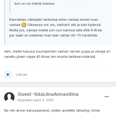
kun on iso bändi tulossa.
Kannattais näköjään tarkistaa mihin vastaa ennen kuin
vastaa
Oikeassa oot siis, lukihärö otti ja kävi kylässä.
Mutta joo, samaa mieltä oon sun kanssa siitä että 9 litraa
per laaki on edelleen ihan liian vähän 60-70 henkilölle.
Heh, meille tulossa suurinpiirtein saman verran juojia ja viinejä on
varattu jotain vajaa 40 litraa (en muista tarkkaa määrää).
Lainaa
Guest -IidaLiinaAnnastiina
Kirjoitettu
April 5, 2010
No niin arvon kanssasisaret, joiden avioliitto lähestyy. Smile