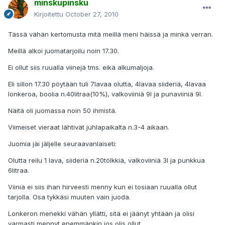
minskupinsku
Kirjoitettu
October 27, 2010
Tässä vähän kertomusta mitä meillä meni häissä ja minkä verran.
Meillä alkoi juomatarjoilu noin 17.30.
Ei ollut siis ruualla viinejä tms. eikä alkumaljoja.
Eli sillon 17.30 pöytään tuli 7lavaa olutta, 4lavaa siideriä, 4lavaa
lonkeroa, boolia n.40litraa(10%), valkoviiniä 9l ja punaviiniä 9l.
Näitä oli juomassa noin 50 ihmistä.
Viimeiset vieraat lähtivät juhlapaikalta n.3-4 aikaan.
Juomia jäi jäljelle seuraavanlaiseti:
Olutta reilu 1 lava, siideriä n.20tölkkiä, valkoviiniä 3l ja punkkua
6litraa.
Viiniä ei siis ihan hirveesti menny kun ei tosiaan ruualla ollut
tarjolla. Osa tykkäsi muuten vain juoda.
Lonkeron menekki vähän yllätti, sitä ei jäänyt yhtään ja olisi
varmasti mennyt enemmänkin jos olis ollut.