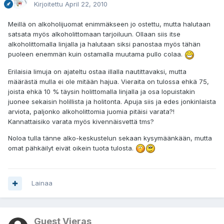
Kirjoitettu
April 22, 2010
Meillä on alkoholijuomat enimmäkseen jo ostettu, mutta halutaan
satsata myös alkoholittomaan tarjoiluun. Ollaan siis itse
alkoholittomalla linjalla ja halutaan siksi panostaa myös tähän
puoleen enemmän kuin ostamalla muutama pullo colaa.
Erilaisia limuja on ajateltu ostaa illalla nautittavaksi, mutta
määrästä mulla ei ole mitään hajua. Vieraita on tulossa ehkä 75,
joista ehkä 10 % täysin holittomalla linjalla ja osa lopuistakin
juonee sekaisin holillista ja holitonta. Apuja siis ja edes jonkinlaista
arviota, paljonko alkoholittomia juomia pitäisi varata?!
Kannattaisiko varata myös kivennäisvettä tms?
Noloa tulla tänne alko-keskustelun sekaan kysymäänkään, mutta
omat pähkäilyt eivät oikein tuota tulosta.
Lainaa
Guest Vieras