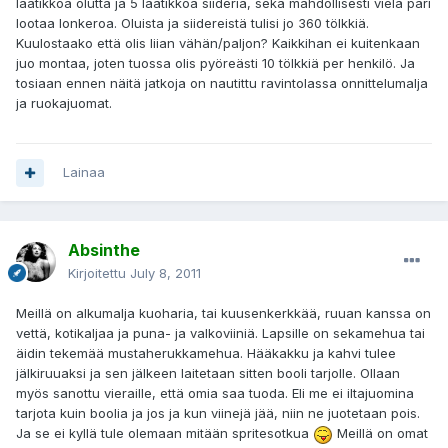
laatikkoa olutta ja 5 laatikkoa siideriä, sekä mahdollisesti vielä pari
lootaa lonkeroa. Oluista ja siidereistä tulisi jo 360 tölkkiä.
Kuulostaako että olis liian vähän/paljon? Kaikkihan ei kuitenkaan
juo montaa, joten tuossa olis pyöreästi 10 tölkkiä per henkilö. Ja
tosiaan ennen näitä jatkoja on nautittu ravintolassa onnittelumalja
ja ruokajuomat.
Lainaa
Absinthe
Kirjoitettu
July 8, 2011
Meillä on alkumalja kuoharia, tai kuusenkerkkää, ruuan kanssa on
vettä, kotikaljaa ja puna- ja valkoviiniä. Lapsille on sekamehua tai
äidin tekemää mustaherukkamehua. Hääkakku ja kahvi tulee
jälkiruuaksi ja sen jälkeen laitetaan sitten booli tarjolle. Ollaan
myös sanottu vieraille, että omia saa tuoda. Eli me ei iltajuomina
tarjota kuin boolia ja jos ja kun viinejä jää, niin ne juotetaan pois.
Ja se ei kyllä tule olemaan mitään spritesotkua
Meillä on omat