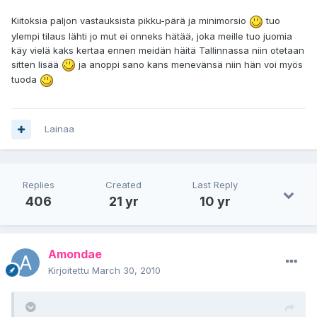
Kiitoksia paljon vastauksista pikku-pärä ja minimorsio
tuo
ylempi tilaus lähti jo mut ei onneks hätää, joka meille tuo juomia
käy vielä kaks kertaa ennen meidän häitä Tallinnassa niin otetaan
sitten lisää
ja anoppi sano kans menevänsä niin hän voi myös
tuoda
Lainaa
Replies
Created
Last Reply
406
21 yr
10 yr
Amondae
Kirjoitettu
March 30, 2010