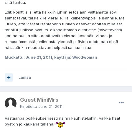
siltä tuntuu.
Edit: Pointti siis, että kaikkiin juhliin ei tosiaan välttämättä sovi
samat tavat, tai kaikille vieraille. Tai kaikentyyppisille isännille. Mä
luulen, että vieraat isäntäparin tuntien osaavat odottaa millaiset
tarjoilut juhlissa ovat, ts. alkoholittoman ei tarvitse (toivottavasti)
kantaa huolta siitä, odottavatko vieraat kasapäin viinaa, ja
rempseämmästä juhlinnasta yleensä pitävien odotetaan ehkä
häissäänkin noudattavan helposti samaa linjaa.
Muokattu:
June 21, 2011
, käyttäjä: Woodwoman
Lainaa
Guest MiniMrs
Kirjoitettu
June 21, 2011
Vastaanpa poikkeuksellisesti näihin kauhisteluihin, vaikka häät
ovatkin jo kaukana takana.