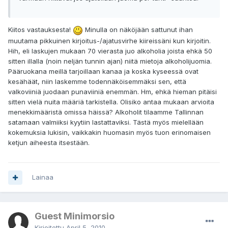
Kiitos vastauksesta!
Minulla on näköjään sattunut ihan
muutama pikkuinen kirjoitus-/ajatusvirhe kiireissäni kun kirjoitin.
Hih, eli laskujen mukaan 70 vierasta juo alkoholia joista ehkä 50
sitten illalla (noin neljän tunnin ajan) niitä mietoja alkoholijuomia.
Pääruokana meillä tarjoillaan kanaa ja koska kyseessä ovat
kesähäät, niin laskemme todennäköisemmäksi sen, että
valkoviiniä juodaan punaviiniä enemmän. Hm, ehkä hieman pitäisi
sitten vielä nuita määriä tarkistella. Olisiko antaa mukaan arvioita
menekkimääristä omissa häissä? Alkoholit tilaamme Tallinnan
satamaan valmiiksi kyytiin lastattaviksi. Tästä myös mielellään
kokemuksia lukisin, vaikkakin huomasin myös tuon erinomaisen
ketjun aiheesta itsestään.
Lainaa
Guest Minimorsio
Kirjoitettu
April 5, 2010