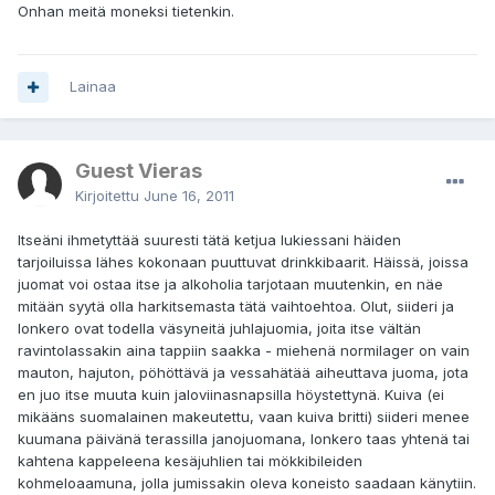
Onhan meitä moneksi tietenkin.
Lainaa
Guest Vieras
Kirjoitettu
June 16, 2011
Itseäni ihmetyttää suuresti tätä ketjua lukiessani häiden
tarjoiluissa lähes kokonaan puuttuvat drinkkibaarit. Häissä, joissa
juomat voi ostaa itse ja alkoholia tarjotaan muutenkin, en näe
mitään syytä olla harkitsemasta tätä vaihtoehtoa. Olut, siideri ja
lonkero ovat todella väsyneitä juhlajuomia, joita itse vältän
ravintolassakin aina tappiin saakka - miehenä normilager on vain
mauton, hajuton, pöhöttävä ja vessahätää aiheuttava juoma, jota
en juo itse muuta kuin jaloviinasnapsilla höystettynä. Kuiva (ei
mikääns suomalainen makeutettu, vaan kuiva britti) siideri menee
kuumana päivänä terassilla janojuomana, lonkero taas yhtenä tai
kahtena kappeleena kesäjuhlien tai mökkibileiden
kohmeloaamuna, jolla jumissakin oleva koneisto saadaan känytiin.