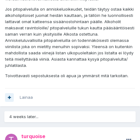
Jos pitopalvelulla on anniskeluoikeudet, teidän täytyy ostaa kaikki
alkoholipitoiset juomat heidän kauttaan, ja tällöin he luonnollisesti
laittavat omat katteensa sisäänostohintaan päälle. Alkoholit
maksavat ravintoloille/ pitopalveluille tukun kautta pääsääntöisesti
saman verran kuin yksityisille Alkosta ostettuna.
Anniskeluluvallisilla pitopalveluilla on todennäköisesti olemassa
viinilista joka on mietitty menuihin sopivaksi. Yleensä on kuitenkin
mahdollista saada viinejä listan ulkopuoleltakin jos listalta ei löydy
teitä miellyttävää viiniä. Asiasta kannattaa kysyä pitopalvelulta/
juhlatilasta.
Toivottavasti sepostuksesta oli apua ja ymmärsit mitä tarkoitan.
Lainaa
4 weeks later...
turquoise