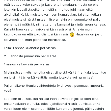
että juottaa koko sukua ja kavereita humalaan, musta se olis
jotenkin kiusallista,eikö ne meitä sinne tuu juhlimaan eikä
alkoholia? Kaikki muistais vain sen humalatilan, tai stten jotkun
eivät muistaisi häistä mitään. Itse ainakin olin suunnitellut paljon
pienempää määrää, niin että on alkumaljat ja viiniä ruoan kanssa.
Kai sitä hauskaa on vaikka ei kännissä olisi. Ainakin mun
kauhukuva on että joku olis tosi kännissä.
Hauskaa on jos on
selvinpäin tai ihan pienessä hiprakassa.
Esim: 1 annos kuoharia per vieras
2-3 annosta punaviiniä per vieras
1 annos valkoviiniä per vieras
Mietinnässä myös ne jotka eivät viineistä välitä (hankala juttu, itse
en joisi mitään enkä välittäisi mutta jotakuta voi harmittaa).
Paljon alkoholittomia vaihtoehtoja (vichyvesi, pommac, limpparit,
vesi)
Itse olen ollut kaikissa häissä ihan selvinpäin joissa olen ollut,
enkä koskaan ole tullut edes ajatelleeksi niissä juomista, enkä
varsinkaan ole missannut mitään kun en ole juonut, päin vastoin!