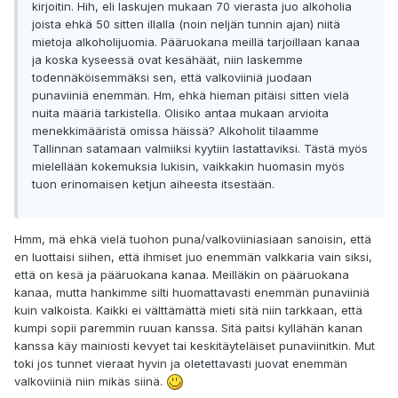
kirjoitin. Hih, eli laskujen mukaan 70 vierasta juo alkoholia
joista ehkä 50 sitten illalla (noin neljän tunnin ajan) niitä
mietoja alkoholijuomia. Pääruokana meillä tarjoillaan kanaa
ja koska kyseessä ovat kesähäät, niin laskemme
todennäköisemmäksi sen, että valkoviiniä juodaan
punaviiniä enemmän. Hm, ehkä hieman pitäisi sitten vielä
nuita määriä tarkistella. Olisiko antaa mukaan arvioita
menekkimääristä omissa häissä? Alkoholit tilaamme
Tallinnan satamaan valmiiksi kyytiin lastattaviksi. Tästä myös
mielellään kokemuksia lukisin, vaikkakin huomasin myös
tuon erinomaisen ketjun aiheesta itsestään.
Hmm, mä ehkä vielä tuohon puna/valkoviiniasiaan sanoisin, että
en luottaisi siihen, että ihmiset juo enemmän valkkaria vain siksi,
että on kesä ja pääruokana kanaa. Meilläkin on pääruokana
kanaa, mutta hankimme silti huomattavasti enemmän punaviiniä
kuin valkoista. Kaikki ei välttämättä mieti sitä niin tarkkaan, että
kumpi sopii paremmin ruuan kanssa. Sitä paitsi kyllähän kanan
kanssa käy mainiosti kevyet tai keskitäyteläiset punaviinitkin. Mut
toki jos tunnet vieraat hyvin ja oletettavasti juovat enemmän
valkoviiniä niin mikäs siinä.