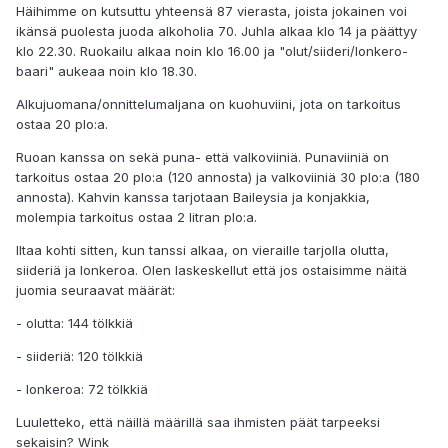
Häihimme on kutsuttu yhteensä 87 vierasta, joista jokainen voi
ikänsä puolesta juoda alkoholia 70. Juhla alkaa klo 14 ja päättyy
klo 22.30. Ruokailu alkaa noin klo 16.00 ja "olut/siideri/lonkero-
baari" aukeaa noin klo 18.30.
Alkujuomana/onnittelumaljana on kuohuviini, jota on tarkoitus
ostaa 20 plo:a.
Ruoan kanssa on sekä puna- että valkoviiniä. Punaviiniä on
tarkoitus ostaa 20 plo:a (120 annosta) ja valkoviiniä 30 plo:a (180
annosta). Kahvin kanssa tarjotaan Baileysia ja konjakkia,
molempia tarkoitus ostaa 2 litran plo:a.
Iltaa kohti sitten, kun tanssi alkaa, on vieraille tarjolla olutta,
siideriä ja lonkeroa. Olen laskeskellut että jos ostaisimme näitä
juomia seuraavat määrät:
- olutta: 144 tölkkiä
- siideriä: 120 tölkkiä
- lonkeroa: 72 tölkkiä
Luuletteko, että näillä määrillä saa ihmisten päät tarpeeksi
sekaisin? Wink