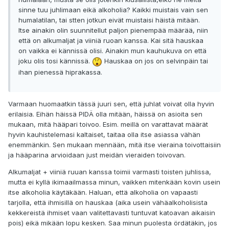
sinne tuu juhlimaan eikä alkoholia? Kaikki muistais vain sen
humalatilan, tai stten jotkun eivät muistaisi häistä mitään.
Itse ainakin olin suunnitellut paljon pienempää määrää, niin
että on alkumaljat ja viiniä ruoan kanssa. Kai sitä hauskaa
on vaikka ei kännissä olisi. Ainakin mun kauhukuva on että
joku olis tosi kännissä.
Hauskaa on jos on selvinpäin tai
ihan pienessä hiprakassa.
Varmaan huomaatkin tässä juuri sen, että juhlat voivat olla hyvin
erilaisia. Eihän häissä PIDÄ olla mitään, häissä on asioita sen
mukaan, mitä hääpari toivoo. Esim. meillä on varattavat määrät
hyvin kauhistelemasi kaltaiset, taitaa olla itse asiassa vähän
enemmänkin. Sen mukaan mennään, mitä itse vieraina toivottaisiin
ja hääparina arvioidaan just meidän vieraiden toivovan.
Alkumaljat + viiniä ruuan kanssa toimii varmasti toisten juhlissa,
mutta ei kyllä ikimaailmassa minun, vaikken mitenkään kovin usein
itse alkoholia käytäkään. Haluan, että alkoholia on vapaasti
tarjolla, että ihmisillä on hauskaa (aika usein vähäalkoholisista
kekkereistä ihmiset vaan valitettavasti tuntuvat katoavan aikaisin
pois) eikä mikään lopu kesken. Saa minun puolesta ördätäkin, jos