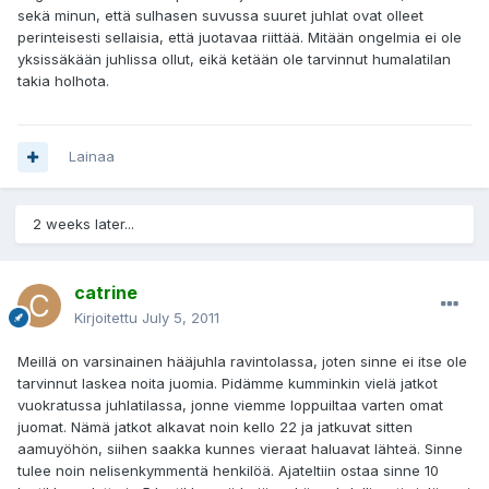
sekä minun, että sulhasen suvussa suuret juhlat ovat olleet
perinteisesti sellaisia, että juotavaa riittää. Mitään ongelmia ei ole
yksissäkään juhlissa ollut, eikä ketään ole tarvinnut humalatilan
takia holhota.
Lainaa
2 weeks later...
catrine
Kirjoitettu
July 5, 2011
Meillä on varsinainen hääjuhla ravintolassa, joten sinne ei itse ole
tarvinnut laskea noita juomia. Pidämme kumminkin vielä jatkot
vuokratussa juhlatilassa, jonne viemme loppuiltaa varten omat
juomat. Nämä jatkot alkavat noin kello 22 ja jatkuvat sitten
aamuyöhön, siihen saakka kunnes vieraat haluavat lähteä. Sinne
tulee noin nelisenkymmentä henkilöä. Ajateltiin ostaa sinne 10