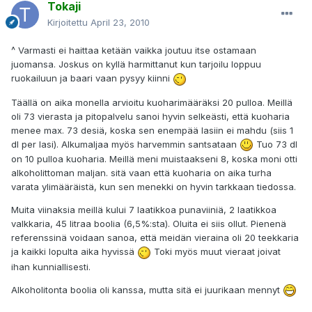
Tokaji
Kirjoitettu
April 23, 2010
^ Varmasti ei haittaa ketään vaikka joutuu itse ostamaan
juomansa. Joskus on kyllä harmittanut kun tarjoilu loppuu
ruokailuun ja baari vaan pysyy kiinni
Täällä on aika monella arvioitu kuoharimääräksi 20 pulloa. Meillä
oli 73 vierasta ja pitopalvelu sanoi hyvin selkeästi, että kuoharia
menee max. 73 desiä, koska sen enempää lasiin ei mahdu (siis 1
dl per lasi). Alkumaljaa myös harvemmin santsataan
Tuo 73 dl
on 10 pulloa kuoharia. Meillä meni muistaakseni 8, koska moni otti
alkoholittoman maljan. sitä vaan että kuoharia on aika turha
varata ylimääräistä, kun sen menekki on hyvin tarkkaan tiedossa.
Muita viinaksia meillä kului 7 laatikkoa punaviiniä, 2 laatikkoa
valkkaria, 45 litraa boolia (6,5%:sta). Oluita ei siis ollut. Pienenä
referenssinä voidaan sanoa, että meidän vieraina oli 20 teekkaria
ja kaikki lopulta aika hyvissä
Toki myös muut vieraat joivat
ihan kunniallisesti.
Alkoholitonta boolia oli kanssa, mutta sitä ei juurikaan mennyt