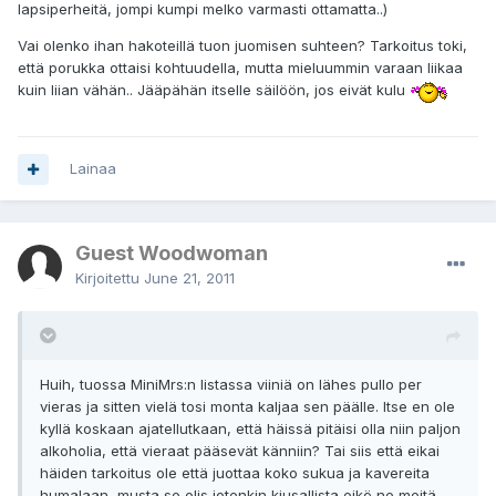
lapsiperheitä, jompi kumpi melko varmasti ottamatta..)
Vai olenko ihan hakoteillä tuon juomisen suhteen? Tarkoitus toki,
että porukka ottaisi kohtuudella, mutta mieluummin varaan liikaa
kuin liian vähän.. Jääpähän itselle säilöön, jos eivät kulu
Lainaa
Guest Woodwoman
Kirjoitettu
June 21, 2011
Huih, tuossa MiniMrs:n listassa viiniä on lähes pullo per
vieras ja sitten vielä tosi monta kaljaa sen päälle. Itse en ole
kyllä koskaan ajatellutkaan, että häissä pitäisi olla niin paljon
alkoholia, että vieraat pääsevät känniin? Tai siis että eikai
häiden tarkoitus ole että juottaa koko sukua ja kavereita
humalaan, musta se olis jotenkin kiusallista,eikö ne meitä