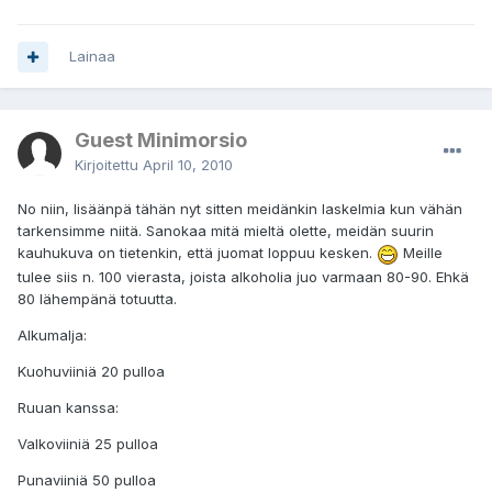
Lainaa
Guest Minimorsio
Kirjoitettu
April 10, 2010
No niin, lisäänpä tähän nyt sitten meidänkin laskelmia kun vähän
tarkensimme niitä. Sanokaa mitä mieltä olette, meidän suurin
kauhukuva on tietenkin, että juomat loppuu kesken.
Meille
tulee siis n. 100 vierasta, joista alkoholia juo varmaan 80-90. Ehkä
80 lähempänä totuutta.
Alkumalja:
Kuohuviiniä 20 pulloa
Ruuan kanssa:
Valkoviiniä 25 pulloa
Punaviiniä 50 pulloa