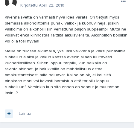
Kirjoitettu
April 22, 2010
Kivennäisvettä on varmasti hyvä idea varata. On tietysti myös
olemassa alkoholittomia puna-, valko- ja kuohuviinejä, joskin
valikoima on alkoholillisiin verrattuna paljon suppeampi. Mutta ne
voisivat ehkä kiinnostaa raittiita aikuisvieraita. Alkoholiton boolikin
voi olla tosi hyvää!
Meille on tulossa alkumalja, yksi lasi valkkaria ja kaksi punaviiniä
ruokailun ajaksi ja kakun kanssa avecin sijaan luultavasti
kuoharilasillinen. Siihen loppuu tarjoilu, kun paikalla on
ravintolahinnat, ja halukkailla on mahdollisuus ostaa
omakustanteisesti mitä haluavat. Kai se on ok, ei kai siitä
ainakaan moni voi kovasti harmistua että tarjoilu loppuu
ruokailuun? Varsinkin kun sitä ennen on saanut jo muutaman
lasin...?
Lainaa