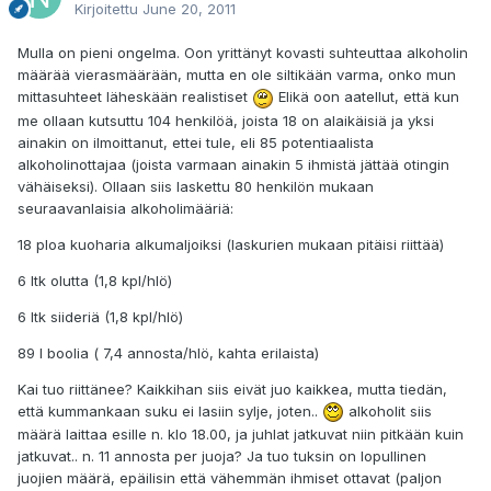
Kirjoitettu
June 20, 2011
Mulla on pieni ongelma. Oon yrittänyt kovasti suhteuttaa alkoholin
määrää vierasmäärään, mutta en ole siltikään varma, onko mun
mittasuhteet läheskään realistiset
Elikä oon aatellut, että kun
me ollaan kutsuttu 104 henkilöä, joista 18 on alaikäisiä ja yksi
ainakin on ilmoittanut, ettei tule, eli 85 potentiaalista
alkoholinottajaa (joista varmaan ainakin 5 ihmistä jättää otingin
vähäiseksi). Ollaan siis laskettu 80 henkilön mukaan
seuraavanlaisia alkoholimääriä:
18 ploa kuoharia alkumaljoiksi (laskurien mukaan pitäisi riittää)
6 ltk olutta (1,8 kpl/hlö)
6 ltk siideriä (1,8 kpl/hlö)
89 l boolia ( 7,4 annosta/hlö, kahta erilaista)
Kai tuo riittänee? Kaikkihan siis eivät juo kaikkea, mutta tiedän,
että kummankaan suku ei lasiin sylje, joten..
alkoholit siis
määrä laittaa esille n. klo 18.00, ja juhlat jatkuvat niin pitkään kuin
jatkuvat.. n. 11 annosta per juoja? Ja tuo tuksin on lopullinen
juojien määrä, epäilisin että vähemmän ihmiset ottavat (paljon