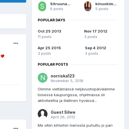
Sitruunaperho
kinuskimansikka
6 posts
5 posts
POPULAR DAYS
Oct 25 2013
Nov 17 2012
11 posts
3 posts
Apr 25 2015
Sep 4 2012
3 posts
3 posts
!
POPULAR POSTS
norriska123
November 5, 2018
Olimme viettämässä neljävuotispäiväämme
toisessa kaupungissa, ohjelmassa oli
aktiviteettia ja illallinen hyvässä...
Guest Silwe
April 26, 2012
Me oltiin kihloihin menosta puhuttu jo pari