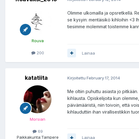
Olimme ulkomailla ja opsretkellä. Re
se kysyin: mentäisikö kihloihin <3 I
tiesimme molemmat toistemme kanna
Rouva
200
Lainaa
katatiita
Kirjoitettu
February 17, 2014
Me oltiin puhuttu asiasta jo pitkää
kihlausta. Opiskelijoita kun olemme,
päivämääristä, niin toivoin, että voi
kihlauduttiin ihan virallisestikkin t
Morsian
69
Paikkakunta:
Tampere
Lainaa