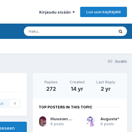
Luo uusi käyttäjätili
Kirjaudu sisään
Sisältö
Replies
Created
Last Reply
272
14 yr
2 yr
at
0
TOP POSTERS IN THIS TOPIC
Illuusian.unelma
Augusta*
6 posts
6 posts
heeseen