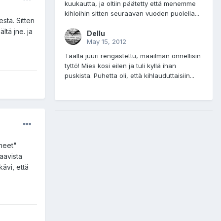
kuukautta, ja oltiin päätetty että menemme
kihloihin sitten seuraavan vuoden puolella...
stä. Sitten
ltä jne. ja
Dellu
May 15, 2012
Täällä juuri rengastettu, maailman onnellisin
tyttö! Mies kosi eilen ja tuli kyllä ihan
puskista. Puhetta oli, että kihlauduttaisiin...
aneet"
maavista
kävi, että