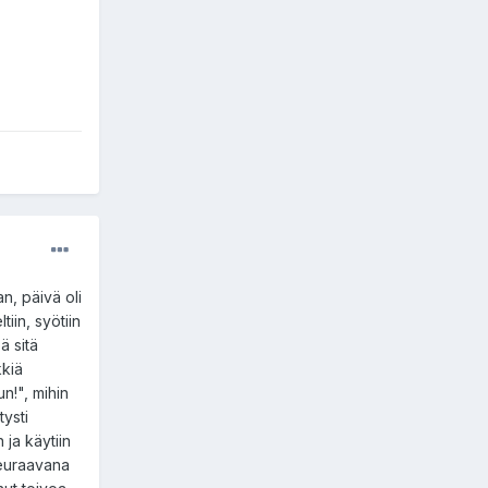
n, päivä oli
iin, syötiin
ä sitä
kkiä
n!", mihin
tysti
 ja käytiin
seuraavana