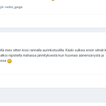
äjä: radio_gaga
ä mies sitten kosi rannalla aurinkotuolilla. Käski sulkea ensin silmät
äkin alkoi nipistellä mahassa jännityksestä kun huomasi äänensävystä ja
lossa