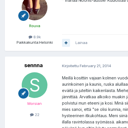
^ Ihanaa Noonis-aussie! Kuulostaa t
Rouva
8.9k
Paikkakunta:
Helsinki
Lainaa
sennna
Kirjoitettu
February 21, 2014
Meillä kosittiin vajaan kolmen vuo
aurinkoinen ja kaunis, ruska aluillaa
eväitä ja juteltiin kaikenlaista. Mi
jännittää. Arvatkaa alkoiko muakin 
polvistui mun eteeni ja kosi. Minä s
Morsian
mies sanoi, että "se olisi kunnia, nii
22
hysteerinen itkukohtaus. Meni siinä
illalla ravintolassa syömässä. aikam