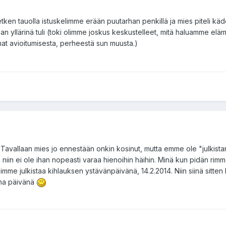
tken tauolla istuskelimme erään puutarhan penkillä ja mies piteli käde
han yllärinä tuli (toki olimme joskus keskustelleet, mitä haluamme elämä
t avioitumisesta, perheestä sun muusta.)
n. Tavallaan mies jo ennestään onkin kosinut, mutta emme ole "julkist
 niin ei ole ihan nopeasti varaa hienoihin häihin. Minä kun pidän rim
simme julkistaa kihlauksen ystävänpäivänä, 14.2.2014. Niin siinä sitten 
uona päivänä