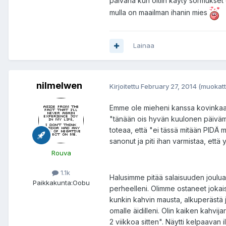
päivänä kun oltiin käyty sormukset
mulla on maailman ihanin mies
Lainaa
nilmelwen
Kirjoitettu
February 27, 2014
(muokatt
Emme ole mieheni kanssa kovinkaan r
"tänään ois hyvän kuulonen päivämää
toteaa, että "ei tässä mitään PIDÄ 
sanonut ja piti ihan varmistaa, ett
Rouva
1.1k
Halusimme pitää salaisuuden jouluaa
Paikkakunta:
Oobu
perheelleni. Olimme ostaneet jokaisel
kunkin kahvin mausta, alkuperästä j
omalle äidilleni. Olin kaiken kahvij
2 viikkoa sitten". Näytti kelpaavan i