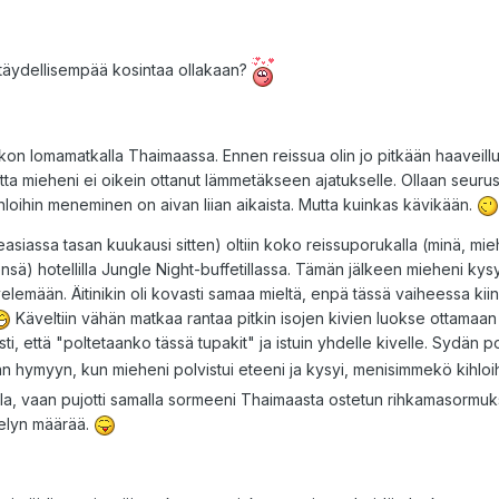
täydellisempää kosintaa ollakaan?
kon lomamatkalla Thaimaassa. Ennen reissua olin jo pitkään haaveillut
utta mieheni ei oikein ottanut lämmetäkseen ajatukselle. Ollaan seurust
hloihin meneminen on aivan liian aikaista. Mutta kuinkas kävikään.
seasiassa tasan kuukausi sitten) oltiin koko reissuporukalla (minä, mi
ä) hotellilla Jungle Night-buffetillassa. Tämän jälkeen mieheni kysy
lemään. Äitinikin oli kovasti samaa mieltä, enpä tässä vaiheessa kiin
Käveltiin vähän matkaa rantaa pitkin isojen kivien luokse ottamaa
sti, että "poltetaanko tässä tupakit" ja istuin yhdelle kivelle. Sydän
n hymyyn, kun mieheni polvistui eteeni ja kysyi, menisimmekö kihloi
lla, vaan pujotti samalla sormeeni Thaimaasta ostetun rihkamasormuk
rtelyn määrää.