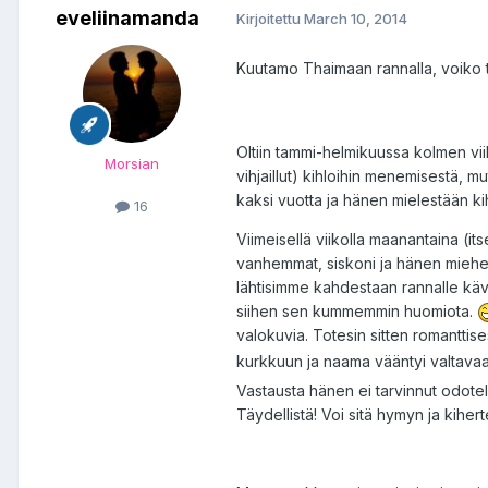
eveliinamanda
Kirjoitettu
March 10, 2014
Kuutamo Thaimaan rannalla, voiko 
Oltiin tammi-helmikuussa kolmen vii
Morsian
vihjaillut) kihloihin menemisestä, m
kaksi vuotta ja hänen mielestään ki
16
Viimeisellä viikolla maanantaina (it
vanhemmat, siskoni ja hänen miehens
lähtisimme kahdestaan rannalle käve
siihen sen kummemmin huomiota.
valokuvia. Totesin sitten romanttise
kurkkuun ja naama vääntyi valtavaa
Vastausta hänen ei tarvinnut odote
Täydellistä! Voi sitä hymyn ja kihe