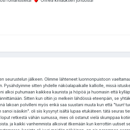
osi romanttiselta!
Onnea kihlauksen johdosta!
den seurustelun jälkeen. Olimme lähteneet luonnonpuistoon vaeltamaa
n. Pysähdyimme sitten yhdelle näköalapaikalle kalliolle, missä istuskelt
eheni alkoi puhumaan kaikkea kaunista ja höpöä ja huomasin että kylläp
jännittämään. Sitten kun oltiin jo melkein lähdössä eteenpäin, se yhtä
iinä lakoan polvilleni myös enkä saa suustani muuta kun että "tuun! tuu
n sanoi isäsikin". oli siis kysynyt isältä lupaa etukäteen. tätä seuras tie
 loput retkestä vähän sumussa, mies oli ostanut vielä skumppaa kotiin
oista. ja kaikki vanhemmista alkoivat itkemään kun kerrottiin uutiset 