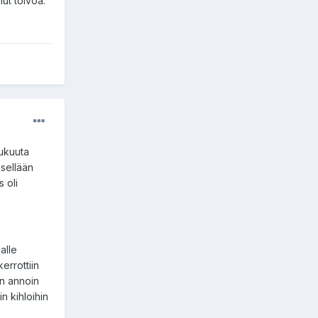
ut toivoa.
lukuuta
ksellään
 oli
alle
errottiin
en annoin
n kihloihin