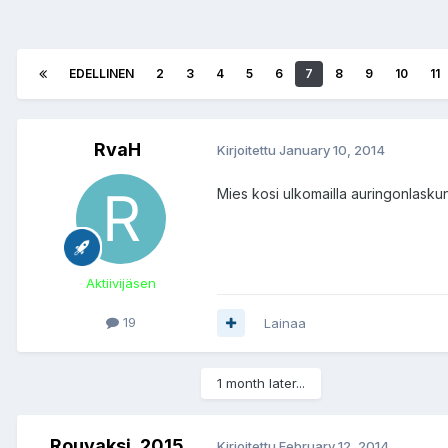
EDELLINEN
2
3
4
5
6
7
8
9
10
11
RvaH
Kirjoitettu
January 10, 2014
Mies kosi ulkomailla auringonlaskun
Aktiivijäsen
19
Lainaa
1 month later...
Rouvaksi_2015
Kirjoitettu
February 12, 2014