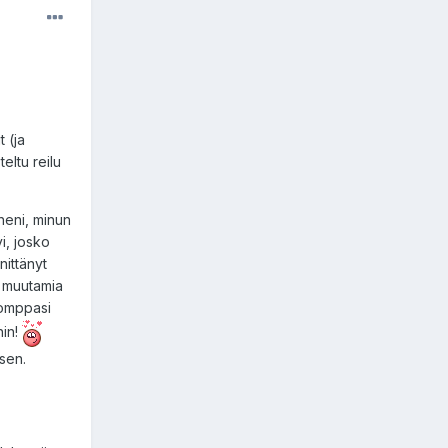
 (ja
eltu reilu
eheni, minun
i, josko
nittänyt
n muutamia
 pomppasi
hin!
sen.