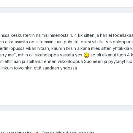
ssa keskusteltiin naimisiinmenosta n. 4 kk sitten ja hän ei todellakaa
 eikä asiasta oo sittemmin juuri puhuttu, paitsi vitsillä. Viikonloppu
sertin lopussa vikan hitaan, kauniin biisin aikana mies sitten yhtäkkiä k
arry me", mihin oli sikahelppoa vastata yes
se oli alkanut tuon 4 k
miettimään ja soittanut ennen viikonloppua Suomeen ja pyytänyt lu
i niinkuin toivoinkin että saadaan yhdessä