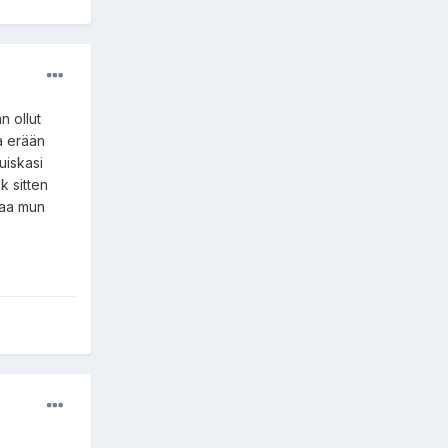
n ollut
na erään
uiskasi
k sitten
paa mun