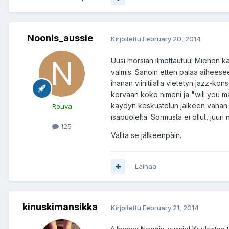
Noonis_aussie
Kirjoitettu
February 20, 2014
Uusi morsian ilmottautuu! Miehen kan
valmis. Sanoin etten palaa aiheeseen
ihanan viinitilalla vietetyn jazz-kon
korvaan koko nimeni ja "will you m
käydyn keskustelun jälkeen vähän 
Rouva
isäpuolelta. Sormusta ei ollut, juur
125
Valita se jälkeenpäin.
Lainaa
kinuskimansikka
Kirjoitettu
February 21, 2014