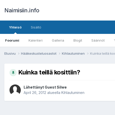
Naimisiin.info
Yhteisö
Sisältö
Foorumi
Kalenteri
Galleria
Blogit
Säännöt
Etusivu
Hääkeskusteluosastot
Kihlautuminen
Kuinka teillä kos
Kuinka teillä kosittiin?
Lähettänyt Guest Silwe
April 26, 2012
alueella
Kihlautuminen