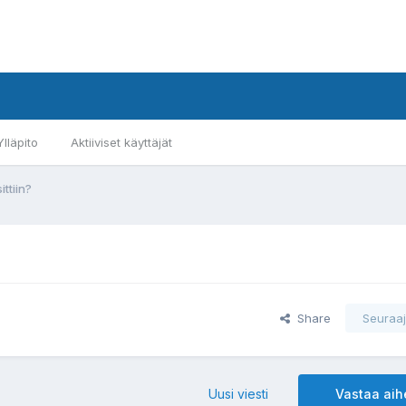
Ylläpito
Aktiiviset käyttäjät
ittiin?
Share
Seuraaj
Uusi viesti
Vastaa ai