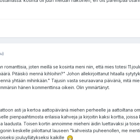
 ostamassa. kosinta oli juuri meidän näköinen, en ois parempaa osann
u)
omanttisia, joten meillä se kosinta meni niin, että mies totesi 11.jou
rä. Pitäiskö mennä kihloihin?" Johon allekirjoittanut hitaalla sytyty
mennä yhtään mihinkään." Tajusin vasta seuraavana päivänä, mitä mies
ä ymmärsin hänen kommenttinsa oikein. Olin ymmärtänyt.
ttoon asti ja kertoa aattopäivänä miehen perheelle ja aattoiltana om
le pienpaahtimosta erilaisia kahveja ja kirjoitin kaksi korttia, joissa k
a laadusta. Toisen kortin annoimme mieheni äidin luettavaksi ja tois
argonin keskelle piilottanut lauseen "kahveista puheenollen, me mentii
loiseksi jouluyllätykseksi kaikille