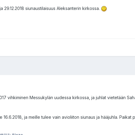
ja 29.12.2018 siunaustilaisuus Aleksanterin kirkossa.
.2017 vihkiminen Messukylän uudessa kirkossa, ja juhlat vietetään Sa
 16.6.2018, ja meille tulee vain avioliiton siunaus ja hääjuhla. Paikat p
yttäjä: Aleze