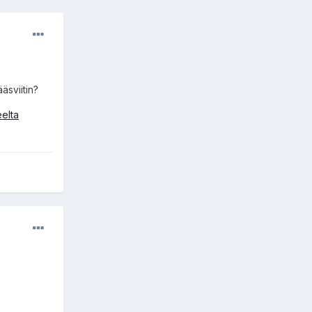
äsviitin?
elta