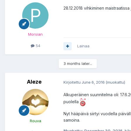
28.12.2018 vihkiminen maistraatissa 
Morsian
54
Lainaa
3 months later...
Aleze
Kirjoitettu
June 6, 2016
(muokattu)
Alkuperäinen suunnitelma oli: 17.6
puolella
Nyt hääpäivä siirtyi vuodella päivälle
samoina.
Rouva
Muokattu:
December 30, 2016
, kä