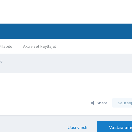
Ylläpito
Aktiiviset käyttäjät
re
Share
Seuraaj
Uusi viesti
Vastaa ai