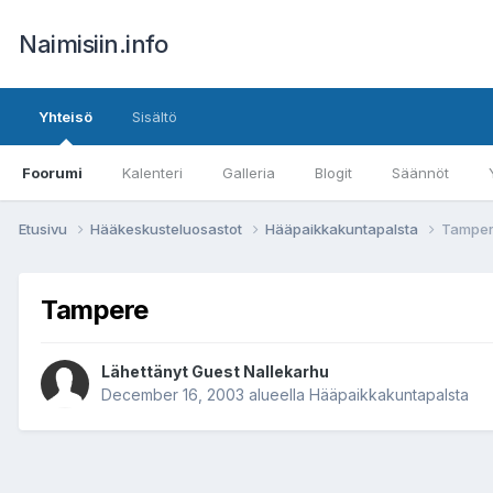
Naimisiin.info
Yhteisö
Sisältö
Foorumi
Kalenteri
Galleria
Blogit
Säännöt
Etusivu
Hääkeskusteluosastot
Hääpaikkakuntapalsta
Tampe
Tampere
Lähettänyt Guest Nallekarhu
December 16, 2003
alueella
Hääpaikkakuntapalsta