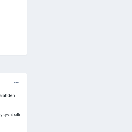
halahden
ysyvät silti