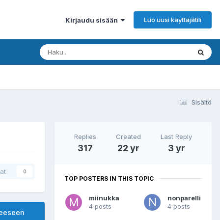
Luo uusi käyttäjätili
Kirjaudu sisään
Sisältö
Replies
Created
Last Reply
317
22 yr
3 yr
at
0
TOP POSTERS IN THIS TOPIC
miinukka
nonparelli
4 posts
4 posts
heeseen