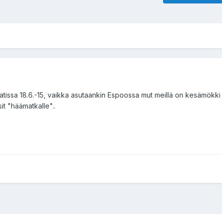
tissa 18.6.-15, vaikka asutaankin Espoossa mut meillä on kesämökki
t "häämatkalle"..