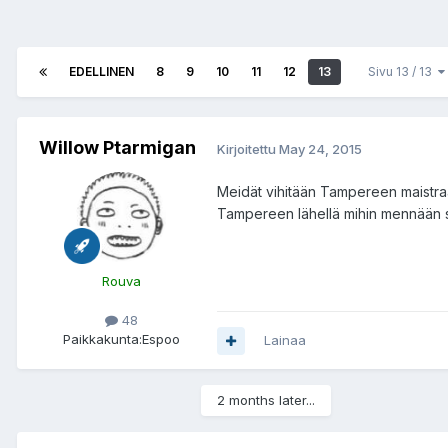
EDELLINEN
8
9
10
11
12
13
Sivu 13 / 13
Willow Ptarmigan
Kirjoitettu
May 24, 2015
Meidät vihitään Tampereen maistraa
Tampereen lähellä mihin mennään si
Rouva
48
Paikkakunta:
Espoo
Lainaa
2 months later...