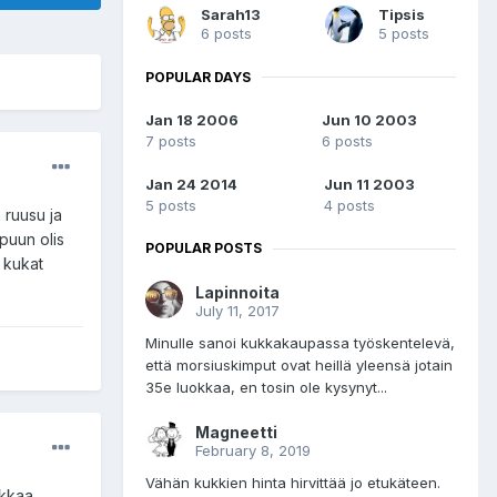
Sarah13
Tipsis
6 posts
5 posts
POPULAR DAYS
Jan 18 2006
Jun 10 2003
7 posts
6 posts
Jan 24 2014
Jun 11 2003
5 posts
4 posts
 ruusu ja
puun olis
POPULAR POSTS
 kukat
Lapinnoita
July 11, 2017
Minulle sanoi kukkakaupassa työskentelevä,
että morsiuskimput ovat heillä yleensä jotain
35e luokkaa, en tosin ole kysynyt...
Magneetti
February 8, 2019
Vähän kukkien hinta hirvittää jo etukäteen.
ukkaa.