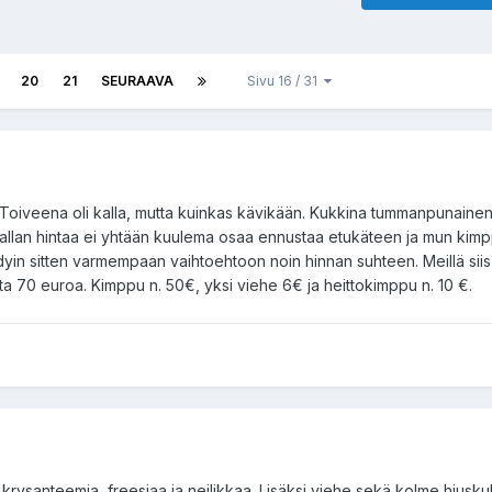
20
21
SEURAAVA
Sivu 16 / 31
 Toiveena oli kalla, mutta kuinkas kävikään. Kukkina tummanpunainen
allan hintaa ei yhtään kuulema osaa ennustaa etukäteen ja mun kimp
ädyin sitten varmempaan vaihtoehtoon noin hinnan suhteen. Meillä siis
a 70 euroa. Kimppu n. 50€, yksi viehe 6€ ja heittokimppu n. 10 €.
krysanteemia, freesiaa ja neilikkaa. Lisäksi viehe sekä kolme hiusk