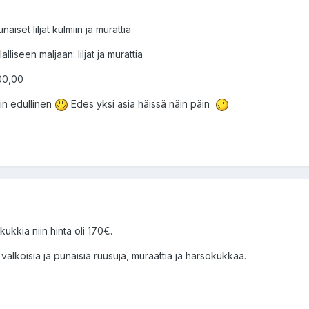
iset liljat kulmiin ja murattia
lliseen maljaan: liljat ja murattia
00,00
iin edullinen
Edes yksi asia häissä näin päin
ukkia niin hinta oli 170€.
valkoisia ja punaisia ruusuja, muraattia ja harsokukkaa.