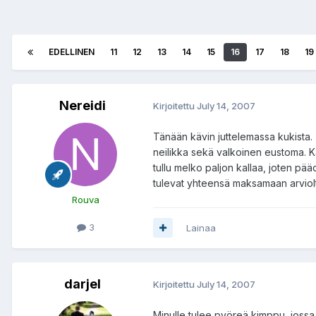
EDELLINEN
11
12
13
14
15
16
17
18
19
Nereidi
Kirjoitettu
July 14, 2007
Tänään kävin juttelemassa kukista.
neilikka sekä valkoinen eustoma. K
tullu melko paljon kallaa, joten pä
tulevat yhteensä maksamaan arviolt
Rouva
3
Lainaa
darjel
Kirjoitettu
July 14, 2007
Minulle tulee pyöreä kimppu, jossa 