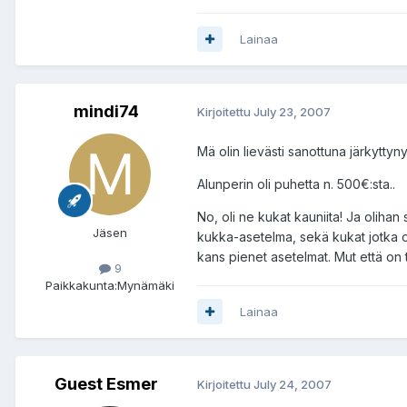
Lainaa
mindi74
Kirjoitettu
July 23, 2007
Mä olin lievästi sanottuna järkytty
Alunperin oli puhetta n. 500€:sta..
No, oli ne kukat kauniita! Ja olihan
Jäsen
kukka-asetelma, sekä kukat jotka ol
kans pienet asetelmat. Mut että on t
9
Paikkakunta:
Mynämäki
Lainaa
Guest Esmer
Kirjoitettu
July 24, 2007