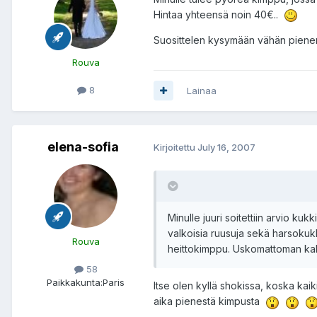
Hintaa yhteensä noin 40€..
Suosittelen kysymään vähän pienem
Rouva
8
Lainaa
elena-sofia
Kirjoitettu
July 16, 2007
Minulle juuri soitettiin arvio kuk
valkoisia ruusuja sekä harsokukk
Rouva
heittokimppu. Uskomattoman kal
58
Paikkakunta:
Paris
Itse olen kyllä shokissa, koska kai
aika pienestä kimpusta