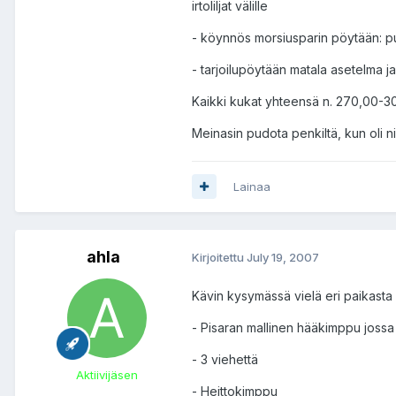
irtoliljat välille
- köynnös morsiusparin pöytään: puna
- tarjoilupöytään matala asetelma jala
Kaikki kukat yhteensä n. 270,00-3
Meinasin pudota penkiltä, kun oli n
Lainaa
ahla
Kirjoitettu
July 19, 2007
Kävin kysymässä vielä eri paikasta k
- Pisaran mallinen hääkimppu jossa 
- 3 viehettä
Aktiivijäsen
- Heittokimppu