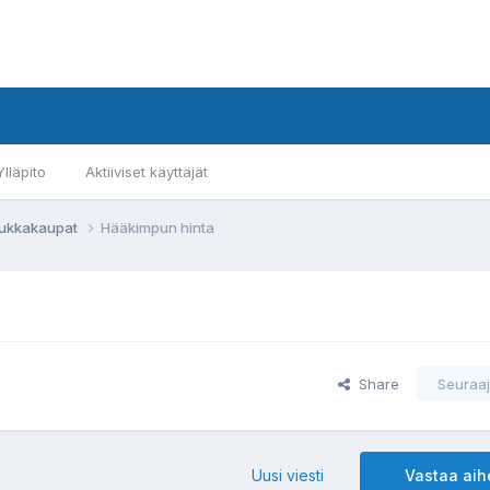
Ylläpito
Aktiiviset käyttäjät
 kukkakaupat
Hääkimpun hinta
Share
Seuraaj
Uusi viesti
Vastaa ai