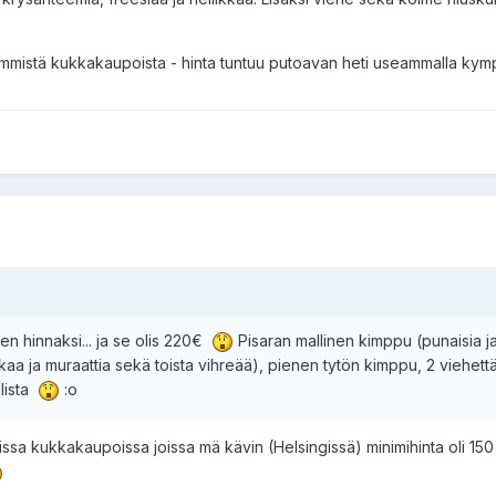
mistä kukkakaupoista - hinta tuntuu putoavan heti useammalla kympi
kien hinnaksi... ja se olis 220€
Pisaran mallinen kimppu (punaisia j
aa ja muraattia sekä toista vihreää), pienen tytön kimppu, 2 viehettä
lista
:o
kissa kukkakaupoissa joissa mä kävin (Helsingissä) minimihinta oli 150