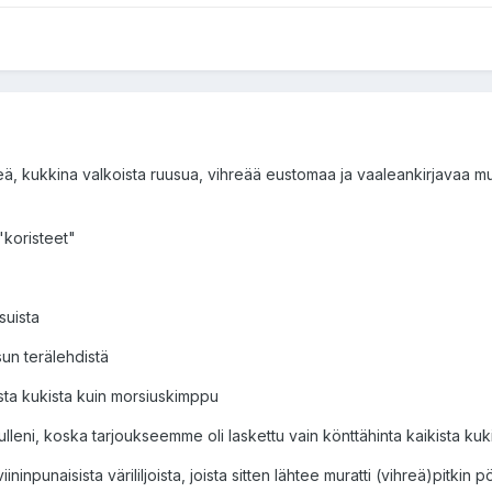
ä, kukkina valkoista ruusua, vihreää eustomaa ja vaaleankirjavaa mur
"koristeet"
suista
sun terälehdistä
sta kukista kuin morsiuskimppu
ulleni, koska tarjoukseemme oli laskettu vain könttähinta kaikista kuk
iininpunaisista värililjoista, joista sitten lähtee muratti (vihreä)pitkin 