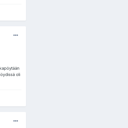
uokapöytään
öydissä oli