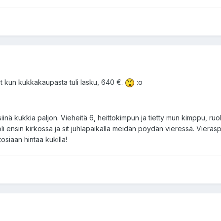
nyt kun kukkakaupasta tuli lasku, 640 €.
:o
 siinä kukkia paljon. Vieheitä 6, heittokimpun ja tietty mun kimppu, r
i ensin kirkossa ja sit juhlapaikalla meidän pöydän vieressä. Vierasp
osiaan hintaa kukilla!