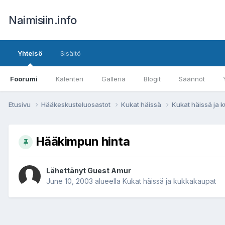
Naimisiin.info
Yhteisö
Sisältö
Foorumi
Kalenteri
Galleria
Blogit
Säännöt
Etusivu
Hääkeskusteluosastot
Kukat häissä
Kukat häissä ja
Hääkimpun hinta
Lähettänyt Guest Amur
June 10, 2003
alueella
Kukat häissä ja kukkakaupat