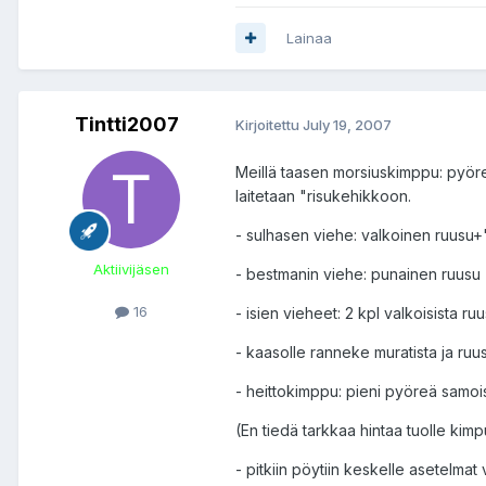
Lainaa
Tintti2007
Kirjoitettu
July 19, 2007
Meillä taasen morsiuskimppu: pyöre
laitetaan "risukehikkoon.
- sulhasen viehe: valkoinen ruusu+
Aktiivijäsen
- bestmanin viehe: punainen ruusu
16
- isien vieheet: 2 kpl valkoisista ruu
- kaasolle ranneke muratista ja ruu
- heittokimppu: pieni pyöreä samoi
(En tiedä tarkkaa hintaa tuolle kimp
- pitkiin pöytiin keskelle asetelmat v