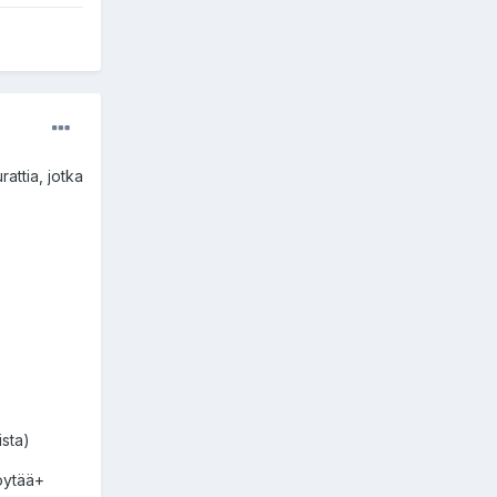
attia, jotka
ista)
pöytää+