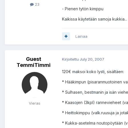
23
- Pienen tytön kimppu
Kaikissa käytetään samoja kukkia...
Lainaa
Guest
Kirjoitettu
July 20, 2007
TemmiTimmi
120€ maksoi koko lysti, sisältäen:
* Hääkimpun (pisaranmuotoinen valk
* Sulhasen, bestmanin ja isän viehe
* Kaasojen (3kpl) rannevieheet (val
Vieras
* Heittokimppu (valk.ruusuja ja jota
* Kukka-asetelma noutopöytään (val