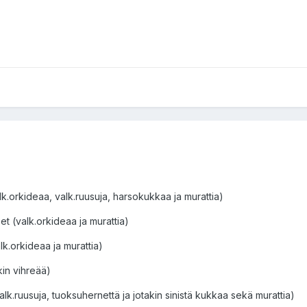
.orkideaa, valk.ruusuja, harsokukkaa ja murattia)
et (valk.orkideaa ja murattia)
k.orkideaa ja murattia)
kin vihreää)
k.ruusuja, tuoksuhernettä ja jotakin sinistä kukkaa sekä murattia)