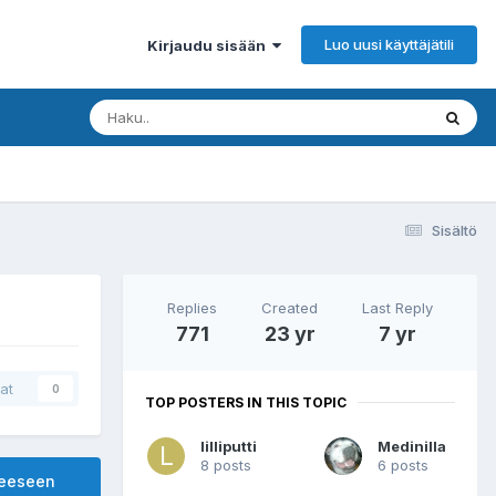
Luo uusi käyttäjätili
Kirjaudu sisään
Sisältö
Replies
Created
Last Reply
771
23 yr
7 yr
at
0
TOP POSTERS IN THIS TOPIC
lilliputti
Medinilla
8 posts
6 posts
heeseen