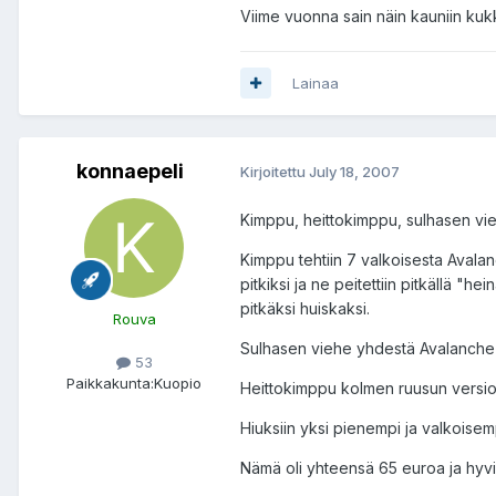
Viime vuonna sain näin kauniin kukk
Lainaa
konnaepeli
Kirjoitettu
July 18, 2007
Kimppu, heittokimppu, sulhasen v
Kimppu tehtiin 7 valkoisesta Avalanch
pitkiksi ja ne peitettiin pitkällä "he
pitkäksi huiskaksi.
Rouva
Sulhasen viehe yhdestä Avalanche-
53
Paikkakunta:
Kuopio
Heittokimppu kolmen ruusun versio
Hiuksiin yksi pienempi ja valkoisem
Nämä oli yhteensä 65 euroa ja hyvi