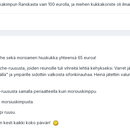
akimpun Ranskasta vain 100 eurolla, ja miehen kukkakoriste oli ilmais
iehe sekä morsiamen hiuskukka yhteensä 65 euroa!
e-ruususta, joiden reunoille tuli vihreitä lehtiä kehykseksi. Varret jät
inällä" ja ympärille sidottiin valkoista sifonkinauhaa. Heinä jätettiin val
ruususta samalla periaatteella kuin morsiuskimppu.
 morsiuskimpusta.
pi ruusu.
n kesti kaikki koko päivän!