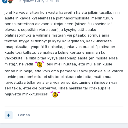
Kirjoitettu
July 9, 2009
jo ehkä vuosi sitten kun vasta haaveilin häistä jollain tasolla, niin
ajattelin käydä kyselemässä platinasormuksista. menin turun
hansakorttelissa olevaan kultajouseen (siihen "ulkoseinällä"
olevaan, seppälän viereiseen) ja kysyin, että saako
platinasormuksia valmiina mistään vai pitääkö sormus aina
teettää. myyjä ei tiennyt ja kysyi kollegaltaan, keski-ikäiseltä,
tasapaksulta, tympeältä naiselta, jonka vastaus oli "platina on
kuule tosi kallista, se maksaa kolme kertaa enemmän ku
valkokulta. ja niitä pitää kysyä plaaplaaplaasta (en muista enää
mistä).". helvetti!
teki mieli huutaa, että mulla on kuule
rahaa niin paljo, että voin oma perseeni lisäksi pyyhkiä sillä vaikka
sunkin perseen! mikä ei siis todellakaan ole totta, mutta mua
raivostuttaa tollanen ala-arvoinen suhtautuminen ihmiseen vain
sen takia, ettei ole burberryä, liikaa meikkiä tai litrakaupalla
hajuvettä minkkiturkissa!
Lainaa