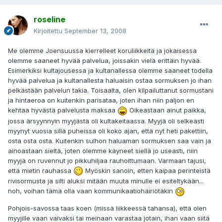
roseline
Kirjoitettu
September 13, 2008
Me olemme Joensuussa kierrelleet koruliikkeitä ja jokaisessa
olemme saaneet hyvää palvelua, joissakin vielä erittäin hyvää.
Esimerkiksi kultajousessa ja kultanallessa olemme saaneet todella
hyvää palvelua ja kultanallesta haluaisin ostaa sormuksen jo ihan
pelkästään palvelun takia. Toisaalta, olen kilpailuttanut sormustani
ja hintaeroa on kuitenkin parisataa, joten ihan niin paljon en
kehtaa hyvästä palvelusta maksaa
Oikeastaan ainut paikka,
jossa ärsyynnyin myyjästä oli kultakeitaassa. Myyjä oli selkeästi
myynyt vuosia sillä puheissa oli koko ajan, että nyt heti pakettiin,
osta osta osta. Kuitenkin sulhon haluaman sormuksen saa vain ja
ainoastaan sieltä, joten olemme käyneet siellä jo useasti, niin
myyjä on ruvennut jo pikkuhiljaa rauhoittumaan. Varmaan tajusi,
että mietin rauhassa
Myöskin sanoin, etten kaipaa perinteistä
rivisormusta ja silti aluksi mitään muuta minulle ei esiteltykään...
noh, voihan tämä olla vaan kommunikaatiohäiriötäkin
Pohjois-savossa taas koen (missä liikkeessä tahansa), että olen
myyjille vaan vaivaksi tai meinaan varastaa jotain, ihan vaan siitä