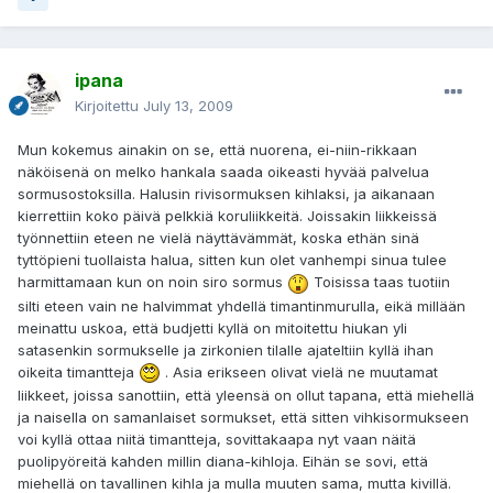
ipana
Kirjoitettu
July 13, 2009
Mun kokemus ainakin on se, että nuorena, ei-niin-rikkaan
näköisenä on melko hankala saada oikeasti hyvää palvelua
sormusostoksilla. Halusin rivisormuksen kihlaksi, ja aikanaan
kierrettiin koko päivä pelkkiä koruliikkeitä. Joissakin liikkeissä
työnnettiin eteen ne vielä näyttävämmät, koska ethän sinä
tyttöpieni tuollaista halua, sitten kun olet vanhempi sinua tulee
harmittamaan kun on noin siro sormus
Toisissa taas tuotiin
silti eteen vain ne halvimmat yhdellä timantinmurulla, eikä millään
meinattu uskoa, että budjetti kyllä on mitoitettu hiukan yli
satasenkin sormukselle ja zirkonien tilalle ajateltiin kyllä ihan
oikeita timantteja
. Asia erikseen olivat vielä ne muutamat
liikkeet, joissa sanottiin, että yleensä on ollut tapana, että miehellä
ja naisella on samanlaiset sormukset, että sitten vihkisormukseen
voi kyllä ottaa niitä timantteja, sovittakaapa nyt vaan näitä
puolipyöreitä kahden millin diana-kihloja. Eihän se sovi, että
miehellä on tavallinen kihla ja mulla muuten sama, mutta kivillä.