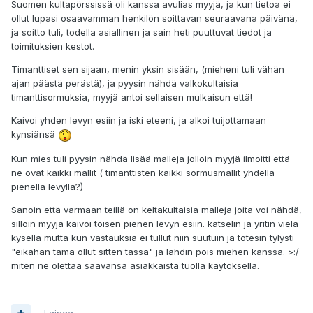
Suomen kultapörssissä oli kanssa avulias myyjä, ja kun tietoa ei
ollut lupasi osaavamman henkilön soittavan seuraavana päivänä,
ja soitto tuli, todella asiallinen ja sain heti puuttuvat tiedot ja
toimituksien kestot.
Timanttiset sen sijaan, menin yksin sisään, (mieheni tuli vähän
ajan päästä perästä), ja pyysin nähdä valkokultaisia
timanttisormuksia, myyjä antoi sellaisen mulkaisun että!
Kaivoi yhden levyn esiin ja iski eteeni, ja alkoi tuijottamaan
kynsiänsä
Kun mies tuli pyysin nähdä lisää malleja jolloin myyjä ilmoitti että
ne ovat kaikki mallit ( timanttisten kaikki sormusmallit yhdellä
pienellä levyllä?)
Sanoin että varmaan teillä on keltakultaisia malleja joita voi nähdä,
silloin myyjä kaivoi toisen pienen levyn esiin. katselin ja yritin vielä
kysellä mutta kun vastauksia ei tullut niin suutuin ja totesin tylysti
"eikähän tämä ollut sitten tässä" ja lähdin pois miehen kanssa. >:/
miten ne olettaa saavansa asiakkaista tuolla käytöksellä.