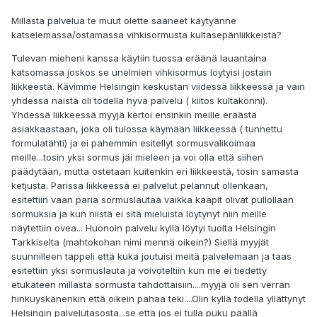
Millasta palvelua te muut olette saaneet käytyänne
katselemassa/ostamassa vihkisormusta kultasepänliikkeistä?
Tulevan mieheni kanssa käytiin tuossa eräänä lauantaina
katsomassa joskos se unelmien vihkisormus löytyisi jostain
liikkeestä. Kävimme Helsingin keskustan viidessä liikkeessä ja vain
yhdessä näistä oli todella hyvä palvelu ( kiitos kultakönni).
Yhdessä liikkeessä myyjä kertoi ensinkin meille eräästä
asiakkaastaan, joka oli tulossa käymään liikkeessä ( tunnettu
formulatähti) ja ei pahemmin esitellyt sormusvalikoimaa
meille...tosin yksi sormus jäi mieleen ja voi olla että siihen
päädytään, mutta ostetaan kuitenkin eri liikkeestä, tosin samasta
ketjusta. Parissa liikkeessä ei palvelut pelannut ollenkaan,
esitettiin vaan paria sormuslautaa vaikka kaapit olivat pullollaan
sormuksia ja kun niistä ei sitä mieluista löytynyt niin meille
näytettiin ovea... Huonoin palvelu kyllä löytyi tuolta Helsingin
Tarkkiselta (mahtokohan nimi mennä oikein?) Siellä myyjät
suunnilleen tappeli että kuka joutuisi meitä palvelemaan ja taas
esitettiin yksi sormuslauta ja voivoteltiin kun me ei tiedetty
etukäteen millasta sormusta tahdottaisiin....myyjä oli sen verran
hinkuyskänenkin että oikein pahaa teki....Olin kyllä todella yllättynyt
Helsingin palvelutasosta...se että jos ei tulla puku päällä