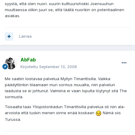
syystä, että olen nuori. suurin kulttuurishokki Joensuuhun
muuttaessa olikin juuri se, että täällä nuorikin on potentiaalinen
asiakas.
Lainaa
AbFab
Kirjoitettu
September 13, 2008
Me saatiin loistavaa palvelua Myllyn Timanttisilla. Vaikka
päädyttiinkin tilaamaan mun sormus muualta, niin palvelun
laadusta se ei johtunut. Valmiina ei vaan lopulta löytynyt sitä The
sormusta.
Toisaalta taas Yliopistonkadun Timanttisilla palvelua oli niin ala-
arvoista että tuskin menen sinne enää koskaan
Nämä siis
Turussa.