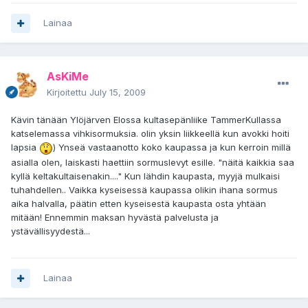
Lainaa
AsKiMe
Kirjoitettu
July 15, 2009
Kävin tänään Ylöjärven Elossa kultasepänliike TammerKullassa
katselemassa vihkisormuksia. olin yksin liikkeellä kun avokki hoiti
lapsia
) Ynseä vastaanotto koko kaupassa ja kun kerroin millä
asialla olen, laiskasti haettiin sormuslevyt esille. "näitä kaikkia saa
kyllä keltakultaisenakin...." Kun lähdin kaupasta, myyjä mulkaisi
tuhahdellen.. Vaikka kyseisessä kaupassa olikin ihana sormus
aika halvalla, päätin etten kyseisestä kaupasta osta yhtään
mitään! Ennemmin maksan hyvästä palvelusta ja
ystävällisyydestä...
Lainaa