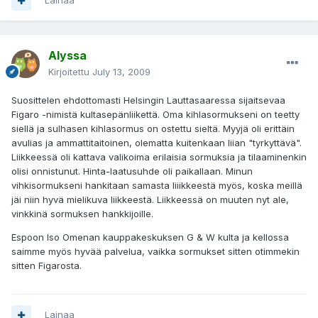
Lainaa
Alyssa
Kirjoitettu
July 13, 2009
Suosittelen ehdottomasti Helsingin Lauttasaaressa sijaitsevaa
Figaro -nimistä kultasepänliikettä. Oma kihlasormukseni on teetty
siellä ja sulhasen kihlasormus on ostettu sieltä. Myyjä oli erittäin
avulias ja ammattitaitoinen, olematta kuitenkaan liian "tyrkyttävä".
Liikkeessä oli kattava valikoima erilaisia sormuksia ja tilaaminenkin
olisi onnistunut. Hinta-laatusuhde oli paikallaan. Minun
vihkisormukseni hankitaan samasta liiikkeestä myös, koska meillä
jäi niin hyvä mielikuva liikkeestä. Liikkeessä on muuten nyt ale,
vinkkinä sormuksen hankkijoille.
Espoon Iso Omenan kauppakeskuksen G & W kulta ja kellossa
saimme myös hyvää palvelua, vaikka sormukset sitten otimmekin
sitten Figarosta.
Lainaa