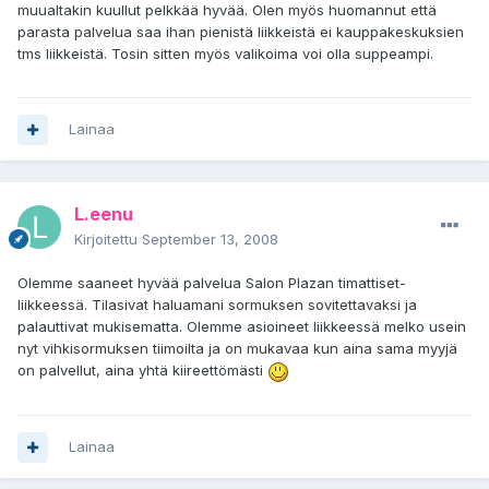
muualtakin kuullut pelkkää hyvää. Olen myös huomannut että
parasta palvelua saa ihan pienistä liikkeistä ei kauppakeskuksien
tms liikkeistä. Tosin sitten myös valikoima voi olla suppeampi.
Lainaa
L.eenu
Kirjoitettu
September 13, 2008
Olemme saaneet hyvää palvelua Salon Plazan timattiset-
liikkeessä. Tilasivat haluamani sormuksen sovitettavaksi ja
palauttivat mukisematta. Olemme asioineet liikkeessä melko usein
nyt vihkisormuksen tiimoilta ja on mukavaa kun aina sama myyjä
on palvellut, aina yhtä kiireettömästi
Lainaa