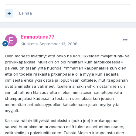
Lainaa
Emmastiina77
Kirjoitettu
September 13, 2008
Olen monesti miettinyt että onko ne koruliikkeiden myyjät tunti- vai
provikkapalkalla. Mullakin on olo nimittäin kuin autoliikkeessä=
palvelu on tasan yhtä huonoa. Ymmärrän kaupanalalla kun olen
että on todella raskasta pitkänpäälle olla myyjä kun sadasta
ihmisestä ehkä yksi ostaa ja loput vaan kattelee, mut itseppähän
ovat ammattinsa valinneet. Itselleni ainakin vihkin ostaminen on
niin juhlallinen tilaisuus että mielummin istuisin samettipenkillä
shampanjalasi kädessä ja testaisin sormuksia kun joudun
menemään anteeksipyydellen katselemaan jotain myrtynyttä
myyjää.
Kaikista häihin liittyvistä ostoksista (puku jne) korukauppiaat
saavat huonoimman arvosanan mitä tulee asiantuntemukseen,
valikoimiin ja palvelualttiuteen. Tuosta Malmin korupajasta olen