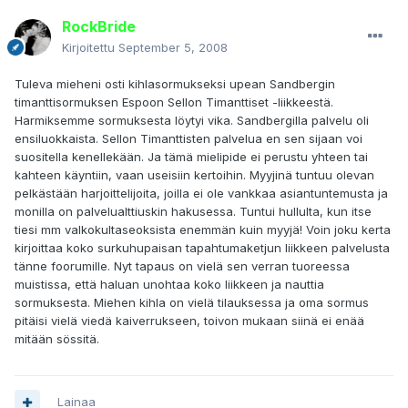
RockBride
Kirjoitettu
September 5, 2008
Tuleva mieheni osti kihlasormukseksi upean Sandbergin
timanttisormuksen Espoon Sellon Timanttiset -liikkeestä.
Harmiksemme sormuksesta löytyi vika. Sandbergilla palvelu oli
ensiluokkaista. Sellon Timanttisten palvelua en sen sijaan voi
suositella kenellekään. Ja tämä mielipide ei perustu yhteen tai
kahteen käyntiin, vaan useisiin kertoihin. Myyjinä tuntuu olevan
pelkästään harjoittelijoita, joilla ei ole vankkaa asiantuntemusta ja
monilla on palvelualttiuskin hakusessa. Tuntui hullulta, kun itse
tiesi mm valkokultaseoksista enemmän kuin myyjä! Voin joku kerta
kirjoittaa koko surkuhupaisan tapahtumaketjun liikkeen palvelusta
tänne foorumille. Nyt tapaus on vielä sen verran tuoreessa
muistissa, että haluan unohtaa koko liikkeen ja nauttia
sormuksesta. Miehen kihla on vielä tilauksessa ja oma sormus
pitäisi vielä viedä kaiverrukseen, toivon mukaan siinä ei enää
mitään sössitä.
Lainaa