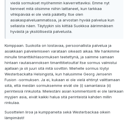
viedä sormukset myöhemmin kaiverrettaviksi. Emme nyt
tienneet mitä olisimme niihin laittaneet, kun tarkkaa
vihkipäivää ei ole vielä päätetty. Itse olen
asiakaspalveluammatissa, ja arvostan hyvää palvelua kun
sellaista näen. Täytyykin siis kiittää Suokkoa äärimmäisen
hyvästä ja yksilöllisestä palvelusta.
Komppaan. Suokolla on loistavaa, persoonallista palvelua ja
asiakkaan palvelemiseen varataan oikeasti aikaa. Me hankimme
minulle timanttikihlasormuksen teetettynä, ja saimme samaan
hintaan rautaisannoksen timanttitietoutta! Itse sormus valmistui
ajallaan ja oli juuri sitä mitä sovittiin. Miehelle sormus löytyi
Westerbackalta Helsingistä, kun halusimme Georg Jensenin
Fusion -sormuksen. Ja ei, kukaan ei ole vielä ehtinyt valittamaan
siitä, että meidän sormuksemme eivät ole (i) samanlaisia (ii)
perinteisiä rinkuloita. Mielestäni asian kommentointi ei ole lainkaan
myyjien asia, eivät kaikki halua sitä perinteistä kahden millin
rinkulaa.
Suosittelen Iiroa ja kumppaneita sekä Westerbackaa oikein
lämpimästi!