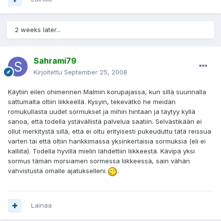
2 weeks later...
Sahrami79
Kirjoitettu
September 25, 2008
Käytiin eilen ohimennen Malmin korupajassa, kun sillä suunnalla
sattumalta oltiin liikkeellä. Kysyin, tekevätkö he meidän
romukullasta uudet sormukset ja mihin hintaan ja täytyy kyllä
sanoa, että todella ystävällistä palvelua saatiin. Selvästikään ei
ollut merkitystä sillä, että ei oltu erityisesti pukeuduttu tätä reissua
varten tai että oltiin hankkimassa yksinkertaisia sormuksia (eli ei
kalliita). Todella hyvillä mielin lähdettiin liikkeestä. Kävipä yksi
sormus tämän morsiamen sormessa liikkeessä, sain vähän
vahvistusta omalle ajatukselleni
.
Lainaa