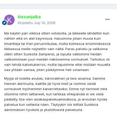
kissanjalka
Kirjoitettu
July 14, 2009
Me käytiin pari viikkoa sitten ostoksilla, ja liikkeelle lähdettiin kun
nähtiin että on alet käynnissä. Halusimme jotain muuta kuin
timantteja tai ihan perusrinkulaa, mutta kolmessa ensimmäisessä
liikkeessä meille näytettiin vain näitä. Paras palvelu ja valikoima
olikin sitten Suokolla (tampere), ja lopulta valitsimme heidän
valikoimistaan juuri meidän näköisemme sormukset. Tarkoitus oli
vain tehdä katselukierros, mutta tajusimme ettei mistään muualta
saa yhtään samaa, joten päädyimme heti ostamaan.
Myyjä oli todella avulias, kärsivällinen ja tiesi asiansa. Saimme
hieman alennusta, kaikille jäi hyvä mieli ja voimme viedä
sormukset myöhemmin kaiverrettaviksi. Emme nyt tienneet mitä
olisimme niihin laittaneet, kun tarkkaa vihkipäivää ei ole vielä
päätetty. Itse olen asiakaspalveluammatissa, ja arvostan hyvää
palvelua kun sellaista näen. Täytyykin siis kiittää Suokkoa
äärimmäisen hyvästä ja yksilöllisestä palvelusta.