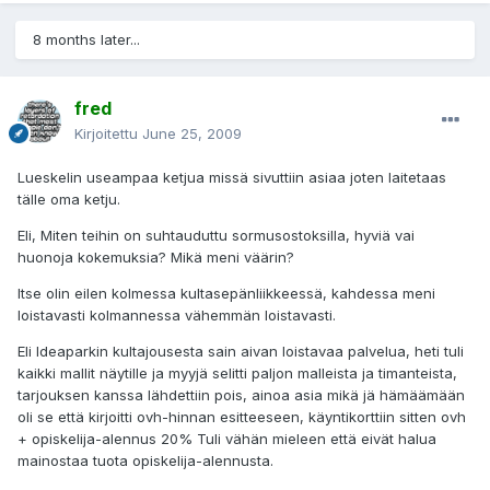
8 months later...
fred
Kirjoitettu
June 25, 2009
Lueskelin useampaa ketjua missä sivuttiin asiaa joten laitetaas
tälle oma ketju.
Eli, Miten teihin on suhtauduttu sormusostoksilla, hyviä vai
huonoja kokemuksia? Mikä meni väärin?
Itse olin eilen kolmessa kultasepänliikkeessä, kahdessa meni
loistavasti kolmannessa vähemmän loistavasti.
Eli Ideaparkin kultajousesta sain aivan loistavaa palvelua, heti tuli
kaikki mallit näytille ja myyjä selitti paljon malleista ja timanteista,
tarjouksen kanssa lähdettiin pois, ainoa asia mikä jä hämäämään
oli se että kirjoitti ovh-hinnan esitteeseen, käyntikorttiin sitten ovh
+ opiskelija-alennus 20% Tuli vähän mieleen että eivät halua
mainostaa tuota opiskelija-alennusta.