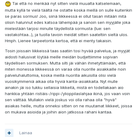
Tai että no menkää nyt sitten vielä muualta katselemaan,
mutta kyllä te vielä täältä ne ostatte koska meillä on sulle kuitenkin
se paras sormus! Joo, siinä liikkeessä ei ollut tasan mitään mitä
olisin halunnut edes katsoa lähempää ja sanoin sen myyjälle joka
mielestään tarjosi minulle täydellistä sormusta (lue: sen
vastakohtaa...), ja tuolla tavoin meidät sitten saateltiin sieltä ulos.
Hmph. Lienee tarpeetonta kertoa, että ei menty takaisin.
Tosin joissain liikkeissä taas saatiin tosi hyvää palvelua, ja myyjät
aidosti halusivat löytää meille meidän budjettiimme sopivan
täydellisen sormuksen. Mutta silti jäi vähän ihmetyttämään, että
miten monessa liikkeessä on varaa olla nuorille asiakkaille noin
palveluhaluttomia, koska meillä nuorilla aikuisilla olisi vielä
vuosikymmeniä aikaa olla hyviä kanta-asiakkaita. Nyt mulle
ainakin jäi iso tukku sellaisia liikkeitä, mistä en todellakaan aio
hankkia yhtään ristiäis-/rippi-/ylioppilaslahjaa ikinä, jos vaan voin
sen välttää. Mullakin vielä joskus voi olla rahaa olla "hyvä"
asiakas heille, mutta onneksi sitten on ne muutamat liikkeet, joissa
on mukava asioida ja joihin aion jatkossa rahani kantaa.
Lainaa