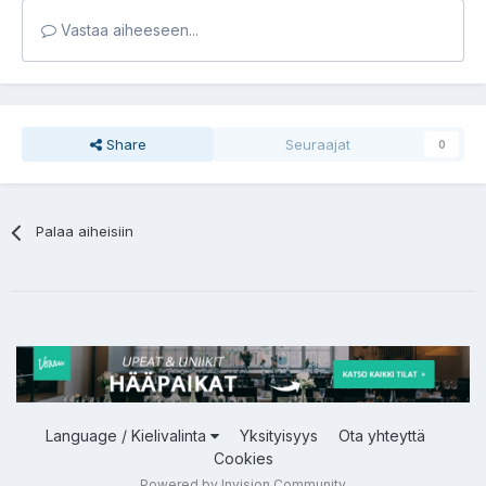
Vastaa aiheeseen...
Share
Seuraajat
0
Palaa aiheisiin
Language / Kielivalinta
Yksityisyys
Ota yhteyttä
Cookies
Powered by Invision Community