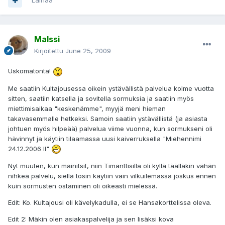
Lainaa
Malssi
Kirjoitettu
June 25, 2009
Uskomatonta!
Me saatiin Kultajousessa oikein ystävällistä palvelua kolme vuotta
sitten, saatiin katsella ja sovitella sormuksia ja saatiin myös
miettimisaikaa "keskenämme", myyjä meni hieman
takavasemmalle hetkeksi. Samoin saatiin ystävällistä (ja asiasta
johtuen myös hilpeää) palvelua viime vuonna, kun sormukseni oli
hävinnyt ja käytiin tilaamassa uusi kaiverruksella "Miehennimi
24.12.2006 II"
Nyt muuten, kun mainitsit, niin Timanttisilla oli kyllä täälläkin vähän
nihkeä palvelu, siellä tosin käytiin vain vilkuilemassa joskus ennen
kuin sormusten ostaminen oli oikeasti mielessä.
Edit: Ko. Kultajousi oli kävelykadulla, ei se Hansakorttelissa oleva.
Edit 2: Mäkin olen asiakaspalvelija ja sen lisäksi kova