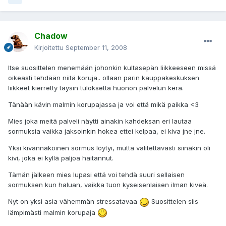
Chadow
Kirjoitettu
September 11, 2008
Itse suosittelen menemään johonkin kultasepän liikkeeseen missä
oikeasti tehdään niitä koruja.. ollaan parin kauppakeskuksen
liikkeet kierretty täysin tuloksetta huonon palvelun kera.
Tänään kävin malmin korupajassa ja voi että mikä paikka <3
Mies joka meitä palveli näytti ainakin kahdeksan eri lautaa
sormuksia vaikka jaksoinkin hokea ettei kelpaa, ei kiva jne jne.
Yksi kivannäköinen sormus löytyi, mutta valitettavasti siinäkin oli
kivi, joka ei kyllä paljoa haitannut.
Tämän jälkeen mies lupasi että voi tehdä suuri sellaisen
sormuksen kun haluan, vaikka tuon kyseisenlaisen ilman kiveä.
Nyt on yksi asia vähemmän stressatavaa
Suosittelen siis
lämpimästi malmin korupaja