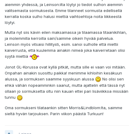
aiemmin yhdessä, ja Leinson:ilta löytyi jo tiedot sulhon aiemmin
valitsemasta sormuksesta. Emme tilanneet sormusta edellisellä
kerralla koska sulho halusi miettiä vaihtoehtoja noita liikkeestä
löytyi.
Mutta nyt siis kävin eilen maksamassa ja tilaamassa titaanikihlan,
ja molemmilla kerroilla sain/saimme oikein hyvää palvelua.
Leinson myös vitsaisi hillitysti, esim. sanoi sulholle että miettii
kaiverrusta, että kuulemma ainakin nimeä joka kaiverretaan olisi
syytä miettiä
Jonot GL-Korussa ovat kyllä pitkät, mutta sille ei vaan voi mitään.
Onpahan ainakin suosittu paikka! menimme kihloihin kesäkuun
alussa, ja sormuksen saamme syyskuun alussa
No olisi sen
ehkä vähän nopeamminkin saanut, mutta ajattelin että tässä nyt
ollaan jo sormuksetta oltu niin kauan ettei pari lisäviikkoa missään
tunnu
Oma sormukseni tilataankin sitten Morris&Lindblom:lta, saimme
sieltä hyvän tarjouksen. Parin viikon päästä Turkuun!