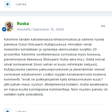
Lainaa
Ruska
Kirjoitettu
September 15, 2008
Kävimme tänään katselemassa kihlasormuksia ja saimme hyvää
palvelua Oulun Rotuaarin Kultajousessa. Hinnatkin olivat
mielestäni kohdallaan ja opiskelija-alennustakin luvattiin 20
prosenttia. Kävimme sovittelemassa sormuksia myös toisessa,
pienemmässä liikkeessa (Rotuaarin Kulta-aika tms.). Siellä hinnat
olivat korkeammat (tosin sehän ei kuulu mihinkään ketjuun),
Kultajousesta saimme paksumpirunkoiset ja jämerämmän oloiset
sormukset edullisemmin. Lisäksi myyjän konekaiverrusta koskeva
kommentti "eivät ne pölkkykirjaimet kyllä kihlasormuksiin kuulu"
jätti pahan maun suuhun. Mielipiteensä kullakin, mutta asiakkaana
en halua kuulla tuontapaisia kommentteja. Noin muuten palvelu oli
sielläkin kyllä ystävällistä.
Lainaa