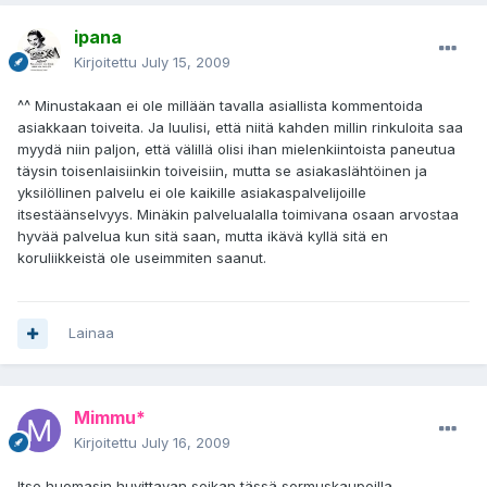
ipana
Kirjoitettu
July 15, 2009
^^ Minustakaan ei ole millään tavalla asiallista kommentoida
asiakkaan toiveita. Ja luulisi, että niitä kahden millin rinkuloita saa
myydä niin paljon, että välillä olisi ihan mielenkiintoista paneutua
täysin toisenlaisiinkin toiveisiin, mutta se asiakaslähtöinen ja
yksilöllinen palvelu ei ole kaikille asiakaspalvelijoille
itsestäänselvyys. Minäkin palvelualalla toimivana osaan arvostaa
hyvää palvelua kun sitä saan, mutta ikävä kyllä sitä en
koruliikkeistä ole useimmiten saanut.
Lainaa
Mimmu*
Kirjoitettu
July 16, 2009
Itse huomasin huvittavan seikan tässä sormuskaupoilla