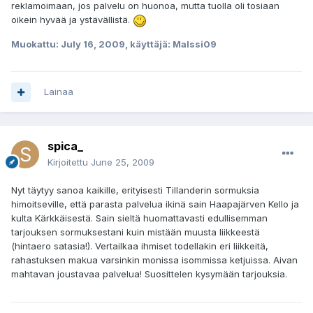
reklamoimaan, jos palvelu on huonoa, mutta tuolla oli tosiaan
oikein hyvää ja ystävällistä.
Muokattu:
July 16, 2009
, käyttäjä: Malssi09
Lainaa
spica_
Kirjoitettu
June 25, 2009
Nyt täytyy sanoa kaikille, erityisesti Tillanderin sormuksia
himoitseville, että parasta palvelua ikinä sain Haapajärven Kello ja
kulta Kärkkäisestä. Sain sieltä huomattavasti edullisemman
tarjouksen sormuksestani kuin mistään muusta liikkeestä
(hintaero satasia!). Vertailkaa ihmiset todellakin eri liikkeitä,
rahastuksen makua varsinkin monissa isommissa ketjuissa. Aivan
mahtavan joustavaa palvelua! Suosittelen kysymään tarjouksia.