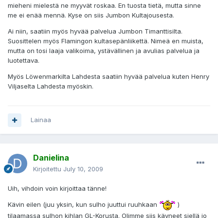
mieheni mielestä ne myyvät roskaa. En tuosta tietä, mutta sinne
me ei enää mennä. Kyse on siis Jumbon Kultajousesta.
Ai niin, saatiin myös hyvää palvelua Jumbon Timanttisilta.
Suosittelen myös Flamingon kultasepänliikettä. Nimeä en muista,
mutta on tosi laaja valikoima, ystävällinen ja avulias palvelua ja
luotettava.
Myös Löwenmarkilta Lahdesta saatiin hyvää palvelua kuten Henry
Viljaselta Lahdesta myöskin.
Lainaa
Danielina
Kirjoitettu
July 10, 2009
Uih, vihdoin voin kirjoittaa tänne!
Kävin eilen (juu yksin, kun sulho juuttui ruuhkaan
)
tilaamassa sulhon kihlan GL-Korusta. Olimme siis käyneet siellä jo