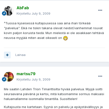
AbFab
Kirjoitettu
July 9, 2009
^Tuossa kyseisessä kultajousessa saa aina ihan törkeää
"palvelua". Eikä ne tiskin takana olevat neidot/vanhemmat rouvat
kovin paljon koruista tiedä. Mun mielestä ei ole asiakkaan tehtävä
neuvoa myyjää miten asiat oikeasti on
Lainaa
martsu79
Kirjoitettu
July 9, 2009
Me saatiin Lahden Trion Timanttisilta hyvää palvelua. Myyjä soitti
seuraavana päivänä ja kertoi, mitä katsomamme sormus maksaisi
haluamallamme isommalla timantilla. Suosittelen!
Kultajousta me kartetaan. Syynä on palvelu ja epäystävällisyys ja