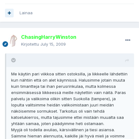
Lainaa
ChasingHarryWinston
Kirjoitettu
July 15, 2009
Me käytiin pari viikkoa sitten ostoksilla, ja liikkeelle lähdettiin
kun nähtiin että on alet käynnissä. Halusimme jotain muuta
kuin timantteja tai ihan perusrinkulaa, mutta kolmessa
ensimmäisessä liikkeessä meille näytettiin vain näitä. Paras
palvelu ja valikoima olikin sitten Suokolla (tampere), ja
lopulta valitsimme heidän valikoimistaan juuri meidän
näköisemme sormukset. Tarkoitus oli vain tehdä
katselukierros, mutta tajusimme ettei mistään muualta saa
yhtään samaa, joten päädyimme heti ostamaan.
Myyjä oli todella avulias, kärsivällinen ja tiesi asiansa.
Saimme hieman alennusta, kaikille jäi hyvä mieli ja voimme