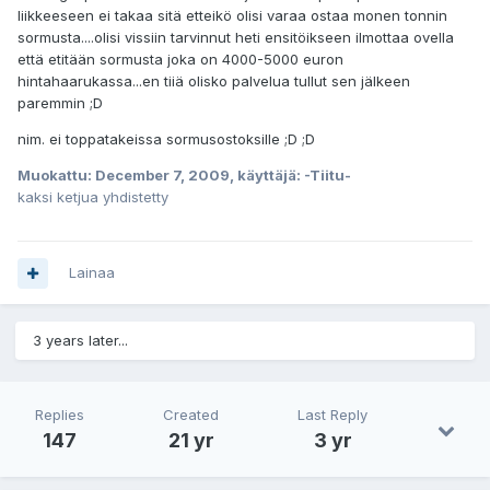
liikkeeseen ei takaa sitä etteikö olisi varaa ostaa monen tonnin
sormusta....olisi vissiin tarvinnut heti ensitöikseen ilmottaa ovella
että etitään sormusta joka on 4000-5000 euron
hintahaarukassa...en tiiä olisko palvelua tullut sen jälkeen
paremmin ;D
nim. ei toppatakeissa sormusostoksille ;D ;D
Muokattu:
December 7, 2009
, käyttäjä: -Tiitu-
kaksi ketjua yhdistetty
Lainaa
3 years later...
Replies
Created
Last Reply
147
21 yr
3 yr