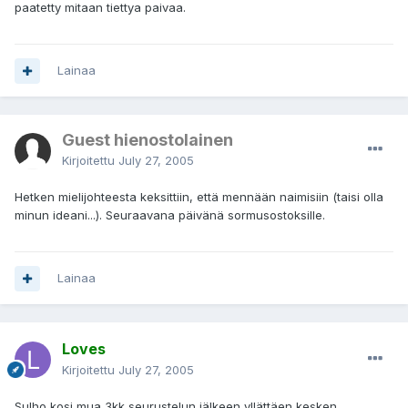
paatetty mitaan tiettya paivaa.
Lainaa
Guest hienostolainen
Kirjoitettu
July 27, 2005
Hetken mielijohteesta keksittiin, että mennään naimisiin (taisi olla
minun ideani...). Seuraavana päivänä sormusostoksille.
Lainaa
Loves
Kirjoitettu
July 27, 2005
Sulho kosi mua 3kk seurustelun jälkeen yllättäen kesken