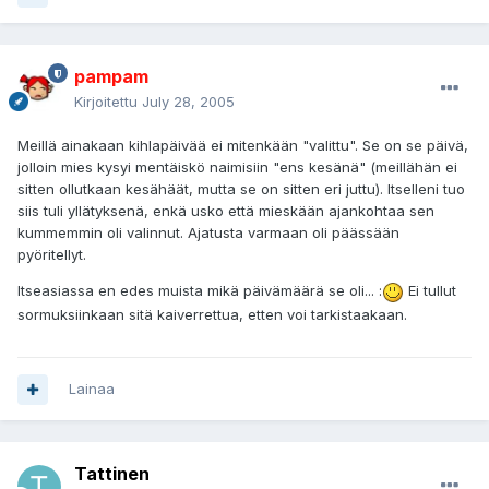
pampam
Kirjoitettu
July 28, 2005
Meillä ainakaan kihlapäivää ei mitenkään "valittu". Se on se päivä,
jolloin mies kysyi mentäiskö naimisiin "ens kesänä" (meillähän ei
sitten ollutkaan kesähäät, mutta se on sitten eri juttu). Itselleni tuo
siis tuli yllätyksenä, enkä usko että mieskään ajankohtaa sen
kummemmin oli valinnut. Ajatusta varmaan oli päässään
pyöritellyt.
Itseasiassa en edes muista mikä päivämäärä se oli... :
Ei tullut
sormuksiinkaan sitä kaiverrettua, etten voi tarkistaakaan.
Lainaa
Tattinen