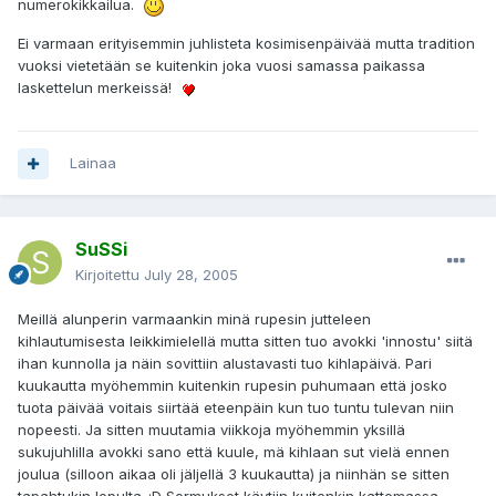
numerokikkailua.
Ei varmaan erityisemmin juhlisteta kosimisenpäivää mutta tradition
vuoksi vietetään se kuitenkin joka vuosi samassa paikassa
laskettelun merkeissä!
Lainaa
SuSSi
Kirjoitettu
July 28, 2005
Meillä alunperin varmaankin minä rupesin jutteleen
kihlautumisesta leikkimielellä mutta sitten tuo avokki 'innostu' siitä
ihan kunnolla ja näin sovittiin alustavasti tuo kihlapäivä. Pari
kuukautta myöhemmin kuitenkin rupesin puhumaan että josko
tuota päivää voitais siirtää eteenpäin kun tuo tuntu tulevan niin
nopeesti. Ja sitten muutamia viikkoja myöhemmin yksillä
sukujuhlilla avokki sano että kuule, mä kihlaan sut vielä ennen
joulua (silloon aikaa oli jäljellä 3 kuukautta) ja niinhän se sitten