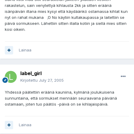
rakastelun, sain venytettyä kihlausta 2kk ja sitten eräänä
isänpäivän iltana mies kysyi että käydäänkö ostamassa kihlat kun
nyt on rahat mukana ;D No käytiin kultakaupassa ja laitettiin se
päivä sormukseen. Lähettiin sitten illalla kotiin ja siellä mies sitten
kosi oikein.
Lainaa
label_girl
Kirjoitettu
July 27, 2005
Yhdessä päätettiin eräänä kauniina, kylmänä joulukuisena
sunnuntaina, että sormukset mennään seuraavana päivänä
ostamaan, joten tuo päätös -päivä on se kihlajaispäivä.
Lainaa