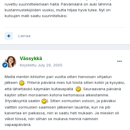
ruvettu suunnittelemaan häitä. Päivämäärä on auki lähinnä
kustannustekijöiden vuoksi, mutta hiljaa hyvä tulee. Nyt on
kutsujen malli saatu suunnitelluksi.
Lainaa
Vässykkä
Kirjoitettu
July 29, 2005
Meillä mentiin kihloihin pari vuotta sitten hienoisen vihjailun
jälkeen
. Yhtenä päivänä mies tuli töistä sitten kotiin ja kysyäisi,
että lähettäiskö käymään kultasepällä
. Seuraavana päivänä
käytiin sitten morsiamen kotona kertomassa aikeistamme.
(Hyväksyntä saatiin
). Sitten sormusten ostoon, ja päiväksi
valittiin sormusten saamisen jälkeinen lauantai, kun ne piti
kaivertaa eri paikassa, niin ei saatu heti mukaan. Ja mieskin oli
viikot töissä, niin olihan se mukava mennä naimisiin
vapaapäivänä.