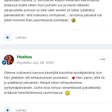
tapahtukin lopulta..;D Sormukset käytiin kuitenkin kattomassa
yhdessä mutta sitten mun puhelin soi ja menin liikkeen
ulkopuolelle puhuun ja sillä välin avokki oli sekä 'päättäny
päivämäärän' että maksanu sormukset.... Ja tuona päivänä tuli
sitten kosinta ihan perinteisesti polvillaan...
Lainaa
Hushus
Kirjoitettu
July 28, 2005
Olimme sulhaseni kanssa kävelyllä kauniina kevätpäivänä, kun
hän yllättäen otti kihlautumisen puheeksi.
Hän sanoi, että oli
jo päättänyt päivänkin. Niinpä sitten kihlauduimme
syntymäpäivänäni. Sulho kosi minua romanttisesti päivällisellä
eräässä helsinkiläisessä ravintolassa.
Lainaa