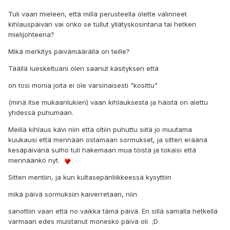
Tuli vaan mieleen, että millä perusteella olette valinneet
kihlauspäivän vai onko se tullut yllätyskosintana tai hetken
mielijohteena?
Mikä merkitys päivämäärällä on teille?
Täällä lueskeltuani olen saanut käsityksen että
on tosi monia joita ei ole varsinaisesti "kosittu"
(minä itse mukaanlukien) vaan kihlauksesta ja häistä on alettu
yhdessä puhumaan.
Meillä kihlaus kävi niin että oltiin puhuttu siitä jo muutama
kuukausi että mennään ostamaan sormukset, ja sitten eräänä
kesäpäivänä sulho tuli hakemaan mua töistä ja tokaisi että
mennäänkö nyt.
Sitten mentiin, ja kun kultasepänliikkeessä kysyttiin
mikä päivä sormuksiin kaiverretaan, niin
sanottiin vaan että no vaikka tämä päivä. En sillä samalla hetkellä
varmaan edes muistanut monesko päivä oli ;D