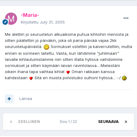
-Maria-
Kirjoitettu
July 31, 2005
Me alettiin jo seurustelun alkuaikoina puhua kihloihin menosta ja
sitten päätettiin jo päiväkin, joka oli paria päivää vajaa 2kk
seurustelupäivästä.
Sormukset ostettiin ja kaiverrutettiin, mutta
ennen ei sormeen laitettu. Vasta, kun lähdimme "juhlimaan"
laivalle kihlautumistamme niin sitten illalla hytissä vaihdoimme
sormukset ja sitten käymään laivan ravintolassa... Mielestäni
oikein ihana tapa vaihtaa kihlat
Oman rakkaan kanssa
kahdestaan
Sitä en muista polvistuiko sulhoni hytissä... :-/
Lainaa
EDELLINEN
Sivu 1 / 22
SEURAAVA