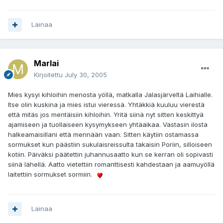
Lainaa
Marlai
Kirjoitettu
July 30, 2005
Mies kysyi kihloihin menosta yöllä, matkalla Jalasjärveltä Laihialle.
Itse olin kuskina ja mies istui vieressä. Yhtäkkiä kuuluu vierestä
että mitäs jos mentäisiin kihloihin. Yritä siinä nyt sitten keskittyä
ajamiseen ja tuollaiseen kysymykseen yhtäaikaa. Vastasin ilosta
halkeamaisillani että mennään vaan. Sitten käytiin ostamassa
sormukset kun päästiin sukulaisreissulta takaisin Poriin, silloiseen
kotiin. Päiväksi päätettin juhannusaatto kun se kerran oli sopivasti
siinä lähellä. Aatto vietettiin romanttisesti kahdestaan ja aamuyöllä
laitettiin sormukset sormiin.
Lainaa