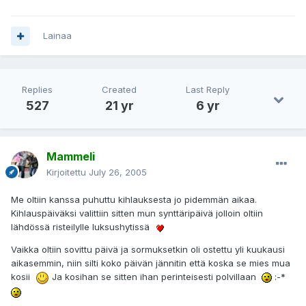
Lainaa
Replies
Created
Last Reply
527
21 yr
6 yr
Mammeli
Kirjoitettu
July 26, 2005
Me oltiin kanssa puhuttu kihlauksesta jo pidemmän aikaa.
Kihlauspäiväksi valittiin sitten mun synttäripäivä jolloin oltiin
lähdössä risteilylle luksushytissä
Vaikka oltiin sovittu päivä ja sormuksetkin oli ostettu yli kuukausi
aikasemmin, niin silti koko päivän jännitin että koska se mies mua
kosii
Ja kosihan se sitten ihan perinteisesti polvillaan
:-*