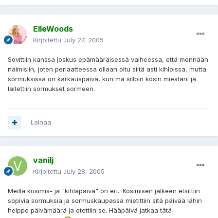
ElleWoods
Kirjoitettu
July 27, 2005
Sovittiin kanssa joskus epämääräisessä vaiheessa, että mennään
naimisiin, joten periaatteessa ollaan oltu siitä asti kihloissa, mutta
sormuksissa on karkauspäivä, kun mä silloin kosin miestäni ja
laitettiin sormukset sormeen.
Lainaa
vanilj
Kirjoitettu
July 28, 2005
Meillä kosimis- ja "kihlapäivä" on eri.. Kosimisen jälkeen etsittiin
sopivia sormuksia ja sormuskaupassa mietittiin sitä päivää lähin
helppo päivämäärä ja otettiin se. Hääpäivä jatkaa tätä