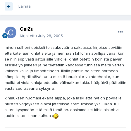
Lainaa
CaiZu
Kirjoitettu
July 28, 2005
minun sulhoni opiskeli toissakeväänä saksassa. kirjeitse sovittiin
että katellaan kihlat sieltä ja mennään kihloihin aprillipäivänä, kun
se niin sopivasti sattui sille viikolle. kihlat ostettiin kölnistä päivän
etsiskelyn jälkeen ja ne teetettiin kahdessa tunnissa meitä varten
kaiverruksilla ja timantteineen. Illalla pantiin ne sitten sormeen
kämpillä. Aprillipäivä tuntu meistä hauskalta vaihtoehdolta, kun
meiltä ei vielä kihloja odoteltu välimatkan takia. hääpäivä päätettiin
vasta seuraavana syksynä.
kihlauksen huomasi ekana äippä, joka laski että nyt on pöydälle
hiusten värjäyksen ajaksi jätetyissä sormuksissa yksi liikaa. tuli
sitten kysymään että mikä tämä on. ensimmäiset kihlajaiskahvit
juotiin sitten ilman sulhoa :