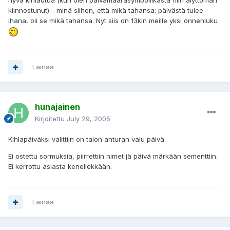
hyvä kihlautua (kun olen päivämääräsymboliikasta niin älyttömän
kiinnostunut) - minä siihen, että mikä tahansa: päivästä tulee
ihana, oli se mikä tahansa. Nyt siis on 13kin meille yksi onnenluku
Lainaa
hunajainen
Kirjoitettu
July 29, 2005
Kihlapäiväksi valittiin on talon anturan valu päivä.
Ei ostettu sormuksia, piirrettiin nimet jä päivä märkään sementtiin.
Ei kerrottu asiasta kenellekkään.
Lainaa