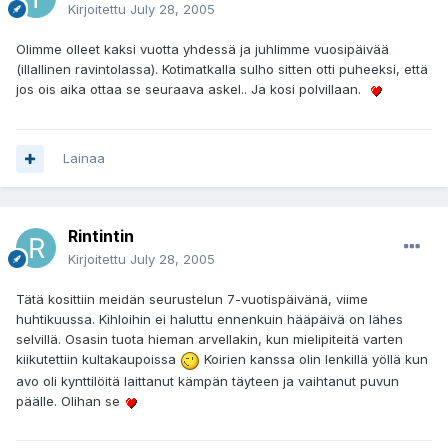
Kirjoitettu
July 28, 2005
Olimme olleet kaksi vuotta yhdessä ja juhlimme vuosipäivää
(illallinen ravintolassa). Kotimatkalla sulho sitten otti puheeksi, että
jos ois aika ottaa se seuraava askel.. Ja kosi polvillaan.
Lainaa
Rintintin
Kirjoitettu
July 28, 2005
Tätä kosittiin meidän seurustelun 7-vuotispäivänä, viime
huhtikuussa. Kihloihin ei haluttu ennenkuin hääpäivä on lähes
selvillä. Osasin tuota hieman arvellakin, kun mielipiteitä varten
kiikutettiin kultakaupoissa
Koirien kanssa olin lenkillä yöllä kun
avo oli kynttilöitä laittanut kämpän täyteen ja vaihtanut puvun
päälle. Olihan se