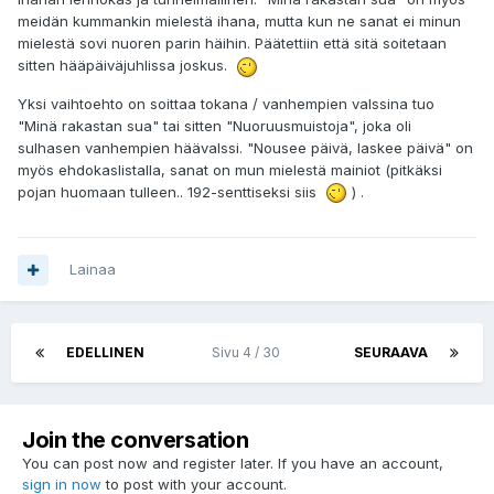
meidän kummankin mielestä ihana, mutta kun ne sanat ei minun
mielestä sovi nuoren parin häihin. Päätettiin että sitä soitetaan
sitten hääpäiväjuhlissa joskus.
Yksi vaihtoehto on soittaa tokana / vanhempien valssina tuo
"Minä rakastan sua" tai sitten "Nuoruusmuistoja", joka oli
sulhasen vanhempien häävalssi. "Nousee päivä, laskee päivä" on
myös ehdokaslistalla, sanat on mun mielestä mainiot (pitkäksi
pojan huomaan tulleen.. 192-senttiseksi siis
) .
Lainaa
EDELLINEN
Sivu 4 / 30
SEURAAVA
Join the conversation
You can post now and register later. If you have an account,
sign in now
to post with your account.