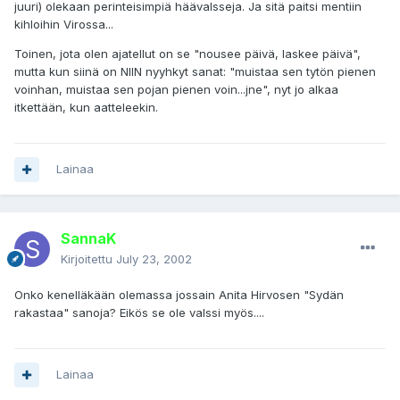
juuri) olekaan perinteisimpiä häävalsseja. Ja sitä paitsi mentiin
kihloihin Virossa...
Toinen, jota olen ajatellut on se "nousee päivä, laskee päivä",
mutta kun siinä on NIIN nyyhkyt sanat: "muistaa sen tytön pienen
voinhan, muistaa sen pojan pienen voin...jne", nyt jo alkaa
itkettään, kun aatteleekin.
Lainaa
SannaK
Kirjoitettu
July 23, 2002
Onko kenelläkään olemassa jossain Anita Hirvosen "Sydän
rakastaa" sanoja? Eikös se ole valssi myös....
Lainaa