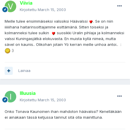
Viivia
Kirjoitettu
March 15, 2003
Meille tulee ensimmäiseksi valssiksi Häävalssi
. Se on niin
iiiiiihana haitarinsoittajamme esittämänä. Sitten toiseksi ja
kolmanneksi tulee sulkin
suosikki Uralin pihlaja ja kolmanneksi
valssi Kuningasjätkä elokuvasta. En muista kyllä nimeä, mutta
sävel on kaunis.. Olikohan jotain Yö kerran meille unhoa antoi.. :
:)
Lainaa
Illuusia
Kirjoitettu
March 15, 2003
Onko Tonava Kaunoinen ihan mahdoton häävalssi? Kenelläkään
ei ainakaan tässä ketjussa tainnut sitä olla mainittuna.