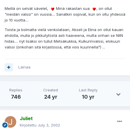
Meillä on selvät sävelet,
Minä rakastan sua
, on ollut
"meidän valssi" on vuosia.... Sanatkin sopivat, kun on oltu yhdessä
jo 10 vuotta....
Toista ja kolmatta vielä venkslataan, Akseli ja Elina on ollut kauan
ehdolla, mulla jo pikkutytöstä asti haaveena, mutta onhan se NIIN
hidas.... nyt lisäksi on tullut Metsäkukkia, Kulkurinvalssi, elokuun
valssi (onkohan sitä kirjastossa, että vois kuunnella?) ...
Lainaa
Replies
Created
Last Reply
746
24 yr
10 yr
Juliet
Kirjoitettu
July 3, 2002