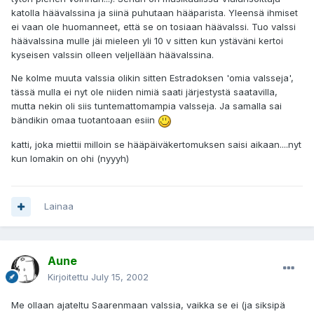
katolla häävalssina ja siinä puhutaan hääparista. Yleensä ihmiset
ei vaan ole huomanneet, että se on tosiaan häävalssi. Tuo valssi
häävalssina mulle jäi mieleen yli 10 v sitten kun ystäväni kertoi
kyseisen valssin olleen veljellään häävalssina.
Ne kolme muuta valssia olikin sitten Estradoksen 'omia valsseja',
tässä mulla ei nyt ole niiden nimiä saati järjestystä saatavilla,
mutta nekin oli siis tuntemattomampia valsseja. Ja samalla sai
bändikin omaa tuotantoaan esiin
katti, joka miettii milloin se hääpäiväkertomuksen saisi aikaan....nyt
kun lomakin on ohi (nyyyh)
Lainaa
Aune
Kirjoitettu
July 15, 2002
Me ollaan ajateltu Saarenmaan valssia, vaikka se ei (ja siksipä