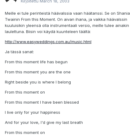
Kirjoitettu
March 18, 2003
Meille ei tule perinteistä häävalssia vaan häätanssi. Se on Shania
Twainin From this Moment. On aivan ihana, ja vaikka häävalssin
kuuluisikin yleensä olla instrumentaali versio, meille tulee ainakin
laulettuna. Biisin voi käydä kuunteleen täältä:
http://www.easyweddings.com.au/music.html
Ja tässä sanat:
From this moment life has begun
From this moment you are the one
Right beside you is where I belong
From this moment on
From this moment I have been blessed
I live only for your happiness
And for your love, I'd give my last breath
From this moment on