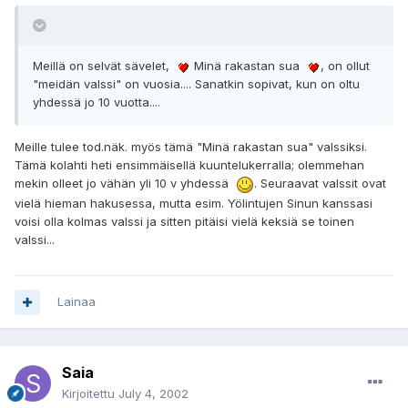
Meillä on selvät sävelet,
Minä rakastan sua
, on ollut
"meidän valssi" on vuosia.... Sanatkin sopivat, kun on oltu
yhdessä jo 10 vuotta....
Meille tulee tod.näk. myös tämä "Minä rakastan sua" valssiksi.
Tämä kolahti heti ensimmäisellä kuuntelukerralla; olemmehan
mekin olleet jo vähän yli 10 v yhdessä
. Seuraavat valssit ovat
vielä hieman hakusessa, mutta esim. Yölintujen Sinun kanssasi
voisi olla kolmas valssi ja sitten pitäisi vielä keksiä se toinen
valssi...
Lainaa
Saia
Kirjoitettu
July 4, 2002