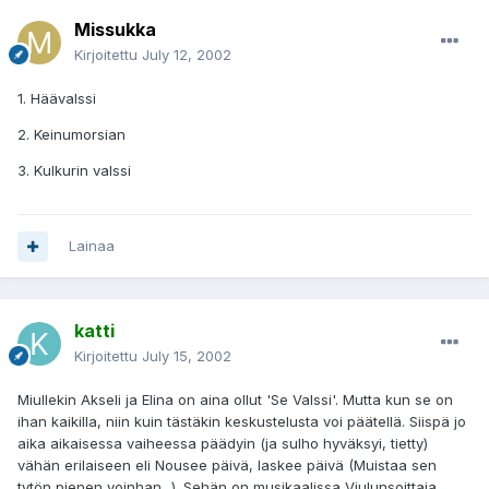
Missukka
Kirjoitettu
July 12, 2002
1. Häävalssi
2. Keinumorsian
3. Kulkurin valssi
Lainaa
katti
Kirjoitettu
July 15, 2002
Miullekin Akseli ja Elina on aina ollut 'Se Valssi'. Mutta kun se on
ihan kaikilla, niin kuin tästäkin keskustelusta voi päätellä. Siispä jo
aika aikaisessa vaiheessa päädyin (ja sulho hyväksyi, tietty)
vähän erilaiseen eli Nousee päivä, laskee päivä (Muistaa sen
tytön pienen voinhan...). Sehän on musikaalissa Viulunsoittaja