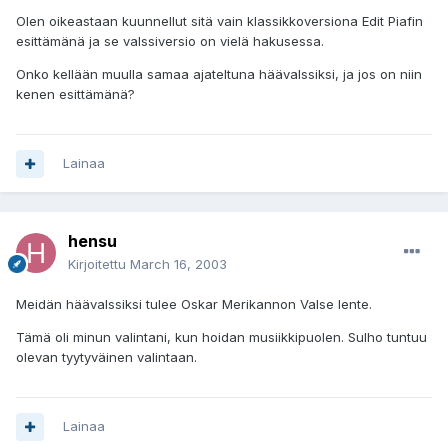
Olen oikeastaan kuunnellut sitä vain klassikkoversiona Edit Piafin
esittämänä ja se valssiversio on vielä hakusessa.
Onko kellään muulla samaa ajateltuna häävalssiksi, ja jos on niin
kenen esittämänä?
Lainaa
hensu
Kirjoitettu
March 16, 2003
Meidän häävalssiksi tulee Oskar Merikannon Valse lente.
Tämä oli minun valintani, kun hoidan musiikkipuolen. Sulho tuntuu
olevan tyytyväinen valintaan.
Lainaa