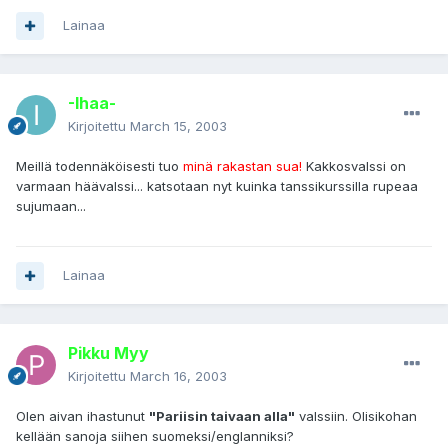
Lainaa
-Ihaa-
Kirjoitettu
March 15, 2003
Meillä todennäköisesti tuo
minä rakastan sua!
Kakkosvalssi on
varmaan häävalssi... katsotaan nyt kuinka tanssikurssilla rupeaa
sujumaan...
Lainaa
Pikku Myy
Kirjoitettu
March 16, 2003
Olen aivan ihastunut
"Pariisin taivaan alla"
valssiin. Olisikohan
kellään sanoja siihen suomeksi/englanniksi?