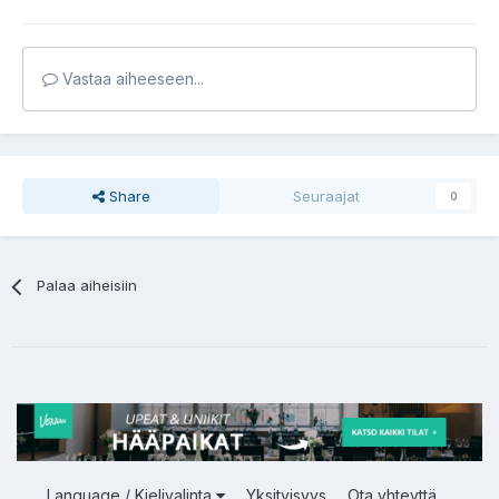
Vastaa aiheeseen...
Share
Seuraajat
0
Palaa aiheisiin
Language / Kielivalinta
Yksityisyys
Ota yhteyttä