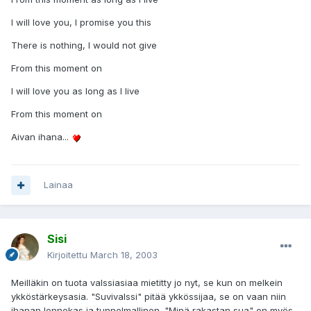
I will love you, I promise you this
There is nothing, I would not give
From this moment on
I will love you as long as I live
From this moment on
Aivan ihana...
Lainaa
Sisi
Kirjoitettu
March 18, 2003
Meilläkin on tuota valssiasiaa mietitty jo nyt, se kun on melkein
ykköstärkeysasia. "Suvivalssi" pitää ykkössijaa, se on vaan niin
ihanan lennokas ja tunnelmallinen. "Minä rakastan sua" on myös