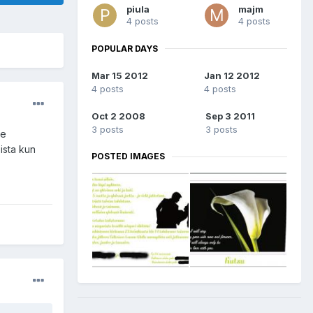
piula
majm
4 posts
4 posts
POPULAR DAYS
Mar 15 2012
Jan 12 2012
4 posts
4 posts
Oct 2 2008
Sep 3 2011
3 posts
3 posts
se
oista kun
POSTED IMAGES