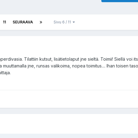
11
SEURAAVA
Sivu 6 / 11
divasia. Tilattiin kutsut, lisätietolaput jne sieltä. Toimii! Siellä voi it
a muuttamalla jne, runsas valikoima, nopea toimitus.... Ihan toisen tas
ttaja.