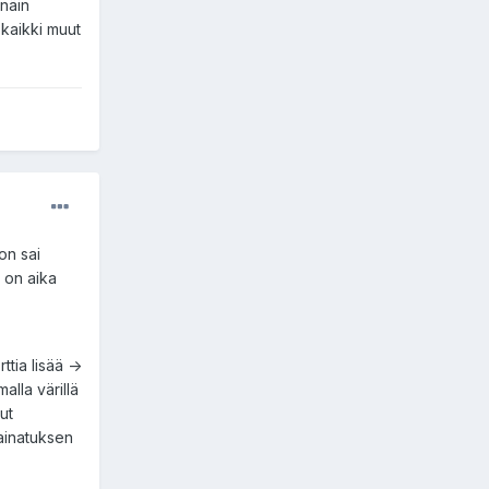
 näin
 kaikki muut
on sai
s on aika
ttia lisää ->
alla värillä
ut
painatuksen