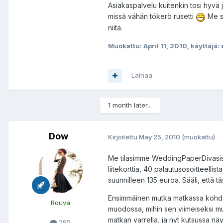
Asiakaspalvelu kuitenkin tosi hyvä ja
missä vähän tökerö rusetti
Me sii
niitä.
Muokattu:
April 11, 2010
, käyttäjä
Lainaa
1 month later...
Dow
Kirjoitettu
May 25, 2010
(muokattu)
Me tilasimme WeddingPaperDivasista 
liitekorttia, 40 palautusosoitteellis
suunnilleen 135 euroa. Sääli, että 
Ensimmäinen mutka matkassa kohdatti
Rouva
muodossa, mihin sen viimeiseksi mu
matkan varrella, ja nyt kutsussa näy
295