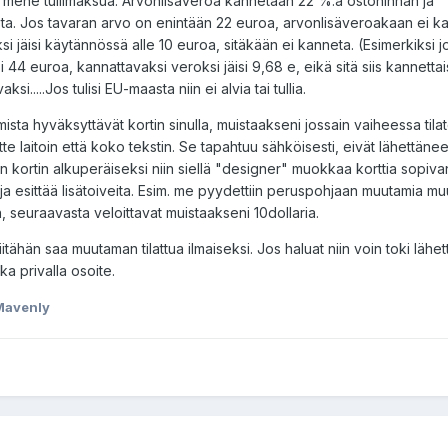
i mene tullimaksua. Arvonlisäveroa kannetaan 22 %:a ostohinnan ja
a. Jos tavaran arvo on enintään 22 euroa, arvonlisäveroakaan ei k
i jäisi käytännössä alle 10 euroa, sitäkään ei kanneta. (Esimerkiksi j
 44 euroa, kannattavaksi veroksi jäisi 9,68 e, eikä sitä siis kannettai
aksi.....Jos tulisi EU-maasta niin ei alvia tai tullia.
mista hyväksyttävät kortin sinulla, muistaakseni jossain vaiheessa tila
tte laitoin että koko tekstin. Se tapahtuu sähköisesti, eivät lähettänee
in kortin alkuperäiseksi niin siellä "designer" muokkaa korttia sopiva
a esittää lisätoiveita. Esim. me pyydettiin peruspohjaan muutamia mu
 seuraavasta veloittavat muistaakseni 10dollaria.
 niitähän saa muutaman tilattua ilmaiseksi. Jos haluat niin voin toki lähe
kka privalla osoite.
 Mavenly