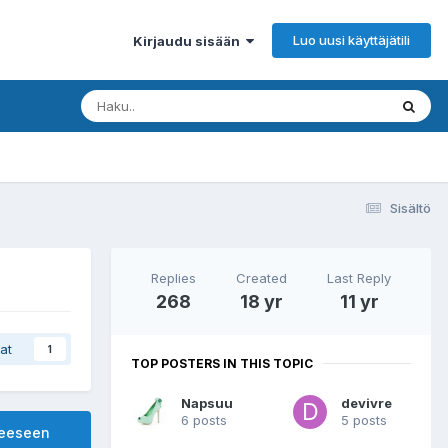
Luo uusi käyttäjätili
Kirjaudu sisään
Sisältö
Replies
Created
Last Reply
268
18 yr
11 yr
at
1
TOP POSTERS IN THIS TOPIC
Napsuu
devivre
6 posts
5 posts
heeseen