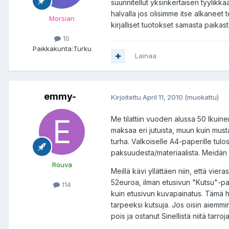
suunnitellut yksinkertaisen tyylikkää
halvalla jos olisimme itse alkaneet
Morsian
kirjalliset tuotokset samasta paikas
10
Paikkakunta:
Turku
Lainaa
emmy-
Kirjoitettu
April 11, 2010
(muokattu)
Me tilattiin vuoden alussa 50 Ikuine
maksaa eri jutuista, muun kuin musta
turha. Valkoiselle A4-paperille tulo
paksuudesta/materiaalista. Meidän ko
Rouva
Meillä kävi yllättäen niin, että viera
52euroa, ilman etusivun "Kutsu"-pai
114
kuin etusivun kuvapainatus. Tämä hi
tarpeeksi kutsuja. Jos oisin aiemmi
pois ja ostanut Sinellistä niitä tarro