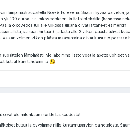
 voin lämpimästi suositella Now & Foreveriä. Saatiin hyvää palvelua, j
 yli 200 euroa, sis. oikovedoksen, kultafoliotekstillä (kannessa sek
ää ja oikovedos tuli alle viikossa (lisänä olivat laittaneet esimerkin
tsumallista, samaan hintaan), ja tästä alle 2 viikon päästä tulivat kuts
in, vajaan kolmen viikon päästä maanantaina olivat kutsut jo postissa 
suosittelen lämpimästi! Me laitoimme lisätoiveet ja asetteluohjeet v
laiset kutsut kuin tahdoimme
utsut eivät ole mitenkään merkki laiskuudesta!
näköiset kutsut ja pyysimme niille kustannusarvion painotalosta. Saa