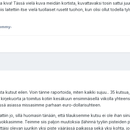
 kiva! Tässä vielä kuva meidän kortista, kuvattavaksi tosin sattui juur
s laitettiin itse vielä tuollaiset rusetit tuohon, kun olisi ollut todella ty
: emmy-
kutsut eilen. Voin tänne raportoida, miten kaikki sujuu... 35 kutsua,
ta kirjekuorta ja toimitus kotiin kesäkuun ensimmäisellä viikolla yhteen
tässä asiassa missasimme parhaan euro-dollarisuhteen.
in jo, sillä huomasin tänään, että tilauksemme kutsu ei ole ihan siin
okkasimme. Teimme siis paljon muutoksia (lähinnä tyyliin pisteiden p
ttäisi olevan juurikin yksi piste väärässä paikassa sekä yksi kohta, jos