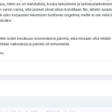
ajua, miten se on mahdollista, koska tarkistimme ja tarkistustarkistimm
 varsin varma, että pisteet olivat silloin kohdillaan. No, lähetin asiast
 usko korjausten tekemisen tuottavan ongelmia; meille ei ole vielä l
täväksi.
mitettiin kotiin kesäkuun ensimmäisinä päivinä, eikä missään ollut mitää
itään vaikeuksia ja palvelu oli erinomaista.
Iki