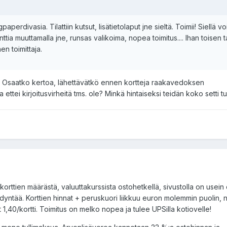
perdivasia. Tilattiin kutsut, lisätietolaput jne sieltä. Toimii! Siellä voi
nttia muuttamalla jne, runsas valikoima, nopea toimitus.... Ihan toisen t
n toimittaja.
toa. Osaatko kertoa, lähettävätkö ennen kortteja raakavedoksen
 ettei kirjoitusvirheitä tms. ole? Minkä hintaiseksi teidän koko setti tu
 korttien määrästä, valuuttakurssista ostohetkellä, sivustolla on usein
dyntää. Korttien hinnat + peruskuori liikkuu euron molemmin puolin, 
ut 1,40/kortti. Toimitus on melko nopea ja tulee UPSilla kotiovelle!