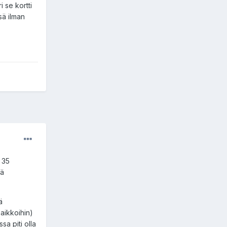
i se kortti
lsä ilman
 35
sä
ä
aikkoihin)
sa piti olla