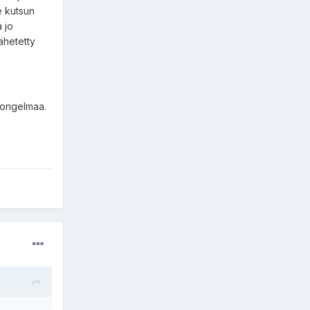
e kutsun
a jo
ähetetty
n ongelmaa.