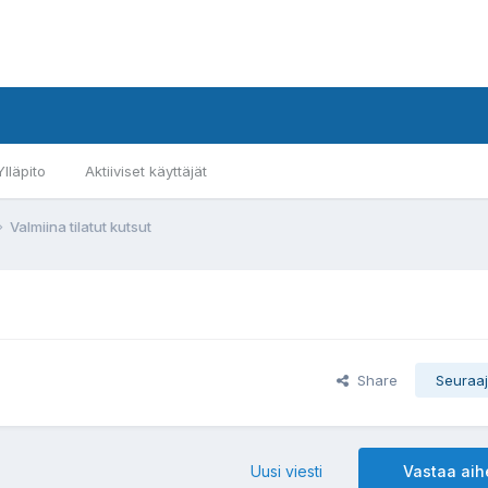
Ylläpito
Aktiiviset käyttäjät
Valmiina tilatut kutsut
Share
Seuraaj
Uusi viesti
Vastaa ai