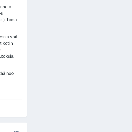
anneta.
os
si.) Tämä
tessa voit
t kotiin
n
utoksia.
ttää nuo