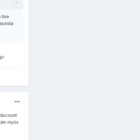
 itse
asoista
li?
 discount
näin myös