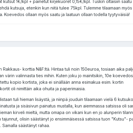
t kutsut 1€/kpl + painetut kirjekuoret 0,15€/kpl. Tuskin oltaisiin saatu
 tehdä kutsuja, etenkin kun niitä tulee 75kpl. Tulemme tilaamaan myös
ta. Koevedos ollaan myös saatu ja laatuun ollaan todella tyytyväisiä!
n Rakkaus- korttia N&F:ltä. Hintaa tuli noin 150euroa, tosiaan aika palj
n värin valinnasta ties mihin. Kuten joku jo mainitsikin, 10e koevedo
stettu kopio kortista, joka ei sinällään anna esimakua esim. kortin
rtit oli nimittäin aika ohuita ja paperimaisia.
slistaan tuli hieman lisäystä, ja niinpä jouduin tilaamaan vielä 6 kutsukor
natusta ja sisäsivun painatus mustalla, kun aiemmassa satsissa oli sam
eman kirveli mieltä, mutta omapa on vikani kun en jo alunperin tilann
n tajunnut, olisin säästänyt jo ensimmäisessä satsissa tuon "Kutsu"- 
ja. Samalla säästänyt rahaa.