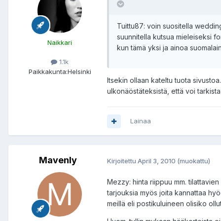
Tuittu87: voin suositella weddingpa
suunnitella kutsua mieleiseksi fo
Naikkari
kun tämä yksi ja ainoa suomalaine
1.1k
Paikkakunta:
Helsinki
Itsekin ollaan kateltu tuota sivus
ulkonäöstäteksistä, että voi tarkistaa
Lainaa
Mavenly
Kirjoitettu
April 3, 2010
(muokattu)
Mezzy: hinta riippuu mm. tilattavien
tarjouksia myös joita kannattaa hyö
meillä eli postikuluineen olisiko oll