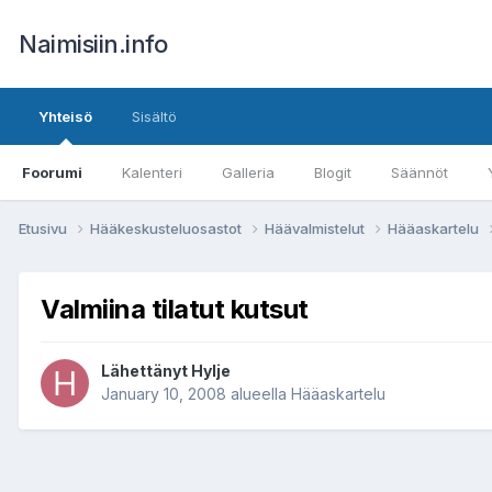
Naimisiin.info
Yhteisö
Sisältö
Foorumi
Kalenteri
Galleria
Blogit
Säännöt
Etusivu
Hääkeskusteluosastot
Häävalmistelut
Hääaskartelu
Valmiina tilatut kutsut
Lähettänyt
Hylje
January 10, 2008
alueella
Hääaskartelu