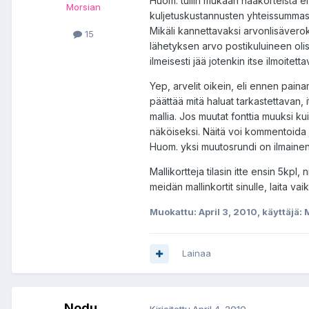
Huom. tullin mukaan hääkorteista e
Morsian
kuljetuskustannusten yhteissummast
Mikäli kannettavaksi arvonlisäveroks
15
lähetyksen arvo postikuluineen olisi
ilmeisesti jää jotenkin itse ilmoitettav
Yep, arvelit oikein, eli ennen paina
päättää mitä haluat tarkastettavan, i
mallia. Jos muutat fonttia muuksi ku
näköiseksi. Näitä voi kommentoida j
Huom. yksi muutosrundi on ilmainen,
Mallikortteja tilasin itte ensin 5kpl,
meidän mallinkortit sinulle, laita vai
Muokattu:
April 3, 2010
, käyttäjä:
Lainaa
Nodu
Kirjoitettu
April 4, 2010