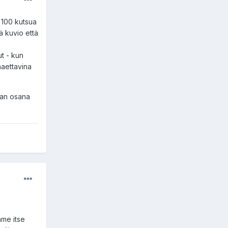
a 100 kutsua
ä kuvio että
ut - kun
haettavina
aan osana
mme itse