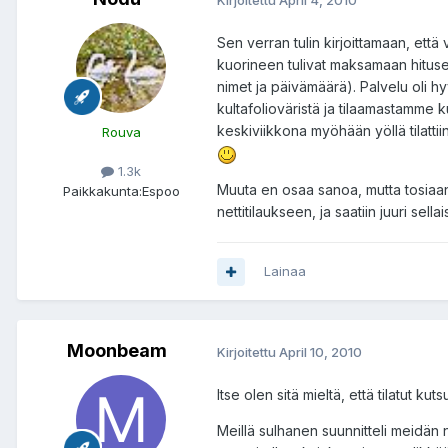
Sen verran tulin kirjoittamaan, että
kuorineen tulivat maksamaan hitusen
nimet ja päivämäärä). Palvelu oli hyv
kultafolioväristä ja tilaamastamme ku
keskiviikkona myöhään yöllä tilatti
Rouva
1.3k
Muuta en osaa sanoa, mutta tosiaan 
Paikkakunta:
Espoo
nettitilaukseen, ja saatiin juuri sel
Lainaa
Moonbeam
Kirjoitettu
April 10, 2010
Itse olen sitä mieltä, että tilatut k
Meillä sulhanen suunnitteli meidän 