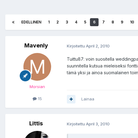
EDELLINEN
1
2
3
4
5
6
7
8
9
10
Mavenly
Kirjoitettu
April 2, 2010
Tuittu87: voin suositella weddingpaper
suunnitella kutsua mieleiseksi fontti
tämä yksi ja ainoa suomalainen toimi
Morsian
15
Lainaa
Littis
Kirjoitettu
April 3, 2010