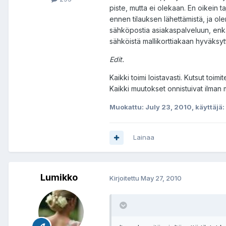
piste, mutta ei olekaan. En oikein t
ennen tilauksen lähettämistä, ja olen
sähköpostia asiakaspalveluun, enkä
sähköistä mallikorttiakaan hyväksyt
Edit.
Kaikki toimi loistavasti. Kutsut toi
Kaikki muutokset onnistuivat ilman m
Muokattu:
July 23, 2010
, käyttäjä: 
Lainaa
Lumikko
Kirjoitettu
May 27, 2010