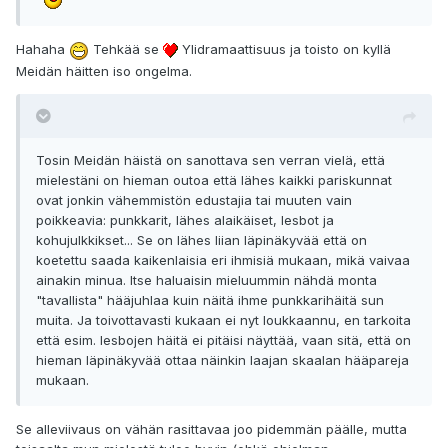
Hahaha
Tehkää se
Ylidramaattisuus ja toisto on kyllä
Meidän häitten iso ongelma.
Tosin Meidän häistä on sanottava sen verran vielä, että
mielestäni on hieman outoa että lähes kaikki pariskunnat
ovat jonkin vähemmistön edustajia tai muuten vain
poikkeavia: punkkarit, lähes alaikäiset, lesbot ja
kohujulkkikset... Se on lähes liian läpinäkyvää että on
koetettu saada kaikenlaisia eri ihmisiä mukaan, mikä vaivaa
ainakin minua. Itse haluaisin mieluummin nähdä monta
"tavallista" hääjuhlaa kuin näitä ihme punkkarihäitä sun
muita. Ja toivottavasti kukaan ei nyt loukkaannu, en tarkoita
että esim. lesbojen häitä ei pitäisi näyttää, vaan sitä, että on
hieman läpinäkyvää ottaa näinkin laajan skaalan hääpareja
mukaan.
Se alleviivaus on vähän rasittavaa joo pidemmän päälle, mutta