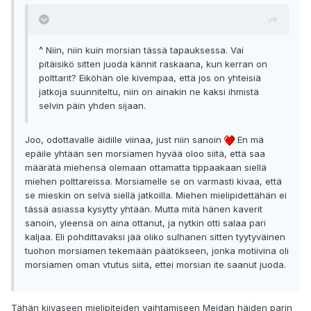
^ Niin, niin kuin morsian tässä tapauksessa. Vai
pitäisikö sitten juoda kännit raskaana, kun kerran on
polttarit? Eiköhän ole kivempaa, että jos on yhteisiä
jatkoja suunniteltu, niin on ainakin ne kaksi ihmistä
selvin päin yhden sijaan.
Joo, odottavalle äidille viinaa, just niin sanoin
En mä
epäile yhtään sen morsiamen hyvää oloo siitä, että saa
määrätä miehensä olemaan ottamatta tippaakaan siellä
miehen polttareissa. Morsiamelle se on varmasti kivaa, että
se mieskin on selvä siellä jatkoilla. Miehen mielipidettähän ei
tässä asiassa kysytty yhtään. Mutta mitä hänen kaverit
sanoin, yleensä on aina ottanut, ja nytkin otti salaa pari
kaljaa. Eli pohdittavaksi jää oliko sulhanen sitten tyytyväinen
tuohon morsiamen tekemään päätökseen, jonka motiivina oli
morsiamen oman vtutus siitä, ettei morsian ite saanut juoda.
Tähän kiivaseen mielipiteiden vaihtamiseen Meidän häiden parin