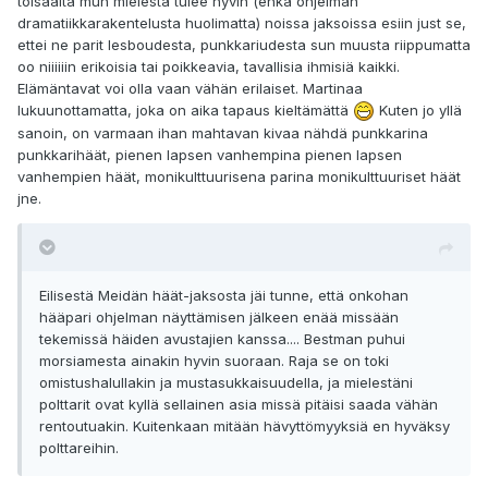
toisaalta mun mielestä tulee hyvin (ehkä ohjelman
dramatiikkarakentelusta huolimatta) noissa jaksoissa esiin just se,
ettei ne parit lesboudesta, punkkariudesta sun muusta riippumatta
oo niiiiiin erikoisia tai poikkeavia, tavallisia ihmisiä kaikki.
Elämäntavat voi olla vaan vähän erilaiset. Martinaa
lukuunottamatta, joka on aika tapaus kieltämättä
Kuten jo yllä
sanoin, on varmaan ihan mahtavan kivaa nähdä punkkarina
punkkarihäät, pienen lapsen vanhempina pienen lapsen
vanhempien häät, monikulttuurisena parina monikulttuuriset häät
jne.
Eilisestä Meidän häät-jaksosta jäi tunne, että onkohan
hääpari ohjelman näyttämisen jälkeen enää missään
tekemissä häiden avustajien kanssa.... Bestman puhui
morsiamesta ainakin hyvin suoraan. Raja se on toki
omistushalullakin ja mustasukkaisuudella, ja mielestäni
polttarit ovat kyllä sellainen asia missä pitäisi saada vähän
rentoutuakin. Kuitenkaan mitään hävyttömyyksiä en hyväksy
polttareihin.