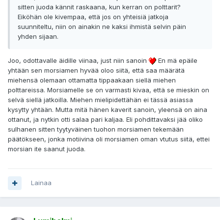
sitten juoda kännit raskaana, kun kerran on polttarit?
Eiköhän ole kivempaa, että jos on yhteisiä jatkoja
suunniteltu, niin on ainakin ne kaksi ihmistä selvin päin
yhden sijaan.
Joo, odottavalle äidille viinaa, just niin sanoin
En mä epäile
yhtään sen morsiamen hyvää oloo siitä, että saa määrätä
miehensä olemaan ottamatta tippaakaan siellä miehen
polttareissa. Morsiamelle se on varmasti kivaa, että se mieskin on
selvä siellä jatkoilla. Miehen mielipidettähän ei tässä asiassa
kysytty yhtään. Mutta mitä hänen kaverit sanoin, yleensä on aina
ottanut, ja nytkin otti salaa pari kaljaa. Eli pohdittavaksi jää oliko
sulhanen sitten tyytyväinen tuohon morsiamen tekemään
päätökseen, jonka motiivina oli morsiamen oman vtutus siitä, ettei
morsian ite saanut juoda.
Lainaa