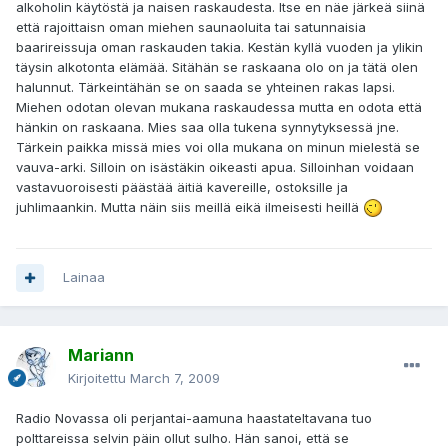
alkoholin käytöstä ja naisen raskaudesta. Itse en näe järkeä siinä
että rajoittaisn oman miehen saunaoluita tai satunnaisia
baarireissuja oman raskauden takia. Kestän kyllä vuoden ja ylikin
täysin alkotonta elämää. Sitähän se raskaana olo on ja tätä olen
halunnut. Tärkeintähän se on saada se yhteinen rakas lapsi.
Miehen odotan olevan mukana raskaudessa mutta en odota että
hänkin on raskaana. Mies saa olla tukena synnytyksessä jne.
Tärkein paikka missä mies voi olla mukana on minun mielestä se
vauva-arki. Silloin on isästäkin oikeasti apua. Silloinhan voidaan
vastavuoroisesti päästää äitiä kavereille, ostoksille ja
juhlimaankin. Mutta näin siis meillä eikä ilmeisesti heillä
Lainaa
Mariann
Kirjoitettu
March 7, 2009
Radio Novassa oli perjantai-aamuna haastateltavana tuo
polttareissa selvin päin ollut sulho. Hän sanoi, että se