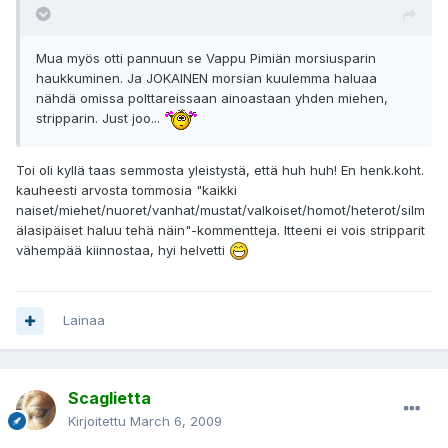
Mua myös otti pannuun se Vappu Pimiän morsiusparin
haukkuminen. Ja JOKAINEN morsian kuulemma haluaa
nähdä omissa polttareissaan ainoastaan yhden miehen,
stripparin. Just joo...
Toi oli kyllä taas semmosta yleistystä, että huh huh! En henk.koht.
kauheesti arvosta tommosia "kaikki
naiset/miehet/nuoret/vanhat/mustat/valkoiset/homot/heterot/silm
älasipäiset haluu tehä näin"-kommentteja. Itteeni ei vois stripparit
vähempää kiinnostaa, hyi helvetti
Lainaa
Scaglietta
Kirjoitettu
March 6, 2009