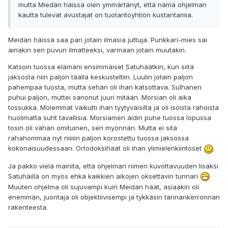
mutta Miedän häissä olen ymmärtänyt, että nämä ohjelman
kautta tulevat avustajat on tuotantoyhtiön kustantamia.
Meidän häissä saa pari jotain ilmasia juttuja. Punkkari-mies sai
ainakin sen puvun ilmatteeksi, varmaan jotain muutakin.
Katsoin tuossa elämäni ensimmäiset Satuhäätkin, kun siitä
jaksosta niin paljon täällä keskusteltiin. Luulin jotain paljon
pahempaa tuosta, mutta sehän oli ihan katsottava. Sulhanen
puhui paljon, muttei sanonut juuri mitään. Morsian oli aika
tossukka. Molemmat vaikutti ihan tyytyväisiltä ja oli isoista rahoista
huolimatta suht tavallisia. Morsiamen äidin puhe tuossa lopussa
tosin oli vähän omituinen, sen myönnän. Mutta ei sitä
rahahommaa nyt niiiiin paljon korostettu tuossa jaksossa
kokonaisuudessaan. Ortodoksihäät oli ihan ylimielenkiintoset
Ja pakko vielä mainita, että ohjelman nimen kuvottavuuden lisäksi
Satuhäillä on myös ehkä kaikkien aikojen oksettavin tunnari
Muuten ohjelma oli sujuvampi kuin Meidän häät, asiaakin oli
enemmän, juontaja oli objektiivisempi ja tykkäsin tarinankerronnan
rakenteesta.