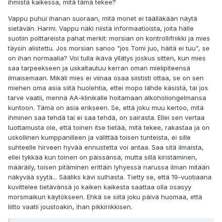
ihmistä kaikessa, mitä tämä tekee?
Vappu puhui ihanan suoraan, mitä monet ei täälläkään näytä
sietävän. Harmi. Vappu näki niistä informaatioista, joita hälle
suotiin polttareista pahat merkit: morsian on kontrollifriikki ja mies
täysin alistettu. Jos morsian sanoo "jos Tomi juo, häitä ei tuu", se
on ihan normaalia? Voi tulla ikävä yllätys joskus sitten, kun mies
saa tarpeekseen ja uskaltautuu kerran oman mielipiteensä
ilmaisemaan. Mikäli mies ei viinaa osaa siististi ottaa, se on sen
miehen oma asia siitä huolehtia, ettei mopo lähde käsistä, tai jos
tarve vaatii, mennä AA-klinikalle hoitamaan alkoholiongelmansa
kuntoon. Tämä on asia erikseen. Se, että joku muu kertoo, mitä
ihminen saa tehdä tai ei saa tehdä, on sairasta. Ellei sen vertaa
luottamusta ole, että toinen itse tietää, mitä tekee, rakastaa ja on
uskollinen kumppanilleen ja välittää toisen tunteista, ei sille
suhteelle hirveen hyvää ennustetta voi antaa. Saa sitä ilmaista,
ellei tykkää kun toinen on päissänsä, mutta sillä kiristäminen,
määräily, toisen pitäminen erittäin lyhyessä narussa ilman mitään
näkyvää syytä... Sääliks kävi sulhasta. Tietty se, että 19-vuotiaana
kuvittelee tietävänsä jo kaiken kaikesta saattaa olla osasyy
morsmaikun käytökseen. Ehkä se siitä joku päivä huomaa, että
liitto vaatii joustoakin, ihan pikkiriikkisen.