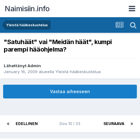
Naimisiin.info
Yleistä hääkeskustelua
"Satuhäät" vai "Meidän häät", kumpi
parempi hääohjelma?
Lähettänyt
Admin
January 16, 2009
alueella
Yleistä hääkeskustelua
Vastaa aiheeseen
EDELLINEN
Sivu 10 / 33
SEURAAVA