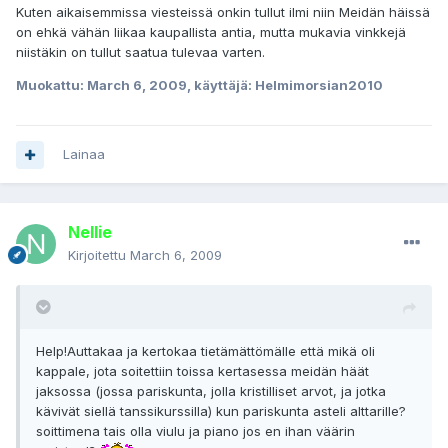
Kuten aikaisemmissa viesteissä onkin tullut ilmi niin Meidän häissä
on ehkä vähän liikaa kaupallista antia, mutta mukavia vinkkejä
niistäkin on tullut saatua tulevaa varten.
Muokattu:
March 6, 2009
, käyttäjä: Helmimorsian2010
Lainaa
Nellie
Kirjoitettu
March 6, 2009
Help!Auttakaa ja kertokaa tietämättömälle että mikä oli
kappale, jota soitettiin toissa kertasessa meidän häät
jaksossa (jossa pariskunta, jolla kristilliset arvot, ja jotka
kävivät siellä tanssikurssilla) kun pariskunta asteli alttarille?
soittimena tais olla viulu ja piano jos en ihan väärin