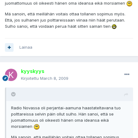
juomattomuus oli oikeesti hänen oma ideansa eikä morsiamen
Mä sanoin, että meillähän voitais ottaa tollanen sopimus myös.
Että, jos sulhanen juo polttareissaan viinaa niin häät perutaan.
Sulho sanoi, että voidaan perua häät sitten saman tien
Lainaa
kyyskyys
Kirjoitettu
March 8, 2009
Radio Novassa oli perjantai-aamuna haastateltavana tuo
polttareissa selvin päin ollut sulho. Hän sanoi, että se
juomattomuus oli oikeesti hänen oma ideansa eikä
morsiamen
Mä sanoin, että meillähän voitais ottaa tollanen sopimus