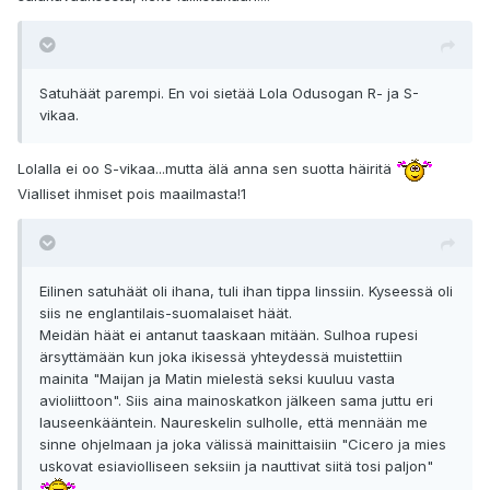
Satuhäät parempi. En voi sietää Lola Odusogan R- ja S-
vikaa.
Lolalla ei oo S-vikaa...mutta älä anna sen suotta häiritä
Vialliset ihmiset pois maailmasta!1
Eilinen satuhäät oli ihana, tuli ihan tippa linssiin. Kyseessä oli
siis ne englantilais-suomalaiset häät.
Meidän häät ei antanut taaskaan mitään. Sulhoa rupesi
ärsyttämään kun joka ikisessä yhteydessä muistettiin
mainita "Maijan ja Matin mielestä seksi kuuluu vasta
avioliittoon". Siis aina mainoskatkon jälkeen sama juttu eri
lauseenkääntein. Naureskelin sulholle, että mennään me
sinne ohjelmaan ja joka välissä mainittaisiin "Cicero ja mies
uskovat esiaviolliseen seksiin ja nauttivat siitä tosi paljon"