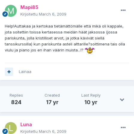
Mapi85
Kirjoitettu
March 6, 2009
Help!Auttakaa ja kertokaa tietämättömälle että mikä oli kappale,
jota soitettiin toissa kertasessa meidän häät jaksossa (jossa
pariskunta, jolla kristilliset arvot, ja jotka kävivät siellä
tanssikurssilla) kun pariskunta asteli alttarille?soittimena tais olla
viulu ja piano jos en ihan väärin muista...!?
Lainaa
Replies
Created
Last Reply
824
17 yr
10 yr
Luna
Kirjoitettu
March 6, 2009