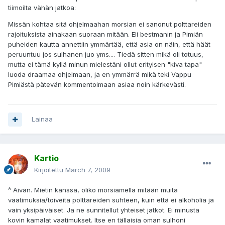
tiimoilta vähän jatkoa:
Missän kohtaa sitä ohjelmaahan morsian ei sanonut polttareiden
rajoituksista ainakaan suoraan mitään. Eli bestmanin ja Pimiän
puheiden kautta annettiin ymmärtää, että asia on näin, että häät
peruuntuu jos sulhanen juo yms.... Tiedä sitten mikä oli totuus,
mutta ei tämä kyllä minun mielestäni ollut erityisen "kiva tapa"
luoda draamaa ohjelmaan, ja en ymmärrä mikä teki Vappu
Pimiästä pätevän kommentoimaan asiaa noin kärkevästi.
Lainaa
Kartio
Kirjoitettu
March 7, 2009
^ Aivan. Mietin kanssa, oliko morsiamella mitään muita
vaatimuksia/toiveita polttareiden suhteen, kuin että ei alkoholia ja
vain yksipäiväiset. Ja ne sunnitellut yhteiset jatkot. Ei minusta
kovin kamalat vaatimukset. Itse en tällaisia oman sulhoni