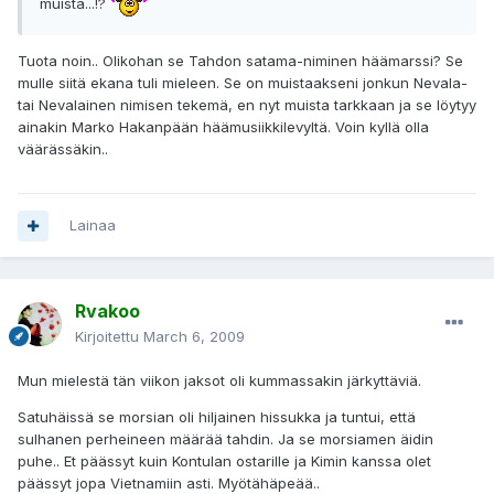
muista...!?
Tuota noin.. Olikohan se Tahdon satama-niminen häämarssi? Se
mulle siitä ekana tuli mieleen. Se on muistaakseni jonkun Nevala-
tai Nevalainen nimisen tekemä, en nyt muista tarkkaan ja se löytyy
ainakin Marko Hakanpään häämusiikkilevyltä. Voin kyllä olla
väärässäkin..
Lainaa
Rvakoo
Kirjoitettu
March 6, 2009
Mun mielestä tän viikon jaksot oli kummassakin järkyttäviä.
Satuhäissä se morsian oli hiljainen hissukka ja tuntui, että
sulhanen perheineen määrää tahdin. Ja se morsiamen äidin
puhe.. Et päässyt kuin Kontulan ostarille ja Kimin kanssa olet
päässyt jopa Vietnamiin asti. Myötähäpeää..