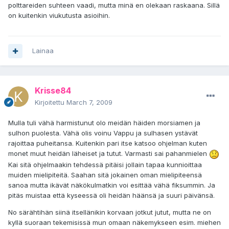
polttareiden suhteen vaadi, mutta minä en olekaan raskaana. Sillä
on kuitenkin viukutusta asioihin.
Lainaa
Krisse84
Kirjoitettu
March 7, 2009
Mulla tuli vähä harmistunut olo meidän häiden morsiamen ja
sulhon puolesta. Vähä olis voinu Vappu ja sulhasen ystävät
rajoittaa puheitansa. Kuitenkin pari itse katsoo ohjelman kuten
monet muut heidän läheiset ja tutut. Varmasti sai pahanmielen
Kai sitä ohjelmaakin tehdessä pitäisi jollain tapaa kunnioittaa
muiden mielipiteitä. Saahan sitä jokainen oman mielipiteensä
sanoa mutta ikävät näkökulmatkin voi esittää vähä fiksummin. Ja
pitäs muistaa että kyseessä oli heidän häänsä ja suuri päivänsä.
No särähtihän siinä itsellänikin korvaan jotkut jutut, mutta ne on
kyllä suoraan tekemisissä mun omaan näkemykseen esim. miehen