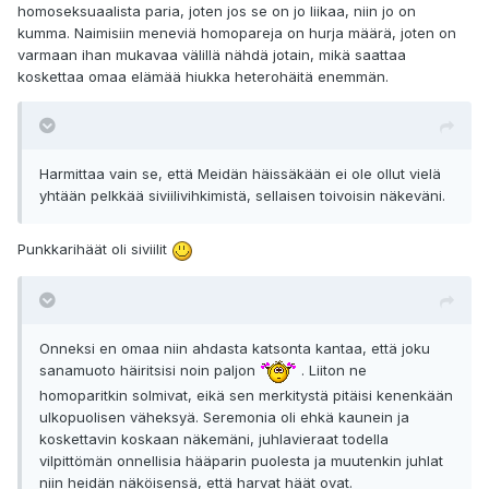
homoseksuaalista paria, joten jos se on jo liikaa, niin jo on
kumma. Naimisiin meneviä homopareja on hurja määrä, joten on
varmaan ihan mukavaa välillä nähdä jotain, mikä saattaa
koskettaa omaa elämää hiukka heterohäitä enemmän.
Harmittaa vain se, että Meidän häissäkään ei ole ollut vielä
yhtään pelkkää siviilivihkimistä, sellaisen toivoisin näkeväni.
Punkkarihäät oli siviilit
Onneksi en omaa niin ahdasta katsonta kantaa, että joku
sanamuoto häiritsisi noin paljon
. Liiton ne
homoparitkin solmivat, eikä sen merkitystä pitäisi kenenkään
ulkopuolisen väheksyä. Seremonia oli ehkä kaunein ja
koskettavin koskaan näkemäni, juhlavieraat todella
vilpittömän onnellisia hääparin puolesta ja muutenkin juhlat
niin heidän näköisensä, että harvat häät ovat.