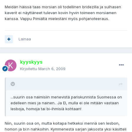
Meidän häissä taas morsian oli todellinen bridezilla ja sulhasen
kaverit ei näyttäneet tulevan kovin hyvin toimeen morsiamen
kanssa. Vappu Pimiältä mielestäni myös pohjanoteeraus.
Lainaa
kyyskyys
Kirjoitettu
March 6, 2009
...suurin osa naimisiin menevistä pariskunnista Suomessa on
edelleen mies ja nainen.. Ja EI, mulla ei ole mitään vastaan
lesboja, homoja tai bi-ihmisiä kohtaan!
Niin, suurin osa on, mutta koitapa hetkeksi mennä sen lesbon,
homon ja bi:n nahkoihin. Kymmenestä sarjan jaksosta yksi käsitteli