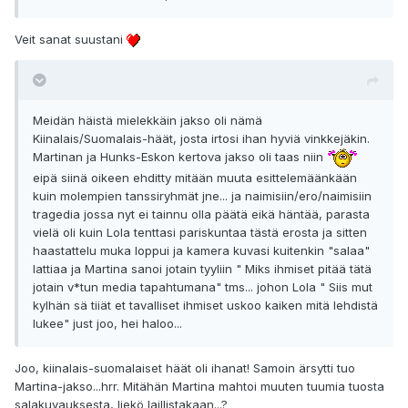
Veit sanat suustani
Meidän häistä mielekkäin jakso oli nämä
Kiinalais/Suomalais-häät, josta irtosi ihan hyviä vinkkejäkin.
Martinan ja Hunks-Eskon kertova jakso oli taas niin
eipä siinä oikeen ehditty mitään muuta esittelemäänkään
kuin molempien tanssiryhmät jne... ja naimisiin/ero/naimisiin
tragedia jossa nyt ei tainnu olla päätä eikä häntää, parasta
vielä oli kuin Lola tenttasi pariskuntaa tästä erosta ja sitten
haastattelu muka loppui ja kamera kuvasi kuitenkin "salaa"
lattiaa ja Martina sanoi jotain tyyliin " Miks ihmiset pitää tätä
jotain v*tun media tapahtumana" tms... johon Lola " Siis mut
kylhän sä tiiät et tavalliset ihmiset uskoo kaiken mitä lehdistä
lukee" just joo, hei haloo...
Joo, kiinalais-suomalaiset häät oli ihanat! Samoin ärsytti tuo
Martina-jakso...hrr. Mitähän Martina mahtoi muuten tuumia tuosta
salakuvauksesta, liekö laillistakaan...?