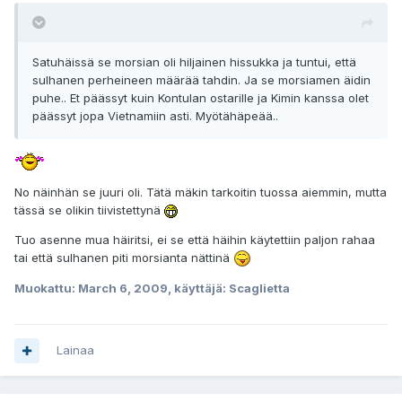
Satuhäissä se morsian oli hiljainen hissukka ja tuntui, että
sulhanen perheineen määrää tahdin. Ja se morsiamen äidin
puhe.. Et päässyt kuin Kontulan ostarille ja Kimin kanssa olet
päässyt jopa Vietnamiin asti. Myötähäpeää..
No näinhän se juuri oli. Tätä mäkin tarkoitin tuossa aiemmin, mutta
tässä se olikin tiivistettynä
Tuo asenne mua häiritsi, ei se että häihin käytettiin paljon rahaa
tai että sulhanen piti morsianta nättinä
Muokattu:
March 6, 2009
, käyttäjä: Scaglietta
Lainaa