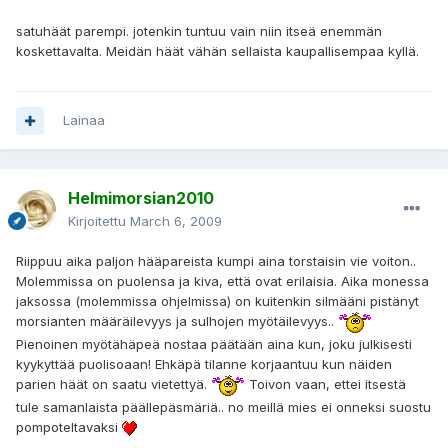
satuhäät parempi. jotenkin tuntuu vain niin itseä enemmän
koskettavalta. Meidän häät vähän sellaista kaupallisempaa kyllä.
Lainaa
Helmimorsian2010
Kirjoitettu
March 6, 2009
Riippuu aika paljon hääpareista kumpi aina torstaisin vie voiton..
Molemmissa on puolensa ja kiva, että ovat erilaisia. Aika monessa
jaksossa (molemmissa ohjelmissa) on kuitenkin silmääni pistänyt
morsianten määräilevyys ja sulhojen myötäilevyys..
Pienoinen myötähäpeä nostaa päätään aina kun, joku julkisesti
kyykyttää puolisoaan! Ehkäpä tilanne korjaantuu kun näiden
parien häät on saatu vietettyä.
Toivon vaan, ettei itsestä
tule samanlaista päällepäsmäriä.. no meillä mies ei onneksi suostu
pompoteltavaksi