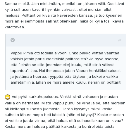
Samaa mieltä. Jäin miettimään, menikö ton jälkeen välit. Osoittivat
kyllä sulhasen kaverit hyvinkin vahvasti, ettei morsian ollut
mieluisa. Polttarit on kiva ilta kavereiden kanssa, ja tuo kyseinen
morsian ei semmoista sallinut ollenkaan, mikä oli kyllä tosi ikävää
katottavaa...
Vappu Pimiä otti todella aivoon. Onko pakko yrittää vääntää
väkisin jotain parisuhdekriisiä polttareista? Ja hyvä asenne,
että "eihän se sille (morsiamelle) kuulu, mitä siinä välissä
tapahtuu". Joo. Nai ihmeessä jotain Vapun henkilökohtaisesti
järjestämää huoraa, ryyppää pää täyteen ja kokeile vaikka
amfetamiinia. Eihän se morsiamelle kuulu, nehän on polttarit!
Voi pyhä surkuhupaisuus. Vinkki: siinä valkosen ja mustan
välillä on harmaata. Mistä Vappu puhui oli viina ja se, että morsian
oli kieltänyt sulhasta juomasta. Herää kysymys miksi: koska
sulholta lähtee mopo heti käsistä (näin ei käynyt)? Koska morsian
ei voi itse juoda viinaa, eikä halua, että sulhasellakaan on kivaa?
Koska morsian haluaa päättää kaikesta ja kontrolloida toista