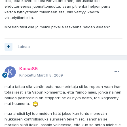
fiilis, että kaveri oli tosi vahvatahtoinen) perustella itse
ehdottaneensa juomattomuutta, vaan piti ehkä helpompana
kertoa tyttöystävän toivoneen sitä, niin välttyy ikäviltä
väittelytilanteilta.
Morsian taisi olla jo melko pitkällä raskaana häiden aikaan?
Lainaa
Kaisa85
Kirjoitettu
March 8, 2009
mulla taitaa olla vähän outo huumorintaju sit ku repesin vaan ihan
totaalisesti sitä Vapun kommenttia, että "ainoo mies, jonka nainen
haluaa polttareihin on strippari" se oli hyvä heitto, tosi kärjistetty
mut huumoria...
mua ahdisti kyl tuo meiden häät jakso kun tuntu menevän
hiukkasen kontrolloiduks sulhasen tekemiset...sanohan se
morsian siinä itekin jossain vaiheessa, että kun se antaa miehelle