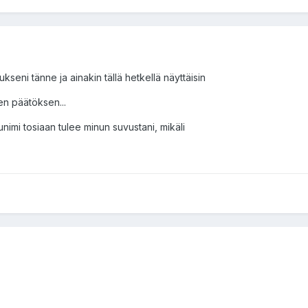
kseni tänne ja ainakin tällä hetkellä näyttäisin
en päätöksen...
kunimi tosiaan tulee minun suvustani, mikäli