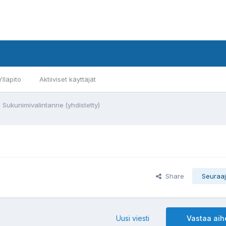
Ylläpito
Aktiiviset käyttäjät
Sukunimivalintanne (yhdistetty)
Share
Seuraaj
Uusi viesti
Vastaa ai