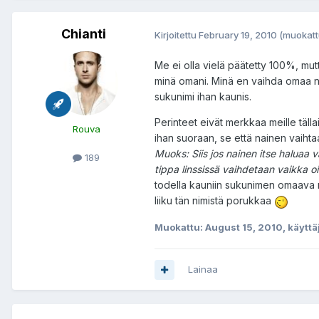
Chianti
Kirjoitettu
February 19, 2010
(muokatt
Me ei olla vielä päätetty 100%, mut
minä omani. Minä en vaihda omaa nim
sukunimi ihan kaunis.
Perinteet eivät merkkaa meille tälla
Rouva
ihan suoraan, se että nainen vaihta
Muoks: Siis jos nainen itse haluaa
189
tippa linssissä vaihdetaan vaikka o
todella kauniin sukunimen omaava nai
liiku tän nimistä porukkaa
Muokattu:
August 15, 2010
, käyttä
Lainaa