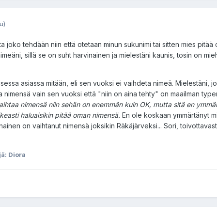
u)
ta joko tehdään niin että otetaan minun sukunimi tai sitten mies pitää
eäni, sillä se on suht harvinainen ja mielestäni kaunis, tosin on mi
isessa asiassa mitään, eli sen vuoksi ei vaihdeta nimeä. Mielestäni, j
a nimensä vain sen vuoksi että "niin on aina tehty" on maailman typeri
 vaihtaa nimensä niin sehän on enemmän kuin OK, mutta sitä en ymmär
ikeasti haluaisikin pitää oman nimensä.
En ole koskaan ymmärtänyt mi
nen on vaihtanut nimensä joksikin Räkäjärveksi... Sori, toivottavasti 
jä: Diora