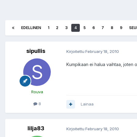
EDELLINEN
1
2
3
4
5
6
7
8
9
SEU
sipullis
Kirjoitettu
February 18, 2010
Kumpikaan ei halua vaihtaa, joten 
Rouva
8
Lainaa
lilja83
Kirjoitettu
February 18, 2010