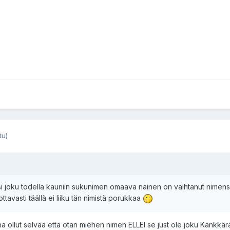
tu)
i joku todella kauniin sukunimen omaava nainen on vaihtanut nimen
vottavasti täällä ei liiku tän nimistä porukkaa
na ollut selvää että otan miehen nimen ELLEI se just ole joku Känkkä