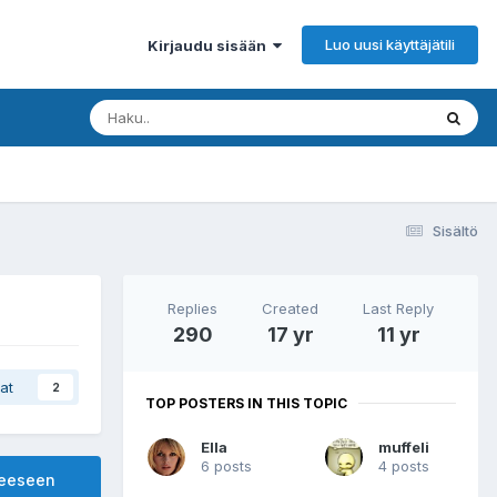
Luo uusi käyttäjätili
Kirjaudu sisään
Sisältö
Replies
Created
Last Reply
290
17 yr
11 yr
at
2
TOP POSTERS IN THIS TOPIC
Ella
muffeli
6 posts
4 posts
heeseen