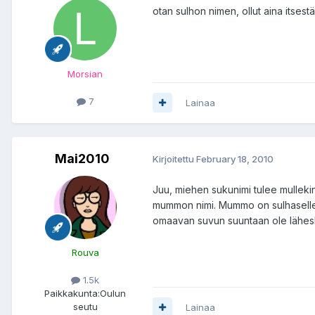
otan sulhon nimen, ollut aina itses
Morsian
7
Lainaa
Mai2010
Kirjoitettu
February 18, 2010
Juu, miehen sukunimi tulee mullekin
mummon nimi. Mummo on sulhaselle 
omaavan suvun suuntaan ole läheskä
Rouva
1.5k
Paikkakunta:
Oulun
seutu
Lainaa