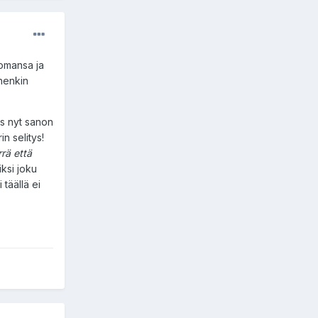
 omansa ja
ehenkin
os nyt sanon
n selitys!
rä että
ksi joku
täällä ei