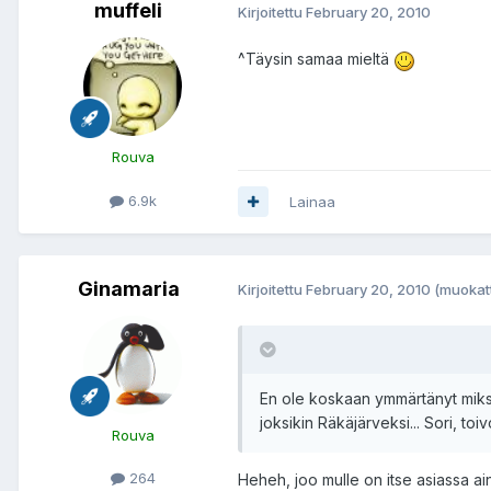
muffeli
Kirjoitettu
February 20, 2010
^Täysin samaa mieltä
Rouva
6.9k
Lainaa
Ginamaria
Kirjoitettu
February 20, 2010
(muokat
En ole koskaan ymmärtänyt miks
joksikin Räkäjärveksi... Sori, toi
Rouva
264
Heheh, joo mulle on itse asiassa ai