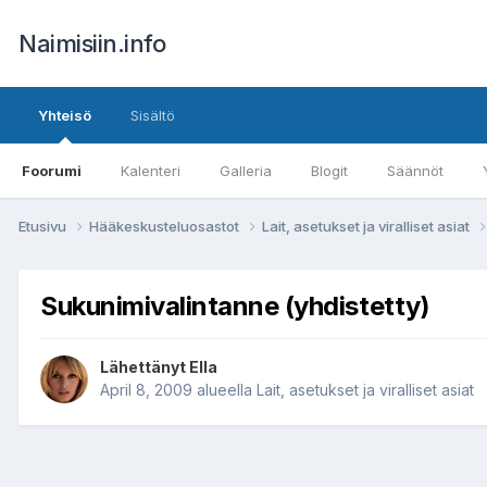
Naimisiin.info
Yhteisö
Sisältö
Foorumi
Kalenteri
Galleria
Blogit
Säännöt
Etusivu
Hääkeskusteluosastot
Lait, asetukset ja viralliset asiat
Sukunimivalintanne (yhdistetty)
Lähettänyt
Ella
April 8, 2009
alueella
Lait, asetukset ja viralliset asiat