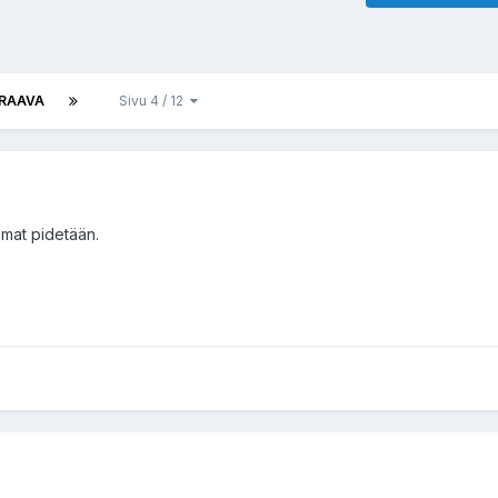
RAAVA
Sivu 4 / 12
omat pidetään.