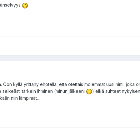
täänselvyys
. Oon kyllä yrittäny ehotella, että otettais molemmat uusi nimi, joka 
selkeästi tärkein ihminen (minun jälkeeni
) eikä suhteet nykyise
än niin lämpimät...