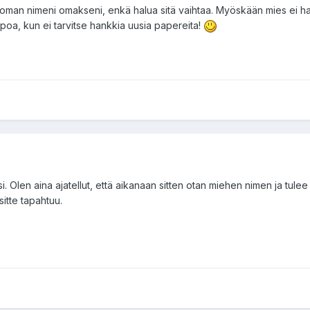
an nimeni omakseni, enkä halua sitä vaihtaa. Myöskään mies ei ha
ppoa, kun ei tarvitse hankkia uusia papereita!
i. Olen aina ajatellut, että aikanaan sitten otan miehen nimen ja tule
sitte tapahtuu.