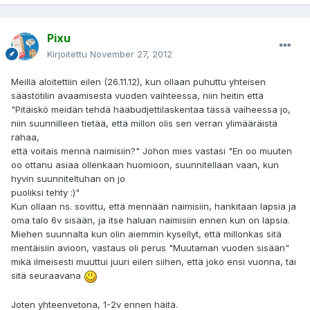
Pixu
Kirjoitettu
November 27, 2012
Meillä aloitettiin eilen (26.11.12), kun ollaan puhuttu yhteisen
säästötilin avaamisesta vuoden vaihteessa, niin heitin että
"Pitäiskö meidän tehdä hääbudjettilaskentaa tässä vaiheessa jo,
niin suunnilleen tietää, että millon olis sen verran ylimääräistä
rahaa,
että voitais mennä naimisiin?" Johon mies vastasi "En oo muuten
oo ottanu asiaa ollenkaan huomioon, suunnitellaan vaan, kun
hyvin suunniteltuhan on jo
puoliksi tehty :)"
Kun ollaan ns. sovittu, että mennään naimisiin, hankitaan lapsia ja
oma talo 6v sisään, ja itse haluan naimisiin ennen kun on lapsia.
Miehen suunnalta kun olin aiemmin kysellyt, että millonkas sitä
mentäisiin avioon, vastaus oli perus "Muutaman vuoden sisään"
mikä ilmeisesti muuttui juuri eilen siihen, että joko ensi vuonna, tai
sitä seuraavana
Joten yhteenvetona, 1-2v ennen häitä.