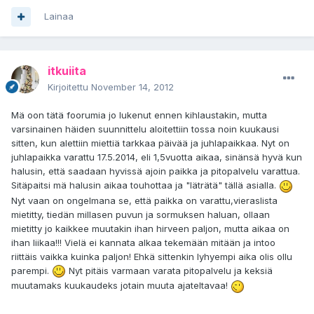
Lainaa
itkuiita
Kirjoitettu
November 14, 2012
Mä oon tätä foorumia jo lukenut ennen kihlaustakin, mutta
varsinainen häiden suunnittelu aloitettiin tossa noin kuukausi
sitten, kun alettiin miettiä tarkkaa päivää ja juhlapaikkaa. Nyt on
juhlapaikka varattu 17.5.2014, eli 1,5vuotta aikaa, sinänsä hyvä kun
halusin, että saadaan hyvissä ajoin paikka ja pitopalvelu varattua.
Sitäpaitsi mä halusin aikaa touhottaa ja "läträtä" tällä asialla.
Nyt vaan on ongelmana se, että paikka on varattu,vieraslista
mietitty, tiedän millasen puvun ja sormuksen haluan, ollaan
mietitty jo kaikkee muutakin ihan hirveen paljon, mutta aikaa on
ihan liikaa!!! Vielä ei kannata alkaa tekemään mitään ja intoo
riittäis vaikka kuinka paljon! Ehkä sittenkin lyhyempi aika olis ollu
parempi.
Nyt pitäis varmaan varata pitopalvelu ja keksiä
muutamaks kuukaudeks jotain muuta ajateltavaa!