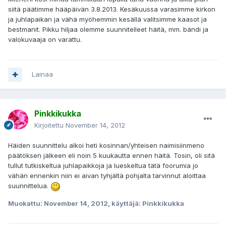
siitä päätimme hääpäivän 3.8.2013. Kesäkuussa varasimme kirkon
ja juhlapaikan ja vähä myöhemmin kesällä valitsimme kaasot ja
bestmanit. Pikku hiljaa olemme suunnitelleet häitä, mm. bändi ja
valokuvaaja on varattu.
Lainaa
Pinkkikukka
Kirjoitettu
November 14, 2012
Häiden suunnittelu alkoi heti kosinnan/yhteisen naimisiinmeno
päätöksen jälkeen eli noin 5 kuukautta ennen häitä. Tosin, oli sitä
tullut tutkiskeltua juhlapaikkoja ja lueskeltua tätä foorumia jo
vähän ennenkin niin ei aivan tyhjältä pohjalta tarvinnut aloittaa
suunnittelua.
Muokattu:
November 14, 2012
, käyttäjä: Pinkkikukka