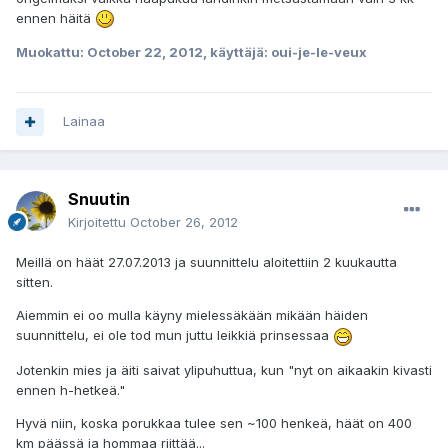
ennen häitä
Muokattu:
October 22, 2012
, käyttäjä: oui-je-le-veux
Lainaa
Snuutin
Kirjoitettu
October 26, 2012
Meillä on häät 27.07.2013 ja suunnittelu aloitettiin 2 kuukautta
sitten.
Aiemmin ei oo mulla käyny mielessäkään mikään häiden
suunnittelu, ei ole tod mun juttu leikkiä prinsessaa
Jotenkin mies ja äiti saivat ylipuhuttua, kun "nyt on aikaakin kivasti
ennen h-hetkeä."
Hyvä niin, koska porukkaa tulee sen ~100 henkeä, häät on 400
km päässä ja hommaa riittää...