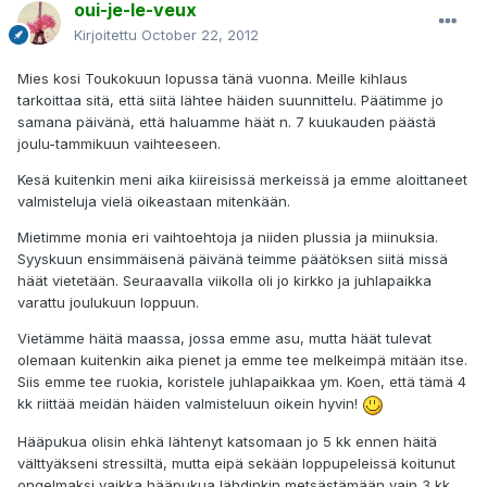
oui-je-le-veux
Kirjoitettu
October 22, 2012
Mies kosi Toukokuun lopussa tänä vuonna. Meille kihlaus
tarkoittaa sitä, että siitä lähtee häiden suunnittelu. Päätimme jo
samana päivänä, että haluamme häät n. 7 kuukauden päästä
joulu-tammikuun vaihteeseen.
Kesä kuitenkin meni aika kiireisissä merkeissä ja emme aloittaneet
valmisteluja vielä oikeastaan mitenkään.
Mietimme monia eri vaihtoehtoja ja niiden plussia ja miinuksia.
Syyskuun ensimmäisenä päivänä teimme päätöksen siitä missä
häät vietetään. Seuraavalla viikolla oli jo kirkko ja juhlapaikka
varattu joulukuun loppuun.
Vietämme häitä maassa, jossa emme asu, mutta häät tulevat
olemaan kuitenkin aika pienet ja emme tee melkeimpä mitään itse.
Siis emme tee ruokia, koristele juhlapaikkaa ym. Koen, että tämä 4
kk riittää meidän häiden valmisteluun oikein hyvin!
Hääpukua olisin ehkä lähtenyt katsomaan jo 5 kk ennen häitä
välttyäkseni stressiltä, mutta eipä sekään loppupeleissä koitunut
ongelmaksi vaikka hääpukua lähdinkin metsästämään vain 3 kk