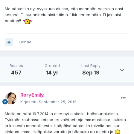
Me päätettiin nyt syyskuun alussa, että mennään naimisiin ensi
kesänä. Eli suunnittelu aloitettiin n. 11kk ennen häitä. Ei jaksaisi
odottaa!!
Lainaa
Replies
Created
Last Reply
457
14 yr
Sep 19
RoryEmily
Kirjoitettu
September 25, 2012
Meillä on häät 19.7.2014 ja olen nyt aloitellut hääsuunnitelmia.
Tykkään rauhassa katsoa eri vaihtoehtoja mm.musiikista, kukista
ja kaikesta mahdollisesta. Hääpäivä päätettiin talvella heti kun
kihlauduimme. Hääpaikka varattu ja hääpuku on ostettu jo