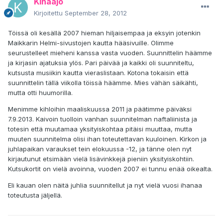
Kihaajo
Kirjoitettu
September 28, 2012
Töissä oli kesällä 2007 hieman hiljaisempaa ja eksyin jotenkin
Maikkarin Helmi-sivustojen kautta hääsivuille. Olimme
seurustelleet mieheni kanssa vasta vuoden. Suunnittelin häämme
ja kirjasin ajatuksia ylös. Pari päivää ja kaikki oli suunniteltu,
kutsusta musiikin kautta vieraslistaan. Kotona tokaisin että
suunnittelin tällä viikolla töissä häämme. Mies vähän säikähti,
mutta otti huumorilla.
Menimme kihloihin maaliskuussa 2011 ja päätimme päiväksi
7.9.2013. Kaivoin tuolloin vanhan suunnitelman naftaliinista ja
totesin että muutamaa yksityiskohtaa pitäisi muuttaa, mutta
muuten suunnitelma olisi ihan toteutettavan kuuloinen. Kirkon ja
juhlapaikan varaukset tein elokuussa -12, ja tänne olen nyt
kirjautunut etsimään vielä lisävinkkejä pieniin yksityiskohtiin.
Kutsukortit on vielä avoinna, vuoden 2007 ei tunnu enää oikealta.
Eli kauan olen näitä juhlia suunnitellut ja nyt vielä vuosi ihanaa
toteutusta jäljellä.