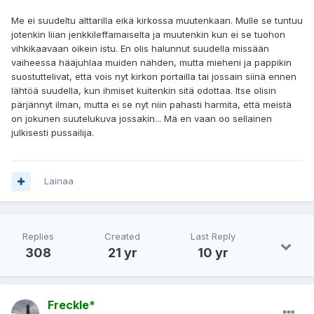
Me ei suudeltu alttarilla eikä kirkossa muutenkaan. Mulle se tuntuu
jotenkin liian jenkkileffamaiselta ja muutenkin kun ei se tuohon
vihkikaavaan oikein istu. En olis halunnut suudella missään
vaiheessa hääjuhlaa muiden nähden, mutta mieheni ja pappikin
suostuttelivat, että vois nyt kirkon portailla tai jossain siinä ennen
lähtöä suudella, kun ihmiset kuitenkin sitä odottaa. Itse olisin
pärjännyt ilman, mutta ei se nyt niin pahasti harmita, että meistä
on jokunen suutelukuva jossakin... Mä en vaan oo sellainen
julkisesti pussailija.
Lainaa
Replies
Created
Last Reply
308
21 yr
10 yr
Freckle*