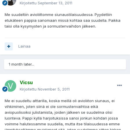
Kirjoitettu
September 13, 2011
Me suudeltiin avioliittomme siunaustilaisuudessa. Pyydettiin
etukäteen pappia sanomaan missä kohtaa saa suudella. Paikka
taisi olla kysymysten ja sormustenvaihdon jälkeen.
Lainaa
1 month later...
Vicsu
Kirjoitettu
November 5, 2011
Me ei suudeltu alttarilla, koska meillä oli avioliiton siunaus, ei
vihkiminen, joten siinä ei ole sormustenvaihtoa eikä
aviopuolisoiksi julistamista, joiden jälkeen se suudelma olisi
luonteva. Pappi kyllä harjoituksissa sanoi jonkun kohdan jossa
voimme halutessamme suudella, mutta itse tilaisuudessa emme
jännitykseltämme muistaneet sitä, joten suutelimme sitten kirkon