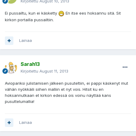
Kirjoitettu
August 10, 2013
Ei pussailtu, kun ei käsketty
En itse ees hoksannu sitä. Sit
kirkon portailla pussailtiin.
Lainaa
Sarah13
Kirjoitettu
August 11, 2013
Aviopariksi julistamisen jälkeen pusuteltiin, ei pappi käskenyt mut
vähän nyökkäili siihen malliin et nyt vois. Hitsit ku en
hoksannutkaan et kirkon edessä ois voinu näyttää kans
pusuttelumallia!
Lainaa