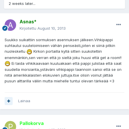
2 weeks later...
Asnas*
Kirjoitettu
August 10, 2013
Suukko suikattiin sormuksen asennuksen jälkeen.Vihkipappi
suhtautui suuteloimiseen vähän penseästi,joten ei siinä pitkin
nuoleskeltu
Kirkon portailla kyllä sitten suukoteltiin
enemmänkin,sen verran että jo sieltä joku huusi että get a room!!
Ei taida vihkikaavaan kuuluakaan että pappi julistaa että saat
suudella morsianta,ystäväni vihkipappi taannoin sanoi että se on
niitä amerikkalaisten elokuvien juttuja.itse olisin voinut jättää
pusun alttarilla väliin mutta miehelle tuntui olevan tärkeää <3
Lainaa
Pallokorva