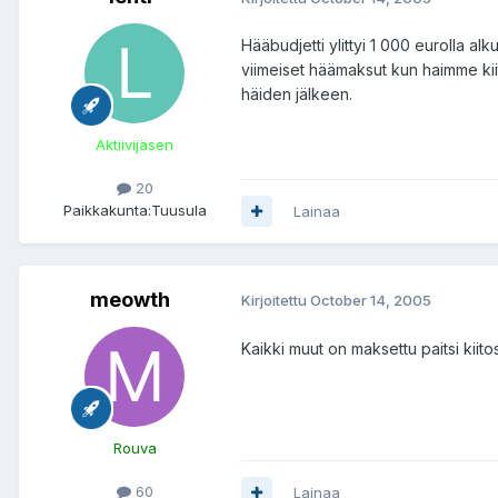
Hääbudjetti ylittyi 1 000 eurolla alk
viimeiset häämaksut kun haimme kiito
häiden jälkeen.
Aktiivijäsen
20
Paikkakunta:
Tuusula
Lainaa
meowth
Kirjoitettu
October 14, 2005
Kaikki muut on maksettu paitsi kiito
Rouva
60
Lainaa