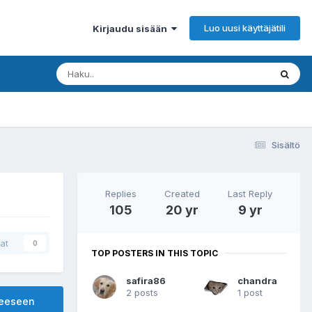
Luo uusi käyttäjätili
Kirjaudu sisään
Sisältö
Replies
Created
Last Reply
105
20 yr
9 yr
at
0
TOP POSTERS IN THIS TOPIC
safira86
chandra
2 posts
1 post
heeseen