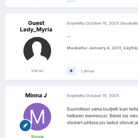
Guest
Kirjoitettu
October 15, 2005
(muokatt
Lady_Myria
--
Muokattu:
January 4, 2011
, käyttä
Vieras
Lainaa
Minna J
Kirjoitettu
October 15, 2005
Suunnilleen sama budjetti kuin teillä
hetkeen mennessä). Bileet siis mitoi
olostani juhlissa jos laskut olisivat 
Rouva