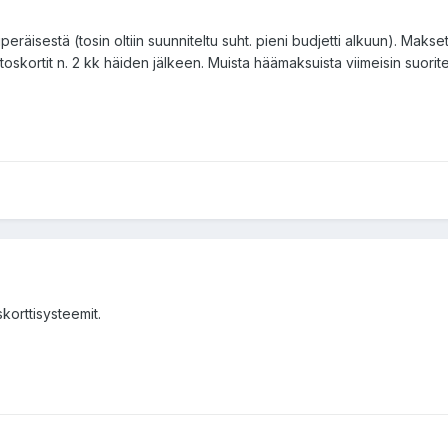
uperäisestä (tosin oltiin suunniteltu suht. pieni budjetti alkuun). Makset
skortit n. 2 kk häiden jälkeen. Muista häämaksuista viimeisin suoritet
skorttisysteemit.