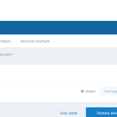
Ylläpito
Aktiiviset käyttäjät
aksettu?
Share
Seuraaj
Uusi viesti
Vastaa ai