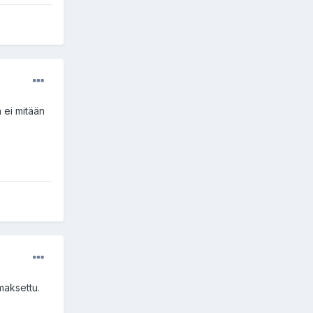
a ei mitään
maksettu.