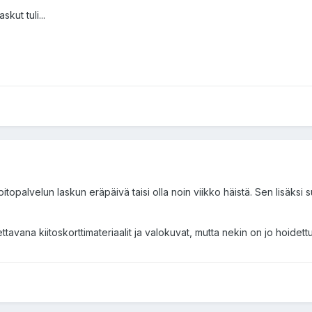
skut tuli...
itopalvelun laskun eräpäivä taisi olla noin viikko häistä. Sen lisäksi 
avana kiitoskorttimateriaalit ja valokuvat, mutta nekin on jo hoidettu