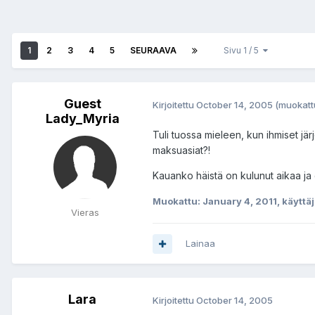
1
2
3
4
5
SEURAAVA
Sivu 1 / 5
Guest
Kirjoitettu
October 14, 2005
(muokatt
Lady_Myria
Tuli tuossa mieleen, kun ihmiset jär
maksuasiat?!
Kauanko häistä on kulunut aikaa ja
Muokattu:
January 4, 2011
, käyttä
Vieras
Lainaa
Lara
Kirjoitettu
October 14, 2005