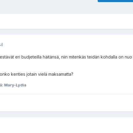
u)
jestävät eri budjeteilla häitänsä, niin mitenkäs teidän kohdalla on nuo
 onko kenties jotain vielä maksamatta?
jä: Mary-Lydia