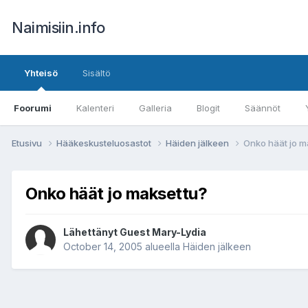
Naimisiin.info
Yhteisö
Sisältö
Foorumi
Kalenteri
Galleria
Blogit
Säännöt
Etusivu
Hääkeskusteluosastot
Häiden jälkeen
Onko häät jo m
Onko häät jo maksettu?
Lähettänyt Guest Mary-Lydia
October 14, 2005
alueella
Häiden jälkeen