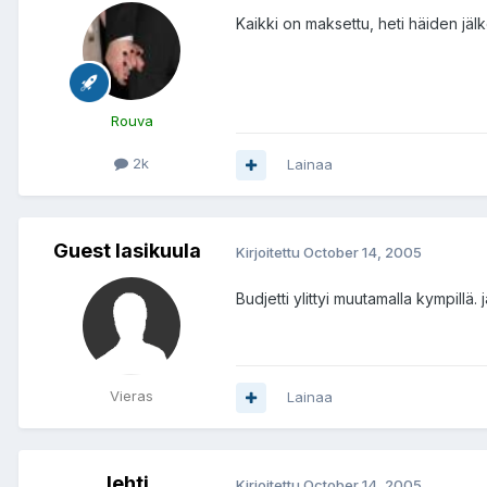
Kaikki on maksettu, heti häiden jälk
Rouva
2k
Lainaa
Guest lasikuula
Kirjoitettu
October 14, 2005
Budjetti ylittyi muutamalla kympillä. 
Vieras
Lainaa
lehti
Kirjoitettu
October 14, 2005