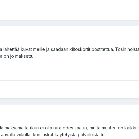
a lähettää kuvat meille ja saadaan kiitoskortit postitettua. Tosin noist
sa on jo maksettu.
lä maksamatta (kun ei olla niitä edes saatu), mutta muuten on kaikki 
avalla viikolla, kun laskut käytetyistä palveluista tuli.