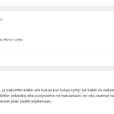
u)
jä: Mary-Lydia
, ja maksettiin kaikki sitä mukaa kun kuluja syntyi (eli kaikki oli makse
tettiin sellaisiksi että pystyisimme ne maksamaan, en olisi osannut na
jääneet pään päälle leijailemaan...