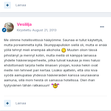
Lainaa
Vesililja
Kirjoitettu
August 21, 2013
Me olimme hotellisviitissä hääyömme. Saunaa ei tullut käytettyä,
mutta poreammetta kyllä. Skumppapullokin siellä oli, mutta ei enää
yöllä tehnyt mieli enempää alkoholia
Muuten olisin tässä
pihistänyt ja mennyt kotiin, mutta meillä oli kämppä lainassa
yhdelle häävierasperheelle, jotka tulivat kaukaa ja mies halusi
ehdottomasti tarjota heille ilmaisen yösijan, koska hekin ovat
meille niin tehneet pari kertaa. Lisäksi ajattelin, että olisi kiva
syödä aamupalaa yhdessä häävieraiden kanssa seuraavana
aamuna, sillä moni heistä oli samassa hotellissa. Olen ihan
tyytyväinen tähän ratkaisuun!
Lainaa