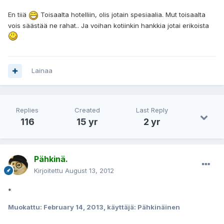
En tiiä
Toi
saalta hotelliin, oli
s jotain
spe
siaalia. Mut toi
saalta
voi
s
sää
stää ne rahat.. Ja voihan kotiinkin hankkia jotai erikoi
sta
Lainaa
Replies
Created
Last Reply
116
15 yr
2 yr
Pähkinä.
Kirjoitettu
August 13, 2012
*
Muokattu:
February 14, 2013
, käyttäjä: Pähkinäinen