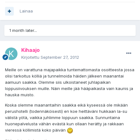
Lainaa
1 month later...
Kihaajo
Kirjoitettu
September 27, 2012
Meille on varattuna majapaikka tuntemattomasta osoitteesta jossa
olisi tarkoitus kölliä ja tunnelmoida häiden jälkeen maanantai
aamuun saakka. Olemme siis ulkoistaneet juhlapaikan
loppusiivouksen muille. Näin meille jää hääpaikasta vain kaunis ja
hauska muisto.
Koska olemme maanantaihin saakka eikä kyseessä ole mikään
perushotelli (todennäköisesti) en koe heittäväni hukkaan la-su
välistä yötä, vaikka juhlimme loppuun saakka. Sunnuntaina
huonepalvelusta vähän evästä kun ollaan herätty ja rakkaan
vieressä köllimistä koko päivän