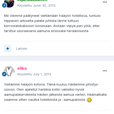
Kirjoitettu
June 30, 2013
Me olemme päätyneet viettämään hääyön hotellissa, tuntuisi
hippasen arkiselta palata juhlista tänne tuttuun
kerrostalokaksioon koisimaan. Aiotaan viipyä pari yötä, ettei
tarvitse seuraavana aamuna stressata heräämisestä.
Lainaa
elika
Kirjoitettu
July 1, 2013
Vietämme hääyön kotona. Tämä kuuluu häidemme pihistys-
osioon. Olen ajatellut hankkia kotiin valmiiksi hyviä
aamupalatarvikkeita häiden jälkeistä aamua varten. Häämatkalla
saamme sitten nauttia hotelliöistä ja -aamupaloista.