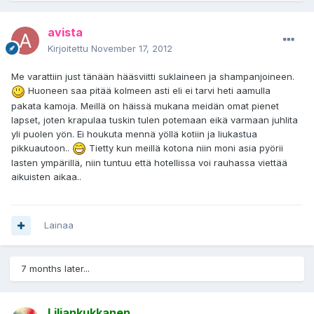
avista
Kirjoitettu
November 17, 2012
Me varattiin just tänään hääsviitti suklaineen ja shampanjoineen.
Huoneen saa pitää kolmeen asti eli ei tarvi heti aamulla
pakata kamoja. Meillä on häissä mukana meidän omat pienet
lapset, joten krapulaa tuskin tulen potemaan eikä varmaan juhlita
yli puolen yön. Ei houkuta mennä yöllä kotiin ja liukastua
pikkuautoon..
Tietty kun meillä kotona niin moni asia pyörii
lasten ympärillä, niin tuntuu että hotellissa voi rauhassa viettää
aikuisten aikaa..
Lainaa
7 months later...
Liljankukkanen