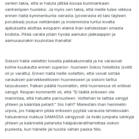
senkin takia, että ei haluta jättää kissaa kummankaan
vanhempien huoleksi. Ja myös sen takia, että meille tulee viikkoa
ennen häitä kymmenkunta vierasta (yövierasta eli talo täyteen
porukkaa) joulua viettämään ja molemmista tuntui kivalta
ajatukselta aloittaa avioparin elämä ihan kahdestaan omasta
kodista...Pitää varata jotain hyvää aamuksi jääkaappiin ja
aamusaunakin kuulostaa ihanalta!
Siskoni häitä vietettiin toisella paikkakunnalla ja he varasivat
kolme kuukautta ennen superior- huoneen Sokos hotellista (sviitit
oli jo varattu). Ennen häitä heille soitettiin, että voivat siirtää
varauksen parvekkeelliseen huoneeseen ja siskoni tarttui
tarjoukseen. Paikan päällä huomattiin, että huoneessa oli erilliset
sängyt. Respan kommentti oli, että "Ei täällä erikseen ole
mainintaa, että haluatte parivuoteen. Voittehan te laittaa sängyt
yhteen ja kääntää petarit." Siis häh!? Mielestäni ihan hemmetin
urpoa, jos hääparin pitää erikseen pyytää varausta tehdessään
haluavansa nukkua SAMASSA sängyssä! Ja lisäki jumpata sänkyjä
yhteen ja käännellä petareita hääpäivänä!Harmittaa siskon
puolesta, kun hänelle jäi tuosta vähän paska fiilis.