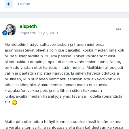
Lainaa
elspeth
Kirjoitettu
July 1, 2013
Me vietettiin hääyö sulhasen siskon ja hänen miehensä
asunnossa(eivät olleet silloin itse paikalla), koska meidän oma koti
oli hääjuhlapaikalta n. 200km päässä. Toiset vaihtoehdot olisi
olleet nukkua anopin ja apin tai omien vanhempien luona. Nojoo,
en kadu yhtään ettei hankittu mitään hotellia. Meilläkin tuli budjetti
väliin ja päätettiin nipistää hääyöstä. Ei siihen hirveitä odotuksia
ollutkaan, kun sulhanen sammahti sänkyyn alta aikayksikön kun
päästiin kämpälle. Aamu meni sulhasen osalta nukkuessa
krapulaa/univelkaa pois ja mä lähdin sitten hakemaan
juhlapaikalta meidän häälahjoja yms. tavaraa. Todella romanttista
siis
Mutta päätettiin ottaa hääyö kunnolla uusiksi tässä kesän aikana
ja varata sitten sviitti ja rentoutua siellä ihan kahdestaan kaikessa