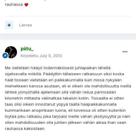
rauhassa
Lainaa
piitu_
Kirjoitettu
July 9, 2013
Me vietetään hääyö todennäköisesti juhlapaikan lähellä
sijaitsevalla mökillä. Päädyttiin tällaiseen ratkaisuun siksi koska
häät tosiaan vietetään eri paikkakunnalla kuin missä nykyään
miehekkeen kanssa asutaan, eli ei oikein ole mahdollisuutta meillä
lähteä yömyöhällä ajelemaan sitä vähän reilua parinsadan
kilometrin mittaista välimatkaa takaisin kotiin. Toisaalta ei sitten
taas olisi oikein innostanut yöpyä täällä hääpaikkakunnalla
kummankaan anopinkaan luona, eli toiveissa oli sitten kuitenkin
löytää joku ratkaisu joka tarjoaisi meille vähän yksityisyyttä ja näin
ollen mahdollisuuden olla juhlien jälkeen vähän aikaa ihan vaan
rauhassa kaksistaan.