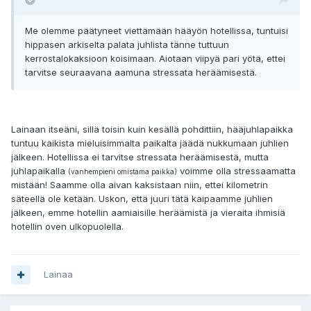
Me olemme päätyneet viettämään hääyön hotellissa, tuntuisi
hippasen arkiselta palata juhlista tänne tuttuun
kerrostalokaksioon koisimaan. Aiotaan viipyä pari yötä, ettei
tarvitse seuraavana aamuna stressata heräämisestä.
Lainaan itseäni, sillä toisin kuin kesällä pohdittiin, hääjuhlapaikka
tuntuu kaikista mieluisimmalta paikalta jäädä nukkumaan juhlien
jälkeen. Hotellissa ei tarvitse stressata heräämisestä, mutta
juhlapaikalla
voimme olla stressaamatta
(vanhempieni omistama paikka)
mistään! Saamme olla aivan kaksistaan niin, ettei kilometrin
säteellä ole ketään. Uskon, että juuri tätä kaipaamme juhlien
jälkeen, emme hotellin aamiaisille heräämistä ja vieraita ihmisiä
hotellin oven ulkopuolella.
Lainaa