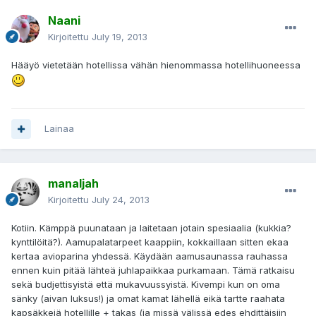
Naani
Kirjoitettu
July 19, 2013
Hääyö vietetään hotellissa vähän hienommassa hotellihuoneessa
Lainaa
manaljah
Kirjoitettu
July 24, 2013
Kotiin. Kämppä puunataan ja laitetaan jotain spesiaalia (kukkia?
kynttilöitä?). Aamupalatarpeet kaappiin, kokkaillaan sitten ekaa
kertaa avioparina yhdessä. Käydään aamusaunassa rauhassa
ennen kuin pitää lähteä juhlapaikkaa purkamaan. Tämä ratkaisu
sekä budjettisyistä että mukavuussyistä. Kivempi kun on oma
sänky (aivan luksus!) ja omat kamat lähellä eikä tartte raahata
kapsäkkejä hotellille + takas (ja missä välissä edes ehdittäisiin