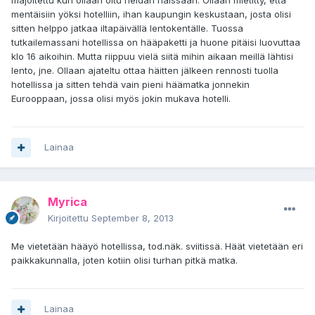
majoitettu kun ollaan oltu heidän häissään. Ollaan mietitty, että
mentäisiin yöksi hotelliin, ihan kaupungin keskustaan, josta olisi
sitten helppo jatkaa iltapäivällä lentokentälle. Tuossa
tutkailemassani hotellissa on hääpaketti ja huone pitäisi luovuttaa
klo 16 aikoihin. Mutta riippuu vielä siitä mihin aikaan meillä lähtisi
lento, jne. Ollaan ajateltu ottaa häitten jälkeen rennosti tuolla
hotellissa ja sitten tehdä vain pieni häämatka jonnekin
Eurooppaan, jossa olisi myös jokin mukava hotelli.
Lainaa
Myrica
Kirjoitettu
September 8, 2013
Me vietetään hääyö hotellissa, tod.näk. sviitissä. Häät vietetään eri
paikkakunnalla, joten kotiin olisi turhan pitkä matka.
Lainaa